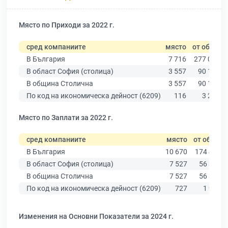
Място по Приходи за 2022 г.
сред компаниите
място
от общо
В България
7 716
277 019
В област София (столица)
3 557
90 178
В община Столична
3 557
90 178
По код на икономическа дейност (6209)
116
3 288
Място по Заплати за 2022 г.
сред компаниите
място
от общо
В България
10 670
174 403
В област София (столица)
7 527
56 378
В община Столична
7 527
56 378
По код на икономическа дейност (6209)
727
1 961
Изменения на Основни Показатели за 2024 г.