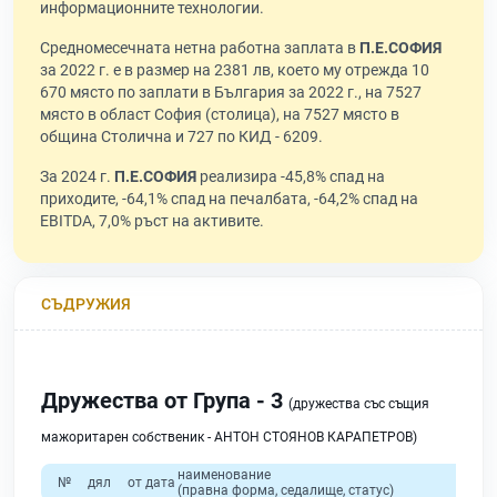
информационните технологии.
Средномесечната нетна работна заплата в
П.Е.СОФИЯ
за 2022 г. е в размер на 2381 лв, което му отрежда 10
670 място по заплати в България за 2022 г., на 7527
място в област София (столица), на 7527 място в
община Столична и 727 по КИД - 6209.
За 2024 г.
П.Е.СОФИЯ
реализира -45,8% спад на
приходите, -64,1% спад на печалбата, -64,2% спад на
EBITDA, 7,0% ръст на активите.
СЪДРУЖИЯ
Дружества от Група - 3
(дружества със същия
мажоритарен собственик - АНТОН СТОЯНОВ КАРАПЕТРОВ)
наименование
№
дял
от дата
(правна форма, седалище, статус)
п