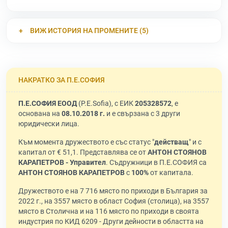
ВИЖ ИСТОРИЯ НА ПРОМЕНИТЕ (5)
НАКРАТКО ЗА П.Е.СОФИЯ
П.Е.СОФИЯ ЕООД
(P.E.Sofia), с ЕИК
205328572
, е
основана на
08.10.2018 г.
и е свързана с 3 други
юридически лица.
Към момента дружеството е със статус "
действащ
" и с
капитал от € 51,1. Представлява се от
АНТОН СТОЯНОВ
КАРАПЕТРОВ - Управител
. Съдружници в П.Е.СОФИЯ са
АНТОН СТОЯНОВ КАРАПЕТРОВ
с
100%
от капитала.
Дружеството е на 7 716 място по приходи в България за
2022 г., на 3557 място в област София (столица), на 3557
място в Столична и на 116 място по приходи в своята
индустрия по КИД 6209 - Други дейности в областта на