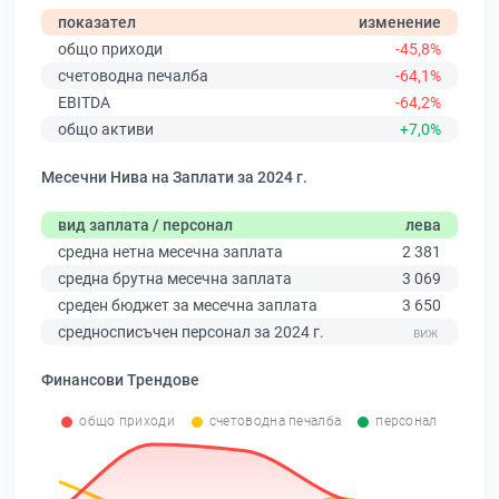
показател
изменение
общо приходи
-45,8%
счетоводна печалба
-64,1%
EBITDA
-64,2%
общо активи
+7,0%
Месечни Нива на Заплати за 2024 г.
вид заплата / персонал
лева
средна нетна месечна заплата
2 381
средна брутна месечна заплата
3 069
среден бюджет за месечна заплата
3 650
средносписъчен персонал за 2024 г.
Финансови Трендове
общо приходи
счетоводна печалба
персонал