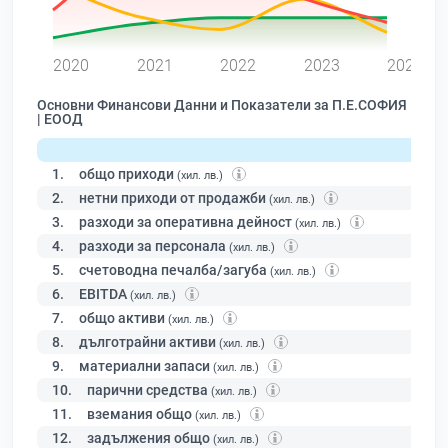
0
2020
2021
2022
2023
2024
Основни Финансови Данни и Показатели за П.Е.СОФИЯ
| ЕООД
1.
общо приходи
(хил. лв.)
2.
нетни приходи от продажби
(хил. лв.)
3.
разходи за оперативна дейност
(хил. лв.)
4.
разходи за персонала
(хил. лв.)
5.
счетоводна печалба/загуба
(хил. лв.)
6.
EBITDA
(хил. лв.)
7.
общо активи
(хил. лв.)
8.
дълготрайни активи
(хил. лв.)
9.
материални запаси
(хил. лв.)
10.
парични средства
(хил. лв.)
11.
вземания общо
(хил. лв.)
12.
задължения общо
(хил. лв.)