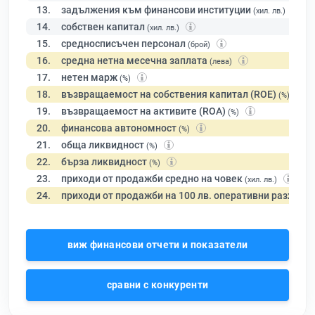
13.
задължения към финансови институции
(хил. лв.)
14.
собствен капитал
(хил. лв.)
15.
средносписъчен персонал
(брой)
16.
средна нетна месечна заплата
(лева)
17.
нетен марж
(%)
18.
възвращаемост на собствения капитал (ROE)
(%)
19.
възвращаемост на активите (ROA)
(%)
20.
финансова автономност
(%)
21.
обща ликвидност
(%)
22.
бърза ликвидност
(%)
23.
приходи от продажби средно на човек
(хил. лв.)
24.
приходи от продажби на 100 лв. оперативни разходи
виж финансови отчети и показатели
сравни с конкуренти