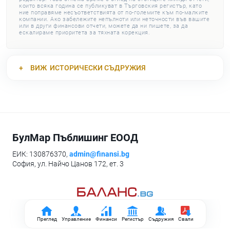
които всяка година се публикуват в Търговския регистър, като
ние поправяме несъответствията от по-големите към по-малките
компании. Ако забележите непълноти или неточности във вашите
или в други финансови отчети, можете да ни пишете, за да
ескалираме приоритета за тяхната корекция.
ВИЖ
ИСТОРИЧЕСКИ СЪДРУЖИЯ
БулМар Пъблишинг ЕООД
ЕИК: 130876370,
admin@finansi.bg
София, ул. Найчо Цанов 172, ет. 3
Преглед
Управление
Финанси
Регистър
Съдружия
Свали