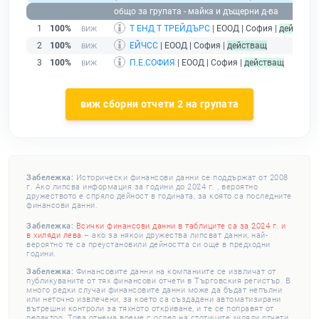
общо за групата - майка и дъщерни д-ва
1
100%
Т ЕНД Т ТРЕЙДЪРС
| ЕООД | София |
действащ
2
100%
ЕЙЧСС
| ЕООД | София |
действащ
3
100%
П.Е.СОФИЯ
| ЕООД | София |
действащ
виж сборни отчети 2 на групата
Забележка:
Исторически финансови данни се поддържат от 2008
г. Ако липсва информация за години до 2024 г. , вероятно
дружеството е спряло дейност в годината, за която са последните
финансови данни.
Забележка:
Всички финансови данни в таблиците са за 2024 г. и
в хиляди лева
– ако за някои дружества липсват данни, най-
вероятно те са преустановили дейността си още в предходни
години.
Забележка:
Финансовите данни на компаниите се извличат от
публикуваните от тях финансови отчети в Търговския регистър. В
много редки случаи финансовите данни може да бъдат непълни
или неточно извлечени, за което са създадени автоматизирани
вътрешни контроли за тяхното откриване, и те се поправят от
редактор. Това отнема време с оглед на стотиците хиляди отчети,