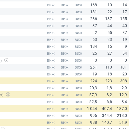
.)
(%)