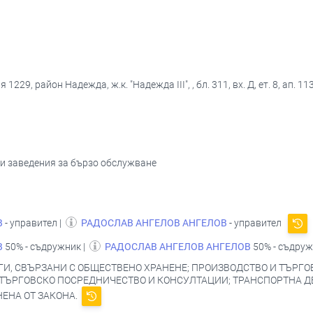
229, район Надежда, ж.к. "Надежда ІІІ", , бл. 311, вх. Д, ет. 8, ап. 11
 и заведения за бързо обслужване
В
- управител |
РАДОСЛАВ АНГЕЛОВ АНГЕЛОВ
- управител
В
50% - съдружник |
РАДОСЛАВ АНГЕЛОВ АНГЕЛОВ
50% - съдру
И, СВЪРЗАНИ С ОБЩЕСТВЕНО ХРАНЕНЕ; ПРОИЗВОДСТВО И ТЪРГОВ
 ТЪРГОВСКО ПОСРЕДНИЧЕСТВО И КОНСУЛТАЦИИ; ТРАНСПОРТНА Д
НЕНА ОТ ЗАКОНА.