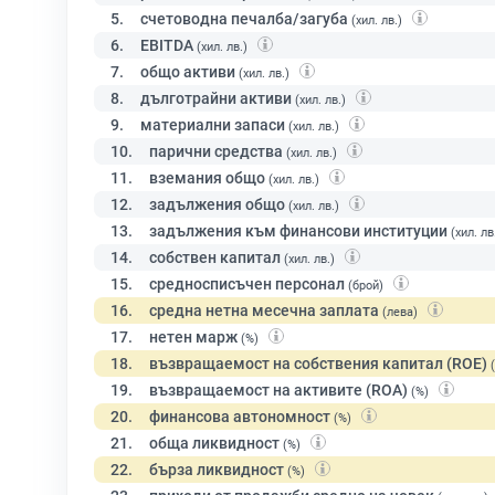
5.
счетоводна печалба/загуба
(хил. лв.)
6.
EBITDA
(хил. лв.)
7.
общо активи
(хил. лв.)
8.
дълготрайни активи
(хил. лв.)
9.
материални запаси
(хил. лв.)
10.
парични средства
(хил. лв.)
11.
вземания общо
(хил. лв.)
12.
задължения общо
(хил. лв.)
13.
задължения към финансови институции
(хил. лв
14.
собствен капитал
(хил. лв.)
15.
средносписъчен персонал
(брой)
16.
средна нетна месечна заплата
(лева)
17.
нетен марж
(%)
18.
възвращаемост на собствения капитал (ROE)
19.
възвращаемост на активите (ROA)
(%)
20.
финансова автономност
(%)
21.
обща ликвидност
(%)
22.
бърза ликвидност
(%)