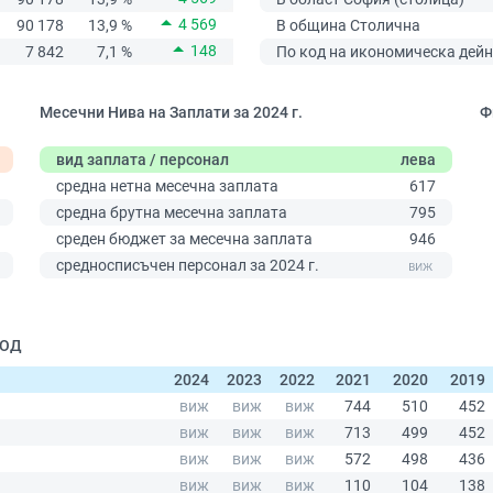
4 569
90 178
13,9 %
В община Столична
148
7 842
7,1 %
По код на икономическа дейн
Месечни Нива на Заплати за 2024 г.
Ф
вид заплата / персонал
лева
средна нетна месечна заплата
617
средна брутна месечна заплата
795
среден бюджет за месечна заплата
946
0
средносписъчен персонал за 2024 г.
ООД
2024
2023
2022
2021
2020
2019