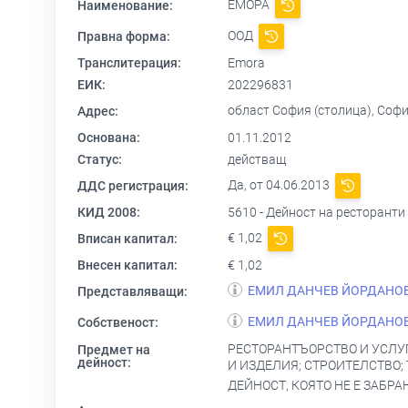
ЕМОРА
Наименование:
ООД
Правна форма:
Транслитерация:
Emora
ЕИК:
202296831
област София (столица), София 1
Адрес:
Основана:
01.11.2012
Статус:
действащ
Да, от 04.06.2013
ДДС регистрация:
КИД 2008:
5610 - Дейност на ресторанти
€ 1,02
Вписан капитал:
Внесен капитал:
€ 1,02
ЕМИЛ ДАНЧЕВ ЙОРДАНО
Представляващи:
ЕМИЛ ДАНЧЕВ ЙОРДАНО
Собственост:
РЕСТОРАНТЪОРСТВО И УСЛУГ
Предмет на
дейност:
И ИЗДЕЛИЯ; СТРОИТЕЛСТВО;
ДЕЙНОСТ, КОЯТО НЕ Е ЗАБРА