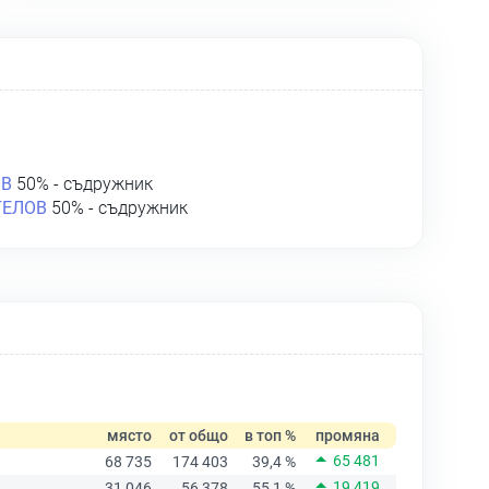
ОВ
50% - съдружник
ГЕЛОВ
50% - съдружник
място
от общо
в топ %
промяна
65 481
68 735
174 403
39,4 %
19 419
31 046
56 378
55,1 %