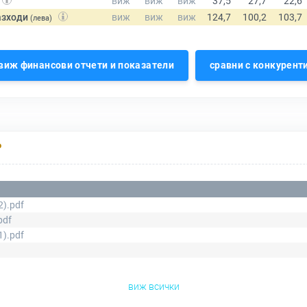
азходи
(лева)
виж финансови отчети и показатели
сравни с конкурент
Р
2).pdf
pdf
1).pdf
виж всички