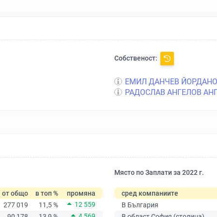
Собственост:
ЕМИЛ ДАНЧЕВ ЙОРДАН
РАДОСЛАВ АНГЕЛОВ АН
Място по Заплати за 2022 г.
от общо
в топ %
промяна
сред компаниите
12 559
277 019
11,5 %
В България
4 569
90 178
13,9 %
В област София (столица)