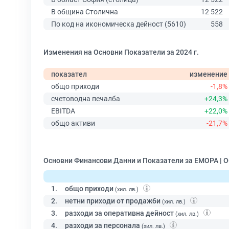
В община Столична
12 522
По код на икономическа дейност (5610)
558
Изменения на Основни Показатели за 2024 г.
показател
изменение
общо приходи
-1,8%
счетоводна печалба
+24,3%
EBITDA
+22,0%
общо активи
-21,7%
Основни Финансови Данни и Показатели за ЕМОРА | 
1.
общо приходи
(хил. лв.)
2.
нетни приходи от продажби
(хил. лв.)
3.
разходи за оперативна дейност
(хил. лв.)
4.
разходи за персонала
(хил. лв.)