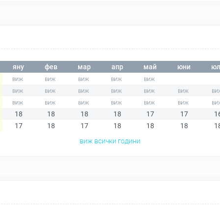
яну
фев
мар
апр
май
юни
юл
18
18
18
18
17
17
1
17
18
17
18
18
18
1
виж всички години