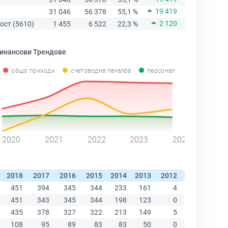
19 419
31 046
56 378
55,1 %
2 120
ост (5610)
1 455
6 522
22,3 %
инансови Трендове
общо приходи
счетоводна печалба
персонал
2020
2021
2022
2023
2024
2018
2017
2016
2015
2014
2013
2012