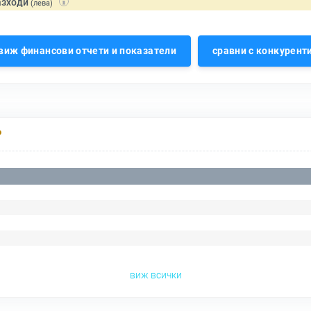
азходи
(лева)
виж финансови отчети и показатели
сравни с конкурент
Р
виж всички