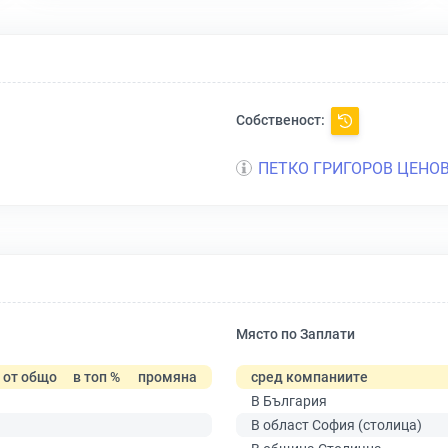
Собственост:
ПЕТКО ГРИГОРОВ ЦЕНО
Място по Заплати
от общо
в топ %
промяна
сред компаниите
В България
В област София (столица)