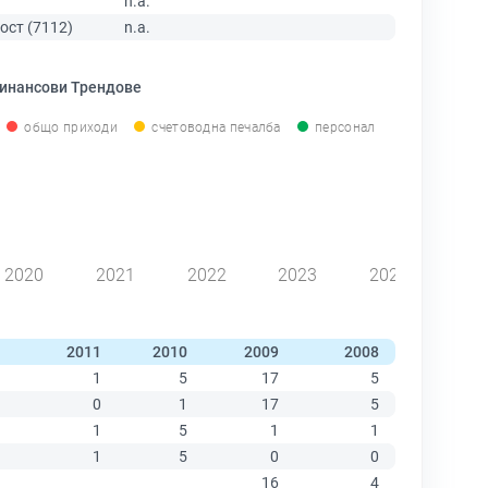
n.a.
ост (7112)
n.a.
инансови Трендове
общо приходи
счетоводна печалба
персонал
2020
2021
2022
2023
2024
2011
2010
2009
2008