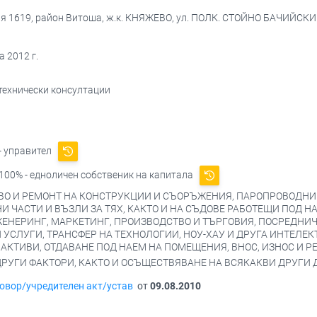
я 1619, район Витоша, ж.к. КНЯЖЕВО, ул. ПОЛК. СТОЙНО БАЧИЙСКИ 3А, 
 2012 г.
 технически консултации
- управител
100% - едноличен собственик на капитала
ВО И РЕМОНТ НА КОНСТРУКЦИИ И СЪОРЪЖЕНИЯ, ПАРОПРОВОДН
НИ ЧАСТИ И ВЪЗЛИ ЗА ТЯХ, КАКТО И НА СЪДОВЕ РАБОТЕЩИ ПОД 
ЖЕНЕРИНГ, МАРКЕТИНГ, ПРОИЗВОДСТВО И ТЪРГОВИЯ, ПОСРЕДНИЧ
УСЛУГИ, ТРАНСФЕР НА ТЕХНОЛОГИИ, НОУ-ХАУ И ДРУГА ИНТЕЛЕК
КТИВИ, ОТДАВАНЕ ПОД НАЕМ НА ПОМЕЩЕНИЯ, ВНОС, ИЗНОС И РЕ
РУГИ ФАКТОРИ, КАКТО И ОСЪЩЕСТВЯВАНЕ НА ВСЯКАКВИ ДРУГИ 
овор/учредителен акт/устав
от
09.08.2010