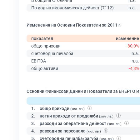
В община Столична
n.a.
По код на икономическа дейност (7112)
n.a.
Изменения на Основни Показатели за 2011 г.
показател
изменение
общо приходи
-80,0%
счетоводна печалба
n.a.
EBITDA
n.a.
общо активи
-4,3%
Основни Финансови Данни и Показатели за ЕНЕРГО
1.
общо приходи
(хил. лв.)
2.
нетни приходи от продажби
(хил. лв.)
3.
разходи за оперативна дейност
(хил. лв.)
4.
разходи за персонала
(хил. лв.)
5.
счетоводна печалба/загуба
(хил. лв.)