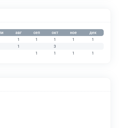
ли
авг
сеп
окт
ное
дек
1
1
1
1
1
1
1
1
3
1
1
1
1