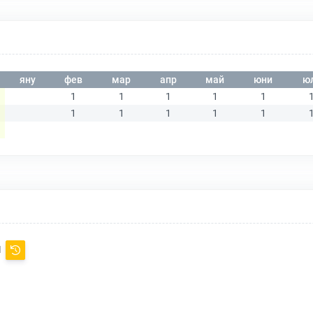
яну
фев
мар
апр
май
юни
ю
1
1
1
1
1
1
1
1
1
1
Я