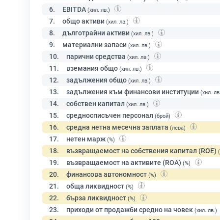
6.
EBITDA
(хил. лв.)
7.
общо активи
(хил. лв.)
8.
дълготрайни активи
(хил. лв.)
9.
материални запаси
(хил. лв.)
10.
парични средства
(хил. лв.)
11.
вземания общо
(хил. лв.)
12.
задължения общо
(хил. лв.)
13.
задължения към финансови институции
(хил. лв
14.
собствен капитал
(хил. лв.)
15.
средносписъчен персонал
(брой)
16.
средна нетна месечна заплата
(лева)
17.
нетен марж
(%)
18.
възвращаемост на собствения капитал (ROE)
19.
възвращаемост на активите (ROA)
(%)
20.
финансова автономност
(%)
21.
обща ликвидност
(%)
22.
бърза ликвидност
(%)
23.
приходи от продажби средно на човек
(хил. лв.)