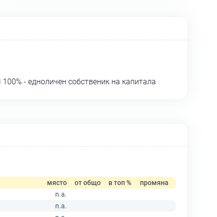
В
100% - едноличен собственик на капитала
място
от общо
в топ %
промяна
n.a.
n.a.