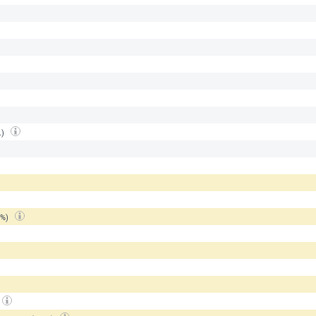
.)
(%)