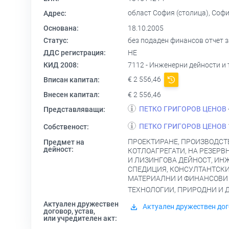
област София (столица), Софи
Адрес:
Основана:
18.10.2005
Статус:
без подаден финансов отчет за
ДДС регистрация:
НЕ
КИД 2008:
7112 - Инженерни дейности и
€ 2 556,46
Вписан капитал:
Внесен капитал:
€ 2 556,46
ПЕТКО ГРИГОРОВ ЦЕНОВ
Представляващи:
ПЕТКО ГРИГОРОВ ЦЕНОВ
Собственост:
ПРОЕКТИРАНЕ, ПРОИЗВОДСТ
Предмет на
дейност:
КОТЛОАГРЕГАТИ, НА РЕЗЕРВ
И ЛИЗИНГОВА ДЕЙНОСТ, ИН
СПЕДИЦИЯ, КОНСУЛТАНТСКИ 
МАТЕРИАЛНИ И ФИНАНСОВИ А
ТЕХНОЛОГИИ, ПРИРОДНИ И Д
Актуален дружествен
Актуален дружествен дог
договор, устав,
или учредителен акт: