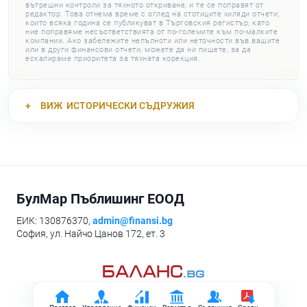
вътрешни контроли за тяхното откриване, и те се поправят от
редактор. Това отнема време с оглед на стотиците хиляди отчети,
които всяка година се публикуват в Търговския регистър, като
ние поправяме несъответствията от по-големите към по-малките
компании. Ако забележите непълноти или неточности във вашите
или в други финансови отчети, можете да ни пишете, за да
ескалираме приоритета за тяхната корекция.
ВИЖ
ИСТОРИЧЕСКИ СЪДРУЖИЯ
БулМар Пъблишинг ЕООД
ЕИК: 130876370,
admin@finansi.bg
София, ул. Найчо Цанов 172, ет. 3