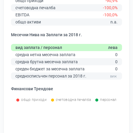
общо приходи
-90,9%
счетоводна печалба
-100,0%
EBITDA
-100,0%
общо активи
n.a.
Месечни Нива на Заплати за 2018 г.
вид заплата / персонал
лева
средна нетна месечна заплата
0
средна брутна месечна заплата
0
среден бюджет за месечна заплата
0
средносписъчен персонал за 2018 г.
Финансови Трендове
общо приходи
счетоводна печалба
персонал
0