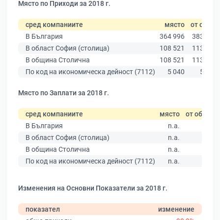
Място по Приходи за 2018 г.
сред компаниите
място
от общо
В България
364 996
383 861
В област София (столица)
108 521
113 425
В община Столична
108 521
113 425
По код на икономическа дейност (7112)
5 040
5 292
Място по Заплати за 2018 г.
сред компаниите
място
от общо
В България
n.a.
В област София (столица)
n.a.
В община Столична
n.a.
По код на икономическа дейност (7112)
n.a.
Изменения на Основни Показатели за 2018 г.
показател
изменение