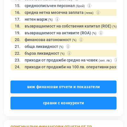
15.
средносписъчен персонал
(брой)
16.
средна нетна месечна заплата
(лева)
17.
нетен марж
(%)
18.
възвращаемост на собствения капитал (ROE)
(%)
19.
възвращаемост на активите (ROA)
(%)
20.
финансова автономност
(%)
21.
обща ликвидност
(%)
22.
бърза ликвидност
(%)
23.
приходи от продажби средно на човек
(хил. лв.)
24.
приходи от продажби на 100 лв. оперативни разходи
виж финансови отчети и показатели
сравни с конкуренти
ОРИГИНАЛНИ ФИНАНСОВИ ОТЧЕТИ ОТ ТР