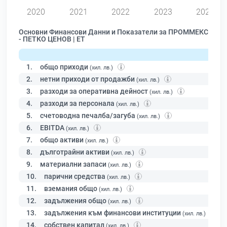
2020
2021
2022
2023
2024
Основни Финансови Данни и Показатели за ПРОММЕКС
- ПЕТКО ЦЕНОВ | ЕТ
1.
общо приходи
(хил. лв.)
2.
нетни приходи от продажби
(хил. лв.)
3.
разходи за оперативна дейност
(хил. лв.)
4.
разходи за персонала
(хил. лв.)
5.
счетоводна печалба/загуба
(хил. лв.)
6.
EBITDA
(хил. лв.)
7.
общо активи
(хил. лв.)
8.
дълготрайни активи
(хил. лв.)
9.
материални запаси
(хил. лв.)
10.
парични средства
(хил. лв.)
11.
вземания общо
(хил. лв.)
12.
задължения общо
(хил. лв.)
13.
задължения към финансови институции
(хил. лв.)
14.
собствен капитал
(хил. лв.)