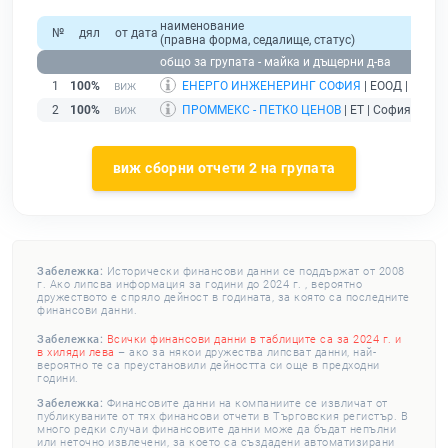
наименование
№
дял
от дата
(правна форма, седалище, статус)
общо за групата - майка и дъщерни д-ва
1
100%
ЕНЕРГО ИНЖЕНЕРИНГ СОФИЯ
| ЕООД | София
2
100%
ПРОММЕКС - ПЕТКО ЦЕНОВ
| ЕТ | София |
без 
виж сборни отчети 2 на групата
Забележка:
Исторически финансови данни се поддържат от 2008
г. Ако липсва информация за години до 2024 г. , вероятно
дружеството е спряло дейност в годината, за която са последните
финансови данни.
Забележка:
Всички финансови данни в таблиците са за 2024 г. и
в хиляди лева
– ако за някои дружества липсват данни, най-
вероятно те са преустановили дейността си още в предходни
години.
Забележка:
Финансовите данни на компаниите се извличат от
публикуваните от тях финансови отчети в Търговския регистър. В
много редки случаи финансовите данни може да бъдат непълни
или неточно извлечени, за което са създадени автоматизирани