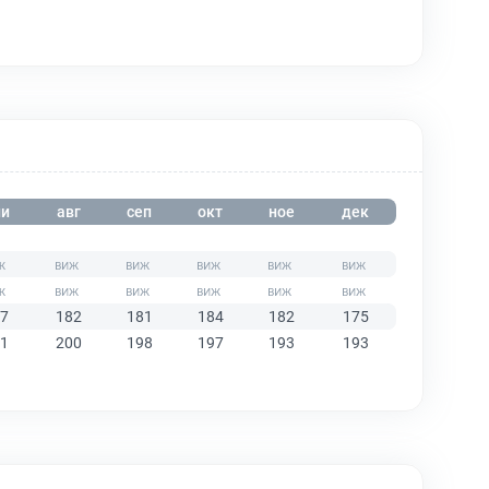
и
авг
сеп
окт
ное
дек
7
182
181
184
182
175
1
200
198
197
193
193