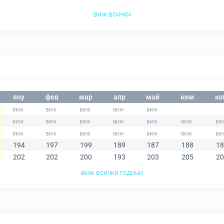
виж всички
яну
фев
мар
апр
май
юни
юл
194
197
199
189
187
188
18
202
202
200
193
203
205
20
виж всички години