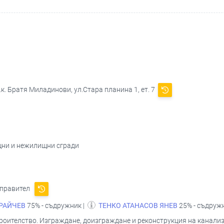
.к. Братя Миладинови, ул.Стара планина 1, ет. 7
щни и нежилищни сгради
управител
РАЙЧЕВ
75% - съдружник |
ТЕНКО АТАНАСОВ ЯНЕВ
25% - съдруж
оителство. Изграждане, доизграждане и реконструкция на канали