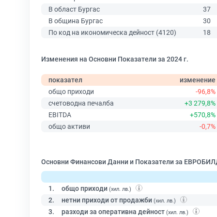
В област Бургас
37
В община Бургас
30
По код на икономическа дейност (4120)
18
Изменения на Основни Показатели за 2024 г.
показател
изменение
общо приходи
-96,8%
счетоводна печалба
+3 279,8%
EBITDA
+570,8%
общо активи
-0,7%
Основни Финансови Данни и Показатели за ЕВРОБИЛ
1.
общо приходи
(хил. лв.)
2.
нетни приходи от продажби
(хил. лв.)
3.
разходи за оперативна дейност
(хил. лв.)