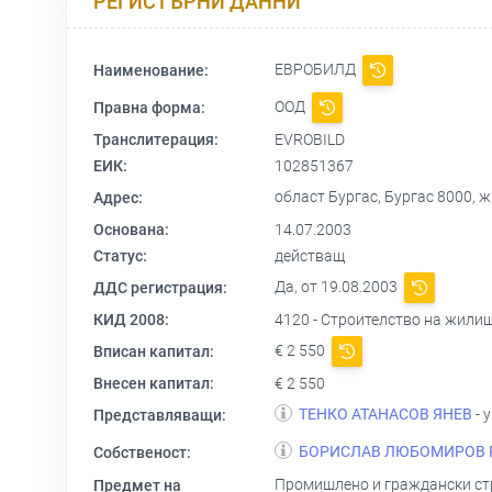
РЕГИСТЪРНИ ДАННИ
ЕВРОБИЛД
Наименование:
ООД
Правна форма:
Транслитерация:
EVROBILD
ЕИК:
102851367
област Бургас, Бургас 8000, ж
Адрес:
Основана:
14.07.2003
Статус:
действащ
Да, от 19.08.2003
ДДС регистрация:
КИД 2008:
4120 - Строителство на жили
€ 2 550
Вписан капитал:
Внесен капитал:
€ 2 550
ТЕНКО АТАНАСОВ ЯНЕВ
- 
Представляващи:
БОРИСЛАВ ЛЮБОМИРОВ 
Собственост:
Промишлено и граждански стр
Предмет на