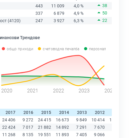
38
443
11 009
4,0 %
50
337
6 879
4,9 %
22
ост (4120)
247
3 927
6,3 %
инансови Трендове
общо приходи
счетоводна печалба
персонал
2020
2021
2022
2023
2024
2017
2016
2015
2014
2013
2012
2011
201