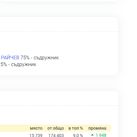
 РАЙЧЕВ
75% - съдружник
5% - съдружник
място
от общо
в топ %
промяна
1 948
15 739
174 403
9,0 %