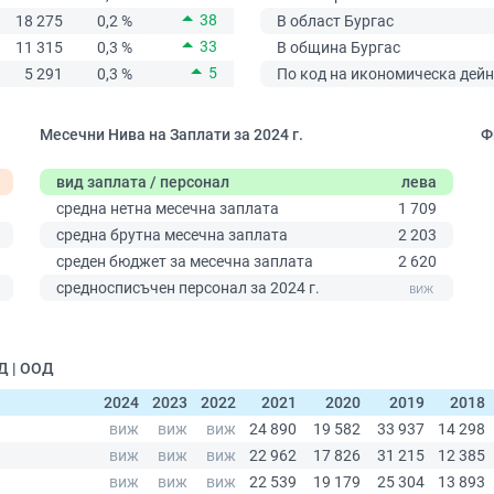
38
18 275
0,2 %
В област Бургас
33
11 315
0,3 %
В община Бургас
5
5 291
0,3 %
По код на икономическа дейн
Месечни Нива на Заплати за 2024 г.
Ф
вид заплата / персонал
лева
средна нетна месечна заплата
1 709
средна брутна месечна заплата
2 203
среден бюджет за месечна заплата
2 620
0
средносписъчен персонал за 2024 г.
Д | ООД
2024
2023
2022
2021
2020
2019
2018