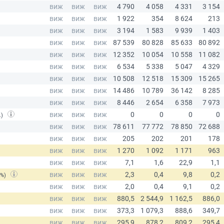
.)
(%)