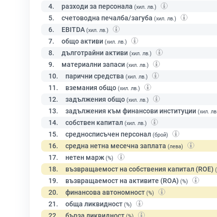
4.
разходи за персонала
(хил. лв.)
5.
счетоводна печалба/загуба
(хил. лв.)
6.
EBITDA
(хил. лв.)
7.
общо активи
(хил. лв.)
8.
дълготрайни активи
(хил. лв.)
9.
материални запаси
(хил. лв.)
10.
парични средства
(хил. лв.)
11.
вземания общо
(хил. лв.)
12.
задължения общо
(хил. лв.)
13.
задължения към финансови институции
(хил. лв
14.
собствен капитал
(хил. лв.)
15.
средносписъчен персонал
(брой)
16.
средна нетна месечна заплата
(лева)
17.
нетен марж
(%)
18.
възвращаемост на собствения капитал (ROE)
19.
възвращаемост на активите (ROA)
(%)
20.
финансова автономност
(%)
21.
обща ликвидност
(%)
22.
бърза ликвидност
(%)