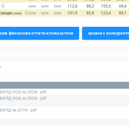
азходи
(лева)
виж финансови отчети и показатели
сравни с конкурент
Р
БИЛД ООД за 2024г..pdf
БИЛД ООД за 2023г..pdf
БИЛД за 2019г..pdf