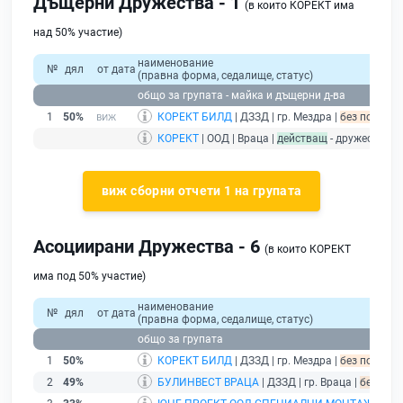
Дъщерни Дружества - 1
(в които КОРЕКТ има
над 50% участие)
наименование
№
дял
от дата
(правна форма, седалище, статус)
общо за групата - майка и дъщерни д-ва
1
50%
КОРЕКТ БИЛД
| ДЗЗД | гр. Мездра |
без подаден
КОРЕКТ
| ООД | Враца |
действащ
- дружество м
виж сборни отчети 1 на групата
Асоциирани Дружества - 6
(в които КОРЕКТ
има под 50% участие)
наименование
№
дял
от дата
(правна форма, седалище, статус)
общо за групата
1
50%
КОРЕКТ БИЛД
| ДЗЗД | гр. Мездра |
без подаден
2
49%
БУЛИНВЕСТ ВРАЦА
| ДЗЗД | гр. Враца |
без под