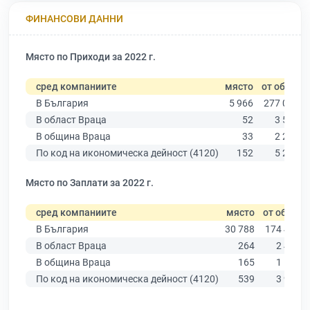
ФИНАНСОВИ ДАННИ
Място по Приходи за 2022 г.
сред компаниите
място
от общо
В България
5 966
277 019
В област Враца
52
3 586
В община Враца
33
2 229
По код на икономическа дейност (4120)
152
5 291
Място по Заплати за 2022 г.
сред компаниите
място
от общо
В България
30 788
174 403
В област Враца
264
2 431
В община Враца
165
1 538
По код на икономическа дейност (4120)
539
3 927