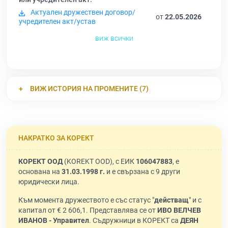
Актуален дружествен договор/
от
22.05.2026
учредителен акт/устав
виж всички
ВИЖ ИСТОРИЯ НА ПРОМЕНИТЕ (7)
НАКРАТКО ЗА КОРЕКТ
КОРЕКТ ООД
(KOREKT OOD), с ЕИК
106047883
, е
основана на
31.03.1998 г.
и е свързана с 9 други
юридически лица.
Към момента дружеството е със статус "
действащ
" и с
капитал от € 2 606,1. Представлява се от
ИВО ВЕЛЧЕВ
ИВАНОВ - Управител
. Съдружници в КОРЕКТ са
ДЕЯН