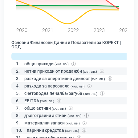
2020
2021
2022
2023
2024
Основни Финансови Данни и Показатели за КОРЕКТ |
ООД
1.
общо приходи
(хил. лв.)
2.
нетни приходи от продажби
(хил. лв.)
3.
разходи за оперативна дейност
(хил. лв.)
4.
разходи за персонала
(хил. лв.)
5.
счетоводна печалба/загуба
(хил. лв.)
6.
EBITDA
(хил. лв.)
7.
общо активи
(хил. лв.)
8.
дълготрайни активи
(хил. лв.)
9.
материални запаси
(хил. лв.)
10.
парични средства
(хил. лв.)
11.
вземания общо