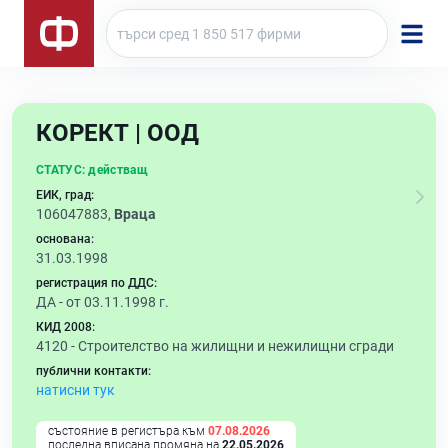
КОРЕКТ | ООД
СТАТУС:
действащ
ЕИК, град:
106047883,
Враца
основана:
31.03.1998
регистрация по ДДС:
ДА - от 03.11.1998 г.
КИД 2008:
4120 -
Строителство на жилищни и нежилищни сгради
публични контакти:
натисни тук
състояние в регистъра към
07.08.2026
последна вписана промяна на
22.05.2026