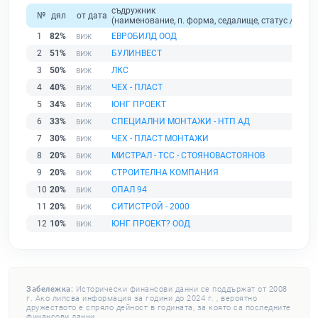
съдружник
№
дял
от дата
(наименование, п. форма, седалище, статус / физи
1
82%
ЕВРОБИЛД ООД
2
51%
БУЛИНВЕСТ
3
50%
ЛКС
4
40%
ЧЕХ - ПЛАСТ
5
34%
ЮНГ ПРОЕКТ
6
33%
СПЕЦИАЛНИ МОНТАЖИ - НТП АД
7
30%
ЧЕХ - ПЛАСТ МОНТАЖИ
8
20%
МИСТРАЛ - ТСС - СТОЯНОВАСТОЯНОВ
9
20%
СТРОИТЕЛНА КОМПАНИЯ
10
20%
ОПАЛ 94
11
20%
СИТИСТРОЙ - 2000
12
10%
ЮНГ ПРОЕКТ? ООД
Забележка:
Исторически финансови данни се поддържат от 2008
г. Ако липсва информация за години до 2024 г. , вероятно
дружеството е спряло дейност в годината, за която са последните
финансови данни.