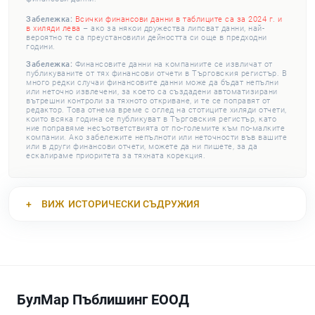
Забележка:
Всички финансови данни в таблиците са за 2024 г. и
в хиляди лева
– ако за някои дружества липсват данни, най-
вероятно те са преустановили дейността си още в предходни
години.
Забележка:
Финансовите данни на компаниите се извличат от
публикуваните от тях финансови отчети в Търговския регистър. В
много редки случаи финансовите данни може да бъдат непълни
или неточно извлечени, за което са създадени автоматизирани
вътрешни контроли за тяхното откриване, и те се поправят от
редактор. Това отнема време с оглед на стотиците хиляди отчети,
които всяка година се публикуват в Търговския регистър, като
ние поправяме несъответствията от по-големите към по-малките
компании. Ако забележите непълноти или неточности във вашите
или в други финансови отчети, можете да ни пишете, за да
ескалираме приоритета за тяхната корекция.
ВИЖ
ИСТОРИЧЕСКИ СЪДРУЖИЯ
БулМар Пъблишинг ЕООД