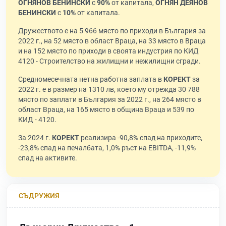
ОГНЯНОВ БЕНИНСКИ
с
90%
от капитала,
ОГНЯН ДЕЯНОВ
БЕНИНСКИ
с
10%
от капитала.
Дружеството е на 5 966 място по приходи в България за
2022 г., на 52 място в област Враца, на 33 място в Враца
и на 152 място по приходи в своята индустрия по КИД
4120 - Строителство на жилищни и нежилищни сгради.
Средномесечната нетна работна заплата в
КОРЕКТ
за
2022 г. е в размер на 1310 лв, което му отрежда 30 788
място по заплати в България за 2022 г., на 264 място в
област Враца, на 165 място в община Враца и 539 по
КИД - 4120.
За 2024 г.
КОРЕКТ
реализира -90,8% спад на приходите,
-23,8% спад на печалбата, 1,0% ръст на EBITDA, -11,9%
спад на активите.
СЪДРУЖИЯ