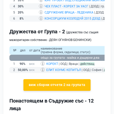
3
33%
ЮНГ ПРОЕКТ ООД СПЕЦИАЛНИ МОНТАЖИ - НТ
4
30%
ЧЕХ ПЛАСТ - КОРЕКТ ЗА УАСГ
| ДЗЗД | гр. Враца
5
20%
СДРУЖЕНИЕ ВРАЦА - ЛЕДЕНИКА
| ДЗЗД | гр. В
6
8%
КОНСОРЦИУМ КОЗЛОДУЙ 2015 ДЗЗД
| ДЗЗД | 
Дружества от Група - 2
(дружества със същия
мажоритарен собственик - ДЕЯН ОГНЯНОВ БЕНИНСКИ)
наименование
№
дял
от дата
(правна форма, седалище, статус)
общо за групата - майка и дъщерни д-ва
1
90%
КОРЕКТ
| ООД | Враца |
действащ
2
50,00%
ЕЛИТ ХОУМС КЕПИТЪЛ
| ООД | София |
дейст
виж сборни отчети 2 на групата
Понастоящем в Съдружие със - 12
лица