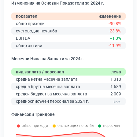
Изменения на Основни Показатели за 2024 г.
показател
изменение
общо приходи
-90,8%
счетоводна печалба
-23,8%
EBITDA
+1,0%
общо активи
-11,9%
Месечни Нива на Заплати за 2024 г.
вид заплата / персонал
лева
средна нетна месечна заплата
1 310
средна брутна месечна заплата
1 689
среден бюджет за месечна заплата
2 009
средносписъчен персонал за 2024 г.
Финансови Трендове
общо приходи
счетоводна печалба
персонал