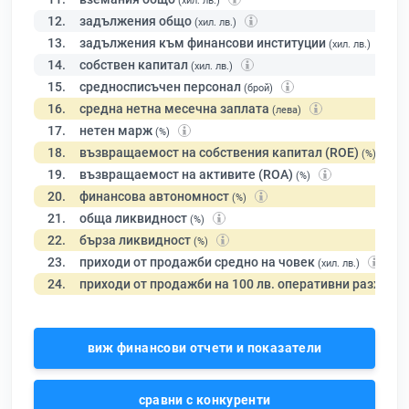
(хил. лв.)
12.
задължения общо
(хил. лв.)
13.
задължения към финансови институции
(хил. лв.)
14.
собствен капитал
(хил. лв.)
15.
средносписъчен персонал
(брой)
16.
средна нетна месечна заплата
(лева)
17.
нетен марж
(%)
18.
възвращаемост на собствения капитал (ROE)
(%)
19.
възвращаемост на активите (ROA)
(%)
20.
финансова автономност
(%)
21.
обща ликвидност
(%)
22.
бърза ликвидност
(%)
23.
приходи от продажби средно на човек
(хил. лв.)
24.
приходи от продажби на 100 лв. оперативни разходи
виж финансови отчети и показатели
сравни с конкуренти