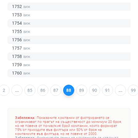
1752
1753
1754
1755
1756
1757
1758
1759
1760
2
...
85
86
87
88
89
90
91
...
99
Забележка:
Показаните компании от филтрирането се
ограничават по прагът на същественост до минимум 20 броя,
но не повече от по-малкия брой компании, които формират
75% от приходите във филтъра или 50% от броя на
компаниите във филтъра, но не повече от 2000.
Забележка:
Финансовите данни на компаниите се извличат