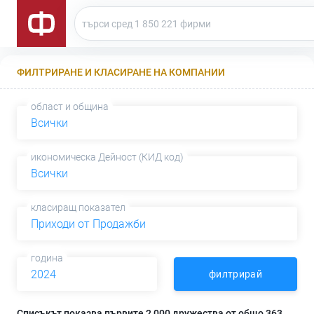
ФИЛТРИРАНЕ И КЛАСИРАНЕ НА КОМПАНИИ
област и община
Всички
икономическа Дейност (КИД код)
Всички
класиращ показател
Приходи от Продажби
година
2024
филтрирай
Списъкът показва първите 2 000 дружества от общо 363