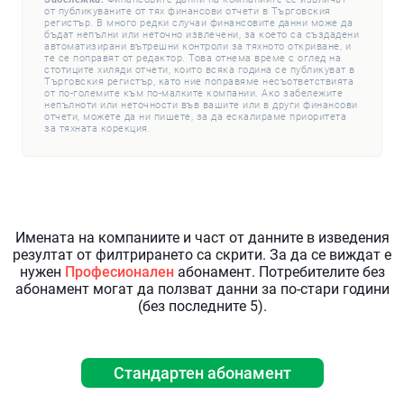
от публикуваните от тях финансови отчети в Търговския
регистър. В много редки случаи финансовите данни може да
бъдат непълни или неточно извлечени, за което са създадени
автоматизирани вътрешни контроли за тяхното откриване, и
те се поправят от редактор. Това отнема време с оглед на
стотиците хиляди отчети, които всяка година се публикуват в
Търговския регистър, като ние поправяме несъответствията
от по-големите към по-малките компании. Ако забележите
непълноти или неточности във вашите или в други финансови
отчети, можете да ни пишете, за да ескалираме приоритета
за тяхната корекция.
Имената на компаниите и част от данните в изведения
резултат от филтрирането са скрити. За да се виждат е
нужен
Професионален
абонамент. Потребителите без
абонамент могат да ползват данни за по-стари години
(без последните 5).
Стандартен абонамент