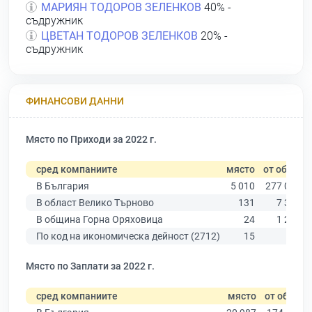
МАРИЯН ТОДОРОВ ЗЕЛЕНКОВ
40% -
съдружник
ЦВЕТАН ТОДОРОВ ЗЕЛЕНКОВ
20% -
съдружник
ФИНАНСОВИ ДАННИ
Място по Приходи за 2022 г.
сред компаниите
място
от общо
В България
5 010
277 019
В област Велико Търново
131
7 358
В община Горна Оряховица
24
1 205
По код на икономическа дейност (2712)
15
82
Място по Заплати за 2022 г.
сред компаниите
място
от общо