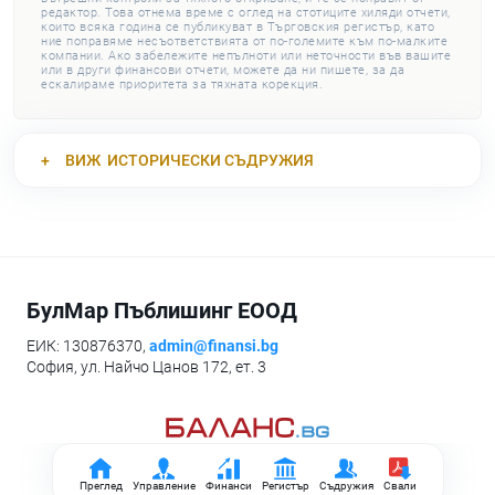
редактор. Това отнема време с оглед на стотиците хиляди отчети,
които всяка година се публикуват в Търговския регистър, като
ние поправяме несъответствията от по-големите към по-малките
компании. Ако забележите непълноти или неточности във вашите
или в други финансови отчети, можете да ни пишете, за да
ескалираме приоритета за тяхната корекция.
ВИЖ
ИСТОРИЧЕСКИ СЪДРУЖИЯ
БулМар Пъблишинг ЕООД
ЕИК: 130876370,
admin@finansi.bg
София, ул. Найчо Цанов 172, ет. 3
Преглед
Управление
Финанси
Регистър
Съдружия
Свали