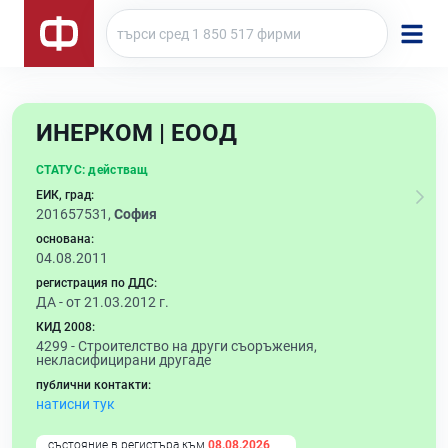
ИНЕРКОМ | ЕООД
СТАТУС:
действащ
ЕИК, град:
201657531,
София
основана:
04.08.2011
регистрация по ДДС:
ДА - от 21.03.2012 г.
КИД 2008:
4299 -
Строителство на други съоръжения,
некласифицирани другаде
публични контакти:
натисни тук
състояние в регистъра към
08.08.2026