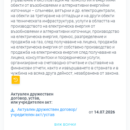
управление и експлоатация на технологии и енергийни
обекти от възобновяеми и алтернативни енергийни
източници – слънчеви, вятърни и др. електроцентрали,
на обекти за третиране на отпадъци и на други обекти
на техническата инфраструктура, услуги в областта на
производството на електрическа енергия от
възобновяеми и алтернативни източници, производство
на електрическа енергия, пренос, разпределение и
продажба на газ, след получаване на лиценз, продажба
на електрическа енергия от собствено производство и
продажба на електрическа енергия след получаване на
лиценз, консултантски и посреднически услуги,
организиране на счетоводно отчитане и съставяне на
финансови отчети, както и извършването в страната и в
чужбина на всяка друга дейност, незабранена от закона.
Актуален дружествен
договор, устав,
или учредителен акт:
Актуален дружествен договор/
от
14.07.2026
учредителен акт/устав
виж всички