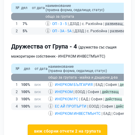
наименование
№
дял
от дата
(правна форма, седалище, статус)
общо за групата
1
7%
ОП - 3 - 5
| ДЗЗД | с. Разбойна |
развиващ дейно
2
5%
ОП - 3А - 5А
| ДЗЗД | с. Разбойна |
развиващ дей
Дружества от Група - 4
(дружества със същия
мажоритарен собственик - ИНЕРКОМ ИНВЕСТМЪНТС)
наименование
№
дял
от дата
(правна форма, седалище, статус)
общо за групата - майка и дъщерни д-ва
1
100%
ИНЕРКОМ БЪЛГАРИЯ
| ЕАД | София |
действа
2
100%
ИНЕРКОМ
| ЕООД | София |
действащ
3
100%
ИНЕРКОМ РС
| ЕАД | София |
действащ
4
100%
ЕС АЙ ПРОПЪРТИ
| ЕООД | София |
действащ
ИНЕРКОМ ИНВЕСТМЪНТС
| ЕАД | София |
дей
виж сборни отчети 2 на групата