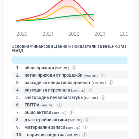
0
2020
2021
2022
2023
2024
Основни Финансови Данни и Показатели за ИНЕРКОМ |
ЕООД
1.
общо приходи
(хил. лв.)
2.
нетни приходи от продажби
(хил. лв.)
3.
разходи за оперативна дейност
(хил. лв.)
4.
разходи за персонала
(хил. лв.)
5.
счетоводна печалба/загуба
(хил. лв.)
6.
EBITDA
(хил. лв.)
7.
общо активи
(хил. лв.)
8.
дълготрайни активи
(хил. лв.)
9.
материални запаси
(хил. лв.)
10.
парични средства
(хил. лв.)