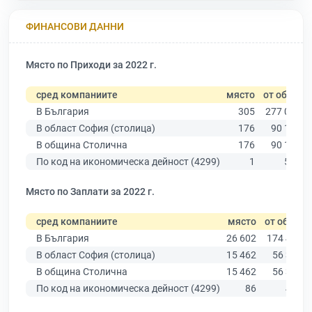
ФИНАНСОВИ ДАННИ
Място по Приходи за 2022 г.
сред компаниите
място
от общо
В България
305
277 019
В област София (столица)
176
90 178
В община Столична
176
90 178
По код на икономическа дейност (4299)
1
578
Място по Заплати за 2022 г.
сред компаниите
място
от общо
В България
26 602
174 403
В област София (столица)
15 462
56 378
В община Столична
15 462
56 378
По код на икономическа дейност (4299)
86
451