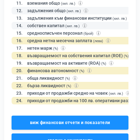
11.
вземания общо
(хил. лв.)
12.
задължения общо
(хил. лв.)
13.
задължения към финансови институции
(хил. лв.)
14.
собствен капитал
(хил. лв.)
15.
средносписъчен персонал
(брой)
16.
средна нетна месечна заплата
(лева)
17.
нетен марж
(%)
18.
възвращаемост на собствения капитал (ROE)
(%)
19.
възвращаемост на активите (ROA)
(%)
20.
финансова автономност
(%)
21.
обща ликвидност
(%)
22.
бърза ликвидност
(%)
23.
приходи от продажби средно на човек
(хил. лв.)
24.
приходи от продажби на 100 лв. оперативни разходи
виж финансови отчети и показатели