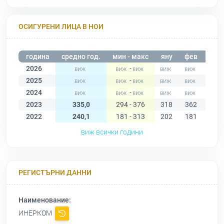
ОСИГУРЕНИ ЛИЦА В НОИ
година
средно год.
мин - макс
яну
фев
мар
2026
-
2025
-
2024
-
2023
335,0
294 - 376
318
362
376
2022
240,1
181 - 313
202
181
187
виж всички години
РЕГИСТЪРНИ ДАННИ
Наименование:
ИНЕРКОМ