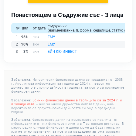
Понастоящем в Съдружие със - 3 лица
съдружник
№
дял
от дата
(наименование, п. форма, седалище, статус / физи
1
95%
ЕМУ
2
90%
ЕМУ
3
3%
ЕЙЧ КЮ ИНВЕСТ
Забележка:
Исторически финансови данни се поддържат от 2008
г. Ако липсва информация за години до 2024 г. , вероятно
дружеството е спряло дейност в годината, за която са последните
финансови данни.
Забележка:
Всички финансови данни в таблиците са за 2024 г. и
в хиляди лева
– ако за някои дружества липсват данни, най-
вероятно те са преустановили дейността си още в предходни
години.
Забележка:
Финансовите данни на компаниите се извличат от
публикуваните от тях финансови отчети в Търговския регистър. В
много редки случаи финансовите данни може да бъдат непълни
или неточно извлечени, за което са създадени автоматизирани
вътрешни контроли за тяхното откриване, и те се поправят от