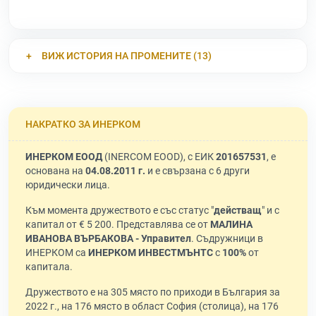
ВИЖ ИСТОРИЯ НА ПРОМЕНИТЕ (13)
НАКРАТКО ЗА ИНЕРКОМ
ИНЕРКОМ ЕООД
(INERCOM EOOD), с ЕИК
201657531
, е
основана на
04.08.2011 г.
и е свързана с 6 други
юридически лица.
Към момента дружеството е със статус "
действащ
" и с
капитал от € 5 200. Представлява се от
МАЛИНА
ИВАНОВА ВЪРБАКОВА - Управител
. Съдружници в
ИНЕРКОМ са
ИНЕРКОМ ИНВЕСТМЪНТС
с
100%
от
капитала.
Дружеството е на 305 място по приходи в България за
2022 г., на 176 място в област София (столица), на 176