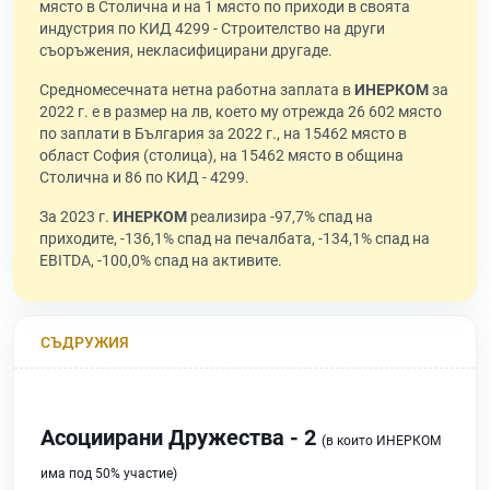
място в Столична и на 1 място по приходи в своята
индустрия по КИД 4299 - Строителство на други
съоръжения, некласифицирани другаде.
Средномесечната нетна работна заплата в
ИНЕРКОМ
за
2022 г. е в размер на лв, което му отрежда 26 602 място
по заплати в България за 2022 г., на 15462 място в
област София (столица), на 15462 място в община
Столична и 86 по КИД - 4299.
За 2023 г.
ИНЕРКОМ
реализира -97,7% спад на
приходите, -136,1% спад на печалбата, -134,1% спад на
EBITDA, -100,0% спад на активите.
СЪДРУЖИЯ
Асоциирани Дружества - 2
(в които ИНЕРКОМ
има под 50% участие)