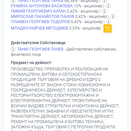
ТАНЮ ГЕОРГИЕВ ТАНЕВ
88,38% - акционер |
РУМЯНА АНТОНОВА ВАСИЛЕВА
10% - акционер |
ЛИВИЙ ГЕОРГИЕВИЧ КАТАН
0,42% - акционер |
МИРОСЛАВ ПАНАЙОТОВ ПАНОВ
0,42% - акционер |
ПЛАМЕН ГЕОРГИЕВ ТОДОРОВ
0,42% - акционер |
МЛАДЕН РАЙЧЕВ МЕТОДИЕВ
0,35% - акционер
Действителни Собственици:
ТАНЮ ГЕОРГИЕВ ТАНЕВ
- Действителен собственик,
физическо лице
Предмет на дейност:
ПРОИЗВОДСТВО, ПРЕРАБОТКА И РЕАЛИЗАЦИЯ НА
ПРОМИШЛЕНА, БИТОВА И СЕЛСКОСТОПАНСКА
ПРОДУКЦИЯ; ТЪРГОВИЯ НА ДРЕБНО И ЕДРО С
РАЗРЕШЕНИТЕ ОТ ЗАКОНА СТОКИ; КОМИСИОННА И
ПОСРЕДНИЧЕСКА ДЕЙНОСТ; ХОТЕЛИЕРСТВО И
РЕСТОРАНТЪОРСТВО; ЕЛЕКТРОМОНТАЖНА И
ЕЛЕКТРОРЕМОНТНА ДЕЙНОСТ; ПРОЕКТИРАНЕ НА
ВСИЧКИ ВИДОВЕ СТРОИТЕЛНА И МОНТАЖНА ДЕЙНОСТ;
РАЗВЛЕКАТЕЛНИ, ЗАБАВНИ И УВЕСЕЛИТЕЛНИ ИГРИ;
ТРАНСПОРТНА ДЕЙНОСТ; АВТОРЕМОНТНА ДЕЙНОСТ;
РЕМОНТ НА ПРОМИШЛЕНА И БИТОВА ТЕХНИКА;
ЗАЛОЖНА КЪЩА; ТЪРГОВИЯ С ПЕТРОЛНИ ПРОДУКТИ;