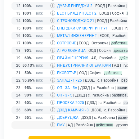
12
100%
ДУБЪЛ ЕНЕРДЖИ 2
| ЕООД | Разбойна |
дейст
13
100%
БЕСТ БИЛД ИНВЕСТ 2
| ЕООД | София |
дейст
14
100%
С ТЕХНОЛОДЖИС 21
| ЕООД | Разбойна |
дейс
15
100%
ЕНЕРДЖИ СИКЮРИТИ ГРУП
| ЕООД | Търгови
16
100%
МЕТАЛ ИНЖЕНЕРИНГ
| ЕООД | Разбойна |
дей
17
100%
ОСТРОВЧЕ
| ЕООД | Островче |
действащ
18
90%
АГРО ЛОЗНИЦА
| ООД | София |
действащ
19
60%
ПРАЙМ ЕНЕРГИЯ
| АД | Разбойна |
действащ
20
50,13%
ИНДУСТРИАЛНИ ОПЕРАТОРИ
| АД | Търговищ
21
50%
ЕКОВЯТЪР
| ООД | София |
действащ
22
95,86%
ЗАПАД - 1 - 25
| ДЗЗД | с. Разбойна |
развиващ
23
95%
ОП - 3А - 5А
| ДЗЗД | с. Разбойна |
развиващ д
24
90%
ОП - 3 - 5
| ДЗЗД | с. Разбойна |
развиващ дейн
25
60%
ПРОСЕКА 2025
| ДЗЗД | с. Разбойна |
развива
26
60%
ДЗЗД КАМЧИЯ - 3
| ДЗЗД | с. Разбойна |
разви
27
55%
ДОБРУДЖА
| ДЗЗД | с. Разбойна |
развиващ д
ЕМУ
| АД | Разбойна |
действащ
- дружество 