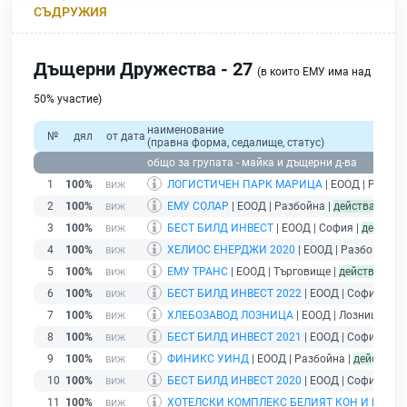
СЪДРУЖИЯ
Дъщерни Дружества - 27
(в които ЕМУ има над
50% участие)
наименование
№
дял
от дата
(правна форма, седалище, статус)
общо за групата - майка и дъщерни д-ва
1
100%
ЛОГИСТИЧЕН ПАРК МАРИЦА
| ЕООД | Разбой
2
100%
ЕМУ СОЛАР
| ЕООД | Разбойна |
действащ
3
100%
БЕСТ БИЛД ИНВЕСТ
| ЕООД | София |
действа
4
100%
ХЕЛИОС ЕНЕРДЖИ 2020
| ЕООД | Разбойна |
д
5
100%
ЕМУ ТРАНС
| ЕООД | Търговище |
действащ
6
100%
БЕСТ БИЛД ИНВЕСТ 2022
| ЕООД | София |
де
7
100%
ХЛЕБОЗАВОД ЛОЗНИЦА
| ЕООД | Лозница |
де
8
100%
БЕСТ БИЛД ИНВЕСТ 2021
| ЕООД | София |
де
9
100%
ФИНИКС УИНД
| ЕООД | Разбойна |
действащ
10
100%
БЕСТ БИЛД ИНВЕСТ 2020
| ЕООД | София |
де
11
100%
ХОТЕЛСКИ КОМПЛЕКС БЕЛИЯТ КОН И РАЙ
| 