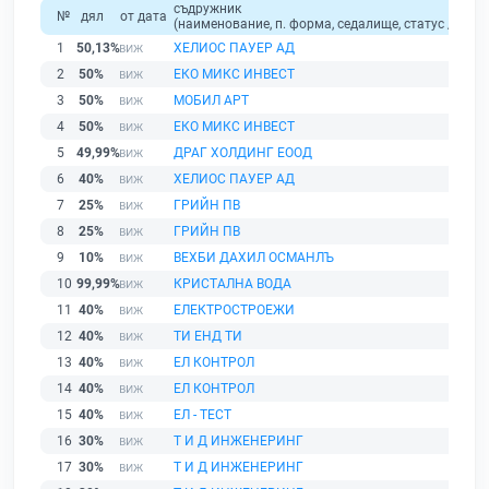
съдружник
№
дял
от дата
(наименование, п. форма, седалище, статус / физи
1
50,13%
ХЕЛИОС ПАУЕР АД
2
50%
ЕКО МИКС ИНВЕСТ
3
50%
МОБИЛ АРТ
4
50%
ЕКО МИКС ИНВЕСТ
5
49,99%
ДРАГ ХОЛДИНГ ЕООД
6
40%
ХЕЛИОС ПАУЕР АД
7
25%
ГРИЙН ПВ
8
25%
ГРИЙН ПВ
9
10%
ВЕХБИ ДАХИЛ ОСМАНЛЪ
10
99,99%
КРИСТАЛНА ВОДА
11
40%
ЕЛЕКТРОСТРОЕЖИ
12
40%
ТИ ЕНД ТИ
13
40%
ЕЛ КОНТРОЛ
14
40%
ЕЛ КОНТРОЛ
15
40%
ЕЛ - ТЕСТ
16
30%
Т И Д ИНЖЕНЕРИНГ
17
30%
Т И Д ИНЖЕНЕРИНГ