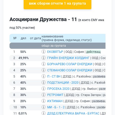
виж сборни отчети 1 на групата
Асоциирани Дружества - 11
(в които ЕМУ има
под 50% участие)
наименование
№
дял
от дата
(правна форма, седалище, статус)
общо за групата
1
50%
ЕКОВЯТЪР
| ООД | София |
действащ
2
49,99%
ГРИЙН ЕНЕРДЖИ ХОЛДИНГ
| ООД | София |
д
3
25%
БОРНАРЕВО СОЛАР ЕНЕРДЖИ
| ООД | София 
4
25%
СТЕФАНОВО СОЛАР ЕНЕРДЖИ
| ООД | София 
5
40%
П - СТ ВН
| ДЗЗД | с. Разбойна |
развиващ дей
6
40%
ПОДСТАНЦИИ - 2020
| ДЗЗД | с. Разбойна |
ра
7
30%
ПРОСЕКА 2020
| ДЗЗД | гр. Ямбол |
развиващ 
8
30%
РЕТРОФИТ
| ДЗЗД | гр. Стара Загора |
развив
9
20%
ИХТИМАН
| ДЗЗД | гр. София |
развиващ дейн
10
10%
МИ - Б - 1 - 2
| ДЗЗД | с. Разбойна |
развиващ д
11
0,01%
ДЗЗД ЕЛЕКТРИКА ВАРНА - БУРГАС
| ДЗЗД | г