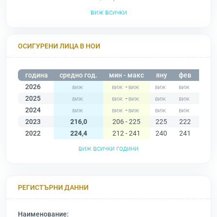
виж всички
ОСИГУРЕНИ ЛИЦА В НОИ
година
средно год.
мин - макс
яну
фев
мар
2026
-
2025
-
2024
-
2023
216,0
206 - 225
225
222
223
2022
224,4
212 - 241
240
241
238
виж всички години
РЕГИСТЪРНИ ДАННИ
Наименование: