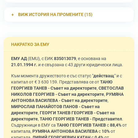
ВИЖ ИСТОРИЯ НА ПРОМЕНИТЕ (15)
НАКРАТКО ЗА ЕМУ
ЕМУ АД
(EMU), с ЕИК
835013079
, е основана на
21.01.1994 г.
и е свързана с 43 други юридически лица.
Към момента дружеството е със статус "
действащ
" и с
капитал от € 3 630 159. Представлява се от
ТАНЮ
ГЕОРГИЕВ ТАНЕВ - Съвет на директорите
,
СВЕТОСЛАВ
НИКОЛОВ ГЕОРГИЕВ - Съвет на директорите
,
РУМЯНА
АНТОНОВА ВАСИЛЕВА - Съвет на директорите
,
МИРОСЛАВ ПАНАЙОТОВ ПАНОВ - Съвет на
директорите
,
ГЕОРГИ ТАНЕВ ГЕОРГИЕВ - Съвет на
директорите
,
ТАНЮ ГЕОРГИЕВ ТАНЕВ - Представител
.
Съдружници в ЕМУ са
ТАНЮ ГЕОРГИЕВ ТАНЕВ
с
88,4%
от
капитала,
РУМЯНА АНТОНОВА ВАСИЛЕВА
с
10%
от
капитала,
ЛИВИЙ ГЕОРГИЕВИЧ КАТАН
с
0,4%
от