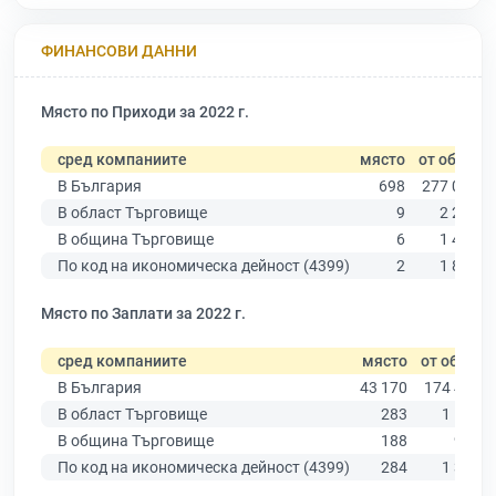
ФИНАНСОВИ ДАННИ
Място по Приходи за 2022 г.
сред компаниите
място
от общо
В България
698
277 019
В област Търговище
9
2 275
В община Търговище
6
1 433
По код на икономическа дейност (4399)
2
1 839
Място по Заплати за 2022 г.
сред компаниите
място
от общо
В България
43 170
174 403
В област Търговище
283
1 502
В община Търговище
188
933
По код на икономическа дейност (4399)
284
1 397