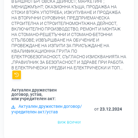
ВЪНШНОТЪРГОВСКА ДЕЙНОСТ; МАРКЕТИНГ;
МЕНИДЖМЪНТ; ОКАЗИОННА КЪЩА; ПРОДАЖБА НА
СТОКИ ВТОРА УПОТРЕБА; ИЗКУПУВАНЕ И ПРОДАЖБА
НА ВТОРИЧНИ СУРОВИНИ; ПРЕДПРИЕМАЧЕСКА
СТРОИТЕЛНА И СТРОИТЕЛНОМОНТАЖНА ДЕЙНОСТ,
ВКЛЮЧИТЕЛНО ПРОИЗВОДСТВО, РЕМОНТ И МОНТАЖ
НА СТОМАНО-РЕШЕТЪЧНИ И СТОМАНО-БЕТОННИ
СТЪЛБОВЕ; ИЗВЪРШВАНЕ НА ОБУЧЕНИЕ И
ПРОВЕЖДАНЕ НА ИЗПИТИ ЗА ПРИСЪЖДАНЕ НА
КВАЛИФИКАЦИОННА ГРУПА ПО
ЕЛЕКТРОБЕЗОПАСНОСТ, СЪГЛАСНО ИЗИСКВАНИЯТА НА
„ПРАВИЛНИК ЗА БЕЗОПАСНОСТ И ЗДРАВЕ ПРИ РАБОТА
В ЕЛЕКТРИЧЕСКИ УРЕДБИ НА ЕЛЕКТРИЧЕСКИ И ТОП...
Актуален дружествен
договор, устав,
или учредителен акт:
Актуален дружествен договор/
от
23.12.2024
учредителен акт/устав
виж всички