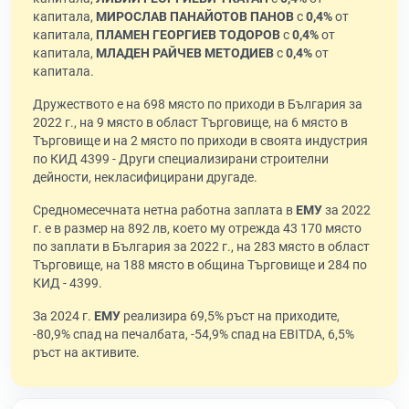
капитала,
МИРОСЛАВ ПАНАЙОТОВ ПАНОВ
с
0,4%
от
капитала,
ПЛАМЕН ГЕОРГИЕВ ТОДОРОВ
с
0,4%
от
капитала,
МЛАДЕН РАЙЧЕВ МЕТОДИЕВ
с
0,4%
от
капитала.
Дружеството е на 698 място по приходи в България за
2022 г., на 9 място в област Търговище, на 6 място в
Търговище и на 2 място по приходи в своята индустрия
по КИД 4399 - Други специализирани строителни
дейности, некласифицирани другаде.
Средномесечната нетна работна заплата в
ЕМУ
за 2022
г. е в размер на 892 лв, което му отрежда 43 170 място
по заплати в България за 2022 г., на 283 място в област
Търговище, на 188 място в община Търговище и 284 по
КИД - 4399.
За 2024 г.
ЕМУ
реализира 69,5% ръст на приходите,
-80,9% спад на печалбата, -54,9% спад на EBITDA, 6,5%
ръст на активите.