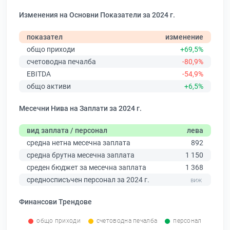
Изменения на Основни Показатели за 2024 г.
показател
изменение
общо приходи
+69,5%
счетоводна печалба
-80,9%
EBITDA
-54,9%
общо активи
+6,5%
Месечни Нива на Заплати за 2024 г.
вид заплата / персонал
лева
средна нетна месечна заплата
892
средна брутна месечна заплата
1 150
среден бюджет за месечна заплата
1 368
средносписъчен персонал за 2024 г.
Финансови Трендове
общо приходи
счетоводна печалба
персонал