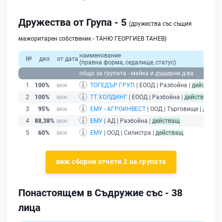
Дружества от Група - 5
(дружества със същия
мажоритарен собственик - ТАНЮ ГЕОРГИЕВ ТАНЕВ)
наименование
№
дял
от дата
(правна форма, седалище, статус)
общо за групата - майка и дъщерни д-ва
1
100%
ТОГЕДЪР ГРУП
| ЕООД | Разбойна |
действащ
2
100%
ТТ ХОЛДИНГ
| ЕООД | Разбойна |
действащ
3
95%
ЕМУ - АГРОИНВЕСТ
| ООД | Търговище |
дейст
4
88,38%
ЕМУ
| АД | Разбойна |
действащ
5
60%
ЕМУ
| ООД | Силистра |
действащ
виж сборни отчети 2 на групата
Понастоящем в Съдружие със - 38
лица