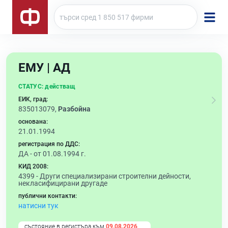
ЕМУ | АД
СТАТУС:
действащ
ЕИК, град:
835013079,
Разбойна
основана:
21.01.1994
регистрация по ДДС:
ДА - от 01.08.1994 г.
КИД 2008:
4399 -
Други специализирани строителни дейности,
некласифицирани другаде
публични контакти:
натисни тук
състояние в регистъра към
09.08.2026