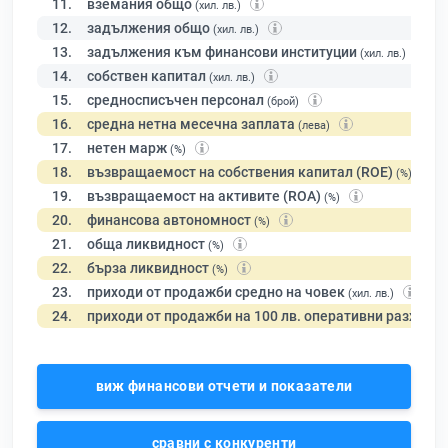
11.
вземания общо
(хил. лв.)
12.
задължения общо
(хил. лв.)
13.
задължения към финансови институции
(хил. лв.)
14.
собствен капитал
(хил. лв.)
15.
средносписъчен персонал
(брой)
16.
средна нетна месечна заплата
(лева)
17.
нетен марж
(%)
18.
възвращаемост на собствения капитал (ROE)
(%)
19.
възвращаемост на активите (ROA)
(%)
20.
финансова автономност
(%)
21.
обща ликвидност
(%)
22.
бърза ликвидност
(%)
23.
приходи от продажби средно на човек
(хил. лв.)
24.
приходи от продажби на 100 лв. оперативни разходи
виж финансови отчети и показатели
сравни с конкуренти