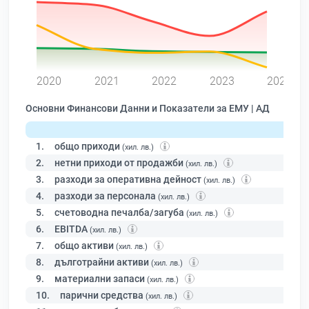
0
2020
2021
2022
2023
2024
Основни Финансови Данни и Показатели за ЕМУ | АД
1.
общо приходи
(хил. лв.)
2.
нетни приходи от продажби
(хил. лв.)
3.
разходи за оперативна дейност
(хил. лв.)
4.
разходи за персонала
(хил. лв.)
5.
счетоводна печалба/загуба
(хил. лв.)
6.
EBITDA
(хил. лв.)
7.
общо активи
(хил. лв.)
8.
дълготрайни активи
(хил. лв.)
9.
материални запаси
(хил. лв.)
10.
парични средства
(хил. лв.)