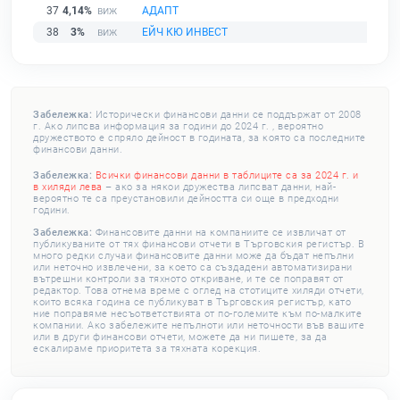
37
4,14%
АДАПТ
38
3%
ЕЙЧ КЮ ИНВЕСТ
Забележка:
Исторически финансови данни се поддържат от 2008
г. Ако липсва информация за години до 2024 г. , вероятно
дружеството е спряло дейност в годината, за която са последните
финансови данни.
Забележка:
Всички финансови данни в таблиците са за 2024 г. и
в хиляди лева
– ако за някои дружества липсват данни, най-
вероятно те са преустановили дейността си още в предходни
години.
Забележка:
Финансовите данни на компаниите се извличат от
публикуваните от тях финансови отчети в Търговския регистър. В
много редки случаи финансовите данни може да бъдат непълни
или неточно извлечени, за което са създадени автоматизирани
вътрешни контроли за тяхното откриване, и те се поправят от
редактор. Това отнема време с оглед на стотиците хиляди отчети,
които всяка година се публикуват в Търговския регистър, като
ние поправяме несъответствията от по-големите към по-малките
компании. Ако забележите непълноти или неточности във вашите
или в други финансови отчети, можете да ни пишете, за да
ескалираме приоритета за тяхната корекция.