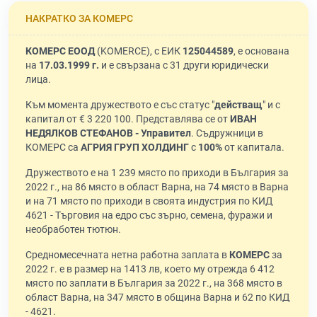
НАКРАТКО ЗА КОМЕРС
КОМЕРС ЕООД
(KOMERCE), с ЕИК
125044589
, е основана
на
17.03.1999 г.
и е свързана с 31 други юридически
лица.
Към момента дружеството е със статус "
действащ
" и с
капитал от € 3 220 100. Представлява се от
ИВАН
НЕДЯЛКОВ СТЕФАНОВ - Управител
. Съдружници в
КОМЕРС са
АГРИЯ ГРУП ХОЛДИНГ
с
100%
от капитала.
Дружеството е на 1 239 място по приходи в България за
2022 г., на 86 място в област Варна, на 74 място в Варна
и на 71 място по приходи в своята индустрия по КИД
4621 - Търговия на едро със зърно, семена, фуражи и
необработен тютюн.
Средномесечната нетна работна заплата в
КОМЕРС
за
2022 г. е в размер на 1413 лв, което му отрежда 6 412
място по заплати в България за 2022 г., на 368 място в
област Варна, на 347 място в община Варна и 62 по КИД
- 4621.