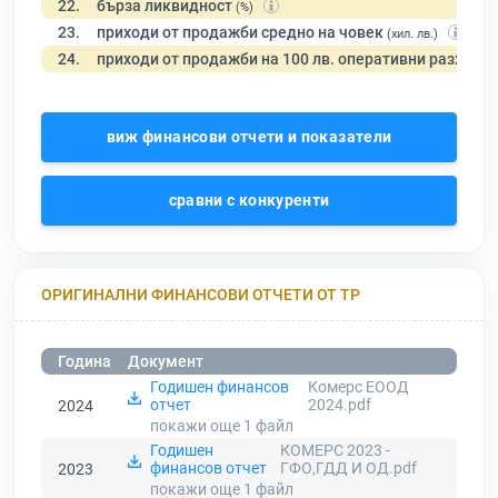
22.
бърза ликвидност
(%)
23.
приходи от продажби средно на човек
(хил. лв.)
24.
приходи от продажби на 100 лв. оперативни разходи
виж финансови отчети и показатели
сравни с конкуренти
ОРИГИНАЛНИ ФИНАНСОВИ ОТЧЕТИ ОТ ТР
Година
Документ
Годишен финансов
Комерс ЕООД
отчет
2024.pdf
2024
покажи още 1
файл
Годишен
КОМЕРС 2023 -
финансов отчет
ГФО,ГДД И ОД.pdf
2023
покажи още 1
файл