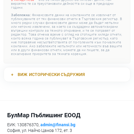
вероятно те са преустановили дейността си още в предходни
години.
Забележка:
Финансовите данни на компаниите се извличат от
публикуваните от тях финансови отчети в Търговския регистър. В
много редки случаи финансовите данни може да бъдат непълни
или неточно извлечени, за което са създадени автоматизирани
вътрешни контроли за тяхното откриване, и те се поправят от
редактор. Това отнема време с оглед на стотиците хиляди отчети,
които всяка година се публикуват в Търговския регистър, като
ние поправяме несъответствията от по-големите към по-малките
компании. Ако забележите непълноти или неточности във вашите
или в други финансови отчети, можете да ни пишете, за да
ескалираме приоритета за тяхната корекция.
ВИЖ
ИСТОРИЧЕСКИ СЪДРУЖИЯ
БулМар Пъблишинг ЕООД
ЕИК: 130876370,
admin@finansi.bg
София, ул. Найчо Цанов 172, ет. 3