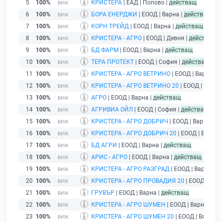
5
100%
КРИСТЕРА
| ЕАД | Попово |
действащ
6
100%
БОРА ЕНЕРДЖИ
| ЕООД | Варна |
действащ
7
100%
КОРН ТРЕЙД
| ЕООД | Варна |
действащ
8
100%
КРИСТЕРА - АГРО
| ЕООД | Девня |
действащ
9
100%
БД ФАРМ
| ЕООД | Варна |
действащ
10
100%
ТЕРА ПРОТЕКТ
| ЕООД | София |
действащ
11
100%
КРИСТЕРА - АГРО ВЕТРИНО
| ЕООД | Варна |
д
12
100%
КРИСТЕРА - АГРО ВЕТРИНО 20
| ЕООД | Варна
13
100%
АГРО
| ЕООД | Варна |
действащ
14
100%
АГРИВИА ОЙЛ
| ЕООД | София |
действащ
15
100%
КРИСТЕРА - АГРО ДОБРИЧ
| ЕООД | Варна |
де
16
100%
КРИСТЕРА - АГРО ДОБРИЧ 20
| ЕООД | Варна 
17
100%
БД АГРИ
| ЕООД | Варна |
действащ
18
100%
АРИС - АГРО
| ЕООД | Варна |
действащ
19
100%
КРИСТЕРА - АГРО РАЗГРАД
| ЕООД | Варна |
д
20
100%
КРИСТЕРА - АГРО ПРОВАДИЯ 20
| ЕООД | Вар
21
100%
ГРУВЪР
| ЕООД | Варна |
действащ
22
100%
КРИСТЕРА - АГРО ШУМЕН
| ЕООД | Варна |
де
23
100%
КРИСТЕРА - АГРО ШУМЕН 20
| ЕООД | Варна |