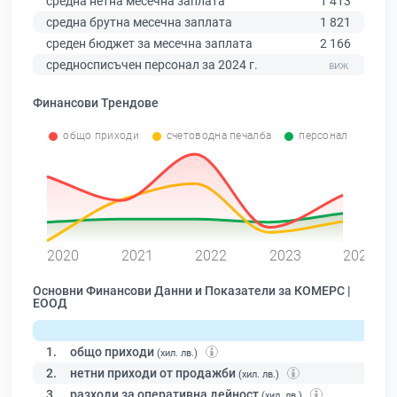
средна нетна месечна заплата
1 413
средна брутна месечна заплата
1 821
среден бюджет за месечна заплата
2 166
средносписъчен персонал за 2024 г.
Финансови Трендове
общо приходи
счетоводна печалба
персонал
0
2020
2021
2022
2023
2024
Основни Финансови Данни и Показатели за КОМЕРС |
ЕООД
1.
общо приходи
(хил. лв.)
2.
нетни приходи от продажби
(хил. лв.)
3.
разходи за оперативна дейност
(хил. лв.)