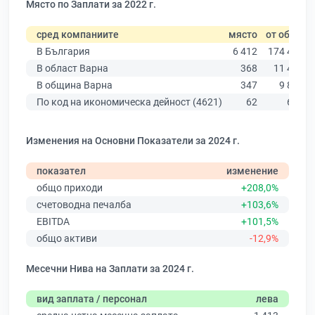
Място по Заплати за 2022 г.
сред компаниите
място
от общо
В България
6 412
174 403
В област Варна
368
11 437
В община Варна
347
9 876
По код на икономическа дейност (4621)
62
606
Изменения на Основни Показатели за 2024 г.
показател
изменение
общо приходи
+208,0%
счетоводна печалба
+103,6%
EBITDA
+101,5%
общо активи
-12,9%
Месечни Нива на Заплати за 2024 г.
вид заплата / персонал
лева