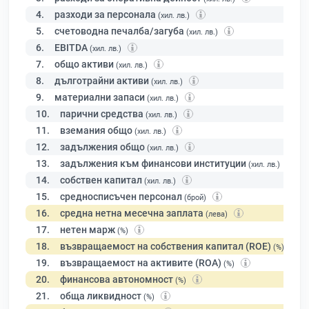
4.
разходи за персонала
(хил. лв.)
5.
счетоводна печалба/загуба
(хил. лв.)
6.
EBITDA
(хил. лв.)
7.
общо активи
(хил. лв.)
8.
дълготрайни активи
(хил. лв.)
9.
материални запаси
(хил. лв.)
10.
парични средства
(хил. лв.)
11.
вземания общо
(хил. лв.)
12.
задължения общо
(хил. лв.)
13.
задължения към финансови институции
(хил. лв.)
14.
собствен капитал
(хил. лв.)
15.
средносписъчен персонал
(брой)
16.
средна нетна месечна заплата
(лева)
17.
нетен марж
(%)
18.
възвращаемост на собствения капитал (ROE)
(%)
19.
възвращаемост на активите (ROA)
(%)
20.
финансова автономност
(%)
21.
обща ликвидност
(%)