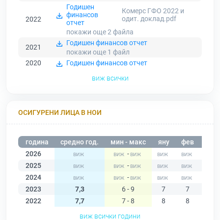
Годишен
Комерс ГФО 2022 и
финансов
одит. доклад.pdf
2022
отчет
покажи още 2
файла
Годишен финансов отчет
2021
покажи още 1
файл
2020
Годишен финансов отчет
виж всички
ОСИГУРЕНИ ЛИЦА В НОИ
година
средно год.
мин - макс
яну
фев
мар
2026
-
2025
-
2024
-
2023
7,3
6 - 9
7
7
7
2022
7,7
7 - 8
8
8
8
виж всички години