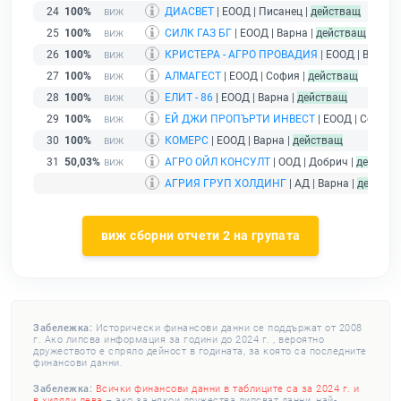
24
100%
ДИАСВЕТ
| ЕООД | Писанец |
действащ
25
100%
СИЛК ГАЗ БГ
| ЕООД | Варна |
действащ
26
100%
КРИСТЕРА - АГРО ПРОВАДИЯ
| ЕООД | Варна 
27
100%
АЛМАГЕСТ
| ЕООД | София |
действащ
28
100%
ЕЛИТ - 86
| ЕООД | Варна |
действащ
29
100%
ЕЙ ДЖИ ПРОПЪРТИ ИНВЕСТ
| ЕООД | София 
30
100%
КОМЕРС
| ЕООД | Варна |
действащ
31
50,03%
АГРО ОЙЛ КОНСУЛТ
| ООД | Добрич |
действа
АГРИЯ ГРУП ХОЛДИНГ
| АД | Варна |
действа
виж сборни отчети 2 на групата
Забележка:
Исторически финансови данни се поддържат от 2008
г. Ако липсва информация за години до 2024 г. , вероятно
дружеството е спряло дейност в годината, за която са последните
финансови данни.
Забележка:
Всички финансови данни в таблиците са за 2024 г. и
в хиляди лева
– ако за някои дружества липсват данни, най-