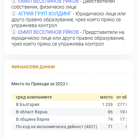
ЕМИЛ ВЕСЕЛИНОВ РЙКОВ
- Действителен
собственик, физическо лице
АГРИЯ ГРУП ХОЛДИНГ
- Юридическо лице или
друго правно образувание, чрез което пряко се
упражнява контрол
ЕМИЛ ВЕСЕЛИНОВ РЙКОВ
- Представители на
юридическо лице или друго правно образувание,
чрез което пряко се упражнява контрол
ФИНАНСОВИ ДАННИ
Място по Приходи за 2022 г.
сред компаниите
място
от общо
В България
1 239
277 019
В област Варна
86
19 882
В община Варна
74
17 349
По код на икономическа дейност (4621)
71
857