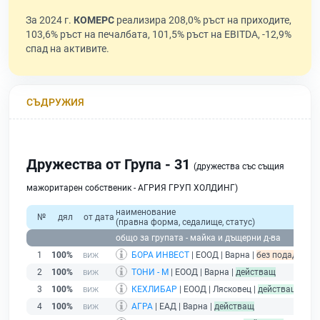
За 2024 г.
КОМЕРС
реализира 208,0% ръст на приходите,
103,6% ръст на печалбата, 101,5% ръст на EBITDA, -12,9%
спад на активите.
СЪДРУЖИЯ
Дружества от Група - 31
(дружества със същия
мажоритарен собственик - АГРИЯ ГРУП ХОЛДИНГ)
наименование
№
дял
от дата
(правна форма, седалище, статус)
общо за групата - майка и дъщерни д-ва
1
100%
БОРА ИНВЕСТ
| ЕООД | Варна |
без подаден фи
2
100%
ТОНИ - М
| ЕООД | Варна |
действащ
3
100%
КЕХЛИБАР
| ЕООД | Лясковец |
действащ
4
100%
АГРА
| ЕАД | Варна |
действащ