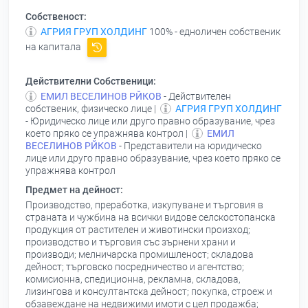
Собственост:
АГРИЯ ГРУП ХОЛДИНГ
100% - едноличен собственик
на капитала
Действителни Собственици:
ЕМИЛ ВЕСЕЛИНОВ РЙКОВ
- Действителен
собственик, физическо лице |
АГРИЯ ГРУП ХОЛДИНГ
- Юридическо лице или друго правно образувание, чрез
което пряко се упражнява контрол |
ЕМИЛ
ВЕСЕЛИНОВ РЙКОВ
- Представители на юридическо
лице или друго правно образувание, чрез което пряко се
упражнява контрол
Предмет на дейност:
Производство, преработка, изкупуване и търговия в
страната и чужбина на всички видове селскостопанска
продукция от растителен и животински произход;
производство и търговия със зърнени храни и
производи; мелничарска промишленост; складова
дейност; търговско посредничество и агентство;
комисионна, спедиционна, рекламна, складова,
лизингова и консултантска дейност; покупка, строеж и
обзавеждане на недвижими имоти с цел продажба;