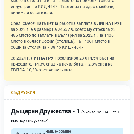
място в Столична и на 12 място по приходи в своята
индустрия по КИД 4647 - Търговия на едро с мебели,
килими и осветители.
Средномесечната нетна работна заплата в
ЛИГНА ГРУП
за 2022 г. е в размер на 2465 лв, което му отрежда 23
485 място по заплати в България за 2022 г., на 14061
място в област София (столица), на 14061 място в
община Столична и 38 по КИД - 4647.
За 2024 г.
ЛИГНА ГРУП
реализира 23 014,5% ръст на
приходите, -14,3% спад на печалбата, -12,8% спад на
EBITDA, 10,3% ръст на активите.
СЪДРУЖИЯ
Дъщерни Дружества - 1
(в които ЛИГНА ГРУП
има над 50% участие)
наименование
№
дял
от дата