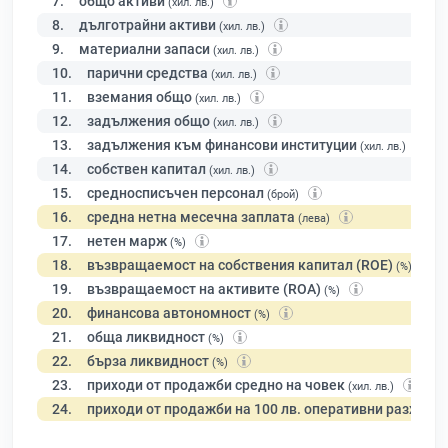
7.
общо активи
(хил. лв.)
8.
дълготрайни активи
(хил. лв.)
9.
материални запаси
(хил. лв.)
10.
парични средства
(хил. лв.)
11.
вземания общо
(хил. лв.)
12.
задължения общо
(хил. лв.)
13.
задължения към финансови институции
(хил. лв.)
14.
собствен капитал
(хил. лв.)
15.
средносписъчен персонал
(брой)
16.
средна нетна месечна заплата
(лева)
17.
нетен марж
(%)
18.
възвращаемост на собствения капитал (ROE)
(%)
19.
възвращаемост на активите (ROA)
(%)
20.
финансова автономност
(%)
21.
обща ликвидност
(%)
22.
бърза ликвидност
(%)
23.
приходи от продажби средно на човек
(хил. лв.)
24.
приходи от продажби на 100 лв. оперативни разходи