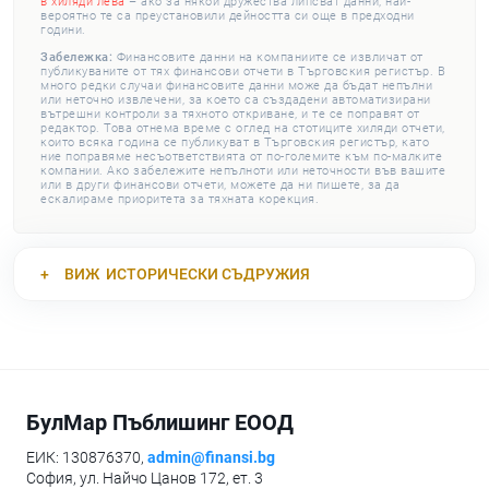
в хиляди лева
– ако за някои дружества липсват данни, най-
вероятно те са преустановили дейността си още в предходни
години.
Забележка:
Финансовите данни на компаниите се извличат от
публикуваните от тях финансови отчети в Търговския регистър. В
много редки случаи финансовите данни може да бъдат непълни
или неточно извлечени, за което са създадени автоматизирани
вътрешни контроли за тяхното откриване, и те се поправят от
редактор. Това отнема време с оглед на стотиците хиляди отчети,
които всяка година се публикуват в Търговския регистър, като
ние поправяме несъответствията от по-големите към по-малките
компании. Ако забележите непълноти или неточности във вашите
или в други финансови отчети, можете да ни пишете, за да
ескалираме приоритета за тяхната корекция.
ВИЖ
ИСТОРИЧЕСКИ СЪДРУЖИЯ
БулМар Пъблишинг ЕООД
ЕИК: 130876370,
admin@finansi.bg
София, ул. Найчо Цанов 172, ет. 3