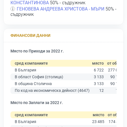
КОНСТАНТИНОВА
50% - съдружник
ГЕНОВЕВА АНДРЕЕВА ХРИСТОВА - МЪРИ
50% -
съдружник
ФИНАНСОВИ ДАННИ
Място по Приходи за 2022 г.
сред компаниите
място
от общо
В България
6 722
277 019
В област София (столица)
3 133
90 178
В община Столична
3 133
90 178
По код на икономическа дейност (4647)
12
183
Място по Заплати за 2022 г.
сред компаниите
място
от общо
В България
23 485
174 403