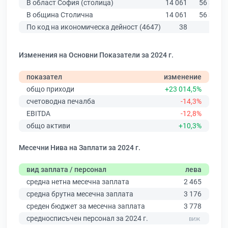
В област София (столица)
14 061
56 378
В община Столична
14 061
56 378
По код на икономическа дейност (4647)
38
139
Изменения на Основни Показатели за 2024 г.
показател
изменение
общо приходи
+23 014,5%
счетоводна печалба
-14,3%
EBITDA
-12,8%
общо активи
+10,3%
Месечни Нива на Заплати за 2024 г.
вид заплата / персонал
лева
средна нетна месечна заплата
2 465
средна брутна месечна заплата
3 176
среден бюджет за месечна заплата
3 778
средносписъчен персонал за 2024 г.