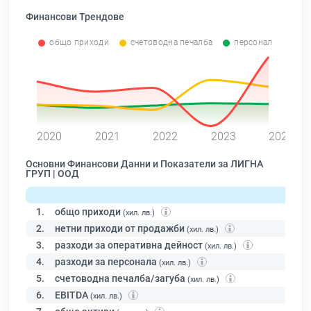
Финансови Трендове
общо приходи
счетоводна печалба
персонал
0
2020
2021
2022
2023
2024
Основни Финансови Данни и Показатели за ЛИГНА
ГРУП | ООД
1.
общо приходи
(хил. лв.)
2.
нетни приходи от продажби
(хил. лв.)
3.
разходи за оперативна дейност
(хил. лв.)
4.
разходи за персонала
(хил. лв.)
5.
счетоводна печалба/загуба
(хил. лв.)
6.
EBITDA
(хил. лв.)