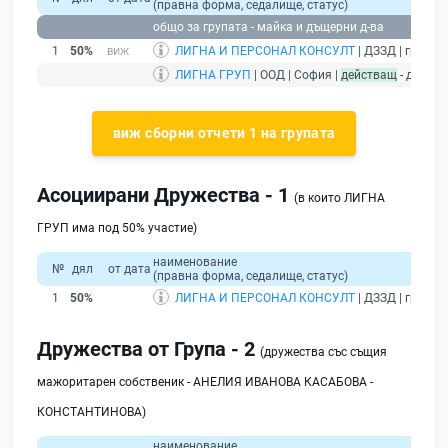
(правна форма, седалище, статус)
общо за групата - майка и дъщерни д-ва
1
50%
ЛИГНА И ПЕРСОНАЛ КОНСУЛТ
| ДЗЗД | гр. Соф
ЛИГНА ГРУП
| ООД | София |
действащ
- друже
виж сборни отчети 1 на групата
Асоциирани Дружества - 1
(в които ЛИГНА
ГРУП има под 50% участие)
наименование
№
дял
от дата
(правна форма, седалище, статус)
1
50%
ЛИГНА И ПЕРСОНАЛ КОНСУЛТ
| ДЗЗД | гр. Соф
Дружества от Група - 2
(дружества със същия
мажоритарен собственик - АНЕЛИЯ ИВАНОВА КАСАБОВА -
КОНСТАНТИНОВА)
наименование