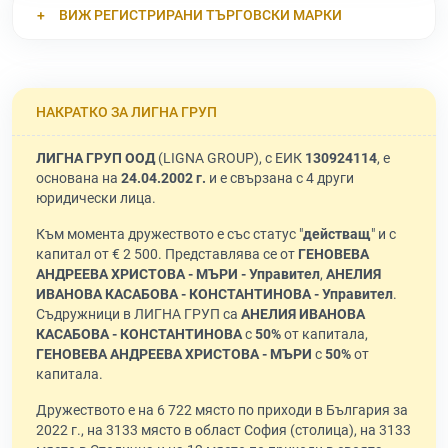
ВИЖ РЕГИСТРИРАНИ ТЪРГОВСКИ МАРКИ
НАКРАТКО ЗА ЛИГНА ГРУП
ЛИГНА ГРУП ООД
(LIGNA GROUP), с ЕИК
130924114
, е
основана на
24.04.2002 г.
и е свързана с 4 други
юридически лица.
Към момента дружеството е със статус "
действащ
" и с
капитал от € 2 500. Представлява се от
ГЕНОВЕВА
АНДРЕЕВА ХРИСТОВА - МЪРИ - Управител
,
АНЕЛИЯ
ИВАНОВА КАСАБОВА - КОНСТАНТИНОВА - Управител
.
Съдружници в ЛИГНА ГРУП са
АНЕЛИЯ ИВАНОВА
КАСАБОВА - КОНСТАНТИНОВА
с
50%
от капитала,
ГЕНОВЕВА АНДРЕЕВА ХРИСТОВА - МЪРИ
с
50%
от
капитала.
Дружеството е на 6 722 място по приходи в България за
2022 г., на 3133 място в област София (столица), на 3133