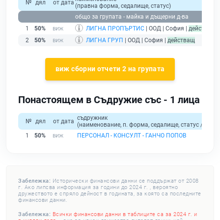
№
дял
от дата
(правна форма, седалище, статус)
пр
общо за групата - майка и дъщерни д-ва
1
50%
ЛИГНА ПРОПЪРТИС
| ООД | София |
действащ
2
50%
ЛИГНА ГРУП
| ООД | София |
действащ
виж сборни отчети 2 на групата
Понастоящем в Съдружие със - 1 лица
съдружник
№
дял
от дата
(наименование, п. форма, седалище, статус / физи
1
50%
ПЕРСОНАЛ - КОНСУЛТ - ГАНЧО ПОПОВ
Забележка:
Исторически финансови данни се поддържат от 2008
г. Ако липсва информация за години до 2024 г. , вероятно
дружеството е спряло дейност в годината, за която са последните
финансови данни.
Забележка:
Всички финансови данни в таблиците са за 2024 г. и