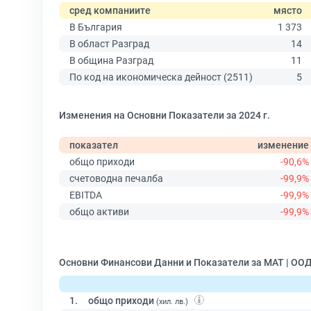
сред компаниите
място
В България
1 373
В област Разград
14
В община Разград
11
По код на икономическа дейност (2511)
5
Изменения на Основни Показатели за 2024 г.
показател
изменение
общо приходи
-90,6%
счетоводна печалба
-99,9%
EBITDA
-99,9%
общо активи
-99,9%
Основни Финансови Данни и Показатели за МАТ | ОО
1.
общо приходи
(хил. лв.)