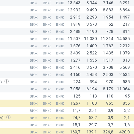
.)
(%)