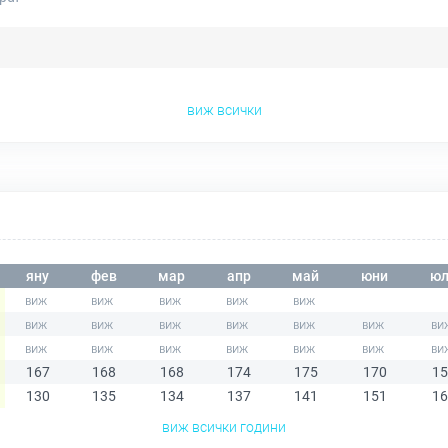
виж всички
яну
фев
мар
апр
май
юни
юл
167
168
168
174
175
170
15
130
135
134
137
141
151
16
виж всички години