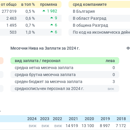
от общо
в топ %
промяна
сред компаниите
1 982
277 019
0,5 %
В България
9
2 463
0,6 %
В област Разград
6
1 495
0,7 %
В община Разград
6
503
1,0 %
По код на икономическа дейн
Месечни Нива на Заплати за 2024 г.
Ф
вид заплата / персонал
лева
средна нетна месечна заплата
0
средна брутна месечна заплата
0
среден бюджет за месечна заплата
3
0
средносписъчен персонал за 2024 г.
Д
2024
2023
2022
2021
2020
2019
2018