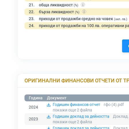
21.
обща ликвидност
(%)
22.
бърза ликвидност
(%)
23.
приходи от продажби средно на човек
(хил. лв.)
24.
приходи от продажби на 100 лв. оперативни р
ОРИГИНАЛНИ ФИНАНСОВИ ОТЧЕТИ ОТ Т
Година
Документ
Годишен финансов отчет
гфо (4).pdf
2024
покажи още 2
файла
Годишен доклад за дейността
Доклад.
2023
покажи още 2
файла
Годишен доклад за дейността
Доклад.