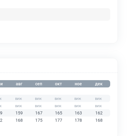
и
авг
сеп
окт
ное
дек
9
159
167
165
163
162
2
168
175
177
178
168