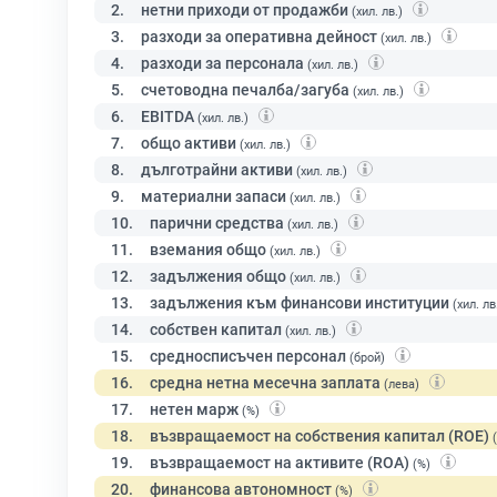
2.
нетни приходи от продажби
(хил. лв.)
3.
разходи за оперативна дейност
(хил. лв.)
4.
разходи за персонала
(хил. лв.)
5.
счетоводна печалба/загуба
(хил. лв.)
6.
EBITDA
(хил. лв.)
7.
общо активи
(хил. лв.)
8.
дълготрайни активи
(хил. лв.)
9.
материални запаси
(хил. лв.)
10.
парични средства
(хил. лв.)
11.
вземания общо
(хил. лв.)
12.
задължения общо
(хил. лв.)
13.
задължения към финансови институции
(хил. лв
14.
собствен капитал
(хил. лв.)
15.
средносписъчен персонал
(брой)
16.
средна нетна месечна заплата
(лева)
17.
нетен марж
(%)
18.
възвращаемост на собствения капитал (ROE)
19.
възвращаемост на активите (ROA)
(%)
20.
финансова автономност
(%)