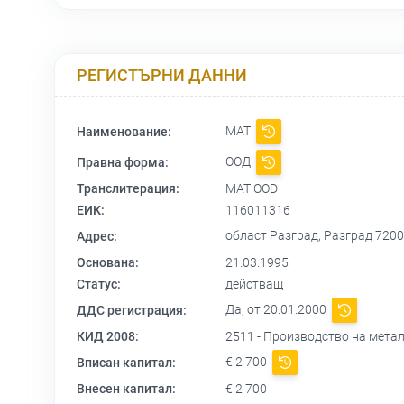
РЕГИСТЪРНИ ДАННИ
МАТ
Наименование:
ООД
Правна форма:
Транслитерация:
MAT OOD
ЕИК:
116011316
област Разград, Разград 72
Адрес:
Основана:
21.03.1995
Статус:
действащ
Да, от 20.01.2000
ДДС регистрация:
КИД 2008:
2511 - Производство на метал
€ 2 700
Вписан капитал:
Внесен капитал:
€ 2 700