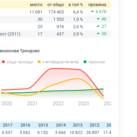
място
от общо
в топ %
промяна
6 670
11 081
174 403
6,4 %
40
30
1 553
1,9 %
27
25
976
2,6 %
30
ост (2511)
17
437
3,9 %
инансови Трендове
общо приходи
счетоводна печалба
персонал
2020
2021
2022
2023
2024
2017
2016
2015
2014
2013
2012
2011
2010