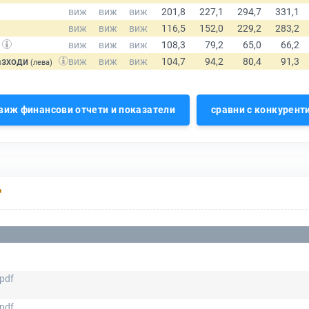
азходи
(лева)
виж финансови отчети и показатели
сравни с конкурент
Р
pdf
pdf