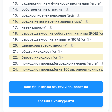
13.
задължения към финансови институции
(хил. лв.)
14.
собствен капитал
(хил. лв.)
15.
средносписъчен персонал
(брой)
16.
средна нетна месечна заплата
(лева)
17.
нетен марж
(%)
18.
възвращаемост на собствения капитал (ROE)
(%)
19.
възвращаемост на активите (ROA)
(%)
20.
финансова автономност
(%)
21.
обща ликвидност
(%)
22.
бърза ликвидност
(%)
23.
приходи от продажби средно на човек
(хил. лв.)
24.
приходи от продажби на 100 лв. оперативни разходи
виж финансови отчети и показатели
сравни с конкуренти