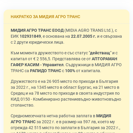
НАКРАТКО ЗА МИДИЯ АГРО ТРАНС
МИДИЯ АГРО ТРАНС ЕООД
(MIDIA AGRO TRANS Ltd.), с
ЕИК
102931849
, е основана на
22.07.2005 г.
и е свързана
с 2 други юридически лица.
Към момента дружеството е със статус "
действащ
" и с
капитал от € 2 556,5. Представлява се от
АПТОРАМАН
ГАФЕР КАСИМ - Управител
. Съдружници в МИДИЯ АГРО
ТРАНС са
РАПИДО ТРАНС
с
100%
от капитала.
Дружеството е на 26 905 място по приходи в България
за 2022 г., на 1345 място в област Бургас, на 21 място в
Средец и на 78 място по приходи в своята индустрия по
КИД 0150 - Комбинирано растениевъдно-животновъдно
стопанство.
Средномесечната нетна работна заплата в
МИДИЯ
АГРО ТРАНС
за 2022 г. е в размер на 597 лв, което му
отрежда 42 515 място по заплати в България за 2022 г.,