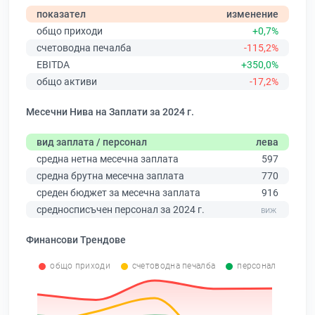
показател
изменение
общо приходи
+0,7%
счетоводна печалба
-115,2%
EBITDA
+350,0%
общо активи
-17,2%
Месечни Нива на Заплати за 2024 г.
вид заплата / персонал
лева
средна нетна месечна заплата
597
средна брутна месечна заплата
770
среден бюджет за месечна заплата
916
средносписъчен персонал за 2024 г.
Финансови Трендове
общо приходи
счетоводна печалба
персонал