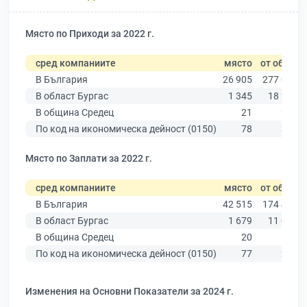
Място по Приходи за 2022 г.
сред компаниите
място
от общо
В България
26 905
277 019
В област Бургас
1 345
18 275
В община Средец
21
264
По код на икономическа дейност (0150)
78
301
Място по Заплати за 2022 г.
сред компаниите
място
от общо
В България
42 515
174 403
В област Бургас
1 679
11 009
В община Средец
20
173
По код на икономическа дейност (0150)
77
207
Изменения на Основни Показатели за 2024 г.