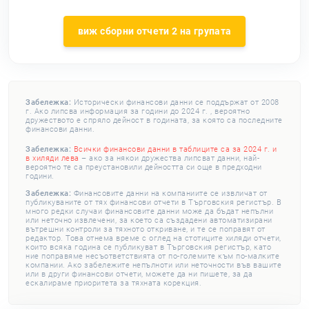
виж сборни отчети 2 на групата
Забележка:
Исторически финансови данни се поддържат от 2008
г. Ако липсва информация за години до 2024 г. , вероятно
дружеството е спряло дейност в годината, за която са последните
финансови данни.
Забележка:
Всички финансови данни в таблиците са за 2024 г. и
в хиляди лева
– ако за някои дружества липсват данни, най-
вероятно те са преустановили дейността си още в предходни
години.
Забележка:
Финансовите данни на компаниите се извличат от
публикуваните от тях финансови отчети в Търговския регистър. В
много редки случаи финансовите данни може да бъдат непълни
или неточно извлечени, за което са създадени автоматизирани
вътрешни контроли за тяхното откриване, и те се поправят от
редактор. Това отнема време с оглед на стотиците хиляди отчети,
които всяка година се публикуват в Търговския регистър, като
ние поправяме несъответствията от по-големите към по-малките
компании. Ако забележите непълноти или неточности във вашите
или в други финансови отчети, можете да ни пишете, за да
ескалираме приоритета за тяхната корекция.