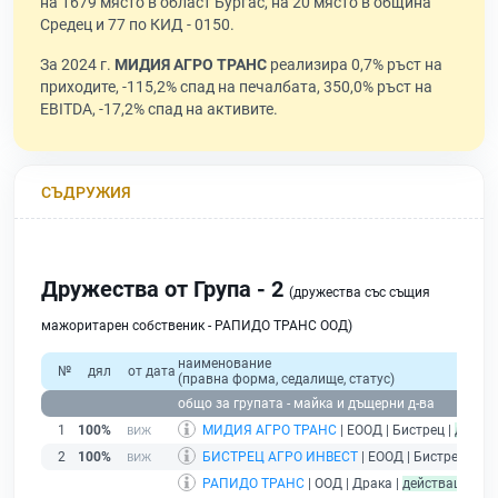
на 1679 място в област Бургас, на 20 място в община
Средец и 77 по КИД - 0150.
За 2024 г.
МИДИЯ АГРО ТРАНС
реализира 0,7% ръст на
приходите, -115,2% спад на печалбата, 350,0% ръст на
EBITDA, -17,2% спад на активите.
СЪДРУЖИЯ
Дружества от Група - 2
(дружества със същия
мажоритарен собственик - РАПИДО ТРАНС ООД)
наименование
№
дял
от дата
(правна форма, седалище, статус)
общо за групата - майка и дъщерни д-ва
1
100%
МИДИЯ АГРО ТРАНС
| ЕООД | Бистрец |
дейст
2
100%
БИСТРЕЦ АГРО ИНВЕСТ
| ЕООД | Бистрец |
де
РАПИДО ТРАНС
| ООД | Драка |
действащ
- др