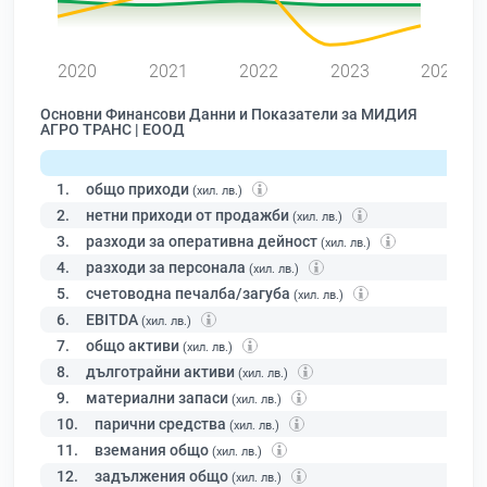
0
2020
2021
2022
2023
2024
Основни Финансови Данни и Показатели за МИДИЯ
АГРО ТРАНС | ЕООД
1.
общо приходи
(хил. лв.)
2.
нетни приходи от продажби
(хил. лв.)
3.
разходи за оперативна дейност
(хил. лв.)
4.
разходи за персонала
(хил. лв.)
5.
счетоводна печалба/загуба
(хил. лв.)
6.
EBITDA
(хил. лв.)
7.
общо активи
(хил. лв.)
8.
дълготрайни активи
(хил. лв.)
9.
материални запаси
(хил. лв.)
10.
парични средства
(хил. лв.)
11.
вземания общо
(хил. лв.)
12.
задължения общо
(хил. лв.)