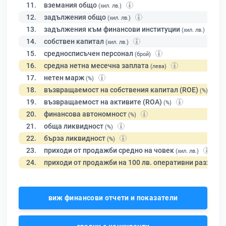
11.
вземания общо
(хил. лв.)
12.
задължения общо
(хил. лв.)
13.
задължения към финансови институции
(хил. лв.)
14.
собствен капитал
(хил. лв.)
15.
средносписъчен персонал
(брой)
16.
средна нетна месечна заплата
(лева)
17.
нетен марж
(%)
18.
възвращаемост на собствения капитал (ROE)
(%)
19.
възвращаемост на активите (ROA)
(%)
20.
финансова автономност
(%)
21.
обща ликвидност
(%)
22.
бърза ликвидност
(%)
23.
приходи от продажби средно на човек
(хил. лв.)
24.
приходи от продажби на 100 лв. оперативни разходи
виж финансови отчети и показатели