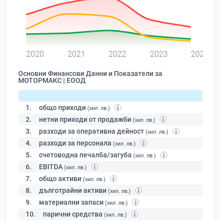
0
2020
2021
2022
2023
2024
Основни Финансови Данни и Показатели за
МОТОРМАКС | ЕООД
1.
общо приходи
(хил. лв.)
2.
нетни приходи от продажби
(хил. лв.)
3.
разходи за оперативна дейност
(хил. лв.)
4.
разходи за персонала
(хил. лв.)
5.
счетоводна печалба/загуба
(хил. лв.)
6.
EBITDA
(хил. лв.)
7.
общо активи
(хил. лв.)
8.
дълготрайни активи
(хил. лв.)
9.
материални запаси
(хил. лв.)
10.
парични средства
(хил. лв.)