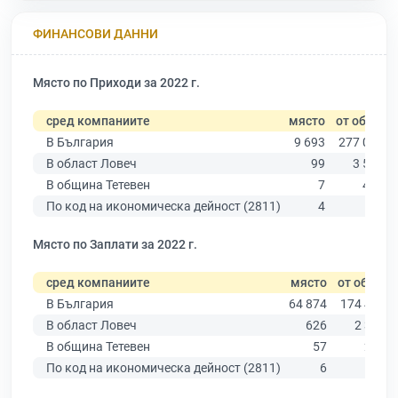
ФИНАНСОВИ ДАННИ
Място по Приходи за 2022 г.
сред компаниите
място
от общо
В България
9 693
277 019
В област Ловеч
99
3 535
В община Тетевен
7
413
По код на икономическа дейност (2811)
4
6
Място по Заплати за 2022 г.
сред компаниите
място
от общо
В България
64 874
174 403
В област Ловеч
626
2 345
В община Тетевен
57
267
По код на икономическа дейност (2811)
6
6