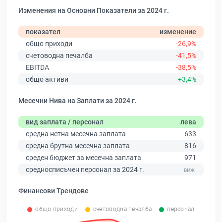
Изменения на Основни Показатели за 2024 г.
показател
изменение
общо приходи
-26,9%
счетоводна печалба
-41,5%
EBITDA
-38,5%
общо активи
+3,4%
Месечни Нива на Заплати за 2024 г.
вид заплата / персонал
лева
средна нетна месечна заплата
633
средна брутна месечна заплата
816
среден бюджет за месечна заплата
971
средносписъчен персонал за 2024 г.
Финансови Трендове
общо приходи
счетоводна печалба
персонал