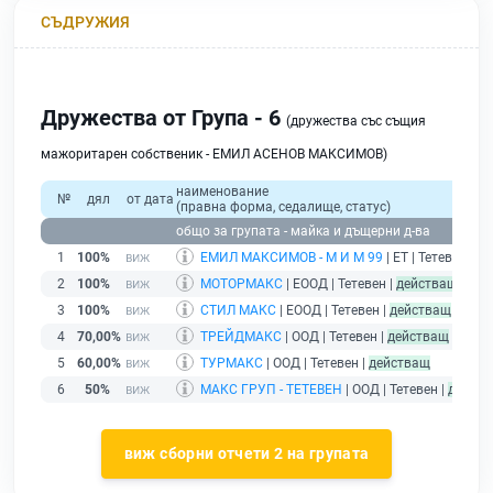
СЪДРУЖИЯ
Дружества от Група - 6
(дружества със същия
мажоритарен собственик - ЕМИЛ АСЕНОВ МАКСИМОВ)
наименование
№
дял
от дата
(правна форма, седалище, статус)
общо за групата - майка и дъщерни д-ва
1
100%
ЕМИЛ МАКСИМОВ - М И М 99
| ЕТ | Тетевен |
бе
2
100%
МОТОРМАКС
| ЕООД | Тетевен |
действащ
3
100%
СТИЛ МАКС
| ЕООД | Тетевен |
действащ
4
70,00%
ТРЕЙДМАКС
| ООД | Тетевен |
действащ
5
60,00%
ТУРМАКС
| ООД | Тетевен |
действащ
6
50%
МАКС ГРУП - ТЕТЕВЕН
| ООД | Тетевен |
дейст
виж сборни отчети 2 на групата