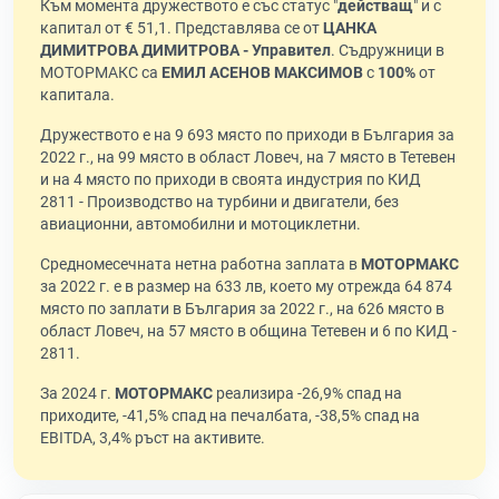
Към момента дружеството е със статус "
действащ
" и с
капитал от € 51,1. Представлява се от
ЦАНКА
ДИМИТРОВА ДИМИТРОВА - Управител
. Съдружници в
МОТОРМАКС са
ЕМИЛ АСЕНОВ МАКСИМОВ
с
100%
от
капитала.
Дружеството е на 9 693 място по приходи в България за
2022 г., на 99 място в област Ловеч, на 7 място в Тетевен
и на 4 място по приходи в своята индустрия по КИД
2811 - Производство на турбини и двигатели, без
авиационни, автомобилни и мотоциклетни.
Средномесечната нетна работна заплата в
МОТОРМАКС
за 2022 г. е в размер на 633 лв, което му отрежда 64 874
място по заплати в България за 2022 г., на 626 място в
област Ловеч, на 57 място в община Тетевен и 6 по КИД -
2811.
За 2024 г.
МОТОРМАКС
реализира -26,9% спад на
приходите, -41,5% спад на печалбата, -38,5% спад на
EBITDA, 3,4% ръст на активите.