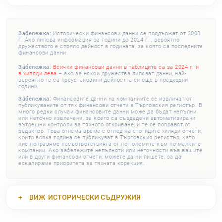
Забележка:
Исторически финансови данни се поддържат от 2008
г. Ако липсва информация за години до 2024 г. , вероятно
дружеството е спряло дейност в годината, за която са последните
финансови данни.
Забележка:
Всички финансови данни в таблиците са за 2024 г. и
в хиляди лева
– ако за някои дружества липсват данни, най-
вероятно те са преустановили дейността си още в предходни
години.
Забележка:
Финансовите данни на компаниите се извличат от
публикуваните от тях финансови отчети в Търговския регистър. В
много редки случаи финансовите данни може да бъдат непълни
или неточно извлечени, за което са създадени автоматизирани
вътрешни контроли за тяхното откриване, и те се поправят от
редактор. Това отнема време с оглед на стотиците хиляди отчети,
които всяка година се публикуват в Търговския регистър, като
ние поправяме несъответствията от по-големите към по-малките
компании. Ако забележите непълноти или неточности във вашите
или в други финансови отчети, можете да ни пишете, за да
ескалираме приоритета за тяхната корекция.
ВИЖ
ИСТОРИЧЕСКИ СЪДРУЖИЯ