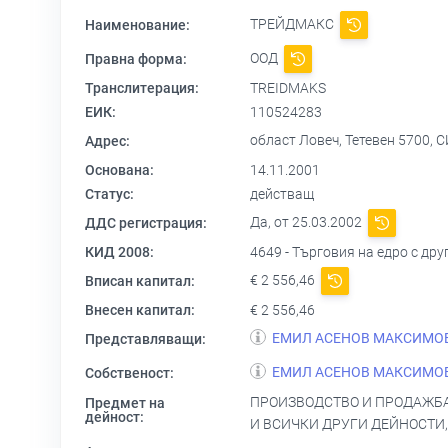
ТРЕЙДМАКС
Наименование:
ООД
Правна форма:
Транслитерация:
TREIDMAKS
ЕИК:
110524283
област Ловеч, Тетевен 5700
Адрес:
Основана:
14.11.2001
Статус:
действащ
Да, от 25.03.2002
ДДС регистрация:
КИД 2008:
4649 - Търговия на едро с др
€ 2 556,46
Вписан капитал:
Внесен капитал:
€ 2 556,46
ЕМИЛ АСЕНОВ МАКСИМО
Представляващи:
ЕМИЛ АСЕНОВ МАКСИМО
Собственост:
ПРОИЗВОДСТВО И ПРОДАЖБА
Предмет на
дейност:
И ВСИЧКИ ДРУГИ ДЕЙНОСТИ,