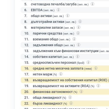
5.
счетоводна печалба/загуба
(хил. лв.)
6.
EBITDA
(хил. лв.)
7.
общо активи
(хил. лв.)
8.
дълготрайни активи
(хил. лв.)
9.
материални запаси
(хил. лв.)
10.
парични средства
(хил. лв.)
11.
вземания общо
(хил. лв.)
12.
задължения общо
(хил. лв.)
13.
задължения към финансови институции
(хил. лв
14.
собствен капитал
(хил. лв.)
15.
средносписъчен персонал
(брой)
16.
средна нетна месечна заплата
(лева)
17.
нетен марж
(%)
18.
възвращаемост на собствения капитал (ROE)
19.
възвращаемост на активите (ROA)
(%)
20.
финансова автономност
(%)
21.
обща ликвидност
(%)
22.
бърза ликвидност
(%)