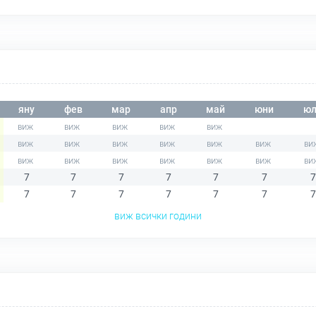
яну
фев
мар
апр
май
юни
юл
7
7
7
7
7
7
7
7
7
7
7
7
7
7
виж всички години