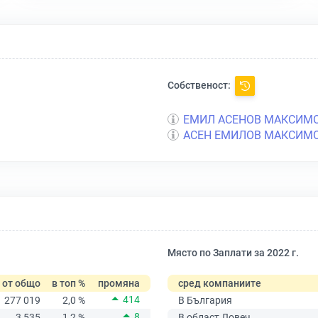
Собственост:
ЕМИЛ АСЕНОВ МАКСИМ
АСЕН ЕМИЛОВ МАКСИМ
Място по Заплати за 2022 г.
от общо
в топ %
промяна
сред компаниите
414
277 019
2,0 %
В България
8
3 535
1,2 %
В област Ловеч