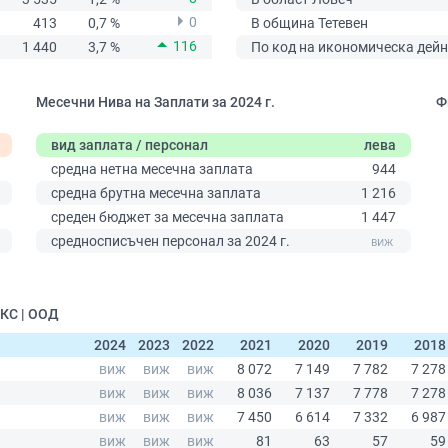
0
413
0,7 %
В община Тетевен
116
1 440
3,7 %
По код на икономическа дейн
Месечни Нива на Заплати за 2024 г.
Ф
вид заплата / персонал
лева
средна нетна месечна заплата
944
средна брутна месечна заплата
1 216
среден бюджет за месечна заплата
1 447
0
средносписъчен персонал за 2024 г.
КС | ООД
2024
2023
2022
2021
2020
2019
2018