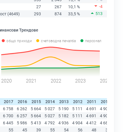
-4
27
267
10,1 %
513
ост (4649)
293
874
33,5 %
инансови Трендове
общо приходи
счетоводна печалба
персонал
2020
2021
2022
2023
2024
2017
2016
2015
2014
2013
2012
2011
2010
2009