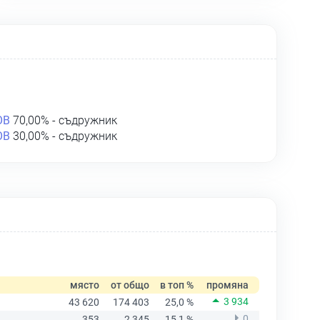
ОВ
70,00% - съдружник
ОВ
30,00% - съдружник
място
от общо
в топ %
промяна
3 934
43 620
174 403
25,0 %
0
353
2 345
15,1 %