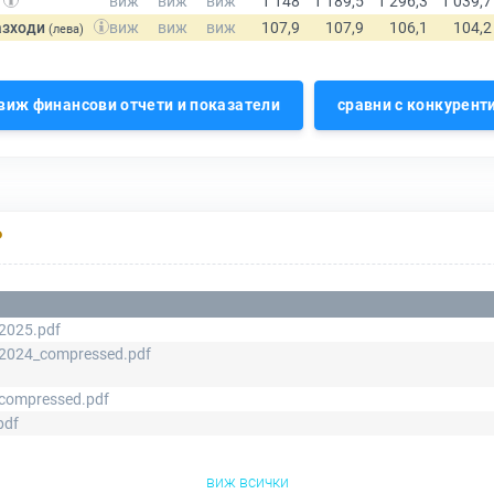
азходи
(лева)
виж финансови отчети и показатели
сравни с конкурент
Р
_2025.pdf
_2024_compressed.pdf
_compressed.pdf
pdf
виж всички