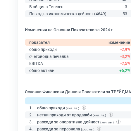
В община Тетевен
3
По код на икономическа дейност (4649)
53
Изменения на Основни Показатели за 2024 г.
показател
изменение
общо приходи
-2,9%
счетоводна печалба
-3,2%
EBITDA
-2,5%
общо активи
+6,2%
Основни Финансови Данни и Показатели за ТРЕЙДМА
1.
общо приходи
(хил. лв.)
2.
нетни приходи от продажби
(хил. лв.)
3.
разходи за оперативна дейност
(хил. лв.)
4.
разходи за персонала
(хил. лв.)