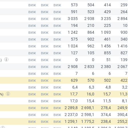
.)
(%)