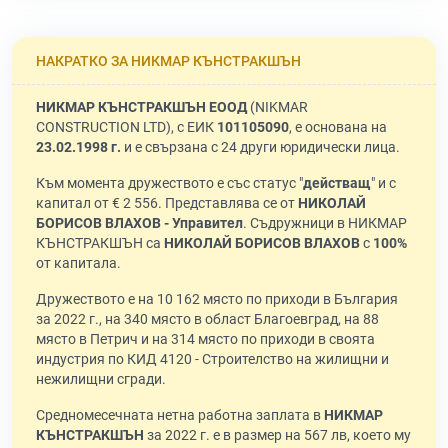
НАКРАТКО ЗА НИКМАР КЪНСТРАКШЪН
НИКМАР КЪНСТРАКШЪН ЕООД
(NIKMAR
CONSTRUCTION LTD), с ЕИК
101105090
, е основана на
23.02.1998 г.
и е свързана с 24 други юридически лица.
Към момента дружеството е със статус "
действащ
" и с
капитал от € 2 556. Представлява се от
НИКОЛАЙ
БОРИСОВ ВЛАХОВ - Управител
. Съдружници в НИКМАР
КЪНСТРАКШЪН са
НИКОЛАЙ БОРИСОВ ВЛАХОВ
с
100%
от капитала.
Дружеството е на 10 162 място по приходи в България
за 2022 г., на 340 място в област Благоевград, на 88
място в Петрич и на 314 място по приходи в своята
индустрия по КИД 4120 - Строителство на жилищни и
нежилищни сгради.
Средномесечната нетна работна заплата в
НИКМАР
КЪНСТРАКШЪН
за 2022 г. е в размер на 567 лв, което му