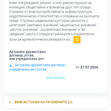
алеи. Изграждане, ремонт и/или реконструкция на
жилищни, обществени и всякакъв друг тип сгради;
Строежи от благоустройствената инфраструктура,
хидротехническо строителство и опазване на околната
среда. Строежи недвижими културни ценности с
категория ‘’световно значение’’, национално значение’’,
„местно значение”, „ансамблово значение’’ и ‘’за
сведение’’, както и сгради в границите и охранителни
зони за археологически резервати из...
Актуален дружествен
договор, устав,
или учредителен акт:
Актуален дружествен договор/
от
27.07.2026
учредителен акт/устав
виж всички
ВИЖ ИСТОРИЯ НА ПРОМЕНИТЕ (3)