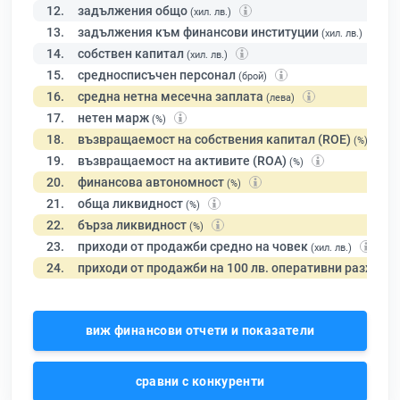
12.
задължения общо
(хил. лв.)
13.
задължения към финансови институции
(хил. лв.)
14.
собствен капитал
(хил. лв.)
15.
средносписъчен персонал
(брой)
16.
средна нетна месечна заплата
(лева)
17.
нетен марж
(%)
18.
възвращаемост на собствения капитал (ROE)
(%)
19.
възвращаемост на активите (ROA)
(%)
20.
финансова автономност
(%)
21.
обща ликвидност
(%)
22.
бърза ликвидност
(%)
23.
приходи от продажби средно на човек
(хил. лв.)
24.
приходи от продажби на 100 лв. оперативни разходи
виж финансови отчети и показатели
сравни с конкуренти