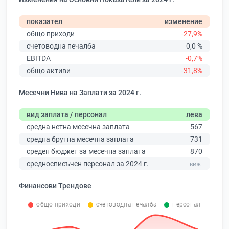
показател
изменение
общо приходи
-27,9%
счетоводна печалба
0,0 %
EBITDA
-0,7%
общо активи
-31,8%
Месечни Нива на Заплати за 2024 г.
вид заплата / персонал
лева
средна нетна месечна заплата
567
средна брутна месечна заплата
731
среден бюджет за месечна заплата
870
средносписъчен персонал за 2024 г.
Финансови Трендове
общо приходи
счетоводна печалба
персонал