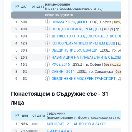
наименование
№
дял
от дата
(правна форма, седалище, статус)
общо за групата
1
50%
НИКМАР ПРОДЖЕКТ
| ООД | София |
без дейнос
2
49%
ПРОДЖЕКТ КИНДЕРГАРДЪН
| ДЗЗД | гр. София
3
49%
ДРУЖЕСТВО ПО ЗЗД СВ.РОЖДЕСТВО БОГОРО
4
42%
КОНСОРЦИУМ ПИЕСПИ - ЕНЕМ ДЗЗД
| ДЗЗД | 
5
30%
ОБЕДИНЕНИЕ БУЛЕВАРДИ
| ДЗЗД | гр. Благоев
6
25%
НАВИГАЦИЯ НА ПЛАВАТЕЛНИТЕ СЪДОВЕ ДЗЗ
7
15%
РУСЕ 2016
| ДЗЗД | гр. София |
без подаден фин
8
5%
САВИН - 2014
| ДЗЗД | гр. Сандански |
без подад
9
5%
ОБЕДИНЕНИЕ МОДЕРЕН ТРАНСПОРТ
| ДЗЗД | 
Понастоящем в Съдружие със - 31
лица
съдружник
№
дял
от дата
(наименование, п. форма, седалище, статус / физи
1
95%
МОНОЛИТ - 21 - АНДОНОВ И ЗАХОВ
2
79,50%
ПИ ЕЙЧ АЙ АД