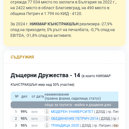
отрежда 77 034 място по заплати в България за 2022 г.,
на 2422 място в област Благоевград, на 490 място в
община Петрич и 1 799 по КИД - 4120.
За 2024 г.
НИКМАР КЪНСТРАКШЪН
реализира -27,9%
спад на приходите, 0% ръст на печалбата, -0,7% спад на
EBITDA, -31,8% спад на активите.
СЪДРУЖИЯ
Дъщерни Дружества - 14
(в които НИКМАР
КЪНСТРАКШЪН има над 50% участие)
наименование
№
дял
от дата
(правна форма, седалище, статус)
общо за групата - майка и дъщерни д-ва
1
99%
МОДЕРЕН УНИВЕРСИТЕТ
| ДЗЗД | гр. Петрич |
2
95%
ОБЕДИНЕНИЕ ПЕТРИЧ 2014
| ДЗЗД | гр. Петри
3
95%
ТРИАДИЦА 2020
| ДЗЗД | гр. Петрич |
без пода