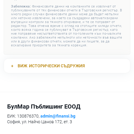
Забележка:
Финансовите данни на компаниите се извличат от
публикуваните от тях финансови отчети в Търговския регистър. В
много редки случаи финансовите данни може да бъдат непълни
или неточно извлечени, за което са създадени автоматизирани
вътрешни контроли за тяхното откриване, и те се поправят от
редактор. Това отнема време с оглед на стотиците хиляди отчети,
които всяка година се публикуват в Търговския регистър, като
ние поправяме несъответствията от по-големите към по-малките
компании. Ако забележите непълноти или неточности във вашите
или в други финансови отчети, можете да ни пишете, за да
ескалираме приоритета за тяхната корекция.
ВИЖ
ИСТОРИЧЕСКИ СЪДРУЖИЯ
БулМар Пъблишинг ЕООД
ЕИК: 130876370,
admin@finansi.bg
София, ул. Найчо Цанов 172, ет. 3