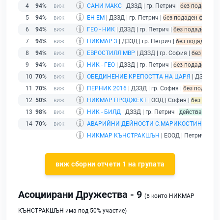
4
94%
САНИ МАКС
| ДЗЗД | гр. Петрич |
без подаден ф
5
94%
ЕН ЕМ
| ДЗЗД | гр. Петрич |
без подаден финансо
6
94%
ГЕО - НИК
| ДЗЗД | гр. Петрич |
без подаден фин
7
94%
НИКМАР 3
| ДЗЗД | гр. Петрич |
без подаден фи
8
94%
ЕВРОСТИЛЛ МВР
| ДЗЗД | гр. София |
без подад
9
94%
НИК - ГЕО
| ДЗЗД | гр. Петрич |
без подаден фин
10
70%
ОБЕДИНЕНИЕ КРЕПОСТТА НА ЦАРЯ
| ДЗЗД | г
11
70%
ПЕРНИК 2016
| ДЗЗД | гр. София |
без подаден 
12
50%
НИКМАР ПРОДЖЕКТ
| ООД | София |
без дейнос
13
98%
НИК - БИЛД
| ДЗЗД | гр. Петрич |
действащ
14
70%
АВАРИЙНИ ДЕЙНОСТИ С.МАРИКОСТИНОВО
| 
НИКМАР КЪНСТРАКШЪН
| ЕООД | Петрич |
дей
виж сборни отчети 1 на групата
Асоциирани Дружества - 9
(в които НИКМАР
КЪНСТРАКШЪН има под 50% участие)