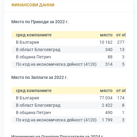
ФИНАНСОВИ ДАННИ
Място по Приходи за 2022 г.
сред компаниите
място
от общо
В България
10 162
277 019
В област Благоевград
340
13 529
В община Петрич
88
3 136
По код на икономическа дейност (4120)
314
5 291
Място по Заплати за 2022 г.
сред компаниите
място
от общо
В България
77 034
174 403
В област Благоевград
2 422
8 826
В община Петрич
490
1 963
По код на икономическа дейност (4120)
1 799
3 927
Изменения на Основни Показатели за 2024 г.