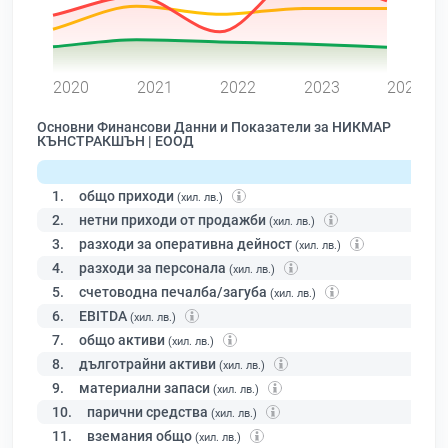
0
2020
2021
2022
2023
2024
Основни Финансови Данни и Показатели за НИКМАР
КЪНСТРАКШЪН | ЕООД
1.
общо приходи
(хил. лв.)
2.
нетни приходи от продажби
(хил. лв.)
3.
разходи за оперативна дейност
(хил. лв.)
4.
разходи за персонала
(хил. лв.)
5.
счетоводна печалба/загуба
(хил. лв.)
6.
EBITDA
(хил. лв.)
7.
общо активи
(хил. лв.)
8.
дълготрайни активи
(хил. лв.)
9.
материални запаси
(хил. лв.)
10.
парични средства
(хил. лв.)
11.
вземания общо
(хил. лв.)