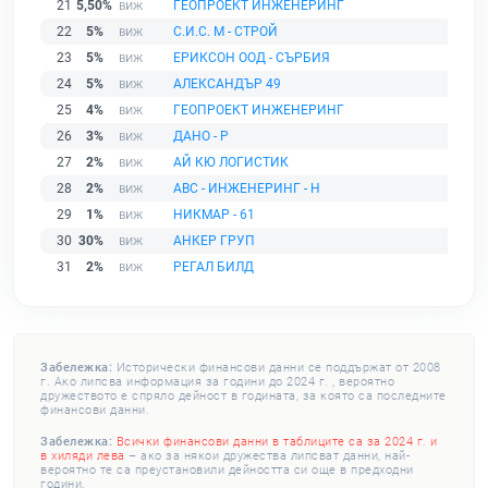
21
5,50%
ГЕОПРОЕКТ ИНЖЕНЕРИНГ
22
5%
С.И.С. М - СТРОЙ
23
5%
ЕРИКСОН ООД - СЪРБИЯ
24
5%
АЛЕКСАНДЪР 49
25
4%
ГЕОПРОЕКТ ИНЖЕНЕРИНГ
26
3%
ДАНО - Р
27
2%
АЙ КЮ ЛОГИСТИК
28
2%
АВС - ИНЖЕНЕРИНГ - Н
29
1%
НИКМАР - 61
30
30%
АНКЕР ГРУП
31
2%
РЕГАЛ БИЛД
Забележка:
Исторически финансови данни се поддържат от 2008
г. Ако липсва информация за години до 2024 г. , вероятно
дружеството е спряло дейност в годината, за която са последните
финансови данни.
Забележка:
Всички финансови данни в таблиците са за 2024 г. и
в хиляди лева
– ако за някои дружества липсват данни, най-
вероятно те са преустановили дейността си още в предходни
години.