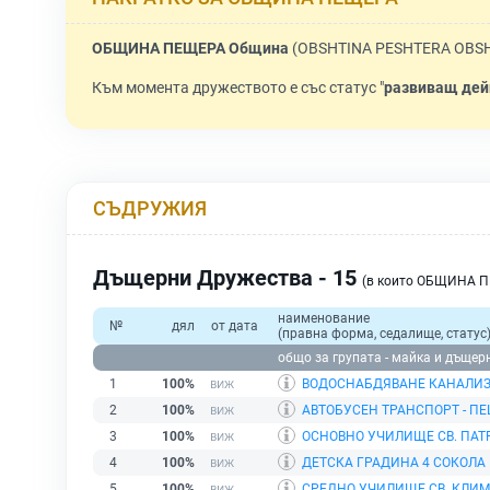
ОБЩИНА ПЕЩЕРА Община
(OBSHTINA PESHTERA OBSH
Към момента дружеството е със статус "
развиващ дей
СЪДРУЖИЯ
Дъщерни Дружества - 15
(в които ОБЩИНА П
наименование
№
дял
от дата
(правна форма, седалище, статус
общо за групата - майка и дъщер
1
100%
ВОДОСНАБДЯВАНЕ КАНАЛИЗ
2
100%
АВТОБУСЕН ТРАНСПОРТ - П
3
100%
ОСНОВНО УЧИЛИЩЕ СВ. ПА
4
100%
ДЕТСКА ГРАДИНА 4 СОКОЛА
5
100%
СРЕДНО УЧИЛИЩЕ СВ. КЛИ