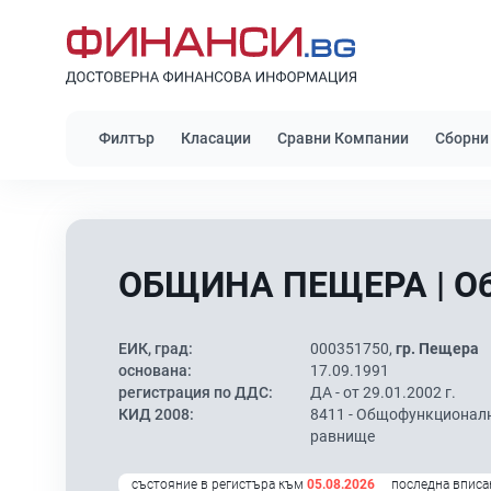
Филтър
Класации
Сравни Компании
Сборни
ОБЩИНА ПЕЩЕРА | О
ЕИК, град:
000351750,
гр. Пещера
основана:
17.09.1991
регистрация по ДДС:
ДА - от 29.01.2002 г.
КИД 2008:
8411 -
Общофункционално
равнище
състояние в регистъра към
05.08.2026
последна вписа