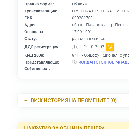
Правна форма:
Община
Транслитерация:
OBSHTINA PESHTERA OBSHTI
ЕИК:
000351750
Адрес:
област Пазарджик, гр. Пещер
Основана:
17.09.1991
Статус:
развиващ дейност
Да, от 29.01.2002
ДДС регистрация:
КИД 2008:
8411 - Общофункционално уп
Представляващи:
ЙОРДАН СТОЯНОВ МЛАД
Собственост:
ВИЖ ИСТОРИЯ НА ПРОМЕНИТЕ (0)
НАКРАТКО ЗА ОБЩИНА ПЕЩЕРА