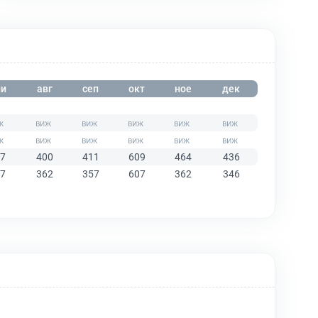
и
авг
сеп
окт
ное
дек
7
400
411
609
464
436
7
362
357
607
362
346