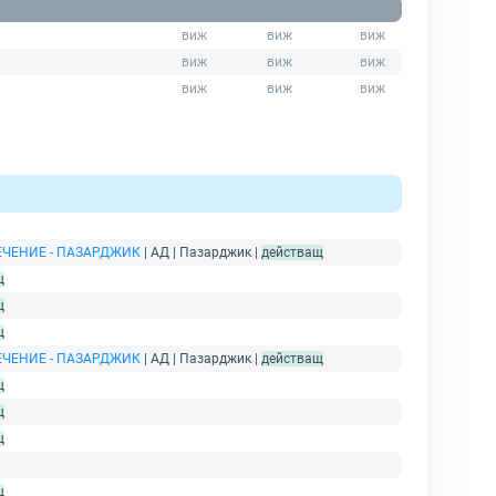
ЧЕНИЕ - ПАЗАРДЖИК
| АД | Пазарджик |
действащ
щ
щ
щ
ЧЕНИЕ - ПАЗАРДЖИК
| АД | Пазарджик |
действащ
щ
щ
щ
щ