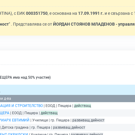
TINA), с ЕИК
000351750
, е основана на
17.09.1991 г.
и е свързана с
ност
" . Представлява се от
ЙОРДАН СТОЯНОВ МЛАДЕНОВ - управл
ЕЩЕРА има над 50% участие)
)
ни д-ва
АЦИЯ И СТРОИТЕЛСТВО
| ЕООД | Пещера |
действащ
ЕЩЕРА
| ЕООД | Пещера |
действащ
ТРИАРХ ЕВТИМИЙ
| Училище | гр. Пещера |
развиващ дейност
| Детска градина | гр. Пещера |
развиващ дейност
МЕНТ ОХРИДСКИ
| Училище | гр. Пещера |
развиващ дейност