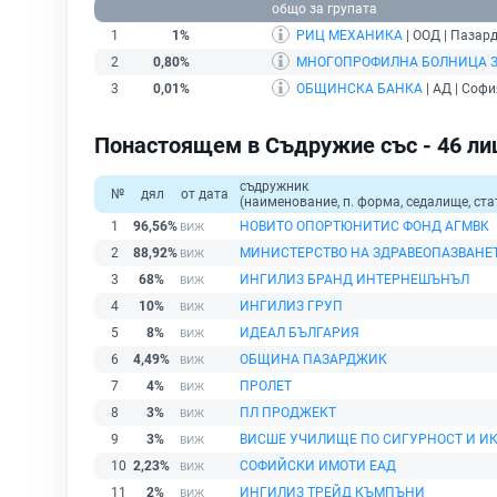
общо за групата
1
1%
РИЦ МЕХАНИКА
| ООД | Пазар
2
0,80%
МНОГОПРОФИЛНА БОЛНИЦА ЗА
3
0,01%
ОБЩИНСКА БАНКА
| АД | Софи
Понастоящем в Съдружие със - 46 ли
съдружник
№
дял
от дата
(наименование, п. форма, седалище, ста
1
96,56%
НОВИТО ОПОРТЮНИТИС ФОНД АГМВК
2
88,92%
МИНИСТЕРСТВО НА ЗДРАВЕОПАЗВАНЕ
3
68%
ИНГИЛИЗ БРАНД ИНТЕРНЕШЪНЪЛ
4
10%
ИНГИЛИЗ ГРУП
5
8%
ИДЕАЛ БЪЛГАРИЯ
6
4,49%
ОБЩИНА ПАЗАРДЖИК
7
4%
ПРОЛЕТ
8
3%
ПЛ ПРОДЖЕКТ
9
3%
ВИСШЕ УЧИЛИЩЕ ПО СИГУРНОСТ И И
10
2,23%
СОФИЙСКИ ИМОТИ ЕАД
11
2%
ИНГИЛИЗ ТРЕЙД КЪМПЪНИ