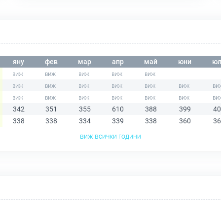
яну
фев
мар
апр
май
юни
юл
342
351
355
610
388
399
40
338
338
334
339
338
360
36
виж всички години