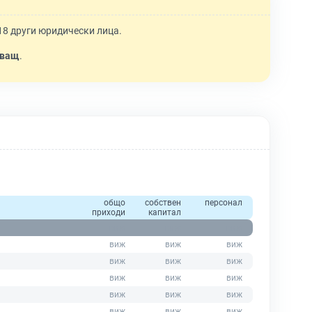
 18 други юридически лица.
яващ
.
общо
собствен
персонал
приходи
капитал