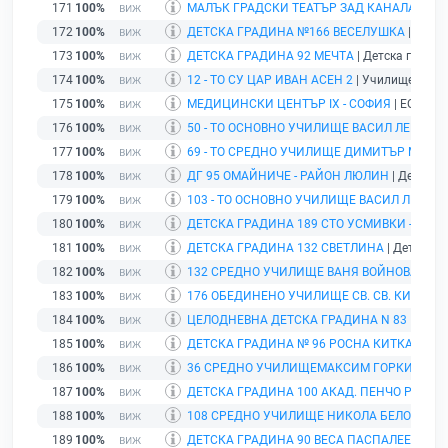
171
100%
МАЛЪК ГРАДСКИ ТЕАТЪР ЗАД КАНАЛА
| Теа
172
100%
ДЕТСКА ГРАДИНА №166 ВЕСЕЛУШКА
| Детск
173
100%
ДЕТСКА ГРАДИНА 92 МЕЧТА
| Детска градина
174
100%
12 - ТО СУ ЦАР ИВАН АСЕН 2
| Училище | гр. 
175
100%
МЕДИЦИНСКИ ЦЕНТЪР ІХ - СОФИЯ
| ЕООД | 
176
100%
50 - ТО ОСНОВНО УЧИЛИЩЕ ВАСИЛ ЛЕВСКИ
|
177
100%
69 - ТО СРЕДНО УЧИЛИЩЕ ДИМИТЪР МАРИ
178
100%
ДГ 95 ОМАЙНИЧЕ - РАЙОН ЛЮЛИН
| Детска г
179
100%
103 - ТО ОСНОВНО УЧИЛИЩЕ ВАСИЛ ЛЕВСК
180
100%
ДЕТСКА ГРАДИНА 189 СТО УСМИВКИ - РАЙ
181
100%
ДЕТСКА ГРАДИНА 132 СВЕТЛИНА
| Детска гр
182
100%
132 СРЕДНО УЧИЛИЩЕ ВАНЯ ВОЙНОВА
| Учи
183
100%
176 ОБЕДИНЕНО УЧИЛИЩЕ СВ. СВ. КИРИЛ 
184
100%
ЦЕЛОДНЕВНА ДЕТСКА ГРАДИНА N 83
| Детск
185
100%
ДЕТСКА ГРАДИНА № 96 РОСНА КИТКА
| Детс
186
100%
36 СРЕДНО УЧИЛИЩЕМАКСИМ ГОРКИ
| Учи
187
100%
ДЕТСКА ГРАДИНА 100 АКАД. ПЕНЧО РАЙКО
188
100%
108 СРЕДНО УЧИЛИЩЕ НИКОЛА БЕЛОВЕЖД
189
100%
ДЕТСКА ГРАДИНА 90 ВЕСА ПАСПАЛЕЕВА
| Д