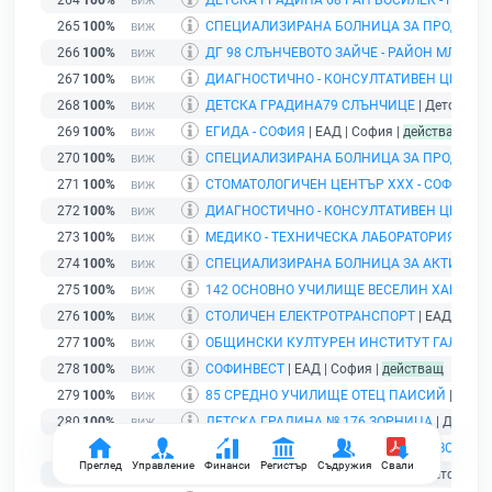
264
100%
ДЕТСКА ГРАДИНА 68 РАН БОСИЛЕК - РАЙО
265
100%
СПЕЦИАЛИЗИРАНА БОЛНИЦА ЗА ПРОДЪЛЖИ
266
100%
ДГ 98 СЛЪНЧЕВОТО ЗАЙЧЕ - РАЙОН МЛАДОС
267
100%
ДИАГНОСТИЧНО - КОНСУЛТАТИВЕН ЦЕНТЪР Х
268
100%
ДЕТСКА ГРАДИНА79 СЛЪНЧИЦЕ
| Детска гра
269
100%
ЕГИДА - СОФИЯ
| ЕАД | София |
действащ
270
100%
СПЕЦИАЛИЗИРАНА БОЛНИЦА ЗА ПРОДЪЛЖИ
271
100%
СТОМАТОЛОГИЧЕН ЦЕНТЪР ХХХ - СОФИЯ
| Е
272
100%
ДИАГНОСТИЧНО - КОНСУЛТАТИВЕН ЦЕНТЪР 
273
100%
МЕДИКО - ТЕХНИЧЕСКА ЛАБОРАТОРИЯ IХ - 
274
100%
СПЕЦИАЛИЗИРАНА БОЛНИЦА ЗА АКТИВНО Л
275
100%
142 ОСНОВНО УЧИЛИЩЕ ВЕСЕЛИН ХАНЧЕВ
|
276
100%
СТОЛИЧЕН ЕЛЕКТРОТРАНСПОРТ
| ЕАД | Соф
277
100%
ОБЩИНСКИ КУЛТУРЕН ИНСТИТУТ ГАЛЕРИЯ
278
100%
СОФИНВЕСТ
| ЕАД | София |
действащ
279
100%
85 СРЕДНО УЧИЛИЩЕ ОТЕЦ ПАИСИЙ
| Учили
280
100%
ДЕТСКА ГРАДИНА № 176 ЗОРНИЦА
| Детска 
281
100%
8 - МО СРЕДНО УЧИЛИЩЕ ВАСИЛ ЛЕВСКИ
| У
Преглед
Управление
Финанси
Регистър
Съдружия
Свали
282
100%
ДЕТСКА ГРАДИНА 192 ЛОЗИЧКА
| Детска гра