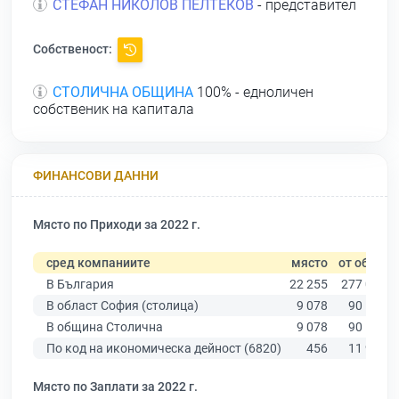
СТЕФАН НИКОЛОВ ПЕЛТЕКОВ
- представител
Собственост:
СТОЛИЧНА ОБЩИНА
100% - едноличен
собственик на капитала
ФИНАНСОВИ ДАННИ
Място по Приходи за 2022 г.
сред компаниите
място
от общо
В България
22 255
277 019
В област София (столица)
9 078
90 178
В община Столична
9 078
90 178
По код на икономическа дейност (6820)
456
11 940
Място по Заплати за 2022 г.