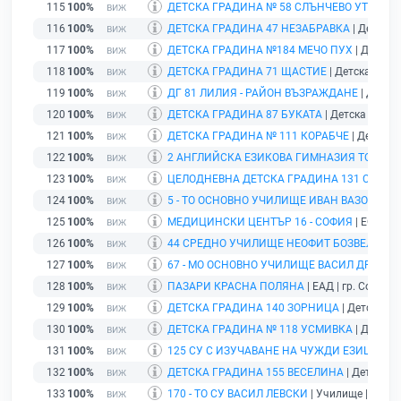
115
100%
ДЕТСКА ГРАДИНА № 58 СЛЪНЧЕВО УТРО
| Д
116
100%
ДЕТСКА ГРАДИНА 47 НЕЗАБРАВКА
| Детска 
117
100%
ДЕТСКА ГРАДИНА №184 МЕЧО ПУХ
| Детска 
118
100%
ДЕТСКА ГРАДИНА 71 ЩАСТИЕ
| Детска гради
119
100%
ДГ 81 ЛИЛИЯ - РАЙОН ВЪЗРАЖДАНЕ
| Детска
120
100%
ДЕТСКА ГРАДИНА 87 БУКАТА
| Детска градин
121
100%
ДЕТСКА ГРАДИНА № 111 КОРАБЧЕ
| Детска г
122
100%
2 АНГЛИЙСКА ЕЗИКОВА ГИМНАЗИЯ ТОМАС
123
100%
ЦЕЛОДНЕВНА ДЕТСКА ГРАДИНА 131 С.ЯНА
|
124
100%
5 - ТО ОСНОВНО УЧИЛИЩЕ ИВАН ВАЗОВ
| Учи
125
100%
МЕДИЦИНСКИ ЦЕНТЪР 16 - СОФИЯ
| ЕООД |
126
100%
44 СРЕДНО УЧИЛИЩЕ НЕОФИТ БОЗВЕЛИ
| У
127
100%
67 - МО ОСНОВНО УЧИЛИЩЕ ВАСИЛ ДРУМЕВ
128
100%
ПАЗАРИ КРАСНА ПОЛЯНА
| ЕАД | гр. София |
129
100%
ДЕТСКА ГРАДИНА 140 ЗОРНИЦА
| Детска гр
130
100%
ДЕТСКА ГРАДИНА № 118 УСМИВКА
| Детска 
131
100%
125 СУ С ИЗУЧАВАНЕ НА ЧУЖДИ ЕЗИЦИ БО
132
100%
ДЕТСКА ГРАДИНА 155 ВЕСЕЛИНА
| Детска гр
133
100%
170 - ТО СУ ВАСИЛ ЛЕВСКИ
| Училище | гр. С