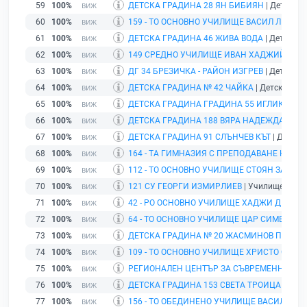
59
100%
ДЕТСКА ГРАДИНА 28 ЯН БИБИЯН
| Детска г
60
100%
159 - ТО ОСНОВНО УЧИЛИЩЕ ВАСИЛ ЛЕВСК
61
100%
ДЕТСКА ГРАДИНА 46 ЖИВА ВОДА
| Детска гр
62
100%
149 СРЕДНО УЧИЛИЩЕ ИВАН ХАДЖИЙСКИ
|
63
100%
ДГ 34 БРЕЗИЧКА - РАЙОН ИЗГРЕВ
| Детска гр
64
100%
ДЕТСКА ГРАДИНА № 42 ЧАЙКА
| Детска град
65
100%
ДЕТСКА ГРАДИНА ГРАДИНА 55 ИГЛИКА
| Де
66
100%
ДЕТСКА ГРАДИНА 188 ВЯРА НАДЕЖДА ЛЮБ
67
100%
ДЕТСКА ГРАДИНА 91 СЛЪНЧЕВ КЪТ
| Детска 
68
100%
164 - ТА ГИМНАЗИЯ С ПРЕПОДАВАНЕ НА И
69
100%
112 - ТО ОСНОВНО УЧИЛИЩЕ СТОЯН ЗАИМО
70
100%
121 СУ ГЕОРГИ ИЗМИРЛИЕВ
| Училище | гр. 
71
100%
42 - РО ОСНОВНО УЧИЛИЩЕ ХАДЖИ ДИМИТ
72
100%
64 - ТО ОСНОВНО УЧИЛИЩЕ ЦАР СИМЕОН В
73
100%
ДЕТСКА ГРАДИНА № 20 ЖАСМИНОВ ПАРК
| 
74
100%
109 - ТО ОСНОВНО УЧИЛИЩЕ ХРИСТО СМИ
75
100%
РЕГИОНАЛЕН ЦЕНТЪР ЗА СЪВРЕМЕННИ ИЗ
76
100%
ДЕТСКА ГРАДИНА 153 СВЕТА ТРОИЦА
| Детс
77
100%
156 - ТО ОБЕДИНЕНО УЧИЛИЩЕ ВАСИЛ ЛЕВ