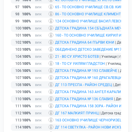
96
100%
43. ОСНОВНО УЧИЛИЩЕ ХРИСТО СМИРНЕН
97
100%
65 - ТО ОСНОВНО УЧИЛИЩЕ СВ.СВ. КИРИЛ 
98
100%
86 - ТО ОСНОВНО УЧИЛИЩЕ КЛИМЕНТ ОХР
99
100%
124 ОСНОВНО УЧИЛИЩЕ ВАСИЛ ЛЕВСКИ
| У
100
100%
ДЕТСКА ГРАДИНА 154 СБЪДНАТА МЕЧТА
| Д
101
100%
160 - ТО ОСНОВНО УЧИЛИЩЕ КИРИЛ И МЕТ
102
100%
ДЕТСКА ГРАДИНА 64 ПЪРВИ ЮНИ
| Детска г
103
100%
ОБЕДИНЕНО ДЕТСКО ЗАВЕДЕНИЕ №176 - З
104
100%
21 - ВО СУ ХРИСТО БОТЕВ
| Училище | гр. Соф
105
100%
18 - ТО СУ УИЛЯМ ГЛАДСТОН
| Училище | гр.
106
100%
ДЕТСКА ГРАДИНА № 193 СЛАВЕЙЧЕ
| Детска
107
100%
ДЕТСКА ГРАДИНА № 160 ДРАГАЛЕВЦИ
| Дет
108
100%
ДГ 113 ПРЕСПА - РАЙОН СРЕДЕЦ
| Детска гр
109
100%
ДЕТСКА ГРАДИНА 163 АНГЕЛ КАРАЛИЙЧЕВ
|
110
100%
ДЕТСКА ГРАДИНА № 136 СЛАВИЯ
| Детска гр
111
100%
ДЕТСКА ГРАДИНА 158 ЗОРА - РАЙОН ИЛИН
112
100%
ДГ 167 МАЛКИЯТ ПРИНЦ
| Детска градина | 
113
100%
163 ОСНОВНО УЧИЛИЩЕ ЧЕРНОРИЗЕЦ ХРА
114
100%
ДГ 114 СВЕТУЛКА - РАЙОН НОВИ ИСКЪР
| Де