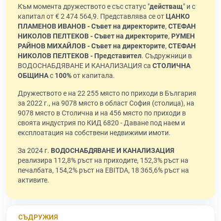
Към момента дружеството е със статус "
действащ
" и с
капитал от € 2 474 564,9. Представлява се от
ЦАНКО
ПЛАМЕНОВ ИВАНОВ - Съвет на директорите
,
СТЕФАН
НИКОЛОВ ПЕЛТЕКОВ - Съвет на директорите
,
РУМЕН
РАЙНОВ МИХАЙЛОВ - Съвет на директорите
,
СТЕФАН
НИКОЛОВ ПЕЛТЕКОВ - Представител
. Съдружници в
ВОДОСНАБДЯВАНЕ И КАНАЛИЗАЦИЯ са
СТОЛИЧНА
ОБЩИНА
с
100%
от капитала.
Дружеството е на 22 255 място по приходи в България
за 2022 г., на 9078 място в област София (столица), на
9078 място в Столична и на 456 място по приходи в
своята индустрия по КИД 6820 - Даване под наем и
експлоатация на собствени недвижими имоти.
За 2024 г.
ВОДОСНАБДЯВАНЕ И КАНАЛИЗАЦИЯ
реализира 112,8% ръст на приходите, 152,3% ръст на
печалбата, 154,2% ръст на EBITDA, 18 365,6% ръст на
активите.
СЪДРУЖИЯ