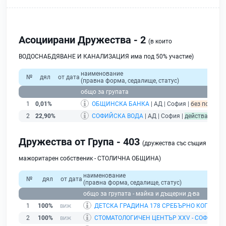
Асоциирани Дружества - 2
(в които
ВОДОСНАБДЯВАНЕ И КАНАЛИЗАЦИЯ има под 50% участие)
наименование
№
дял
от дата
(правна форма, седалище, статус)
общо за групата
1
0,01%
ОБЩИНСКА БАНКА
| АД | София |
без подаден
2
22,90%
СОФИЙСКА ВОДА
| АД | София |
действащ
Дружества от Група - 403
(дружества със същия
мажоритарен собственик - СТОЛИЧНА ОБЩИНА)
наименование
№
дял
от дата
(правна форма, седалище, статус)
общо за групата - майка и дъщерни д-ва
1
100%
ДЕТСКА ГРАДИНА 178 СРЕБЪРНО КОПИТЦЕ
2
100%
СТОМАТОЛОГИЧЕН ЦЕНТЪР ХХV - СОФИЯ
| Е