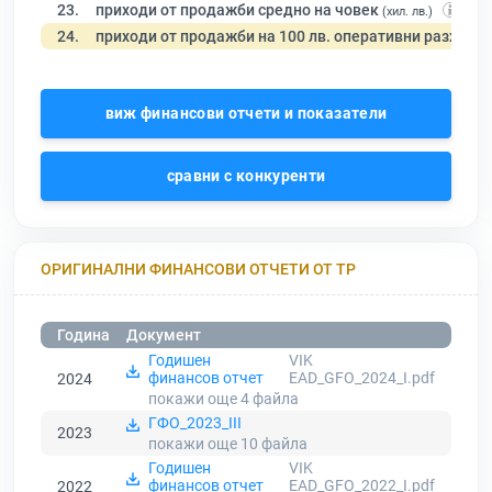
23.
приходи от продажби средно на човек
(хил. лв.)
24.
приходи от продажби на 100 лв. оперативни разходи
виж финансови отчети и показатели
сравни с конкуренти
ОРИГИНАЛНИ ФИНАНСОВИ ОТЧЕТИ ОТ ТР
Година
Документ
Годишен
VIK
финансов отчет
EAD_GFO_2024_I.pdf
2024
покажи още 4
файла
ГФО_2023_III
2023
покажи още 10
файла
Годишен
VIK
финансов отчет
EAD_GFO_2022_I.pdf
2022