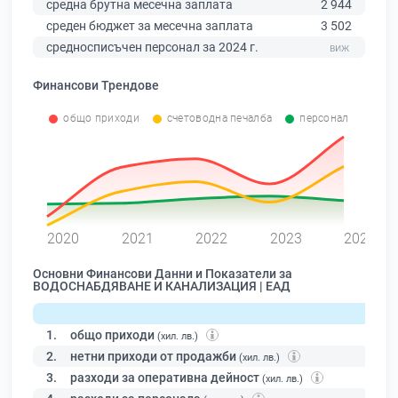
средна брутна месечна заплата
2 944
среден бюджет за месечна заплата
3 502
средносписъчен персонал за 2024 г.
Финансови Трендове
общо приходи
счетоводна печалба
персонал
0
2020
2021
2022
2023
2024
Основни Финансови Данни и Показатели за
ВОДОСНАБДЯВАНЕ И КАНАЛИЗАЦИЯ | ЕАД
1.
общо приходи
(хил. лв.)
2.
нетни приходи от продажби
(хил. лв.)
3.
разходи за оперативна дейност
(хил. лв.)