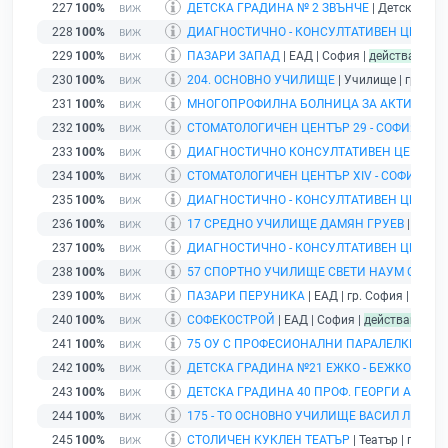
227
100%
ДЕТСКА ГРАДИНА № 2 ЗВЪНЧЕ
| Детска град
228
100%
ДИАГНОСТИЧНО - КОНСУЛТАТИВЕН ЦЕНТЪР Х
229
100%
ПАЗАРИ ЗАПАД
| ЕАД | София |
действащ
230
100%
204. ОСНОВНО УЧИЛИЩЕ
| Училище | гр. Соф
231
100%
МНОГОПРОФИЛНА БОЛНИЦА ЗА АКТИВНО Л
232
100%
СТОМАТОЛОГИЧЕН ЦЕНТЪР 29 - СОФИЯ
| ЕОО
233
100%
ДИАГНОСТИЧНО КОНСУЛТАТИВЕН ЦЕНТЪР V
234
100%
СТОМАТОЛОГИЧЕН ЦЕНТЪР ХIV - СОФИЯ
| ЕО
235
100%
ДИАГНОСТИЧНО - КОНСУЛТАТИВЕН ЦЕНТЪР Х
236
100%
17 СРЕДНО УЧИЛИЩЕ ДАМЯН ГРУЕВ
| Учили
237
100%
ДИАГНОСТИЧНО - КОНСУЛТАТИВЕН ЦЕНТЪР Х
238
100%
57 СПОРТНО УЧИЛИЩЕ СВЕТИ НАУМ ОХРИ
239
100%
ПАЗАРИ ПЕРУНИКА
| ЕАД | гр. София |
дейст
240
100%
СОФЕКОСТРОЙ
| ЕАД | София |
действащ
241
100%
75 ОУ С ПРОФЕСИОНАЛНИ ПАРАЛЕЛКИ ТОД
242
100%
ДЕТСКА ГРАДИНА №21 ЕЖКО - БЕЖКО
| Детс
243
100%
ДЕТСКА ГРАДИНА 40 ПРОФ. ГЕОРГИ АНГУШ
244
100%
175 - ТО ОСНОВНО УЧИЛИЩЕ ВАСИЛ ЛЕВСК
245
100%
СТОЛИЧЕН КУКЛЕН ТЕАТЪР
| Театър | гр. Со