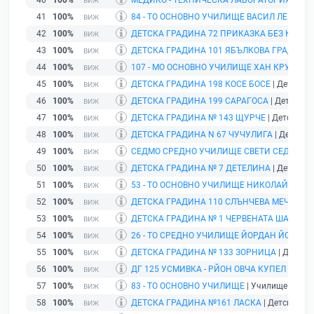
40
100%
МЕДИКО - ТЕХНИЧЕСКА ЛАБОРАТОРИЯ 18 - 
41
100%
84 - ТО ОСНОВНО УЧИЛИЩЕ ВАСИЛ ЛЕВСКИ
|
42
100%
ДЕТСКА ГРАДИНА 72 ПРИКАЗКА БЕЗ КРАЙ
|
43
100%
ДЕТСКА ГРАДИНА 101 ЯБЪЛКОВА ГРАДИНА
44
100%
107 - МО ОСНОВНО УЧИЛИЩЕ ХАН КРУМ
| Уч
45
100%
ДЕТСКА ГРАДИНА 198 КОСЕ БОСЕ
| Детска г
46
100%
ДЕТСКА ГРАДИНА 199 САРАГОСА
| Детска гр
47
100%
ДЕТСКА ГРАДИНА № 143 ЩУРЧЕ
| Детска гр
48
100%
ДЕТСКА ГРАДИНА N 67 ЧУЧУЛИГА
| Детска г
49
100%
СЕДМО СРЕДНО УЧИЛИЩЕ СВЕТИ СЕДМОЧ
50
100%
ДЕТСКА ГРАДИНА № 7 ДЕТЕЛИНА
| Детска г
51
100%
53 - ТО ОСНОВНО УЧИЛИЩЕ НИКОЛАЙ ХРЕЛ
52
100%
ДЕТСКА ГРАДИНА 110 СЛЪНЧЕВА МЕЧТА
| Д
53
100%
ДЕТСКА ГРАДИНА № 1 ЧЕРВЕНАТА ШАПЧИЦ
54
100%
26 - ТО СРЕДНО УЧИЛИЩЕ ЙОРДАН ЙОВКОВ
55
100%
ДЕТСКА ГРАДИНА № 133 ЗОРНИЦА
| Детска 
56
100%
ДГ 125 УСМИВКА - РЙОН ОВЧА КУПЕЛ
| Детс
57
100%
83 - ТО ОСНОВНО УЧИЛИЩЕ
| Училище | гр. 
58
100%
ДЕТСКА ГРАДИНА №161 ЛАСКА
| Детска град