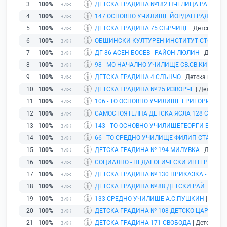
3
100%
ДЕТСКА ГРАДИНА №182 ПЧЕЛИЦА РАЙОН 
4
100%
147 ОСНОВНО УЧИЛИЩЕ ЙОРДАН РАДИЧКО
5
100%
ДЕТСКА ГРАДИНА 75 СЪРЧИЦЕ
| Детска град
6
100%
ОБЩИНСКИ КУЛТУРЕН ИНСТИТУТ СТОЛИЧ
7
100%
ДГ 86 АСЕН БОСЕВ - РАЙОН ЛЮЛИН
| Детска 
8
100%
98 - МО НАЧАЛНО УЧИЛИЩЕ СВ.СВ.КИРИЛ 
9
100%
ДЕТСКА ГРАДИНА 4 СЛЪНЧО
| Детска градин
10
100%
ДЕТСКА ГРАДИНА № 25 ИЗВОРЧЕ
| Детска гр
11
100%
106 - ТО ОСНОВНО УЧИЛИЩЕ ГРИГОРИЙ Ц
12
100%
САМОСТОЯТЕЛНА ДЕТСКА ЯСЛА 128 СЛЪНЦ
13
100%
143 - ТО ОСНОВНО УЧИЛИЩЕГЕОРГИ БЕНКО
14
100%
66 - ТО СРЕДНО УЧИЛИЩЕ ФИЛИП СТАНИС
15
100%
ДЕТСКА ГРАДИНА № 194 МИЛУВКА
| Детска 
16
100%
СОЦИАЛНО - ПЕДАГОГИЧЕСКИ ИНТЕРНАТ 
17
100%
ДЕТСКА ГРАДИНА № 130 ПРИКАЗКА - РАЙО
18
100%
ДЕТСКА ГРАДИНА № 88 ДЕТСКИ РАЙ
| Детск
19
100%
133 СРЕДНО УЧИЛИЩЕ А.С.ПУШКИН
| Учили
20
100%
ДЕТСКА ГРАДИНА № 108 ДЕТСКО ЦАРСТВО
|
21
100%
ДЕТСКА ГРАДИНА 171 СВОБОДА
| Детска гра