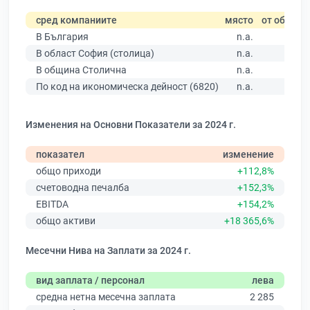
сред компаниите
място
от общо
В България
n.a.
В област София (столица)
n.a.
В община Столична
n.a.
По код на икономическа дейност (6820)
n.a.
Изменения на Основни Показатели за 2024 г.
показател
изменение
общо приходи
+112,8%
счетоводна печалба
+152,3%
EBITDA
+154,2%
общо активи
+18 365,6%
Месечни Нива на Заплати за 2024 г.
вид заплата / персонал
лева
средна нетна месечна заплата
2 285