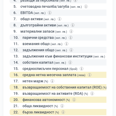
4.
разходи за персонала
(хил. лв.)
5.
счетоводна печалба/загуба
(хил. лв.)
6.
EBITDA
(хил. лв.)
7.
общо активи
(хил. лв.)
8.
дълготрайни активи
(хил. лв.)
9.
материални запаси
(хил. лв.)
10.
парични средства
(хил. лв.)
11.
вземания общо
(хил. лв.)
12.
задължения общо
(хил. лв.)
13.
задължения към финансови институции
(хил. лв.)
14.
собствен капитал
(хил. лв.)
15.
средносписъчен персонал
(брой)
16.
средна нетна месечна заплата
(лева)
17.
нетен марж
(%)
18.
възвращаемост на собствения капитал (ROE)
(%)
19.
възвращаемост на активите (ROA)
(%)
20.
финансова автономност
(%)
21.
обща ликвидност
(%)
22.
бърза ликвидност
(%)