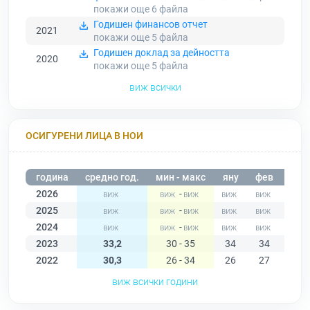
покажи още 6
файла
Годишен финансов отчет
2021
покажи още 5
файла
Годишен доклад за дейността
2020
покажи още 5
файла
виж всички
ОСИГУРЕНИ ЛИЦА В НОИ
година
средно год.
мин - макс
яну
фев
мар
2026
-
2025
-
2024
-
2023
33,2
30 - 35
34
34
34
2022
30,3
26 - 34
26
27
28
виж всички години