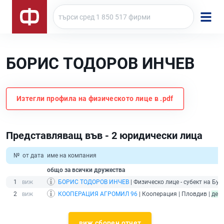
БОРИС ТОДОРОВ ИНЧЕВ
Изтегли профила на физическото лице в .pdf
Представляващ във - 2 юридически лица
№
от дата
име на компания
общо за всички дружества
1
БОРИС ТОДОРОВ ИНЧЕВ
| Физическо лице - субект на Булс
2
КООПЕРАЦИЯ АГРОМИЛ 96
| Кооперация | Пловдив |
дей
виж сборен отчет