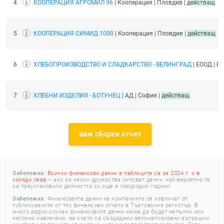
4
КООПЕРАЦИЯ АГРОМИЛ 96
| Кооперация | Пловдив |
действащ
5
КООПЕРАЦИЯ СИМИД 1000
| Кооперация | Пловдив |
действащ
6
ХЛЕБОПРОИЗВОДСТВО И СЛАДКАРСТВО - ВЕЛИНГРАД
| ЕООД | В
7
ХЛЕБНИ ИЗДЕЛИЯ - БОТУНЕЦ
| АД | София |
действащ
виж сборен отчет
Забележка:
Всички финансови данни в таблиците са за 2024 г. и в
хиляди лева
– ако за някои дружества липсват данни, най-вероятно те
са преустановили дейността си още в предходни години.
Забележка:
Финансовите данни на компаниите се извличат от
публикуваните от тях финансови отчети в Търговския регистър. В
много редки случаи финансовите данни може да бъдат непълни или
неточно извлечени, за което са създадени автоматизирани вътрешни