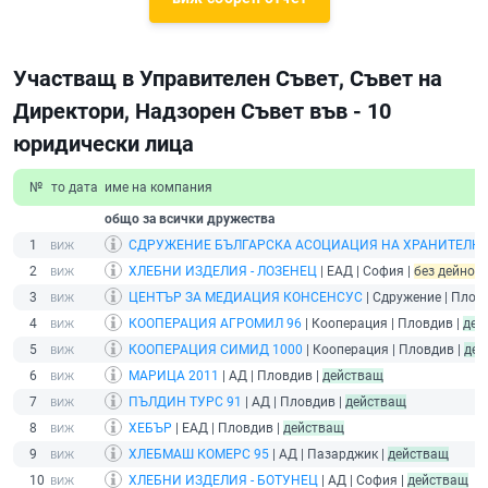
Участващ в Управителен Съвет, Съвет на
Директори, Надзорен Съвет във - 10
юридически лица
№
то дата
име на компания
общо за всички дружества
1
СДРУЖЕНИЕ БЪЛГАРСКА АСОЦИАЦИЯ НА ХРАНИТЕЛНА
2
ХЛЕБНИ ИЗДЕЛИЯ - ЛОЗЕНЕЦ
| ЕАД | София |
без дейност 
3
ЦЕНТЪР ЗА МЕДИАЦИЯ КОНСЕНСУС
| Сдружение | Плов
4
КООПЕРАЦИЯ АГРОМИЛ 96
| Кооперация | Пловдив |
дей
5
КООПЕРАЦИЯ СИМИД 1000
| Кооперация | Пловдив |
дей
6
МАРИЦА 2011
| АД | Пловдив |
действащ
7
ПЪЛДИН ТУРС 91
| АД | Пловдив |
действащ
8
ХЕБЪР
| ЕАД | Пловдив |
действащ
9
ХЛЕБМАШ КОМЕРС 95
| АД | Пазарджик |
действащ
10
ХЛЕБНИ ИЗДЕЛИЯ - БОТУНЕЦ
| АД | София |
действащ