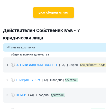
виж сборен отчет
Действителен Собственик във - 7
юридически лица
№
име на компания
общо за всички дружества
1
ХЛЕБНИ ИЗДЕЛИЯ - ЛОЗЕНЕЦ
| ЕАД | София |
без дейност - подаден
2
ПЪЛДИН ТУРС 91
| АД | Пловдив |
действащ
3
ХЕБЪР
| ЕАД | Пловдив |
действащ