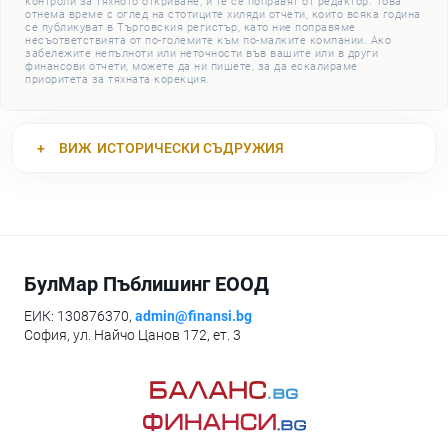
контроли за тяхното откриване, и те се поправят от редактор. Това
отнема време с оглед на стотиците хиляди отчети, които всяка година
се публикуват в Търговския регистър, като ние поправяме
несъответствията от по-големите към по-малките компании. Ако
забележите непълноти или неточности във вашите или в други
финансови отчети, можете да ни пишете, за да ескалираме
приоритета за тяхната корекция.
ВИЖ
ИСТОРИЧЕСКИ СЪДРУЖИЯ
БулМар Пъблишинг ЕООД
ЕИК: 130876370,
admin@finansi.bg
София, ул. Найчо Цанов 172, ет. 3