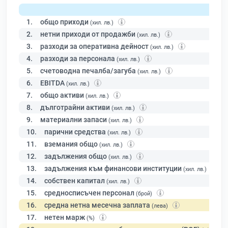
1.
общо приходи
(хил. лв.)
2.
нетни приходи от продажби
(хил. лв.)
3.
разходи за оперативна дейност
(хил. лв.)
4.
разходи за персонала
(хил. лв.)
5.
счетоводна печалба/загуба
(хил. лв.)
6.
EBITDA
(хил. лв.)
7.
общо активи
(хил. лв.)
8.
дълготрайни активи
(хил. лв.)
9.
материални запаси
(хил. лв.)
10.
парични средства
(хил. лв.)
11.
вземания общо
(хил. лв.)
12.
задължения общо
(хил. лв.)
13.
задължения към финансови институции
(хил. лв.)
14.
собствен капитал
(хил. лв.)
15.
средносписъчен персонал
(брой)
16.
средна нетна месечна заплата
(лева)
17.
нетен марж
(%)