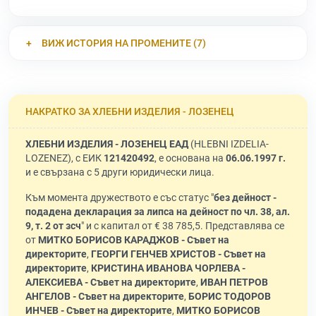
ВИЖ ИСТОРИЯ НА ПРОМЕНИТЕ (7)
НАКРАТКО ЗА ХЛЕБНИ ИЗДЕЛИЯ - ЛОЗЕНЕЦ
ХЛЕБНИ ИЗДЕЛИЯ - ЛОЗЕНЕЦ ЕАД
(HLEBNI IZDELIA-
LOZENEZ), с ЕИК
121420492
, е основана на
06.06.1997 г.
и е свързана с 5 други юридически лица.
Към момента дружеството е със статус "
без дейност -
подадена декларация за липса на дейност по чл. 38, ал.
9, т. 2 от зсч
" и с капитал от € 38 785,5. Представлява се
от
МИТКО БОРИСОВ КАРАДЖОВ - Съвет на
директорите
,
ГЕОРГИ ГЕНЧЕВ ХРИСТОВ - Съвет на
директорите
,
КРИСТИНА ИВАНОВА ЧОРЛЕВА -
АЛЕКСИЕВА - Съвет на директорите
,
ИВАН ПЕТРОВ
АНГЕЛОВ - Съвет на директорите
,
БОРИС ТОДОРОВ
ИНЧЕВ - Съвет на директорите
,
МИТКО БОРИСОВ