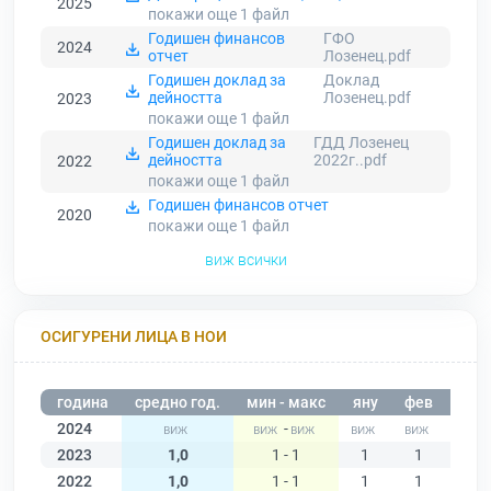
2025
покажи още 1
файл
Годишен финансов
ГФО
2024
отчет
Лозенец.pdf
Годишен доклад за
Доклад
дейността
Лозенец.pdf
2023
покажи още 1
файл
Годишен доклад за
ГДД Лозенец
дейността
2022г..pdf
2022
покажи още 1
файл
Годишен финансов отчет
2020
покажи още 1
файл
виж всички
ОСИГУРЕНИ ЛИЦА В НОИ
година
средно год.
мин - макс
яну
фев
мар
2024
-
2023
1,0
1 - 1
1
1
1
2022
1,0
1 - 1
1
1
1