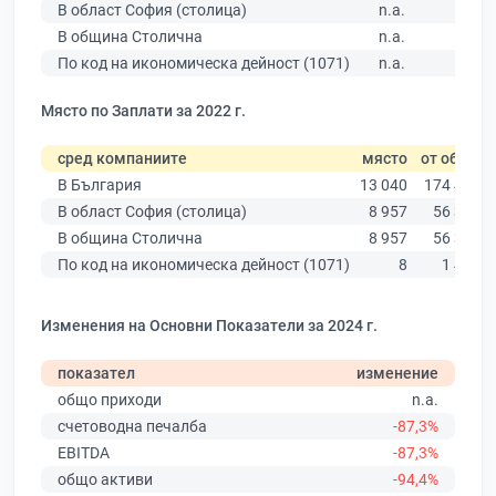
В област София (столица)
n.a.
В община Столична
n.a.
По код на икономическа дейност (1071)
n.a.
Място по Заплати за 2022 г.
сред компаниите
място
от общо
В България
13 040
174 403
В област София (столица)
8 957
56 378
В община Столична
8 957
56 378
По код на икономическа дейност (1071)
8
1 424
Изменения на Основни Показатели за 2024 г.
показател
изменение
общо приходи
n.a.
счетоводна печалба
-87,3%
EBITDA
-87,3%
общо активи
-94,4%