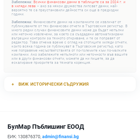
Забележка:
Всички финансови данни в таблиците са за 2024 г. и
в хиляди лева
– ако за някои дружества липсват данни, най-
вероятно те са преустановили дейността си още в предходни
години.
Забележка:
Финансовите данни на компаниите се извличат от
публикуваните от тях финансови отчети в Търговския регистър. В
много редки случаи финансовите данни може да бъдат непълни
или неточно извлечени, за което са създадени автоматизирани
вътрешни контроли за тяхното откриване, и те се поправят от
редактор. Това отнема време с оглед на стотиците хиляди отчети,
които всяка година се публикуват в Търговския регистър, като
ние поправяме несъответствията от по-големите към по-малките
компании. Ако забележите непълноти или неточности във вашите
или в други финансови отчети, можете да ни пишете, за да
ескалираме приоритета за тяхната корекция.
ВИЖ
ИСТОРИЧЕСКИ СЪДРУЖИЯ
БулМар Пъблишинг ЕООД
ЕИК: 130876370,
admin@finansi.bg