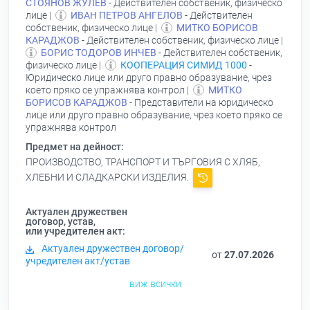
СТОЯНОВ ЖУЛЕВ
- Действителен собственик, физическо
лице |
ИВАН ПЕТРОВ АНГЕЛОВ
- Действителен
собственик, физическо лице |
МИТКО БОРИСОВ
КАРАДЖОВ
- Действителен собственик, физическо лице |
БОРИС ТОДОРОВ ИНЧЕВ
- Действителен собственик,
физическо лице |
КООПЕРАЦИЯ СИМИД 1000
-
Юридическо лице или друго правно образувание, чрез
което пряко се упражнява контрол |
МИТКО
БОРИСОВ КАРАДЖОВ
- Представители на юридическо
лице или друго правно образувание, чрез което пряко се
упражнява контрол
Предмет на дейност:
ПРОИЗВОДСТВО, ТРАНСПОРТ И ТЪРГОВИЯ С ХЛЯБ,
ХЛЕБНИ И СЛАДКАРСКИ ИЗДЕЛИЯ.
Актуален дружествен
договор, устав,
или учредителен акт:
Актуален дружествен договор/
от
27.07.2026
учредителен акт/устав
виж всички