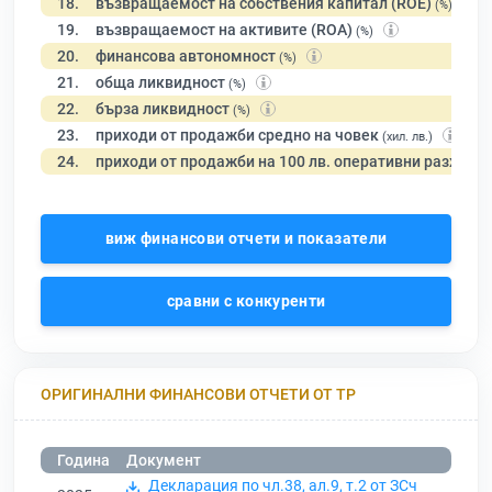
18.
възвращаемост на собствения капитал (ROE)
(%)
19.
възвращаемост на активите (ROA)
(%)
20.
финансова автономност
(%)
21.
обща ликвидност
(%)
22.
бърза ликвидност
(%)
23.
приходи от продажби средно на човек
(хил. лв.)
24.
приходи от продажби на 100 лв. оперативни разходи
виж финансови отчети и показатели
сравни с конкуренти
ОРИГИНАЛНИ ФИНАНСОВИ ОТЧЕТИ ОТ ТР
Година
Документ
Декларация по чл.38, ал.9, т.2 от ЗСч