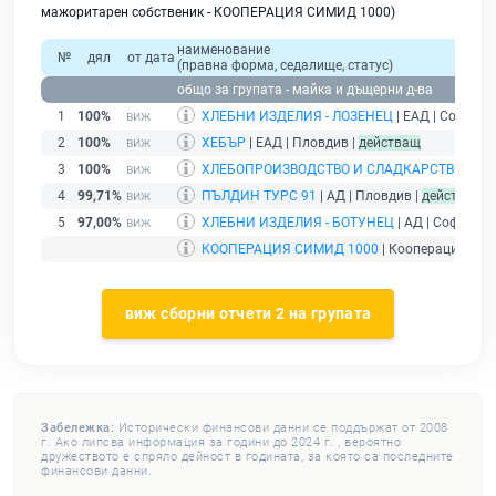
мажоритарен собственик - КООПЕРАЦИЯ СИМИД 1000)
наименование
№
дял
от дата
(правна форма, седалище, статус)
общо за групата - майка и дъщерни д-ва
1
100%
ХЛЕБНИ ИЗДЕЛИЯ - ЛОЗЕНЕЦ
| ЕАД | София |
2
100%
ХЕБЪР
| ЕАД | Пловдив |
действащ
3
100%
ХЛЕБОПРОИЗВОДСТВО И СЛАДКАРСТВО - ВЕ
4
99,71%
ПЪЛДИН ТУРС 91
| АД | Пловдив |
действащ
5
97,00%
ХЛЕБНИ ИЗДЕЛИЯ - БОТУНЕЦ
| АД | София |
д
КООПЕРАЦИЯ СИМИД 1000
| Кооперация | Пл
виж сборни отчети 2 на групата
Забележка:
Исторически финансови данни се поддържат от 2008
г. Ако липсва информация за години до 2024 г. , вероятно
дружеството е спряло дейност в годината, за която са последните
финансови данни.