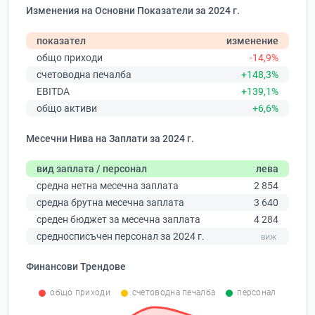
Изменения на Основни Показатели за 2024 г.
показател
изменение
общо приходи
-14,9%
счетоводна печалба
+148,3%
EBITDA
+139,1%
общо активи
+6,6%
Месечни Нива на Заплати за 2024 г.
вид заплата / персонал
лева
средна нетна месечна заплата
2 854
средна брутна месечна заплата
3 640
среден бюджет за месечна заплата
4 284
средносписъчен персонал за 2024 г.
Финансови Трендове
общо приходи
счетоводна печалба
персонал