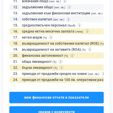
11.
вземания общо
(хил. лв.)
12.
задължения общо
(хил. лв.)
13.
задължения към финансови институции
(хил. лв.)
14.
собствен капитал
(хил. лв.)
15.
средносписъчен персонал
(брой)
16.
средна нетна месечна заплата
(лева)
17.
нетен марж
(%)
18.
възвращаемост на собствения капитал (ROE)
(%)
19.
възвращаемост на активите (ROA)
(%)
20.
финансова автономност
(%)
21.
обща ликвидност
(%)
22.
бърза ликвидност
(%)
23.
приходи от продажби средно на човек
(хил. лв.)
24.
приходи от продажби на 100 лв. оперативни разходи
виж финансови отчети и показатели
сравни с конкуренти