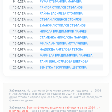
9
0,22%
РУМА СТЕФАНОВА МАНЧЕВА
10
0,12%
ГРИГОР СТОИЛОВ СТЕФАНОВ
11
0,12%
РАЙНА ВАСИЛЕВА СТОИЛОВА
12
0,12%
СТЕФАН ЛЮБЕНОВ СТОИЛОВ
13
0,12%
ЕМАНУИЛ СТОИЛОВ СТЕФАНОВ
14
0,07%
НИКОЛА ВЛАДИМИРОВ ПАНЧЕВ
15
0,07%
СТАМЕНКА НИКОЛОВА ПАНЧЕВА
16
0,07%
МИЛКА АНГЕЛОВА МУТАФЧИЕВА
17
0,07%
НАДЕЖДА АНГЕЛОВА ГЕТОВА
18
0,07%
МАРИЕЛА ВЛАДИМИРОВА ПАНЧЕВА
19
0,04%
ТАНЯ ВЕНЦИСЛАВОВА ЦВЕТКОВА
20
0,04%
ВЕНЕТКА ГЕОРГИЕВА ЦВЕТКОВА
Забележка:
Исторически финансови данни се поддържат от 2008
г. Ако липсва информация за години до 2024 г. , вероятно
дружеството е спряло дейност в годината, за която са последните
финансови данни.
Забележка:
Всички финансови данни в таблиците са за 2024 г. и
в хиляди лева
– ако за някои дружества липсват данни, най-