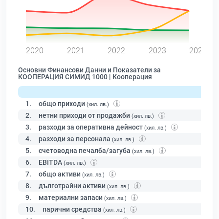
0
2020
2021
2022
2023
2024
Основни Финансови Данни и Показатели за
КООПЕРАЦИЯ СИМИД 1000 | Кооперация
1.
общо приходи
(хил. лв.)
2.
нетни приходи от продажби
(хил. лв.)
3.
разходи за оперативна дейност
(хил. лв.)
4.
разходи за персонала
(хил. лв.)
5.
счетоводна печалба/загуба
(хил. лв.)
6.
EBITDA
(хил. лв.)
7.
общо активи
(хил. лв.)
8.
дълготрайни активи
(хил. лв.)
9.
материални запаси
(хил. лв.)
10.
парични средства
(хил. лв.)