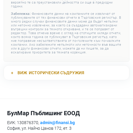
вероятно те са преустановили дейността си още в предходни
години.
Забележка:
Финансовите данни на компаниите се извличат от
публикуваните от тях финансови отчети в Търговския регистър. В
много редки случаи финансовите данни може да бъдат непълни
или неточно извлечени, за което са създадени автоматизирани
вътрешни контроли за тяхното откриване, и те се поправят от
редактор. Това отнема време с оглед на стотиците хиляди отчети,
които всяка година се публикуват в Търговския регистър, като
ние поправяме несъответствията от по-големите към по-малките
компании. Ако забележите непълноти или неточности във вашите
или в други финансови отчети, можете да ни пишете, за да
ескалираме приоритета за тяхната корекция.
ВИЖ
ИСТОРИЧЕСКИ СЪДРУЖИЯ
БулМар Пъблишинг ЕООД
ЕИК: 130876370,
admin@finansi.bg
София, ул. Найчо Цанов 172, ет. 3