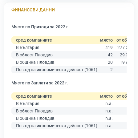
ФИНАНСОВИ ДАННИ
Място по Приходи за 2022 г.
сред компаниите
място
от общо
В България
419
277 019
В област Пловдив
42
29 067
В община Пловдив
20
19 939
По код на икономическа дейност (1061)
2
83
Място по Заплати за 2022 г.
сред компаниите
място
от общо
В България
n.a.
В област Пловдив
n.a.
В община Пловдив
n.a.
По код на икономическа дейност (1061)
n.a.