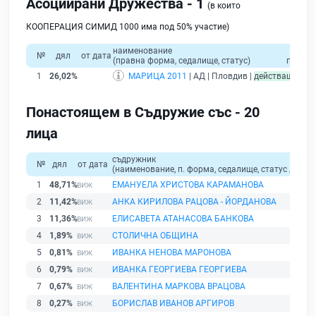
Асоциирани Дружества - 1
(в които
КООПЕРАЦИЯ СИМИД 1000 има под 50% участие)
наименование
общ
№
дял
от дата
(правна форма, седалище, статус)
приход
1
26,02%
МАРИЦА 2011
| АД | Пловдив |
действащ
Понастоящем в Съдружие със - 20
лица
съдружник
№
дял
от дата
(наименование, п. форма, седалище, статус / физи
1
48,71%
ЕМАНУЕЛА ХРИСТОВА КАРАМАНОВА
2
11,42%
АНКА КИРИЛОВА РАЦОВА - ЙОРДАНОВА
3
11,36%
ЕЛИСАВЕТА АТАНАСОВА БАНКОВА
4
1,89%
СТОЛИЧНА ОБЩИНА
5
0,81%
ИВАНКА НЕНОВА МАРОНОВА
6
0,79%
ИВАНКА ГЕОРГИЕВА ГЕОРГИЕВА
7
0,67%
ВАЛЕНТИНА МАРКОВА ВРАЦОВА
8
0,27%
БОРИСЛАВ ИВАНОВ АРГИРОВ