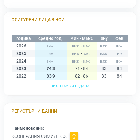
ОСИГУРЕНИ ЛИЦА В НОИ
година
средно год.
мин - макс
яну
фев
мар
2026
-
2025
-
2024
-
2023
74,3
71 - 84
83
84
77
2022
83,9
82 - 86
83
84
83
виж всички години
РЕГИСТЪРНИ ДАННИ
Наименование:
КООПЕРАЦИЯ СИМИД 1000