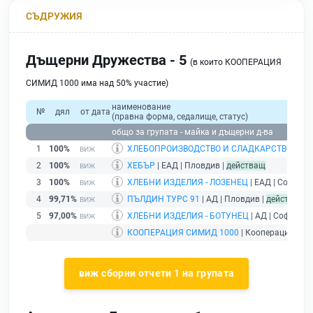
СЪДРУЖИЯ
Дъщерни Дружества - 5
(в които КООПЕРАЦИЯ
СИМИД 1000 има над 50% участие)
наименование
№
дял
от дата
(правна форма, седалище, статус)
общо за групата - майка и дъщерни д-ва
1
100%
ХЛЕБОПРОИЗВОДСТВО И СЛАДКАРСТВО - ВЕ
2
100%
ХЕБЪР
| ЕАД | Пловдив |
действащ
3
100%
ХЛЕБНИ ИЗДЕЛИЯ - ЛОЗЕНЕЦ
| ЕАД | София |
4
99,71%
ПЪЛДИН ТУРС 91
| АД | Пловдив |
действащ
5
97,00%
ХЛЕБНИ ИЗДЕЛИЯ - БОТУНЕЦ
| АД | София |
д
КООПЕРАЦИЯ СИМИД 1000
| Кооперация | Пл
виж сборни отчети 1 на групата