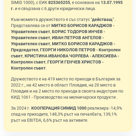
SIMID 1000), с ЕИК
825365255
, е основана на
13.07.1995
г.
и е свързана с 6 други юридически лица.
Към момента дружеството е със статус "
действащ
" .
Представлява се от
МИТКО БОРИСОВ КАРАДЖОВ -
Управителен съвет
,
БОРИС ТОДОРОВ ИНЧЕВ -
Управителен съвет
,
ИВАН ПЕТРОВ АНГЕЛОВ -
Управителен съвет
,
МИТКО БОРИСОВ КАРАДЖОВ -
Председател
,
ГЕОРГИ НИКОЛОВ ПЕТРОВ - Контролен
съвет
,
КРИСТИНА ИВАНОВА ЧОРЛЕВА - АЛЕКСИЕВА -
Контролен съвет
,
ГЕОРГИ ГЕНЧЕВ ХРИСТОВ -
Контролен съвет
.
Дружеството е на 419 място по приходи в България за
2022 г., на 42 място в област Пловдив, на 20 място в
Пловдив и на 2 място по приходи в своята индустрия по
КИД 1061 - Производство на мелничарски продукти .
За 2024 г.
КООПЕРАЦИЯ СИМИД 1000
реализира -14,9%
спад на приходите, 148,3% ръст на печалбата, 139,1%
ръст на EBITDA, 6,6% ръст на активите.