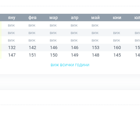
яну
фев
мар
апр
май
юни
юл
132
142
146
146
153
160
15
147
151
150
149
148
145
14
виж всички години