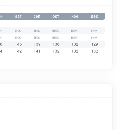
и
авг
сеп
окт
ное
дек
6
145
139
136
132
129
4
142
141
132
132
132