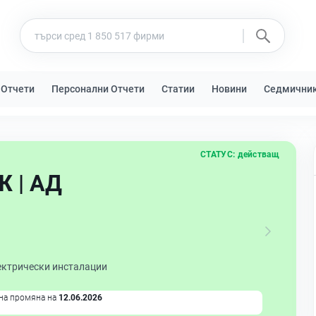
 Отчети
Персонални Отчети
Статии
Новини
Седмични
СТАТУС:
действащ
 | АД
ектрически инсталации
на промяна на
12.06.2026