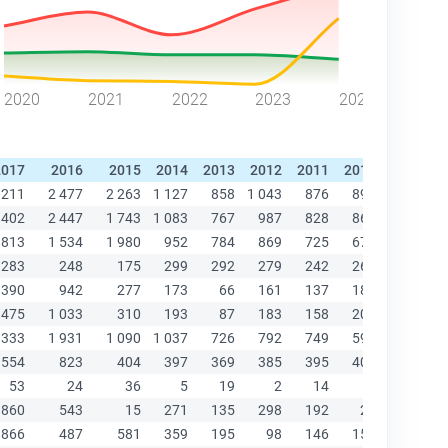
2020
2021
2022
2023
2024
2017
2016
2015
2014
2013
2012
2011
2010
2009
2