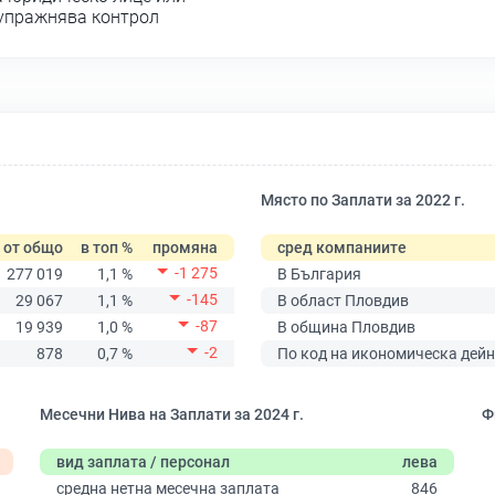
 упражнява контрол
Място по Заплати за 2022 г.
от общо
в топ %
промяна
сред компаниите
-1 275
277 019
1,1 %
В България
-145
29 067
1,1 %
В област Пловдив
-87
19 939
1,0 %
В община Пловдив
-2
878
0,7 %
По код на икономическа дейн
Месечни Нива на Заплати за 2024 г.
Ф
вид заплата / персонал
лева
средна нетна месечна заплата
846