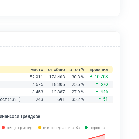
място
от общо
в топ %
промяна
10 703
52 911
174 403
30,3 %
578
4 675
18 305
25,5 %
446
3 453
12 387
27,9 %
51
ост (4321)
243
691
35,2 %
инансови Трендове
общо приходи
счетоводна печалба
персонал