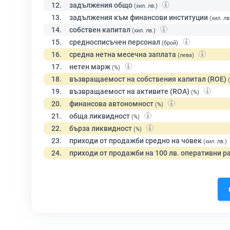
12.
задължения общо
(хил. лв.)
13.
задължения към финансови институции
(хил. лв
14.
собствен капитал
(хил. лв.)
15.
средносписъчен персонал
(брой)
16.
средна нетна месечна заплата
(лева)
17.
нетен марж
(%)
18.
възвращаемост на собствения капитал (ROE)
19.
възвращаемост на активите (ROA)
(%)
20.
финансова автономност
(%)
21.
обща ликвидност
(%)
22.
бърза ликвидност
(%)
23.
приходи от продажби средно на човек
(хил. лв.)
24.
приходи от продажби на 100 лв. оперативни р