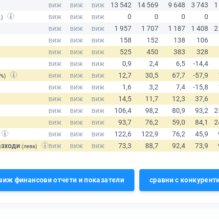
.)
(%)
азходи
(лева)
виж финансови отчети и показатели
сравни с конкурент