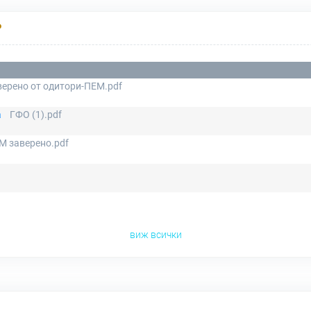
Р
ерено от одитори-ПЕМ.pdf
а
ГФО (1).pdf
М заверено.pdf
виж всички