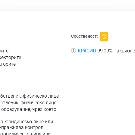
Собственост:
рите
КРАСИН
99,09% - акцион
ректорите
кторите
обственик, физическо лице
бственик, физическо лице
 образувание, чрез което
на юридическо лице или
 упражнява контрол
а юридическо лице или