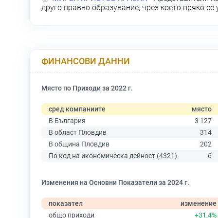
друго правно образувание, чрез което пряко се
ФИНАНСОВИ ДАННИ
Място по Приходи за 2022 г.
сред компаниите
място
В България
3 127
В област Пловдив
314
В община Пловдив
202
По код на икономическа дейност (4321)
6
Изменения на Основни Показатели за 2024 г.
показател
изменение
общо приходи
+31,4%