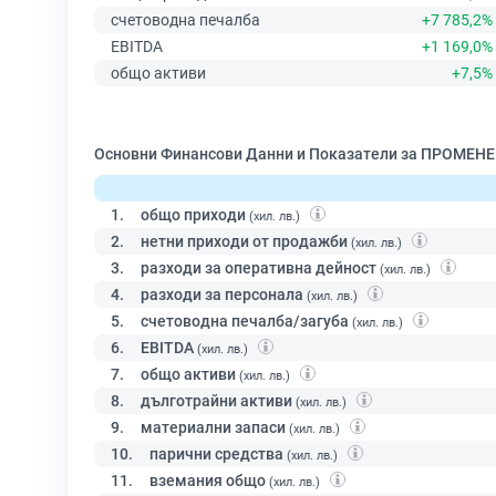
счетоводна печалба
+7 785,2%
EBITDA
+1 169,0%
общо активи
+7,5%
Основни Финансови Данни и Показатели за ПРОМЕН
1.
общо приходи
(хил. лв.)
2.
нетни приходи от продажби
(хил. лв.)
3.
разходи за оперативна дейност
(хил. лв.)
4.
разходи за персонала
(хил. лв.)
5.
счетоводна печалба/загуба
(хил. лв.)
6.
EBITDA
(хил. лв.)
7.
общо активи
(хил. лв.)
8.
дълготрайни активи
(хил. лв.)
9.
материални запаси
(хил. лв.)
10.
парични средства
(хил. лв.)
11.
вземания общо
(хил. лв.)