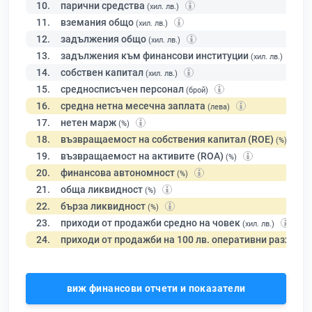
10.
парични средства
(хил. лв.)
11.
вземания общо
(хил. лв.)
12.
задължения общо
(хил. лв.)
13.
задължения към финансови институции
(хил. лв.)
14.
собствен капитал
(хил. лв.)
15.
средносписъчен персонал
(брой)
16.
средна нетна месечна заплата
(лева)
17.
нетен марж
(%)
18.
възвращаемост на собствения капитал (ROE)
(%)
19.
възвращаемост на активите (ROA)
(%)
20.
финансова автономност
(%)
21.
обща ликвидност
(%)
22.
бърза ликвидност
(%)
23.
приходи от продажби средно на човек
(хил. лв.)
24.
приходи от продажби на 100 лв. оперативни разходи
виж финансови отчети и показатели