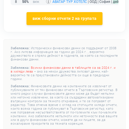
8
50%
АВАТАР ТУР ХОТЕЛС
| ООД | София |
действащ
виж сборни отчети 2 на групата
Забележка:
Исторически финансови данни се поддържат от 2008
г. Ако липсва информация за години до 2024 г. , вероятно
дружеството е спряло дейност в годината, за която са последните
финансови данни.
Забележка:
Всички финансови данни в таблиците са за 2024 г. и
в хиляди лева
– ако за някои дружества липсват данни, най-
вероятно те са преустановили дейността си още в предходни
години.
Забележка:
Финансовите данни на компаниите се извличат от
публикуваните от тях финансови отчети в Търговския регистър. В
много редки случаи финансовите данни може да бъдат непълни
или неточно извлечени, за което са създадени автоматизирани
вътрешни контроли за тяхното откриване, и те се поправят от
редактор. Това отнема време с оглед на стотиците хиляди отчети,
които всяка година се публикуват в Търговския регистър, като
ние поправяме несъответствията от по-големите към по-малките
компании. Ако забележите непълноти или неточности във вашите
или в други финансови отчети, можете да ни пишете, за да
ескалираме приоритета за тяхната корекция.