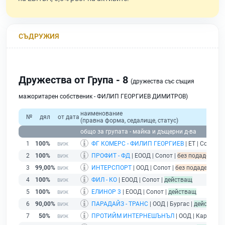
СЪДРУЖИЯ
Дружества от Група - 8
(дружества със същия
мажоритарен собственик - ФИЛИП ГЕОРГИЕВ ДИМИТРОВ)
наименование
№
дял
от дата
(правна форма, седалище, статус)
общо за групата - майка и дъщерни д-ва
1
100%
ФГ КОМЕРС - ФИЛИП ГЕОРГИЕВ
| ЕТ | Сопот |
2
100%
ПРОФИТ - ФД
| ЕООД | Сопот |
без подаден фин
3
99,00%
ИНТЕРСПОРТ
| ООД | Сопот |
без подаден фина
4
100%
ФИЛ - КО
| ЕООД | Сопот |
действащ
5
100%
ЕЛИНОР 3
| ЕООД | Сопот |
действащ
6
90,00%
ПАРАДАЙЗ - ТРАНС
| ООД | Бургас |
действащ
7
50%
ПРОТИЙМ ИНТЕРНЕШЪНЪЛ
| ООД | Карлово 