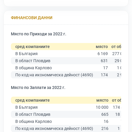
ФИНАНСОВИ ДАННИ
Място по Приходи за 2022 г.
сред компаниите
място
от общо
В България
6 169
277 019
В област Пловдив
631
29 067
В община Карлово
17
1 090
По код на икономическа дейност (4690)
174
2 922
Място по Заплати за 2022 г.
сред компаниите
място
от общо
В България
10 000
174 403
В област Пловдив
665
18 305
В община Карлово
16
708
По код на икономическа дейност (4690)
216
1 619