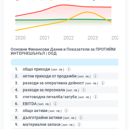
0
2020
2021
2022
2023
2024
Основни Финансови Данни и Показатели за ПРОТИЙМ
ИНТЕРНЕШЪНЪЛ | ООД
1.
общо приходи
(хил. лв.)
2.
нетни приходи от продажби
(хил. лв.)
3.
разходи за оперативна дейност
(хил. лв.)
4.
разходи за персонала
(хил. лв.)
5.
счетоводна печалба/загуба
(хил. лв.)
6.
EBITDA
(хил. лв.)
7.
общо активи
(хил. лв.)
8.
дълготрайни активи
(хил. лв.)
9.
материални запаси
(хил. лв.)