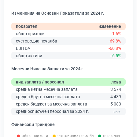
Изменения на Основни Показатели за 2024 г.
показател
изменение
общо приходи
-1,6%
счетоводна печалба
-69,8%
EBITDA
-60,8%
общо активи
+6,5%
Месечни Нива на Заплати за 2024 г.
вид заплата / персонал
лева
средна нетна месечна заплата
3 574
средна брутна месечна заплата
4 439
среден бюджет за месечна заплата
5 083
средносписъчен персонал за 2024 г.
Финансови Трендове
общо приходи
счетоводна печалба
персонал