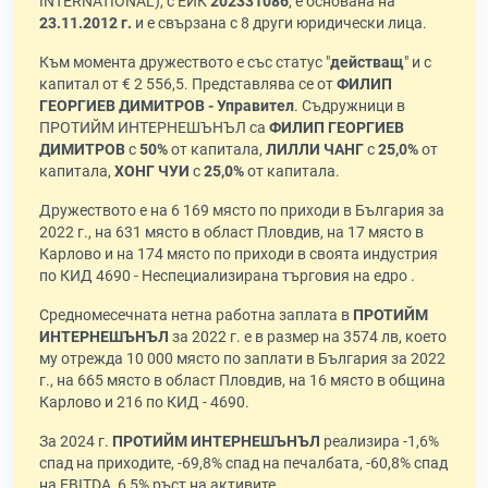
INTERNATIONAL), с ЕИК
202331086
, е основана на
23.11.2012 г.
и е свързана с 8 други юридически лица.
Към момента дружеството е със статус "
действащ
" и с
капитал от € 2 556,5. Представлява се от
ФИЛИП
ГЕОРГИЕВ ДИМИТРОВ - Управител
. Съдружници в
ПРОТИЙМ ИНТЕРНЕШЪНЪЛ са
ФИЛИП ГЕОРГИЕВ
ДИМИТРОВ
с
50%
от капитала,
ЛИЛЛИ ЧАНГ
с
25,0%
от
капитала,
ХОНГ ЧУИ
с
25,0%
от капитала.
Дружеството е на 6 169 място по приходи в България за
2022 г., на 631 място в област Пловдив, на 17 място в
Карлово и на 174 място по приходи в своята индустрия
по КИД 4690 - Неспециализирана търговия на едро .
Средномесечната нетна работна заплата в
ПРОТИЙМ
ИНТЕРНЕШЪНЪЛ
за 2022 г. е в размер на 3574 лв, което
му отрежда 10 000 място по заплати в България за 2022
г., на 665 място в област Пловдив, на 16 място в община
Карлово и 216 по КИД - 4690.
За 2024 г.
ПРОТИЙМ ИНТЕРНЕШЪНЪЛ
реализира -1,6%
спад на приходите, -69,8% спад на печалбата, -60,8% спад
на EBITDA, 6,5% ръст на активите.