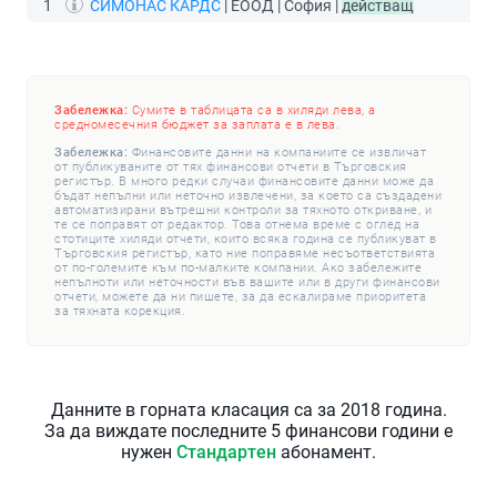
1
СИМОНАС КАРДС
| ЕООД | София |
действащ
Забележка:
Сумите в таблицата са в хиляди лева, а
средномесечния бюджет за заплата е в лева.
Забележка:
Финансовите данни на компаниите се извличат
от публикуваните от тях финансови отчети в Търговския
регистър. В много редки случаи финансовите данни може да
бъдат непълни или неточно извлечени, за което са създадени
автоматизирани вътрешни контроли за тяхното откриване, и
те се поправят от редактор. Това отнема време с оглед на
стотиците хиляди отчети, които всяка година се публикуват в
Търговския регистър, като ние поправяме несъответствията
от по-големите към по-малките компании. Ако забележите
непълноти или неточности във вашите или в други финансови
отчети, можете да ни пишете, за да ескалираме приоритета
за тяхната корекция.
Данните в горната класация са за 2018 година.
За да виждате последните 5 финансови години е
нужен
Стандартен
абонамент.