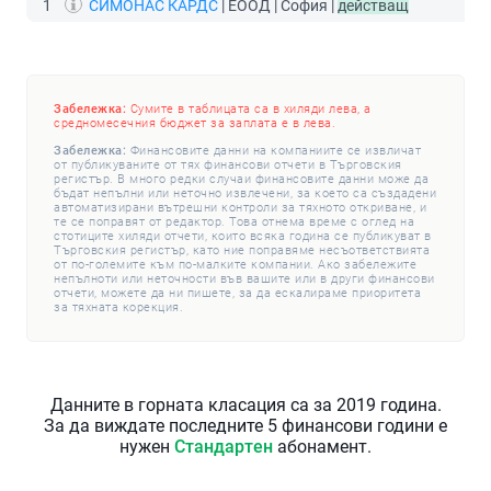
1
СИМОНАС КАРДС
| ЕООД | София |
действащ
Забележка:
Сумите в таблицата са в хиляди лева, а
средномесечния бюджет за заплата е в лева.
Забележка:
Финансовите данни на компаниите се извличат
от публикуваните от тях финансови отчети в Търговския
регистър. В много редки случаи финансовите данни може да
бъдат непълни или неточно извлечени, за което са създадени
автоматизирани вътрешни контроли за тяхното откриване, и
те се поправят от редактор. Това отнема време с оглед на
стотиците хиляди отчети, които всяка година се публикуват в
Търговския регистър, като ние поправяме несъответствията
от по-големите към по-малките компании. Ако забележите
непълноти или неточности във вашите или в други финансови
отчети, можете да ни пишете, за да ескалираме приоритета
за тяхната корекция.
Данните в горната класация са за 2019 година.
За да виждате последните 5 финансови години е
нужен
Стандартен
абонамент.