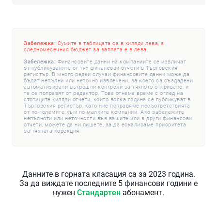
Забележка:
Сумите в таблицата са в хиляди лева, а
средномесечния бюджет за заплата е в лева.
Забележка:
Финансовите данни на компаниите се извличат
от публикуваните от тях финансови отчети в Търговския
регистър. В много редки случаи финансовите данни може да
бъдат непълни или неточно извлечени, за което са създадени
автоматизирани вътрешни контроли за тяхното откриване, и
те се поправят от редактор. Това отнема време с оглед на
стотиците хиляди отчети, които всяка година се публикуват в
Търговския регистър, като ние поправяме несъответствията
от по-големите към по-малките компании. Ако забележите
непълноти или неточности във вашите или в други финансови
отчети, можете да ни пишете, за да ескалираме приоритета
за тяхната корекция.
Данните в горната класация са за 2023 година.
За да виждате последните 5 финансови години е
нужен
Стандартен
абонамент.