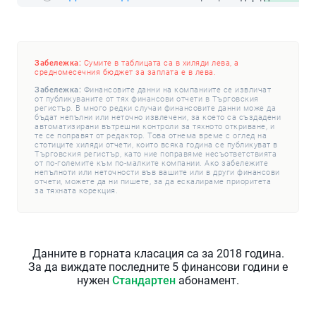
Забележка:
Сумите в таблицата са в хиляди лева, а
средномесечния бюджет за заплата е в лева.
Забележка:
Финансовите данни на компаниите се извличат
от публикуваните от тях финансови отчети в Търговския
регистър. В много редки случаи финансовите данни може да
бъдат непълни или неточно извлечени, за което са създадени
автоматизирани вътрешни контроли за тяхното откриване, и
те се поправят от редактор. Това отнема време с оглед на
стотиците хиляди отчети, които всяка година се публикуват в
Търговския регистър, като ние поправяме несъответствията
от по-големите към по-малките компании. Ако забележите
непълноти или неточности във вашите или в други финансови
отчети, можете да ни пишете, за да ескалираме приоритета
за тяхната корекция.
Данните в горната класация са за 2018 година.
За да виждате последните 5 финансови години е
нужен
Стандартен
абонамент.