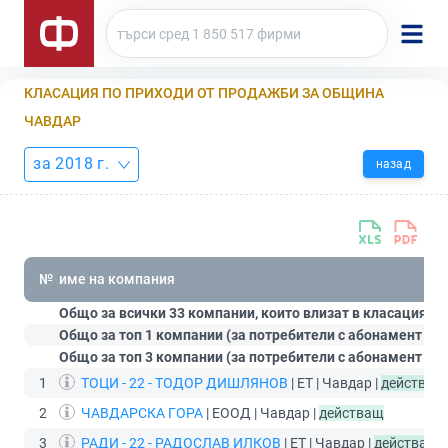
КЛАСАЦИЯ ПО ПРИХОДИ ОТ ПРОДАЖБИ ЗА ОБЩИНА
ЧАВДАР
за 2018 г.
назад
№
име на компания
Общо за всички 33 компании, които влизат в класацията:
Общо за топ 1 компании (за потребители с абонамент
Ст
Общо за топ 3 компании (за потребители с абонамент
Пр
1
ТОЦИ - 22 - ТОДОР ДИШЛЯНОВ
| ЕТ | Чавдар |
действащ
2
ЧАВДАРСКА ГОРА
| ЕООД | Чавдар |
действащ
3
РАДИ - 22 - РАДОСЛАВ ИЛКОВ
| ЕТ | Чавдар |
действащ