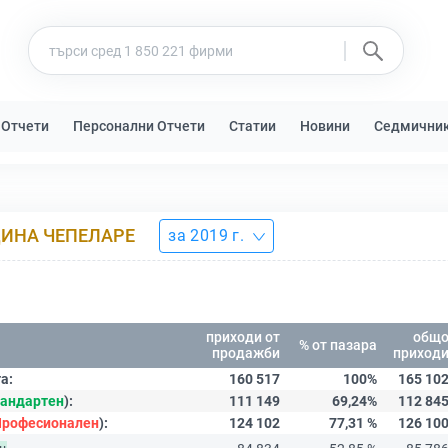
 Отчети
Персонални Отчети
Статии
Новини
Седмични
ЩИНА ЧЕПЕЛАРЕ
за 2019 г.
приходи от
общ
% от пазара
продажби
приход
а:
160 517
100%
165 10
андартен
):
111 149
69,24%
112 84
Професионален
):
124 102
77,31 %
126 10