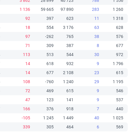
6
3 862
28 899
40 723
788
1 556
9
1 136
59 665
97 890
283
1 260
9
92
397
623
11
1 318
5
18
554
3 176
63
628
6
97
-262
765
38
576
3
71
309
387
8
677
4
113
513
544
30
972
7
14
618
932
9
1 796
4
14
677
2 108
23
615
5
108
-760
1 240
29
1 195
6
72
469
615
9
546
9
47
123
141
9
537
7
166
376
918
7
440
9
-105
1 245
1 449
40
1 025
1
339
305
464
6
569