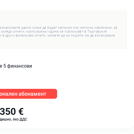
 финансовите данни може да бъдат непълни или неточно извлечени, за
 хиляди отчети, които всяка година се публикуват в Търговския
 в други финансови отчети, можете да ни пишете, за да ескалираме
те 5 финансови
онален абонамент
350 €
дишно, без ДДС