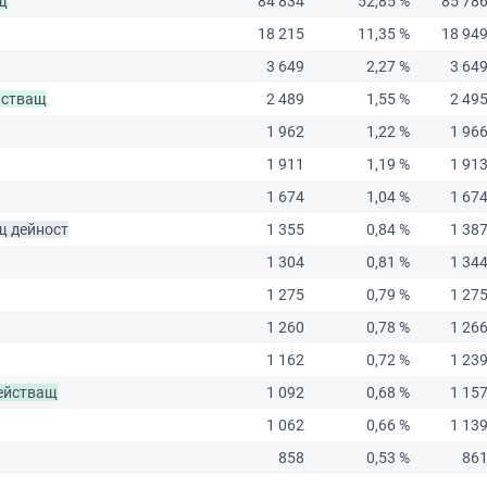
щ
84 834
52,85 %
85 78
18 215
11,35 %
18 94
3 649
2,27 %
3 64
йстващ
2 489
1,55 %
2 49
1 962
1,22 %
1 96
1 911
1,19 %
1 91
1 674
1,04 %
1 67
щ дейност
1 355
0,84 %
1 38
1 304
0,81 %
1 34
1 275
0,79 %
1 27
1 260
0,78 %
1 26
1 162
0,72 %
1 23
ействащ
1 092
0,68 %
1 15
1 062
0,66 %
1 13
858
0,53 %
86