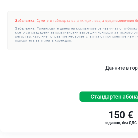
Забележка:
Сумите в таблицата са в хиляди лева, а средномесечния б
Забележка:
Финансовите данни на компаниите се извличат от публику
което са създадени автоматизирани вътрешни контроли за тяхното откр
регистър, като ние поправяме несъответствията от по-големите към п
приоритета за тяхната корекция.
Данните в гор
Стандартен абон
150 €
годишно, без ДДС