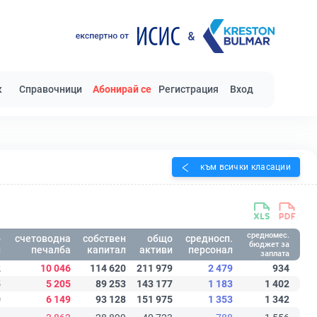
к
Справочници
Абонирай се
Регистрация
Вход
към всички класации
средномес.
о
счетоводна
собствен
общо
средносп.
бюджет за
и
печалба
капитал
активи
персонал
заплата
2
10 046
114 620
211 979
2 479
934
5
5 205
89 253
143 177
1 183
1 402
0
6 149
93 128
151 975
1 353
1 342