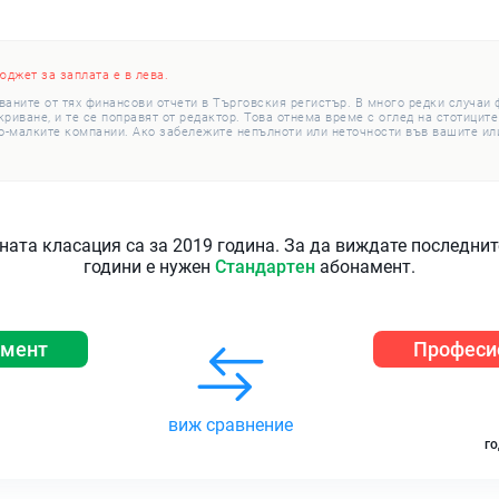
юджет за заплата е в лева.
ваните от тях финансови отчети в Търговския регистър. В много редки случаи
иване, и те се поправят от редактор. Това отнема време с оглед на стотиците
о-малките компании. Ако забележите непълноти или неточности във вашите или
ната класация са за 2019 година. За да виждате последни
години е нужен
Стандартен
абонамент.
амент
Професи
виж сравнение
го