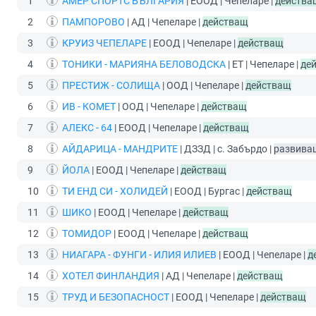
1
АМЕР СПОРТС БЪЛГАРИЯ
| ЕООД | Чепеларе |
действа
2
ПАМПОРОВО
| АД | Чепеларе |
действащ
3
КРУИЗ ЧЕПЕЛАРЕ
| ЕООД | Чепеларе |
действащ
4
ТОНИКИ - МАРИЯНА БЕЛОВОДСКА
| ЕТ | Чепеларе |
де
5
ПРЕСТИЖ - СОЛИЩА
| ООД | Чепеларе |
действащ
6
ИВ - КОМЕТ
| ООД | Чепеларе |
действащ
7
АЛЕКС - 64
| ЕООД | Чепеларе |
действащ
8
АЙДАРИЦА - МАНДРИТЕ
| ДЗЗД | с. Забърдо |
развива
9
ЙОЛА
| ЕООД | Чепеларе |
действащ
10
ТИ ЕНД СИ - ХОЛИДЕЙ
| ЕООД | Бургас |
действащ
11
ШИКО
| ЕООД | Чепеларе |
действащ
12
ТОМИДОР
| ЕООД | Чепеларе |
действащ
13
НИАГАРА - ФУНГИ - ИЛИЯ ИЛИЕВ
| ЕООД | Чепеларе |
д
14
ХОТЕЛ ФИНЛАНДИЯ
| АД | Чепеларе |
действащ
15
ТРУД И БЕЗОПАСНОСТ
| ЕООД | Чепеларе |
действащ