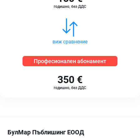
годишно, без ДДС
виж сравнение
Професионален абонамент
350 €
годишно, без ДДС
БулМар Пъблишинг ЕООД