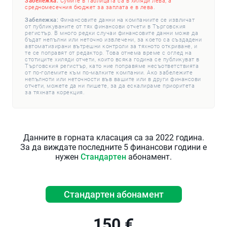
Забележка:
Сумите в таблицата са в хиляди лева, а
средномесечния бюджет за заплата е в лева.
Забележка:
Финансовите данни на компаниите се извличат
от публикуваните от тях финансови отчети в Търговския
регистър. В много редки случаи финансовите данни може да
бъдат непълни или неточно извлечени, за което са създадени
автоматизирани вътрешни контроли за тяхното откриване, и
те се поправят от редактор. Това отнема време с оглед на
стотиците хиляди отчети, които всяка година се публикуват в
Търговския регистър, като ние поправяме несъответствията
от по-големите към по-малките компании. Ако забележите
непълноти или неточности във вашите или в други финансови
отчети, можете да ни пишете, за да ескалираме приоритета
за тяхната корекция.
Данните в горната класация са за 2022 година.
За да виждате последните 5 финансови години е
нужен
Стандартен
абонамент.
Стандартен абонамент
150 €