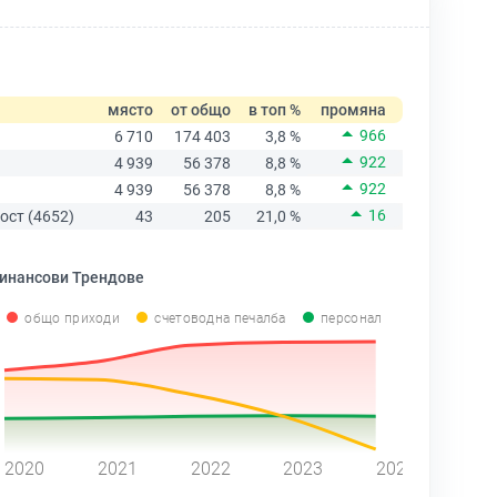
място
от общо
в топ %
промяна
966
6 710
174 403
3,8 %
922
4 939
56 378
8,8 %
922
4 939
56 378
8,8 %
16
ост (4652)
43
205
21,0 %
инансови Трендове
общо приходи
счетоводна печалба
персонал
2020
2021
2022
2023
2024