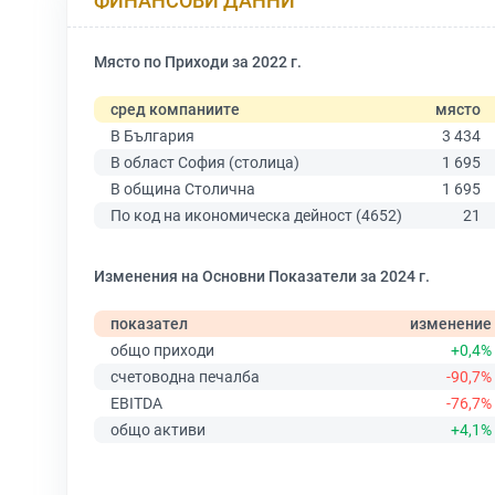
ФИНАНСОВИ ДАННИ
Място по Приходи за 2022 г.
сред компаниите
място
В България
3 434
В област София (столица)
1 695
В община Столична
1 695
По код на икономическа дейност (4652)
21
Изменения на Основни Показатели за 2024 г.
показател
изменение
общо приходи
+0,4%
счетоводна печалба
-90,7%
EBITDA
-76,7%
общо активи
+4,1%