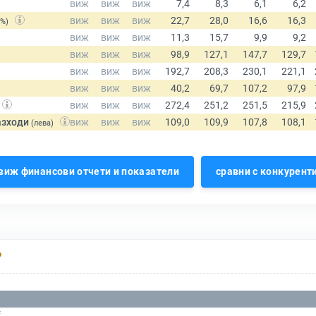
(%)
азходи
(лева)
виж финансови отчети и показатели
сравни с конкурент
Р
f