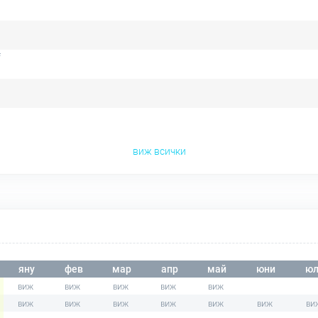
f
виж всички
яну
фев
мар
апр
май
юни
юл