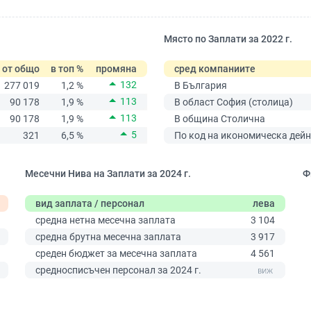
Място по Заплати за 2022 г.
от общо
в топ %
промяна
сред компаниите
132
277 019
1,2 %
В България
113
90 178
1,9 %
В област София (столица)
113
90 178
1,9 %
В община Столична
5
321
6,5 %
По код на икономическа дейн
Месечни Нива на Заплати за 2024 г.
Ф
вид заплата / персонал
лева
средна нетна месечна заплата
3 104
средна брутна месечна заплата
3 917
среден бюджет за месечна заплата
4 561
0
средносписъчен персонал за 2024 г.