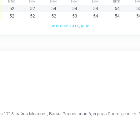
52
52
54
54
54
54
5
52
52
52
53
54
54
5
виж всички години
я 1715, район Младост, Васил Радославов 6, сграда Спорт депо, ет.