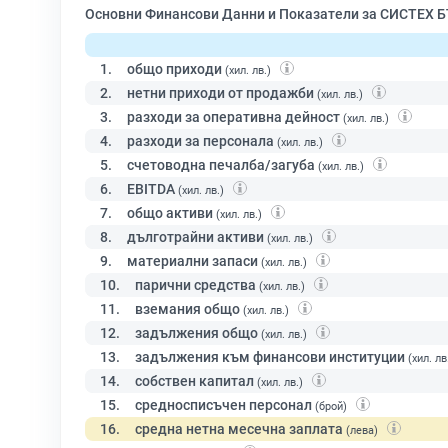
Основни Финансови Данни и Показатели за СИСТЕХ 
1.
общо приходи
(хил. лв.)
2.
нетни приходи от продажби
(хил. лв.)
3.
разходи за оперативна дейност
(хил. лв.)
4.
разходи за персонала
(хил. лв.)
5.
счетоводна печалба/загуба
(хил. лв.)
6.
EBITDA
(хил. лв.)
7.
общо активи
(хил. лв.)
8.
дълготрайни активи
(хил. лв.)
9.
материални запаси
(хил. лв.)
10.
парични средства
(хил. лв.)
11.
вземания общо
(хил. лв.)
12.
задължения общо
(хил. лв.)
13.
задължения към финансови институции
(хил. лв
14.
собствен капитал
(хил. лв.)
15.
средносписъчен персонал
(брой)
16.
средна нетна месечна заплата
(лева)