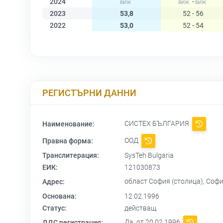
2024
-
2023
53,8
52 - 56
2022
53,0
52 - 54
РЕГИСТЪРНИ ДАННИ
СИСТЕХ БЪЛГАРИЯ
Наименование:
ООД
Правна форма:
Транслитерация:
SysTeh Bulgaria
ЕИК:
121030873
област София (столица), Софи
Адрес:
Основана:
12.02.1996
Статус:
действащ
Да, от 20.02.1996
ДДС регистрация: