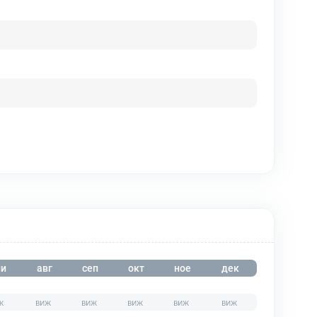
и
авг
сеп
окт
ное
дек