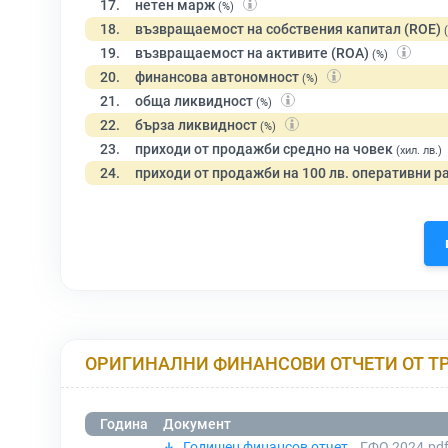
17.
нетен марж
(%)
18.
възвращаемост на собствения капитал (ROE)
19.
възвращаемост на активите (ROA)
(%)
20.
финансова автономност
(%)
21.
обща ликвидност
(%)
22.
бърза ликвидност
(%)
23.
приходи от продажби средно на човек
(хил. лв.)
24.
приходи от продажби на 100 лв. оперативни р
ОРИГИНАЛНИ ФИНАНСОВИ ОТЧЕТИ ОТ Т
Година
Документ
Годишен финансов отчет
ГФО 2024.pd