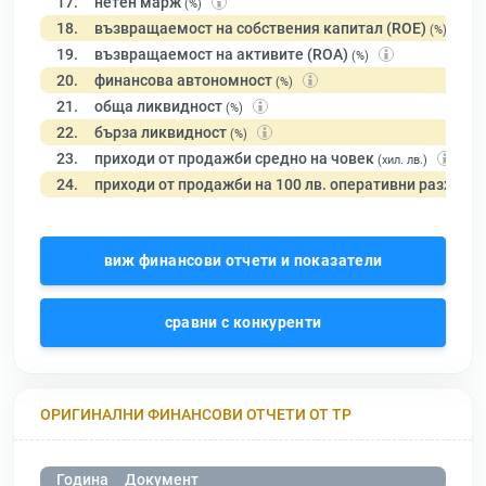
17.
нетен марж
(%)
18.
възвращаемост на собствения капитал (ROE)
(%)
19.
възвращаемост на активите (ROA)
(%)
20.
финансова автономност
(%)
21.
обща ликвидност
(%)
22.
бърза ликвидност
(%)
23.
приходи от продажби средно на човек
(хил. лв.)
24.
приходи от продажби на 100 лв. оперативни разходи
виж финансови отчети и показатели
сравни с конкуренти
ОРИГИНАЛНИ ФИНАНСОВИ ОТЧЕТИ ОТ ТР
Година
Документ