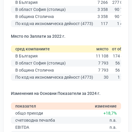
В България
7 266
277 019
В област София (столица)
3 358
90 178
В община Столична
3 358
90 178
По код на икономическа дейност (4773)
117
1 427
Място по Заплати за 2022 г.
сред компаниите
място
от общо
В България
11 108
174 403
В област София (столица)
7 793
56 378
В община Столична
7 793
56 378
По код на икономическа дейност (4773)
30
1 231
Изменения на Основни Показатели за 2024 г.
показател
изменение
общо приходи
+18,7%
счетоводна печалба
n.a.
EBITDA
n.a.