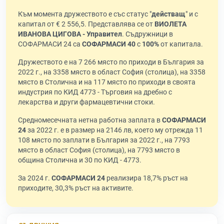
Към момента дружеството е със статус "
действащ
" и с
капитал от € 2 556,5. Представлява се от
ВИОЛЕТА
ИВАНОВА ЦИГОВА - Управител
. Съдружници в
СОФАРМАСИ 24 са
СОФАРМАСИ 40
с
100%
от капитала.
Дружеството е на 7 266 място по приходи в България за
2022 г., на 3358 място в област София (столица), на 3358
място в Столична и на 117 място по приходи в своята
индустрия по КИД 4773 - Търговия на дребно с
лекарства и други фармацевтични стоки.
Средномесечната нетна работна заплата в
СОФАРМАСИ
24
за 2022 г. е в размер на 2146 лв, което му отрежда 11
108 място по заплати в България за 2022 г., на 7793
място в област София (столица), на 7793 място в
община Столична и 30 по КИД - 4773.
За 2024 г.
СОФАРМАСИ 24
реализира 18,7% ръст на
приходите, 30,3% ръст на активите.