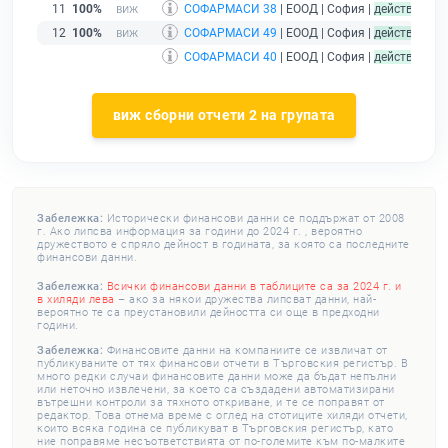
11
100%
СОФАРМАСИ 38
| ЕООД | София |
действащ
12
100%
СОФАРМАСИ 49
| ЕООД | София |
действащ
СОФАРМАСИ 40
| ЕООД | София |
действащ
- 
виж сборни отчети 2 на групата
Забележка:
Исторически финансови данни се поддържат от 2008
г. Ако липсва информация за години до 2024 г. , вероятно
дружеството е спряло дейност в годината, за която са последните
финансови данни.
Забележка:
Всички финансови данни в таблиците са за 2024 г. и
в хиляди лева
– ако за някои дружества липсват данни, най-
вероятно те са преустановили дейността си още в предходни
години.
Забележка:
Финансовите данни на компаниите се извличат от
публикуваните от тях финансови отчети в Търговския регистър. В
много редки случаи финансовите данни може да бъдат непълни
или неточно извлечени, за което са създадени автоматизирани
вътрешни контроли за тяхното откриване, и те се поправят от
редактор. Това отнема време с оглед на стотиците хиляди отчети,
които всяка година се публикуват в Търговския регистър, като
ние поправяме несъответствията от по-големите към по-малките