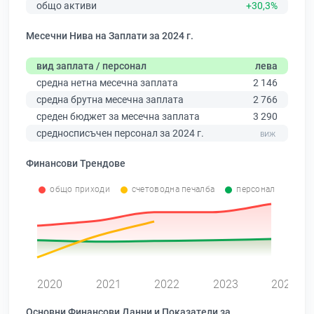
общо активи
+30,3%
Месечни Нива на Заплати за 2024 г.
вид заплата / персонал
лева
средна нетна месечна заплата
2 146
средна брутна месечна заплата
2 766
среден бюджет за месечна заплата
3 290
средносписъчен персонал за 2024 г.
Финансови Трендове
общо приходи
счетоводна печалба
персонал
0
2020
2021
2022
2023
2024
Основни Финансови Данни и Показатели за