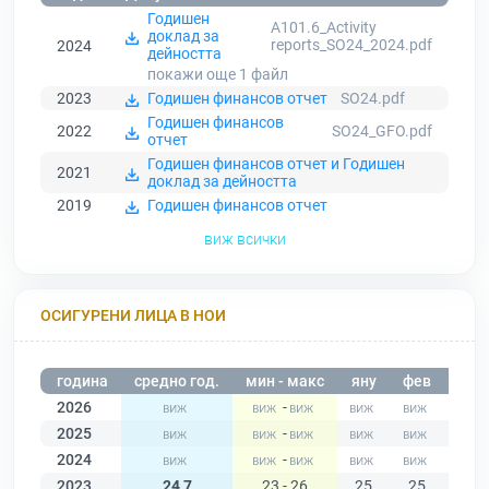
Годишен
A101.6_Activity
доклад за
reports_SO24_2024.pdf
2024
дейността
покажи още 1
файл
2023
Годишен финансов отчет
SO24.pdf
Годишен финансов
2022
SO24_GFO.pdf
отчет
Годишен финансов отчет и Годишен
2021
доклад за дейността
2019
Годишен финансов отчет
виж всички
ОСИГУРЕНИ ЛИЦА В НОИ
година
средно год.
мин - макс
яну
фев
мар
2026
-
2025
-
2024
-
2023
24,7
23 - 26
25
25
25