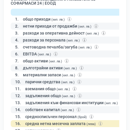
СОФАРМАСИ 24 | ЕООД
1.
общо приходи
(хил. лв.)
2.
нетни приходи от продажби
(хил. лв.)
3.
разходи за оперативна дейност
(хил. лв.)
4.
разходи за персонала
(хил. лв.)
5.
счетоводна печалба/загуба
(хил. лв.)
6.
EBITDA
(хил. лв.)
7.
общо активи
(хил. лв.)
8.
дълготрайни активи
(хил. лв.)
9.
материални запаси
(хил. лв.)
10.
парични средства
(хил. лв.)
11.
вземания общо
(хил. лв.)
12.
задължения общо
(хил. лв.)
13.
задължения към финансови институции
(хил. лв.)
14.
собствен капитал
(хил. лв.)
15.
средносписъчен персонал
(брой)
16.
средна нетна месечна заплата
(лева)