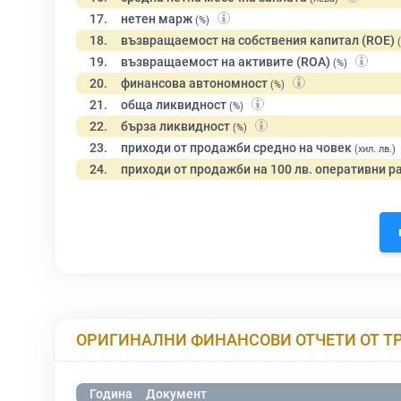
17.
нетен марж
(%)
18.
възвращаемост на собствения капитал (ROE)
19.
възвращаемост на активите (ROA)
(%)
20.
финансова автономност
(%)
21.
обща ликвидност
(%)
22.
бърза ликвидност
(%)
23.
приходи от продажби средно на човек
(хил. лв.)
24.
приходи от продажби на 100 лв. оперативни р
ОРИГИНАЛНИ ФИНАНСОВИ ОТЧЕТИ ОТ Т
Година
Документ