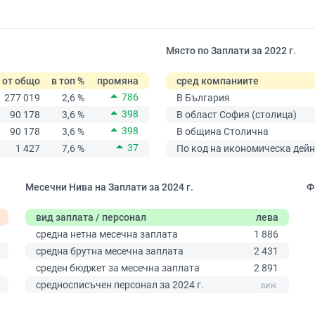
Място по Заплати за 2022 г.
от общо
в топ %
промяна
сред компаниите
786
277 019
2,6 %
В България
398
90 178
3,6 %
В област София (столица)
398
90 178
3,6 %
В община Столична
37
1 427
7,6 %
По код на икономическа дейн
Месечни Нива на Заплати за 2024 г.
Ф
вид заплата / персонал
лева
средна нетна месечна заплата
1 886
средна брутна месечна заплата
2 431
среден бюджет за месечна заплата
2 891
0
средносписъчен персонал за 2024 г.