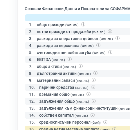
Основни Финансови Данни и Показатели за СОФАРМА
1.
общо приходи
(хил. лв.)
2.
нетни приходи от продажби
(хил. лв.)
3.
разходи за оперативна дейност
(хил. лв.)
4.
разходи за персонала
(хил. лв.)
5.
счетоводна печалба/загуба
(хил. лв.)
6.
EBITDA
(хил. лв.)
7.
общо активи
(хил. лв.)
8.
дълготрайни активи
(хил. лв.)
9.
материални запаси
(хил. лв.)
10.
парични средства
(хил. лв.)
11.
вземания общо
(хил. лв.)
12.
задължения общо
(хил. лв.)
13.
задължения към финансови институции
(хил. лв
14.
собствен капитал
(хил. лв.)
15.
средносписъчен персонал
(брой)
16.
средна нетна месечна заплата
(лева)