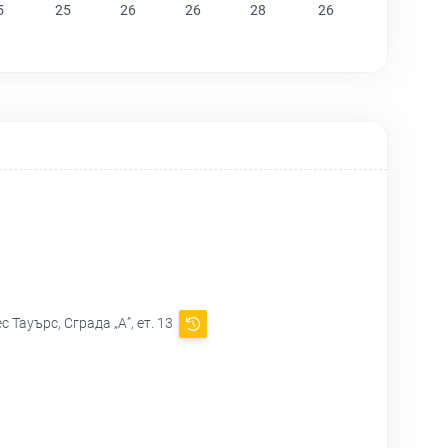
5
25
26
26
28
26
 Тауърс, Сграда „А”, ет. 13