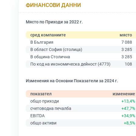
ФИНАНСОВИ ДАННИ
Място по Приходи за 2022 г.
сред компаниите
място
В България
7 088
В област София (столица)
3 285
В община Столична
3 285
По код на икономическа дейност (4773)
108
Изменения на Основни Показатели за 2024 г.
показател
изменение
общо приходи
+13,4%
счетоводна печалба
+47,7%
EBITDA
+34,9%
общо активи
+8,5%