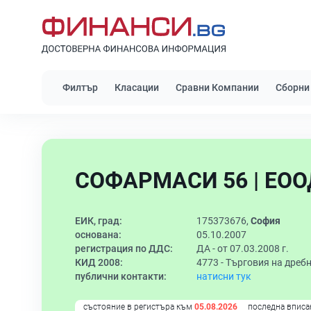
Филтър
Класации
Сравни Компании
Сборни
СОФАРМАСИ 56 | ЕОО
ЕИК, град:
175373676,
София
основана:
05.10.2007
регистрация по ДДС:
ДА - от 07.03.2008 г.
КИД 2008:
4773 -
Търговия на дребн
публични контакти:
натисни тук
състояние в регистъра към
05.08.2026
последна вписа