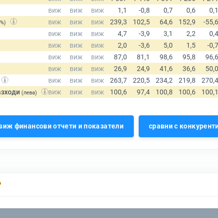
(%)
азходи
(лева)
виж финансови отчети и показатели
сравни с конкурент
Р