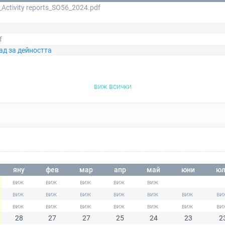
Activity reports_SO56_2024.pdf
f
ад за дейността
виж всички
яну
фев
мар
апр
май
юни
юл
28
27
27
25
24
23
2