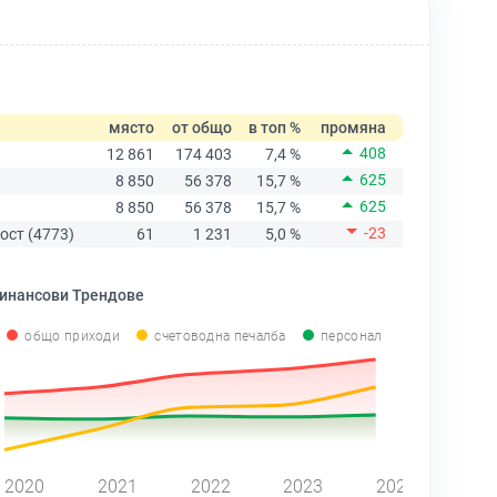
място
от общо
в топ %
промяна
408
12 861
174 403
7,4 %
625
8 850
56 378
15,7 %
625
8 850
56 378
15,7 %
-23
ост (4773)
61
1 231
5,0 %
инансови Трендове
общо приходи
счетоводна печалба
персонал
2020
2021
2022
2023
2024