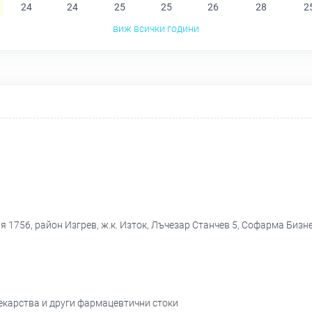
24
24
25
25
26
28
2
виж всички години
 1756, район Изгрев, ж.к. Изток, Лъчезар Станчев 5, Софарма Бизнес
лекарства и други фармацевтични стоки