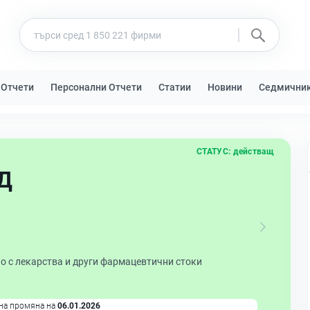
 Отчети
Персонални Отчети
Статии
Новини
Седмични
СТАТУС:
действащ
Д
о с лекарства и други фармацевтични стоки
на промяна на
06.01.2026