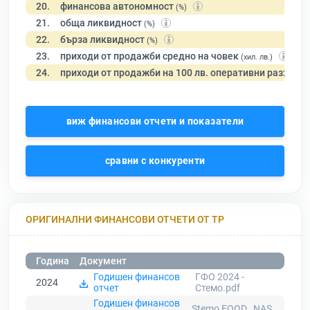
20.
финансова автономност
(%)
21.
обща ликвидност
(%)
22.
бърза ликвидност
(%)
23.
приходи от продажби средно на човек
(хил. лв.)
24.
приходи от продажби на 100 лв. оперативни разходи
виж финансови отчети и показатели
сравни с конкуренти
ОРИГИНАЛНИ ФИНАНСОВИ ОТЧЕТИ ОТ ТР
Година
Документ
Годишен финансов
ГФО 2024 -
2024
отчет
Стемо.pdf
Годишен финансов
Stemo EOOD_ NAS