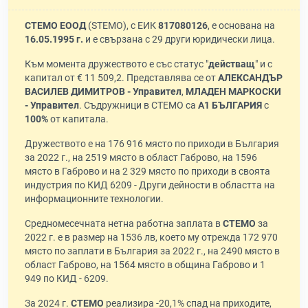
СТЕМО ЕООД
(STEMO), с ЕИК
817080126
, е основана на
16.05.1995 г.
и е свързана с 29 други юридически лица.
Към момента дружеството е със статус "
действащ
" и с
капитал от € 11 509,2. Представлява се от
АЛЕКСАНДЪР
ВАСИЛЕВ ДИМИТРОВ - Управител
,
МЛАДЕН МАРКОСКИ
- Управител
. Съдружници в СТЕМО са
А1 БЪЛГАРИЯ
с
100%
от капитала.
Дружеството е на 176 916 място по приходи в България
за 2022 г., на 2519 място в област Габрово, на 1596
място в Габрово и на 2 329 място по приходи в своята
индустрия по КИД 6209 - Други дейности в областта на
информационните технологии.
Средномесечната нетна работна заплата в
СТЕМО
за
2022 г. е в размер на 1536 лв, което му отрежда 172 970
място по заплати в България за 2022 г., на 2490 място в
област Габрово, на 1564 място в община Габрово и 1
949 по КИД - 6209.
За 2024 г.
СТЕМО
реализира -20,1% спад на приходите,