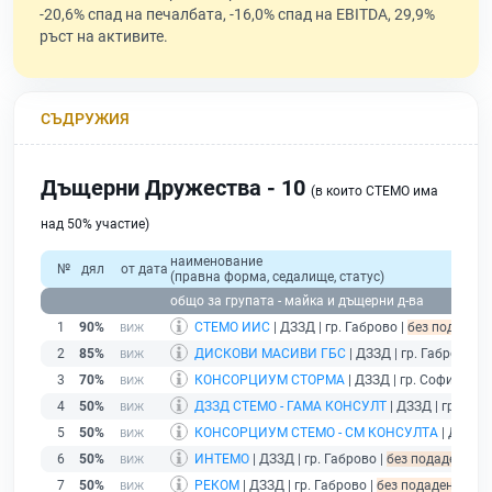
-20,6% спад на печалбата, -16,0% спад на EBITDA, 29,9%
ръст на активите.
СЪДРУЖИЯ
Дъщерни Дружества - 10
(в които СТЕМО има
над 50% участие)
наименование
№
дял
от дата
(правна форма, седалище, статус)
общо за групата - майка и дъщерни д-ва
1
90%
СТЕМО ИИС
| ДЗЗД | гр. Габрово |
без подаден 
2
85%
ДИСКОВИ МАСИВИ ГБС
| ДЗЗД | гр. Габрово |
б
3
70%
КОНСОРЦИУМ СТОРМА
| ДЗЗД | гр. София |
без
4
50%
ДЗЗД СТЕМО - ГАМА КОНСУЛТ
| ДЗЗД | гр. Габ
5
50%
КОНСОРЦИУМ СТЕМО - СМ КОНСУЛТА
| ДЗЗД |
6
50%
ИНТЕМО
| ДЗЗД | гр. Габрово |
без подаден фин
7
50%
РЕКОМ
| ДЗЗД | гр. Габрово |
без подаден финан