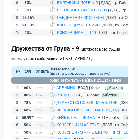
6
35%
БЪЛГАРСКИ ПОРЕЧИЯ
| ДЗЗД | гр. Габрово |
б
7
34%
СТЕМО И КОЛБИС И РС - ТМ
| ДЗЗД | гр. Софи
8
28,36%
ОБЕДИНЕНИЕ СИСТЕКОМ
| ДЗЗД | гр. София 
9
21,13%
КОНСОРЦИУМ СТЕМИО
| ДЗЗД | гр. София |
б
10
40%
КОНСОРЦИУМ Г - 140
| ДЗЗД | гр. София |
дей
Дружества от Група - 9
(дружества със същия
мажоритарен собственик - А1 БЪЛГАРИЯ АД)
наименование
№
дял
от дата
(правна форма, седалище, статус)
общо за групата - майка и дъщерни д-ва
1
100%
АПРИМИС
| ЕООД | София |
действащ
2
100%
СТЕМО
| ЕООД | Габрово |
действащ
3
78%
ДРУЖЕСТВО ПО ЗЗД - МОБИЛИНК
| ДЗЗД | гр.
4
60%
ОБЕДИНЕНИЕ СИСТЕМА 112 ДЗЗД
| ДЗЗД | гр
5
50,99%
КЕЙБЪЛТЕЛ - ПРИМА
| АД | Несебър |
действа
6
50%
КОНСОРЦИУМ АБ ГРУП
| ДЗЗД | гр. София |
д
7
50%
КОНСОРЦИУМ А1 - ЕЛЕКТРОН ПРОГРЕС ДЗЗ