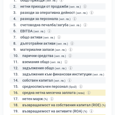
1.
общо приходи
(хил. лв.)
2.
нетни приходи от продажби
(хил. лв.)
3.
разходи за оперативна дейност
(хил. лв.)
4.
разходи за персонала
(хил. лв.)
5.
счетоводна печалба/загуба
(хил. лв.)
6.
EBITDA
(хил. лв.)
7.
общо активи
(хил. лв.)
8.
дълготрайни активи
(хил. лв.)
9.
материални запаси
(хил. лв.)
10.
парични средства
(хил. лв.)
11.
вземания общо
(хил. лв.)
12.
задължения общо
(хил. лв.)
13.
задължения към финансови институции
(хил. лв.)
14.
собствен капитал
(хил. лв.)
15.
средносписъчен персонал
(брой)
16.
средна нетна месечна заплата
(лева)
17.
нетен марж
(%)
18.
възвращаемост на собствения капитал (ROE)
(%)
19.
възвращаемост на активите (ROA)
(%)