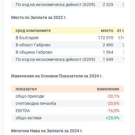
По код на икономическа дейност (6209)
2 329
3 288
Място по Заплати за 2022 г.
сред компаниите
място
от общо
В България
172 970
174 403
В област Габрово
2 490
2 514
В община Габрово
1 564
1 572
По код на икономическа дейност (6209)
1 949
1 961
Изменения на Основни Показатели за 2024 г.
показател
изменение
общо приходи
-20,1%
счетоводна печалба
-20,6%
EBITDA
-16,0%
общо активи
+29,9%
Месечни Нива на Заплати за 2024 г.