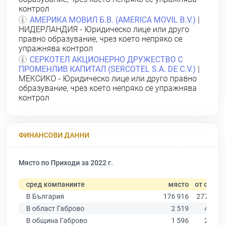
контрол
АМЕРИКА МОВИЛ Б.В. (AMERICA MOVIL B.V.)
|
НИДЕРЛАНДИЯ - Юридическо лице или друго
правно образувание, чрез което непряко се
упражнява контрол
СЕРКОТЕЛ АКЦИОНЕРНО ДРУЖЕСТВО С
ПРОМЕНЛИВ КАПИТАЛ (SERCOTEL S.A. DE C.V.)
|
МЕКСИКО - Юридическо лице или друго правно
образувание, чрез което непряко се упражнява
контрол
ФИНАНСОВИ ДАННИ
Място по Приходи за 2022 г.
сред компаниите
място
от общо
В България
176 916
277 019
В област Габрово
2 519
4 019
В община Габрово
1 596
2 540