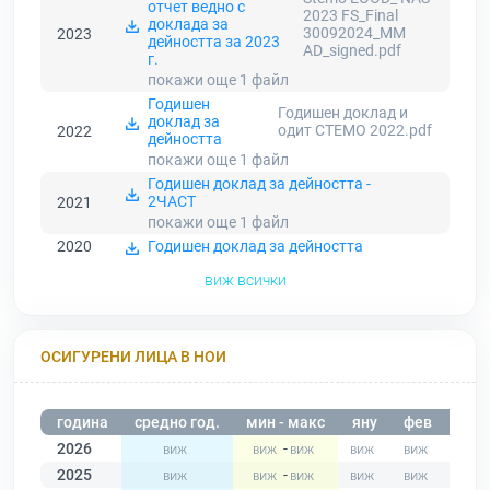
отчет ведно с
2023 FS_Final
доклада за
30092024_ММ
2023
дейността за 2023
AD_signed.pdf
г.
покажи още 1
файл
Годишен
Годишен доклад и
доклад за
одит СТЕМО 2022.pdf
2022
дейността
покажи още 1
файл
Годишен доклад за дейността -
2ЧАСТ
2021
покажи още 1
файл
2020
Годишен доклад за дейността
виж всички
ОСИГУРЕНИ ЛИЦА В НОИ
година
средно год.
мин - макс
яну
фев
мар
2026
-
2025
-