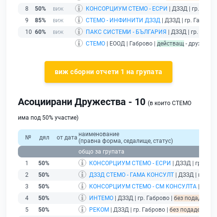
8
50%
КОНСОРЦИУМ СТЕМО - ЕСРИ
| ДЗЗД | гр. Габр
9
85%
СТЕМО - ИНФИНИТИ ДЗЗД
| ДЗЗД | гр. Габрово
10
60%
ПАКС СИСТЕМИ - БЪЛГАРИЯ
| ДЗЗД | гр. Габро
СТЕМО
| ЕООД | Габрово |
действащ
- дружеств
виж сборни отчети 1 на групата
Асоциирани Дружества - 10
(в които СТЕМО
има под 50% участие)
наименование
№
дял
от дата
(правна форма, седалище, статус)
общо за групата
1
50%
КОНСОРЦИУМ СТЕМО - ЕСРИ
| ДЗЗД | гр. Габ
2
50%
ДЗЗД СТЕМО - ГАМА КОНСУЛТ
| ДЗЗД | гр. Га
3
50%
КОНСОРЦИУМ СТЕМО - СМ КОНСУЛТА
| ДЗЗД 
4
50%
ИНТЕМО
| ДЗЗД | гр. Габрово |
без подаден фи
5
50%
РЕКОМ
| ДЗЗД | гр. Габрово |
без подаден фина