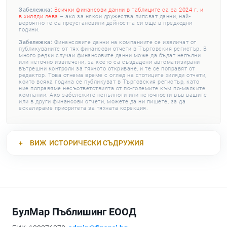
Забележка:
Всички финансови данни в таблиците са за 2024 г. и
в хиляди лева
– ако за някои дружества липсват данни, най-
вероятно те са преустановили дейността си още в предходни
години.
Забележка:
Финансовите данни на компаниите се извличат от
публикуваните от тях финансови отчети в Търговския регистър. В
много редки случаи финансовите данни може да бъдат непълни
или неточно извлечени, за което са създадени автоматизирани
вътрешни контроли за тяхното откриване, и те се поправят от
редактор. Това отнема време с оглед на стотиците хиляди отчети,
които всяка година се публикуват в Търговския регистър, като
ние поправяме несъответствията от по-големите към по-малките
компании. Ако забележите непълноти или неточности във вашите
или в други финансови отчети, можете да ни пишете, за да
ескалираме приоритета за тяхната корекция.
ВИЖ
ИСТОРИЧЕСКИ СЪДРУЖИЯ
БулМар Пъблишинг ЕООД