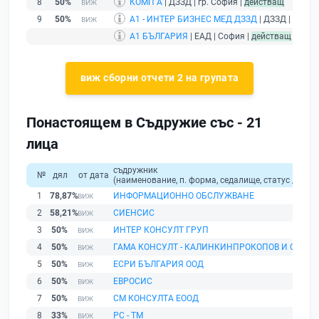
8
50%
КОМП А
| ДЗЗД | гр. София |
действащ
9
50%
А1 - ИНТЕР БИЗНЕС МЕД ДЗЗД
| ДЗЗД | гр. Со
А1 БЪЛГАРИЯ
| ЕАД | София |
действащ
- друж
виж сборни отчети 2 на групата
Понастоящем в Съдружие със - 21
лица
съдружник
№
дял
от дата
(наименование, п. форма, седалище, статус / физи
1
78,87%
ИНФОРМАЦИОННО ОБСЛУЖВАНЕ
2
58,21%
СИЕНСИС
3
50%
ИНТЕР КОНСУЛТ ГРУП
4
50%
ГАМА КОНСУЛТ - КАЛИНКИНПРОКОПОВ И С - ИЕ
5
50%
ЕСРИ БЪЛГАРИЯ ООД
6
50%
ЕВРОСИС
7
50%
СМ КОНСУЛТА ЕООД
8
33%
РС - ТМ