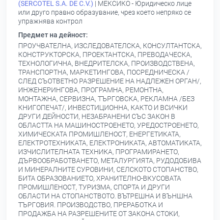
(SERCOTEL S.A. DE C.V.)
| МЕКСИКО - Юридическо лице
или друго правно образувание, чрез което непряко се
упражнява контрол
Предмет на дейност:
ПРОУЧВАТЕЛНА, ИЗСЛЕДОВАТЕЛСКА, КОНСУЛТАНТСКА,
КОНСТРУКТОРСКА, ПРОЕКТАНТСКА, ПРЕВОДАЧЕСКА,
ТЕХНОЛОГИЧНА, ВНЕДРИТЕЛСКА, ПРОИЗВОДСТВЕНА,
ТРАНСПОРТНА, МАРКЕТИНГОВА, ПОСРЕДНИЧЕСКА /
СЛЕД СЪОТВЕТНО РАЗРЕШЕНИЕ НА НАДЛЕЖЕН ОРГАН/,
ИНЖЕНЕРИНГОВА, ПРОГРАМНА, РЕМОНТНА,
МОНТАЖНА, СЕРВИЗНА, ТЪРГОВСКА, РЕКЛАМНА /БЕЗ
КНИГОПЕЧАТ/, ИНВЕСТИЦИОННА, КАКТО И ВСИЧКИ
ДРУГИ ДЕЙНОСТИ, НЕЗАБРАНЕНИ СЪС ЗАКОН В
ОБЛАСТТА НА МАШИНОСТРОЕНЕТО, УРЕДОСТРОЕНЕТО,
ХИМИЧЕСКАТА ПРОМИШЛЕНОСТ, ЕНЕРГЕТИКАТА,
ЕЛЕКТРОТЕХНИКАТА, ЕЛЕКТРОНИКАТА, АВТОМАТИКАТА,
ИЗЧИСЛИТЕЛНАТА ТЕХНИКА, ПРОГРАМИРАНЕТО,
ДЪРВООБРАБОТВАНЕТО, МЕТАЛУРГИЯТА, РУДОДОБИВА
И МИНЕРАЛНИТЕ СУРОВИНИ, СЕЛСКОТО СТОПАНСТВО,
БИТА ОБРАЗОВАНИЕТО, ХРАНИТЕЛНО-ВКУСОВАТА
ПРОМИШЛЕНОСТ, ТУРИЗМА, СПОРТА И ДРУГИ
ОБЛАСТИ НА СТОПАНСТВОТО. ВЪТРЕШНА И ВЪНШНА
ТЪРГОВИЯ. ПРОИЗВОДСТВО, ПРЕРАБОТКА И
ПРОДАЖБА НА РАЗРЕШЕНИТЕ ОТ ЗАКОНА СТОКИ,