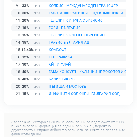
9
33%
КОЛБИС - МЕЖДУНАРОДЕН ТРАНСФЕР
10
30%
ГМБХ ИНФОРМЕЙШЪН ЕНД КОМЮНИКЕЙШЪН - 
11
20%
ТЕЛЕЛИНК ИНФРА СЪРВИСИС
12
18%
ЕСРИ - БЪЛГАРИЯ
13
15%
ТЕЛЕЛИНК БИЗНЕС СЪРВИСИС
14
15%
ГРАВИС БЪЛГАРИЯ АД
15
13,43%
КОМСОФТ
16
12%
ГЕОГРАФИКА
17
10%
АЙ ТИ ФЛАЙТ
18
40%
ГАМА КОНСУЛТ - КАЛИНКИНПРОКОПОВ И С - ИЕ
19
40%
БАЛИСТИК СЕЛ
20
20%
ПЪТИЩА И МОСТОВЕ
21
15%
ИНФИНИТИ СОЛЮШЪН БЪЛГАРИЯ ООД
Забележка:
Исторически финансови данни се поддържат от 2008
г. Ако липсва информация за години до 2024 г. , вероятно
дружеството е спряло дейност в годината, за която са последните
финансови данни.