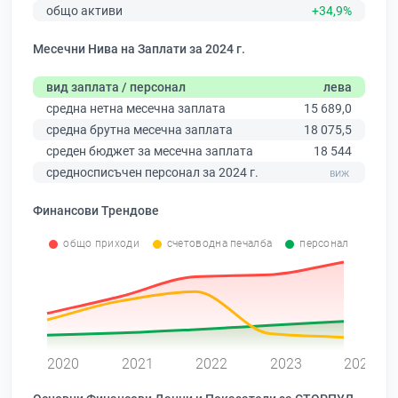
общо активи
+34,9%
Месечни Нива на Заплати за 2024 г.
вид заплата / персонал
лева
средна нетна месечна заплата
15 689,0
средна брутна месечна заплата
18 075,5
среден бюджет за месечна заплата
18 544
средносписъчен персонал за 2024 г.
Финансови Трендове
общо приходи
счетоводна печалба
персонал
0
2020
2021
2022
2023
2024