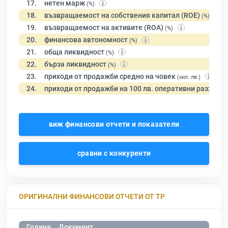
17.
нетен марж
(%)
18.
възвращаемост на собствения капитал (ROE)
(%)
19.
възвращаемост на активите (ROA)
(%)
20.
финансова автономност
(%)
21.
обща ликвидност
(%)
22.
бърза ликвидност
(%)
23.
приходи от продажби средно на човек
(хил. лв.)
24.
приходи от продажби на 100 лв. оперативни разходи
виж финансови отчети и показатели
сравни с конкуренти
ОРИГИНАЛНИ ФИНАНСОВИ ОТЧЕТИ ОТ ТР
Година
Документ