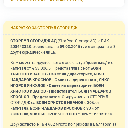
ВИЖ ИСТОРИЯ НА ПРОМЕНИТЕ (9)
НАКРАТКО ЗА СТОРПУЛ СТОРИДЖ
СТОРПУЛ СТОРИДЖ АД
(StorPool Storage AD), с ЕИК
203443323
, е основана на
09.03.2015 г.
и е свързана с 0
други юридически лица.
Към момента дружеството е със статус "
действащ
" и с
капитал от € 39 006,5. Представлява се от
БОЯН
ХРИСТОВ ИВАНОВ - Съвет на директорите
,
БОЯН
ЧАВДАРОВ КРОСНОВ - Съвет на директорите
,
ЯНКО
ИГОРОВ ЯНКУЛОВ - Съвет на директорите
,
БОЯН
ХРИСТОВ ИВАНОВ - Представител
,
БОЯН ЧАВДАРОВ
КРОСНОВ - Представител
. Съдружници в СТОРПУЛ
СТОРИДЖ са
БОЯН ХРИСТОВ ИВАНОВ
с
30%
от
капитала,
БОЯН ЧАВДАРОВ КРОСНОВ
с
30%
от
капитала,
ЯНКО ИГОРОВ ЯНКУЛОВ
с
30%
от капитала.
Дружеството е на 4 602 място по приходи в България за