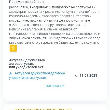
Предмет на дейност:
разработка, внедряване и поддръжка на софтуерни и
хардуерни продукти и решения; консултантска дейност;
комисионни сделки; търговско представителство и
посредничество; както и всяка дейност, която не е
забранена от закон или друг нормативен акт на
Република България. В случай че някоя от
гореизброените дейности подлежи на разрешителен или
лицензионен режим, тя ще бъде упражнявана само след
като съответното разрешение бъде надлежно получено
Актуален дружествен
договор, устав,
или учредителен акт:
Актуален дружествен договор/
от
11.09.2023
учредителен акт/устав
виж всички