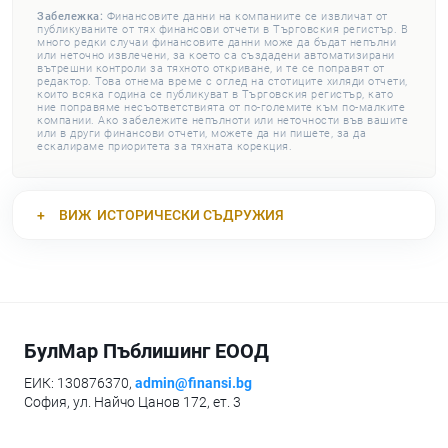
Забележка:
Финансовите данни на компаниите се извличат от
публикуваните от тях финансови отчети в Търговския регистър. В
много редки случаи финансовите данни може да бъдат непълни
или неточно извлечени, за което са създадени автоматизирани
вътрешни контроли за тяхното откриване, и те се поправят от
редактор. Това отнема време с оглед на стотиците хиляди отчети,
които всяка година се публикуват в Търговския регистър, като
ние поправяме несъответствията от по-големите към по-малките
компании. Ако забележите непълноти или неточности във вашите
или в други финансови отчети, можете да ни пишете, за да
ескалираме приоритета за тяхната корекция.
ВИЖ
ИСТОРИЧЕСКИ СЪДРУЖИЯ
БулМар Пъблишинг ЕООД
ЕИК: 130876370,
admin@finansi.bg
София, ул. Найчо Цанов 172, ет. 3