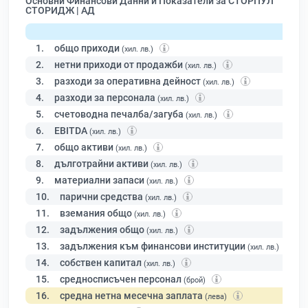
Основни Финансови Данни и Показатели за СТОРПУЛ
СТОРИДЖ | АД
1.
общо приходи
(хил. лв.)
2.
нетни приходи от продажби
(хил. лв.)
3.
разходи за оперативна дейност
(хил. лв.)
4.
разходи за персонала
(хил. лв.)
5.
счетоводна печалба/загуба
(хил. лв.)
6.
EBITDA
(хил. лв.)
7.
общо активи
(хил. лв.)
8.
дълготрайни активи
(хил. лв.)
9.
материални запаси
(хил. лв.)
10.
парични средства
(хил. лв.)
11.
вземания общо
(хил. лв.)
12.
задължения общо
(хил. лв.)
13.
задължения към финансови институции
(хил. лв.)
14.
собствен капитал
(хил. лв.)
15.
средносписъчен персонал
(брой)
16.
средна нетна месечна заплата
(лева)