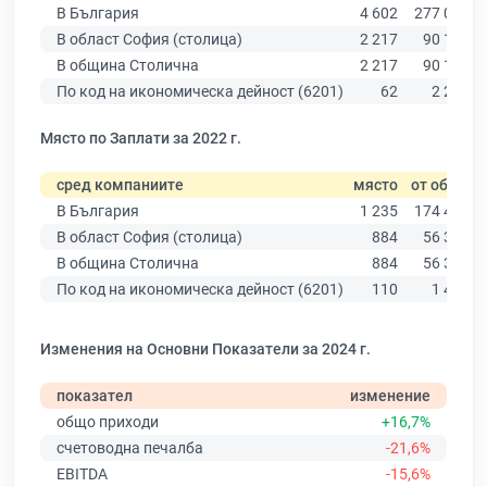
В България
4 602
277 019
В област София (столица)
2 217
90 178
В община Столична
2 217
90 178
По код на икономическа дейност (6201)
62
2 203
Място по Заплати за 2022 г.
сред компаниите
място
от общо
В България
1 235
174 403
В област София (столица)
884
56 378
В община Столична
884
56 378
По код на икономическа дейност (6201)
110
1 499
Изменения на Основни Показатели за 2024 г.
показател
изменение
общо приходи
+16,7%
счетоводна печалба
-21,6%
EBITDA
-15,6%