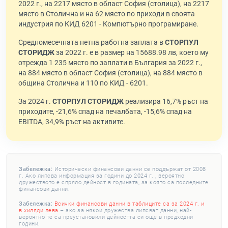
2022 г., на 2217 място в област София (столица), на 2217
място в Столична и на 62 място по приходи в своята
индустрия по КИД 6201 - Компютърно програмиране.
Средномесечната нетна работна заплата в
СТОРПУЛ
СТОРИДЖ
за 2022 г. е в размер на 15688.98 лв, което му
отрежда 1 235 място по заплати в България за 2022 г.,
на 884 място в област София (столица), на 884 място в
община Столична и 110 по КИД - 6201.
За 2024 г.
СТОРПУЛ СТОРИДЖ
реализира 16,7% ръст на
приходите, -21,6% спад на печалбата, -15,6% спад на
EBITDA, 34,9% ръст на активите.
Забележка:
Исторически финансови данни се поддържат от 2008
г. Ако липсва информация за години до 2024 г. , вероятно
дружеството е спряло дейност в годината, за която са последните
финансови данни.
Забележка:
Всички финансови данни в таблиците са за 2024 г. и
в хиляди лева
– ако за някои дружества липсват данни, най-
вероятно те са преустановили дейността си още в предходни
години.