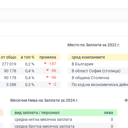
Място по Заплати за 2022 г.
от общо
в топ %
промяна
сред компаниите
-187
277 019
0,2 %
В България
-96
90 178
0,4 %
В област София (столица)
-96
90 178
0,4 %
В община Столична
-2
3 288
0,3 %
По код на икономическа дейн
Месечни Нива на Заплати за 2024 г.
Ф
вид заплата / персонал
лева
средна нетна месечна заплата
0
средна брутна месечна заплата
0