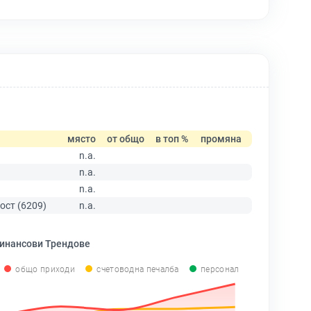
място
от общо
в топ %
промяна
n.a.
n.a.
n.a.
ост (6209)
n.a.
инансови Трендове
общо приходи
счетоводна печалба
персонал