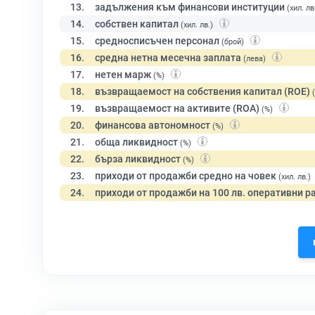
13.
задължения към финансови институции
(хил. лв
14.
собствен капитал
(хил. лв.)
15.
средносписъчен персонал
(брой)
16.
средна нетна месечна заплата
(лева)
17.
нетен марж
(%)
18.
възвращаемост на собствения капитал (ROE)
19.
възвращаемост на активите (ROA)
(%)
20.
финансова автономност
(%)
21.
обща ликвидност
(%)
22.
бърза ликвидност
(%)
23.
приходи от продажби средно на човек
(хил. лв.)
24.
приходи от продажби на 100 лв. оперативни р