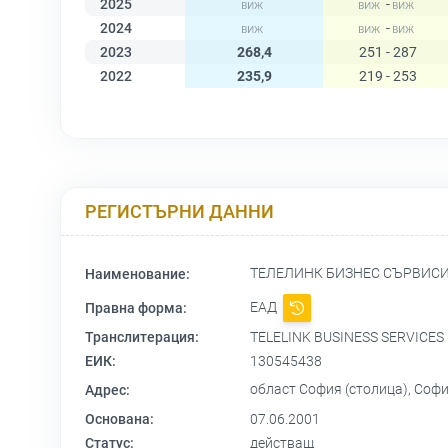
2025
-
2024
-
2023
268,4
251 - 287
2022
235,9
219 - 253
РЕГИСТЪРНИ ДАННИ
ТЕЛЕЛИНК БИЗНЕС СЪРВИС
Наименование:
ЕАД
Правна форма:
Транслитерация:
TELELINK BUSINESS SERVICES
ЕИК:
130545438
област София (столица), Софи
Адрес:
Основана:
07.06.2001
Статус:
действащ