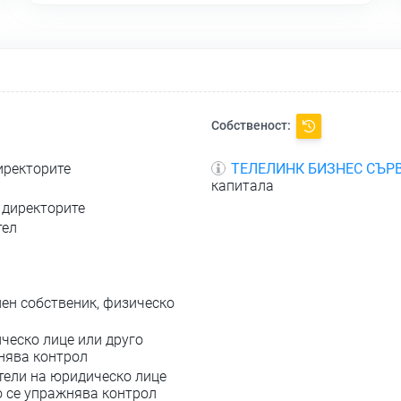
Собственост:
иректорите
ТЕЛЕЛИНК БИЗНЕС СЪР
капитала
 директорите
тел
ен собственик, физическо
ческо лице или друго
жнява контрол
тели на юридическо лице
о се упражнява контрол