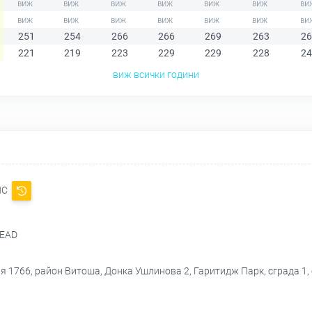
251
254
266
266
269
263
26
221
219
223
229
229
228
24
виж всички години
ИС
 EAD
я 1766, район Витоша, Донка Ушлинова 2, Гаритидж Парк, сграда 1, 