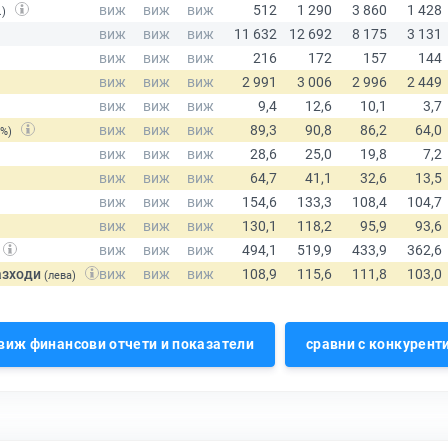
.)
(%)
азходи
(лева)
виж финансови отчети и показатели
сравни с конкурент