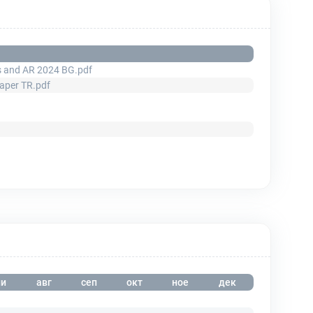
ts and AR 2024 BG.pdf
paper TR.pdf
и
авг
сеп
окт
ное
дек