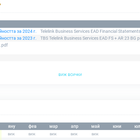
Р
ността за 2024 г.
Telelink Business Services EAD Financial Statemen
ността за 2023 г.
TBS Telelink Business Services EAD FS + AR 23 BG 
.pdf
виж всички
яну
фев
мар
апр
май
юни
юл