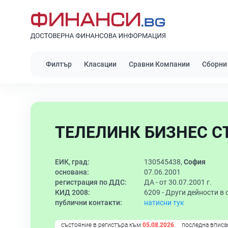
Филтър
Класации
Сравни Компании
Сборни
ТЕЛЕЛИНК БИЗНЕС С
ЕИК, град:
130545438,
София
основана:
07.06.2001
регистрация по ДДС:
ДА - от 30.07.2001 г.
КИД 2008:
6209 -
Други дейности в
публични контакти:
натисни тук
състояние в регистъра към
05.08.2026
последна вписа