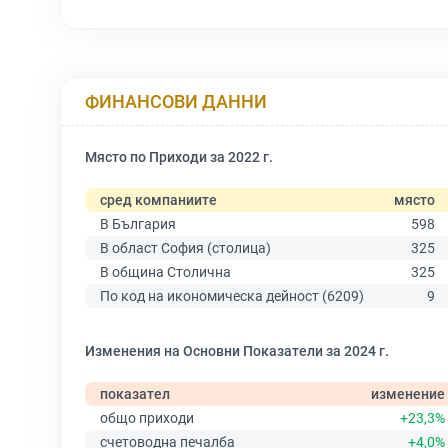
ФИНАНСОВИ ДАННИ
Място по Приходи за 2022 г.
сред компаниите
място
В България
598
В област София (столица)
325
В община Столична
325
По код на икономическа дейност (6209)
9
Изменения на Основни Показатели за 2024 г.
показател
изменение
общо приходи
+23,3%
счетоводна печалба
+4,0%