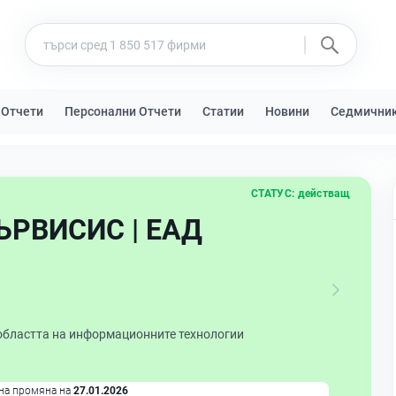
 Отчети
Персонални Отчети
Статии
Новини
Седмични
СТАТУС:
действащ
ЪРВИСИС | ЕАД
 областта на информационните технологии
на промяна на
27.01.2026