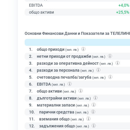
EBITDA
+4,0%
общо активи
+25,5%
Основни Финансови Данни и Показатели за ТЕЛЕЛИ
1.
общо приходи
(хил. лв.)
2.
нетни приходи от продажби
(хил. лв.)
3.
разходи за оперативна дейност
(хил. лв.)
4.
разходи за персонала
(хил. лв.)
5.
счетоводна печалба/загуба
(хил. лв.)
6.
EBITDA
(хил. лв.)
7.
общо активи
(хил. лв.)
8.
дълготрайни активи
(хил. лв.)
9.
материални запаси
(хил. лв.)
10.
парични средства
(хил. лв.)
11.
вземания общо
(хил. лв.)
12.
задължения общо
(хил. лв.)