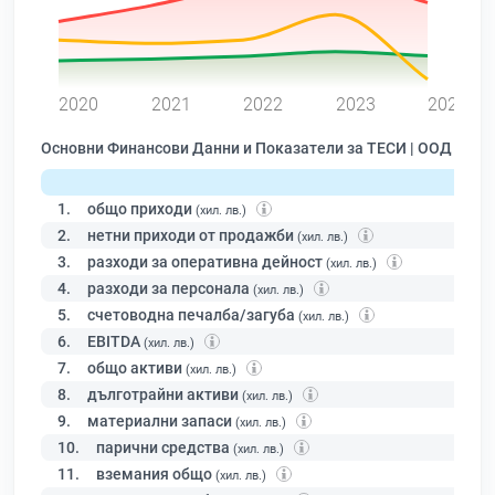
0
2020
2021
2022
2023
2024
Основни Финансови Данни и Показатели за ТЕСИ | ООД
1.
общо приходи
(хил. лв.)
2.
нетни приходи от продажби
(хил. лв.)
3.
разходи за оперативна дейност
(хил. лв.)
4.
разходи за персонала
(хил. лв.)
5.
счетоводна печалба/загуба
(хил. лв.)
6.
EBITDA
(хил. лв.)
7.
общо активи
(хил. лв.)
8.
дълготрайни активи
(хил. лв.)
9.
материални запаси
(хил. лв.)
10.
парични средства
(хил. лв.)
11.
вземания общо
(хил. лв.)