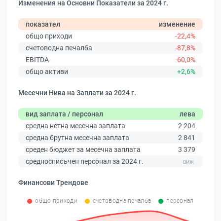
Изменения на Основни Показатели за 2024 г.
показател
изменение
общо приходи
-22,4%
счетоводна печалба
-87,8%
EBITDA
-60,0%
общо активи
+2,6%
Месечни Нива на Заплати за 2024 г.
вид заплата / персонал
лева
средна нетна месечна заплата
2 204
средна брутна месечна заплата
2 841
среден бюджет за месечна заплата
3 379
средносписъчен персонал за 2024 г.
Финансови Трендове
общо приходи
счетоводна печалба
персонал