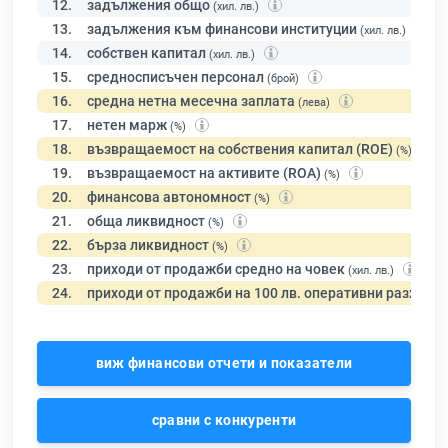
12.
задължения общо
(хил. лв.)
13.
задължения към финансови институции
(хил. лв.)
14.
собствен капитал
(хил. лв.)
15.
средносписъчен персонал
(брой)
16.
средна нетна месечна заплата
(лева)
17.
нетен марж
(%)
18.
възвращаемост на собствения капитал (ROE)
(%)
19.
възвращаемост на активите (ROA)
(%)
20.
финансова автономност
(%)
21.
обща ликвидност
(%)
22.
бърза ликвидност
(%)
23.
приходи от продажби средно на човек
(хил. лв.)
24.
приходи от продажби на 100 лв. оперативни разходи
виж финансови отчети и показатели
сравни с конкуренти