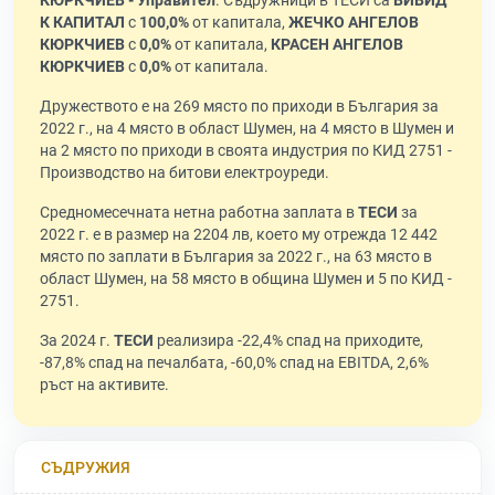
КЮРКЧИЕВ - Управител
. Съдружници в ТЕСИ са
ВИВИД
К КАПИТАЛ
с
100,0%
от капитала,
ЖЕЧКО АНГЕЛОВ
КЮРКЧИЕВ
с
0,0%
от капитала,
КРАСЕН АНГЕЛОВ
КЮРКЧИЕВ
с
0,0%
от капитала.
Дружеството е на 269 място по приходи в България за
2022 г., на 4 място в област Шумен, на 4 място в Шумен и
на 2 място по приходи в своята индустрия по КИД 2751 -
Производство на битови електроуреди.
Средномесечната нетна работна заплата в
ТЕСИ
за
2022 г. е в размер на 2204 лв, което му отрежда 12 442
място по заплати в България за 2022 г., на 63 място в
област Шумен, на 58 място в община Шумен и 5 по КИД -
2751.
За 2024 г.
ТЕСИ
реализира -22,4% спад на приходите,
-87,8% спад на печалбата, -60,0% спад на EBITDA, 2,6%
ръст на активите.
СЪДРУЖИЯ