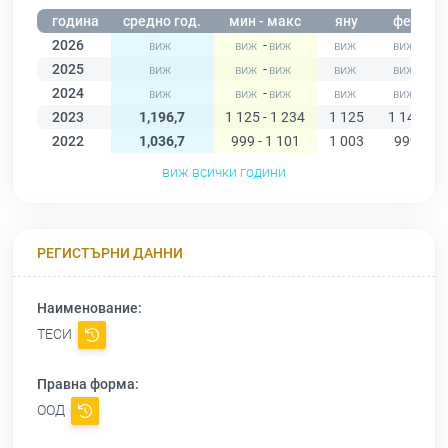
година
средно год.
мин - макс
яну
фев
2026
-
2025
-
2024
-
2023
1,196,7
1 125 - 1 234
1 125
1 149
2022
1,036,7
999 - 1 101
1 003
999
виж всички години
РЕГИСТЪРНИ ДАННИ
Наименование:
ТЕСИ
Правна форма:
ООД