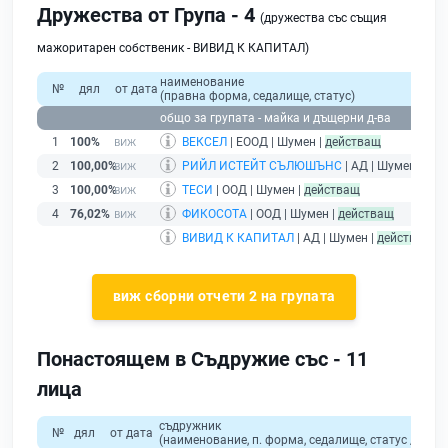
Дружества от Група - 4
(дружества със същия
мажоритарен собственик - ВИВИД К КАПИТАЛ)
наименование
№
дял
от дата
(правна форма, седалище, статус)
общо за групата - майка и дъщерни д-ва
1
100%
ВЕКСЕЛ
| ЕООД | Шумен |
действащ
2
100,00%
РИЙЛ ИСТЕЙТ СЪЛЮШЪНС
| АД | Шумен |
дей
3
100,00%
ТЕСИ
| ООД | Шумен |
действащ
4
76,02%
ФИКОСОТА
| ООД | Шумен |
действащ
ВИВИД К КАПИТАЛ
| АД | Шумен |
действащ
- 
виж сборни отчети 2 на групата
Понастоящем в Съдружие със - 11
лица
съдружник
№
дял
от дата
(наименование, п. форма, седалище, статус / физи