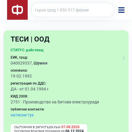
ТЕСИ | ООД
СТАТУС:
действащ
ЕИК, град:
040029337,
Шумен
основана:
19.02.1992
регистрация по ДДС:
ДА - от 01.04.1994 г.
КИД 2008:
2751 -
Производство на битови електроуреди
публични контакти:
натисни тук
състояние в регистъра към
07.08.2026
последна вписана промяна на
06.12.2024