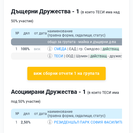
Дъщерни Дружества - 1
(в които ТЕСИ има над
50% участие)
наименование
№
дял
от дата
(правна форма, седалище, статус)
общо за групата - майка и дъщерни д-ва
1
100%
СМЕДА
| ЕАД | гр. Смядово |
действащ
ТЕСИ
| ООД | Шумен |
действащ
- дружество м
виж сборни отчети 1 на групата
Асоциирани Дружества - 1
(в които ТЕСИ има
под 50% участие)
наименование
№
дял
от дата
(правна форма, седалище, статус)
1
2,50%
РЕЗИДЕНШЪЛ ПАРК СОФИЯ ФАСИЛИТИ МЕ