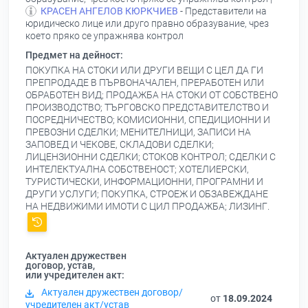
КРАСЕН АНГЕЛОВ КЮРКЧИЕВ
- Представители на
юридическо лице или друго правно образувание, чрез
което пряко се упражнява контрол
Предмет на дейност:
ПОКУПКА НА СТОКИ ИЛИ ДРУГИ ВЕЩИ С ЦЕЛ ДА ГИ
ПРЕПРОДАДЕ В ПЪРВОНАЧАЛЕН, ПРЕРАБОТЕН ИЛИ
ОБРАБОТЕН ВИД; ПРОДАЖБА НА СТОКИ ОТ СОБСТВЕНО
ПРОИЗВОДСТВО; ТЪРГОВСКО ПРЕДСТАВИТЕЛСТВО И
ПОСРЕДНИЧЕСТВО; КОМИСИОННИ, СПЕДИЦИОННИ И
ПРЕВОЗНИ СДЕЛКИ; МЕНИТЕЛНИЦИ, ЗАПИСИ НА
ЗАПОВЕД И ЧЕКОВЕ, СКЛАДОВИ СДЕЛКИ;
ЛИЦЕНЗИОННИ СДЕЛКИ; СТОКОВ КОНТРОЛ; СДЕЛКИ С
ИНТЕЛЕКТУАЛНА СОБСТВЕНОСТ; ХОТЕЛИЕРСКИ,
ТУРИСТИЧЕСКИ, ИНФОРМАЦИОННИ, ПРОГРАМНИ И
ДРУГИ УСЛУГИ; ПОКУПКА, СТРОЕЖ И ОБЗАВЕЖДАНЕ
НА НЕДВИЖИМИ ИМОТИ С ЦИЛ ПРОДАЖБА; ЛИЗИНГ.
Актуален дружествен
договор, устав,
или учредителен акт:
Актуален дружествен договор/
от
18.09.2024
учредителен акт/устав