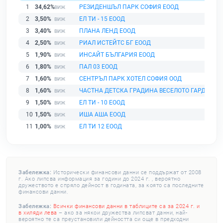
1
34,62%
РЕЗИДЕНШЪЛ ПАРК СОФИЯ ЕООД
2
3,50%
ЕЛ ТИ - 15 ЕООД
3
3,40%
ПЛАНА ЛЕНД ЕООД
4
2,50%
РИАЛ ИСТЕЙТС БГ ЕООД
5
1,90%
ИНСАЙТ БЪЛГАРИЯ ЕООД
6
1,80%
ПАЛ 03 ЕООД
7
1,60%
СЕНТРЪЛ ПАРК ХОТЕЛ СОФИЯ ООД
8
1,60%
ЧАСТНА ДЕТСКА ГРАДИНА ВЕСЕЛОТО ГАРДЖЕ О
9
1,50%
ЕЛ ТИ - 10 ЕООД
10
1,50%
ИША АША ЕООД
11
1,00%
ЕЛ ТИ 12 ЕООД
Забележка:
Исторически финансови данни се поддържат от 2008
г. Ако липсва информация за години до 2024 г. , вероятно
дружеството е спряло дейност в годината, за която са последните
финансови данни.
Забележка:
Всички финансови данни в таблиците са за 2024 г. и
в хиляди лева
– ако за някои дружества липсват данни, най-
вероятно те са преустановили дейността си още в предходни