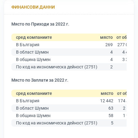
ФИНАНСОВИ ДАННИ
Място по Приходи за 2022 г.
сред компаниите
място
от общо
В България
269
277 019
В област Шумен
4
4 480
В община Шумен
4
3 331
По код на икономическа дейност (2751)
2
37
Място по Заплати за 2022 г.
сред компаниите
място
от общо
В България
12 442
174 403
В област Шумен
63
2 635
В община Шумен
58
1 963
По код на икономическа дейност (2751)
5
36