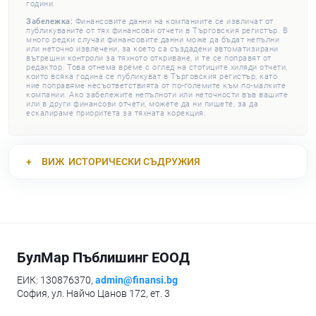
години.
Забележка:
Финансовите данни на компаниите се извличат от
публикуваните от тях финансови отчети в Търговския регистър. В
много редки случаи финансовите данни може да бъдат непълни
или неточно извлечени, за което са създадени автоматизирани
вътрешни контроли за тяхното откриване, и те се поправят от
редактор. Това отнема време с оглед на стотиците хиляди отчети,
които всяка година се публикуват в Търговския регистър, като
ние поправяме несъответствията от по-големите към по-малките
компании. Ако забележите непълноти или неточности във вашите
или в други финансови отчети, можете да ни пишете, за да
ескалираме приоритета за тяхната корекция.
ВИЖ
ИСТОРИЧЕСКИ СЪДРУЖИЯ
БулМар Пъблишинг ЕООД
ЕИК: 130876370,
admin@finansi.bg
София, ул. Найчо Цанов 172, ет. 3