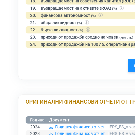
18.
възвращаемост на собствения капитал (ROE)
19.
възвращаемост на активите (ROA)
(%)
20.
финансова автономност
(%)
21.
обща ликвидност
(%)
22.
бърза ликвидност
(%)
23.
приходи от продажби средно на човек
(хил. лв.)
24.
приходи от продажби на 100 лв. оперативни р
ОРИГИНАЛНИ ФИНАНСОВИ ОТЧЕТИ ОТ Т
Година
Документ
2024
Годишен финансов отчет
IFRS_FS_Viva
2023
Годишен финансов отчет
IFRS_FS_Viva