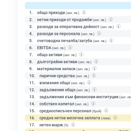
1.
общо приходи
(хил. лв.)
2.
нетни приходи от продажби
(хил. лв.)
3.
разходи за оперативна дейност
(хил. лв.)
4.
разходи за персонала
(хил. лв.)
5.
счетоводна печалба/загуба
(хил. лв.)
6.
EBITDA
(хил. лв.)
7.
общо активи
(хил. лв.)
8.
дълготрайни активи
(хил. лв.)
9.
материални запаси
(хил. лв.)
10.
парични средства
(хил. лв.)
11.
вземания общо
(хил. лв.)
12.
задължения общо
(хил. лв.)
13.
задължения към финансови институции
(хил. лв
14.
собствен капитал
(хил. лв.)
15.
средносписъчен персонал
(брой)
16.
средна нетна месечна заплата
(лева)
17.
нетен марж
(%)