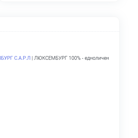
УРГ С.А.Р.Л
| ЛЮКСЕМБУРГ 100% - едноличен