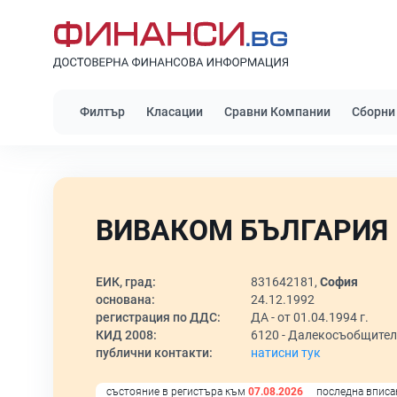
Филтър
Класации
Сравни Компании
Сборни
ВИВАКОМ БЪЛГАРИЯ 
ЕИК, град:
831642181,
София
основана:
24.12.1992
регистрация по ДДС:
ДА - от 01.04.1994 г.
КИД 2008:
6120 -
Далекосъобщителн
публични контакти:
натисни тук
състояние в регистъра към
07.08.2026
последна вписа