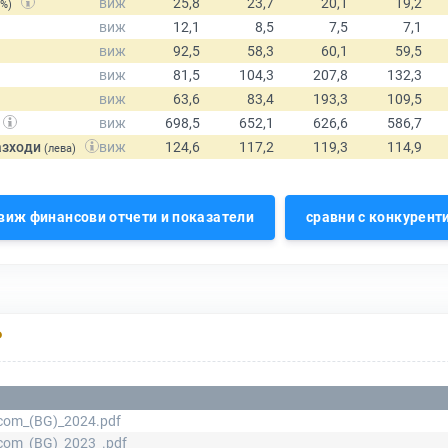
(%)
азходи
(лева)
виж финансови отчети и показатели
сравни с конкурент
Р
com_(BG)_2024.pdf
com_(BG)_2023_.pdf