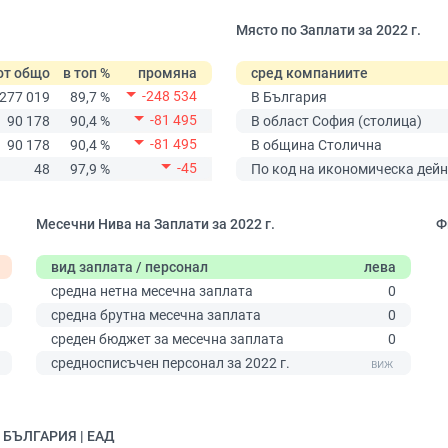
Място по Заплати за 2022 г.
от общо
в топ %
промяна
сред компаниите
-248 534
277 019
89,7 %
В България
-81 495
90 178
90,4 %
В област София (столица)
-81 495
90 178
90,4 %
В община Столична
-45
48
97,9 %
По код на икономическа дейн
Месечни Нива на Заплати за 2022 г.
Ф
вид заплата / персонал
лева
средна нетна месечна заплата
0
средна брутна месечна заплата
0
среден бюджет за месечна заплата
0
0
средносписъчен персонал за 2022 г.
 БЪЛГАРИЯ | ЕАД