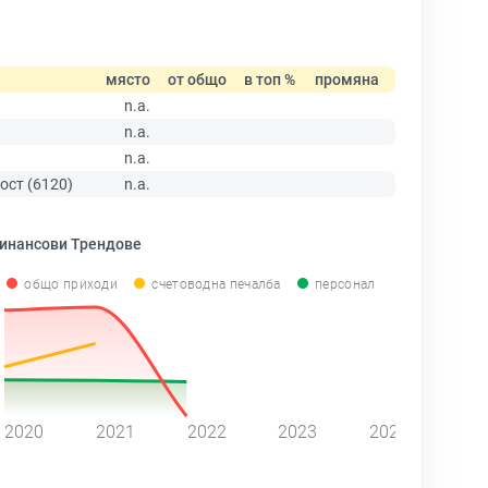
място
от общо
в топ %
промяна
n.a.
n.a.
n.a.
ост (6120)
n.a.
инансови Трендове
общо приходи
счетоводна печалба
персонал
2020
2021
2022
2023
2024