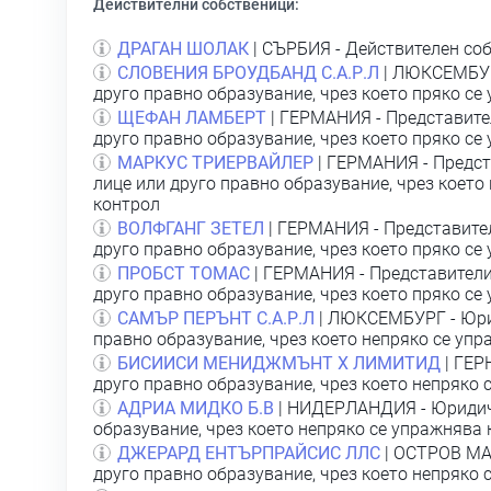
Действителни собственици:
ДРАГАН ШОЛАК
| СЪРБИЯ - Действителен соб
СЛОВЕНИЯ БРОУДБАНД С.А.Р.Л
| ЛЮКСЕМБУР
друго правно образувание, чрез което пряко се
ЩЕФАН ЛАМБЕРТ
| ГЕРМАНИЯ - Представите
друго правно образувание, чрез което пряко се
МАРКУС ТРИЕРВАЙЛЕР
| ГЕРМАНИЯ - Предст
лице или друго правно образувание, чрез което
контрол
ВОЛФГАНГ ЗЕТЕЛ
| ГЕРМАНИЯ - Представите
друго правно образувание, чрез което пряко се
ПРОБСТ ТОМАС
| ГЕРМАНИЯ - Представители
друго правно образувание, чрез което пряко се
САМЪР ПЕРЪНТ С.А.Р.Л
| ЛЮКСЕМБУРГ - Юри
правно образувание, чрез което непряко се уп
БИСИИСИ МЕНИДЖМЪНТ Х ЛИМИТИД
| ГЕР
друго правно образувание, чрез което непряко 
АДРИА МИДКО Б.В
| НИДЕРЛАНДИЯ - Юридиче
образувание, чрез което непряко се упражнява
ДЖЕРАРД ЕНТЪРПРАЙСИС ЛЛС
| ОСТРОВ МА
друго правно образувание, чрез което непряко 