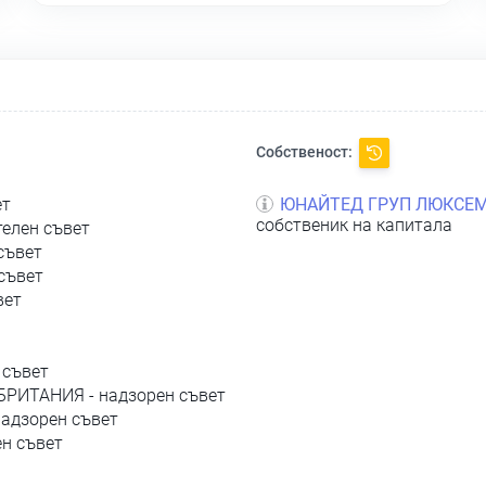
Собственост:
ет
ЮНАЙТЕД ГРУП ЛЮКСЕМБ
собственик на капитала
телен съвет
съвет
съвет
вет
 съвет
РИТАНИЯ - надзорен съвет
надзорен съвет
ен съвет