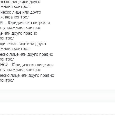
еско лице или друго
ражнява контрол
еско лице или друго
ражнява контрол
Г - Юридическо лице или
се упражнява контрол
е или друго правно
 контрол
ическо лице или друго
ражнява контрол
ско лице или друго правно
 контрол
РНСИ - Юридическо лице или
се упражнява контрол
ско лице или друго правно
 контрол