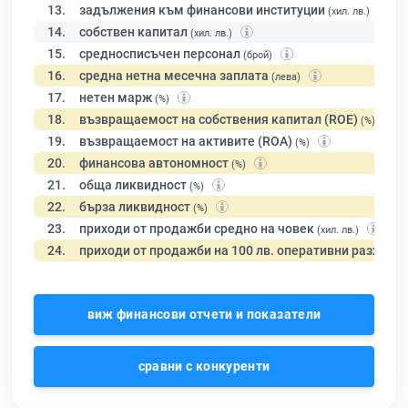
13.
задължения към финансови институции
(хил. лв.)
14.
собствен капитал
(хил. лв.)
15.
средносписъчен персонал
(брой)
16.
средна нетна месечна заплата
(лева)
17.
нетен марж
(%)
18.
възвращаемост на собствения капитал (ROE)
(%)
19.
възвращаемост на активите (ROA)
(%)
20.
финансова автономност
(%)
21.
обща ликвидност
(%)
22.
бърза ликвидност
(%)
23.
приходи от продажби средно на човек
(хил. лв.)
24.
приходи от продажби на 100 лв. оперативни разходи
виж финансови отчети и показатели
сравни с конкуренти