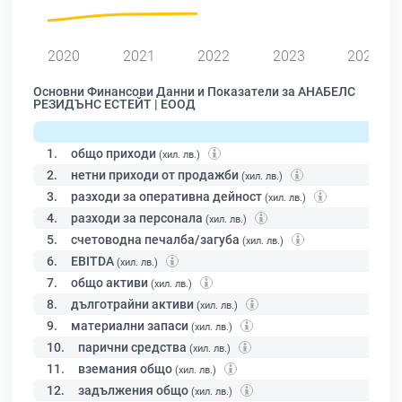
0
2020
2021
2022
2023
2024
Основни Финансови Данни и Показатели за АНАБЕЛС
РЕЗИДЪНС ЕСТЕЙТ | ЕООД
1.
общо приходи
(хил. лв.)
2.
нетни приходи от продажби
(хил. лв.)
3.
разходи за оперативна дейност
(хил. лв.)
4.
разходи за персонала
(хил. лв.)
5.
счетоводна печалба/загуба
(хил. лв.)
6.
EBITDA
(хил. лв.)
7.
общо активи
(хил. лв.)
8.
дълготрайни активи
(хил. лв.)
9.
материални запаси
(хил. лв.)
10.
парични средства
(хил. лв.)
11.
вземания общо
(хил. лв.)
12.
задължения общо
(хил. лв.)