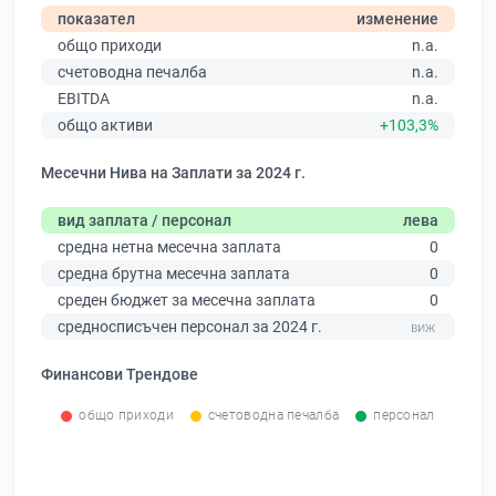
показател
изменение
общо приходи
n.a.
счетоводна печалба
n.a.
EBITDA
n.a.
общо активи
+103,3%
Месечни Нива на Заплати за 2024 г.
вид заплата / персонал
лева
средна нетна месечна заплата
0
средна брутна месечна заплата
0
среден бюджет за месечна заплата
0
средносписъчен персонал за 2024 г.
Финансови Трендове
общо приходи
счетоводна печалба
персонал