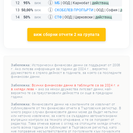
12
95%
МБ
| ООД | Карнобат |
действащ
13
50,00%
СКОБЕЛЕВ ПРОПЪРТИ
| ООД | София |
действ
14
50%
СТФ
| ООД | Церковски |
действащ
виж сборни отчети 2 на групата
Забележка:
Исторически финансови данни се поддържат от 2008
г. Ако липсва информация за години до 2024 г. , вероятно
дружеството е спряло дейност в годината, за която са последните
финансови данни.
Забележка:
Всички финансови данни в таблиците са за 2024 г. и
в хиляди лева
– ако за някои дружества липсват данни, най-
вероятно те са преустановили дейността си още в предходни
години.
Забележка:
Финансовите данни на компаниите се извличат от
публикуваните от тях финансови отчети в Търговския регистър. В
много редки случаи финансовите данни може да бъдат непълни
или неточно извлечени, за което са създадени автоматизирани
вътрешни контроли за тяхното откриване, и те се поправят от
редактор. Това отнема време с оглед на стотиците хиляди отчети,
които всяка година се публикуват в Търговския регистър, като
ние поправяме несъответствията от по-големите към по-малките