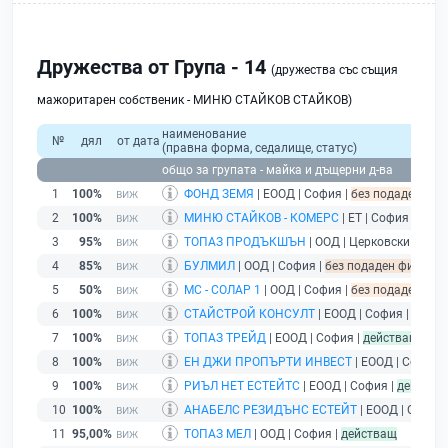
Дружества от Група - 14
(дружества със същия
мажоритарен собственик - МИНЮ СТАЙКОВ СТАЙКОВ)
наименование
№
дял
от дата
(правна форма, седалище, статус)
общо за групата - майка и дъщерни д-ва
1
100%
ФОНД ЗЕМЯ
| ЕООД | София |
без подаден фина
2
100%
МИНЮ СТАЙКОВ - КОМЕРС
| ЕТ | София |
без 
3
95%
ТОПАЗ ПРОДЪКШЪН
| ООД | Церковски |
без 
4
85%
БУЛМИЛ
| ООД | София |
без подаден финансов
5
50%
МС - СОЛАР 1
| ООД | София |
без подаден фина
6
100%
СТАЙСТРОЙ КОНСУЛТ
| ЕООД | София |
дейст
7
100%
ТОПАЗ ТРЕЙД
| ЕООД | София |
действащ
8
100%
ЕН ДЖИ ПРОПЪРТИ ИНВЕСТ
| ЕООД | София 
9
100%
РИЪЛ НЕТ ЕСТЕЙТС
| ЕООД | София |
действа
10
100%
АНАБЕЛС РЕЗИДЪНС ЕСТЕЙТ
| ЕООД | София 
11
95,00%
ТОПАЗ МЕЛ
| ООД | София |
действащ