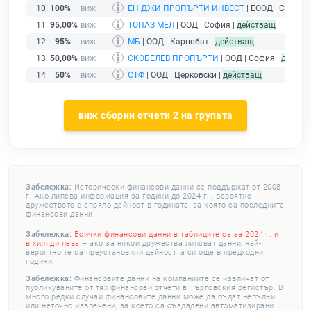
10
100%
ЕН ДЖИ ПРОПЪРТИ ИНВЕСТ
| ЕООД | София 
11
95,00%
ТОПАЗ МЕЛ
| ООД | София |
действащ
12
95%
МБ
| ООД | Карнобат |
действащ
13
50,00%
СКОБЕЛЕВ ПРОПЪРТИ
| ООД | София |
действ
14
50%
СТФ
| ООД | Церковски |
действащ
виж сборни отчети 2 на групата
Забележка:
Исторически финансови данни се поддържат от 2008
г. Ако липсва информация за години до 2024 г. , вероятно
дружеството е спряло дейност в годината, за която са последните
финансови данни.
Забележка:
Всички финансови данни в таблиците са за 2024 г. и
в хиляди лева
– ако за някои дружества липсват данни, най-
вероятно те са преустановили дейността си още в предходни
години.
Забележка:
Финансовите данни на компаниите се извличат от
публикуваните от тях финансови отчети в Търговския регистър. В
много редки случаи финансовите данни може да бъдат непълни
или неточно извлечени, за което са създадени автоматизирани