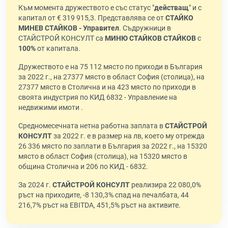
Към момента дружеството е със статус "
действащ
" и с
капитал от € 319 915,3. Представлява се от
СТАЙКО
МИНЕВ СТАЙКОВ - Управител
. Съдружници в
СТАЙСТРОЙ КОНСУЛТ са
МИНЮ СТАЙКОВ СТАЙКОВ
с
100%
от капитала.
Дружеството е на 75 112 място по приходи в България
за 2022 г., на 27377 място в област София (столица), на
27377 място в Столична и на 423 място по приходи в
своята индустрия по КИД 6832 - Управление на
недвижими имоти .
Средномесечната нетна работна заплата в
СТАЙСТРОЙ
КОНСУЛТ
за 2022 г. е в размер на лв, което му отрежда
26 336 място по заплати в България за 2022 г., на 15320
място в област София (столица), на 15320 място в
община Столична и 206 по КИД - 6832.
За 2024 г.
СТАЙСТРОЙ КОНСУЛТ
реализира 22 080,0%
ръст на приходите, -8 130,3% спад на печалбата, 44
216,7% ръст на EBITDA, 451,5% ръст на активите.