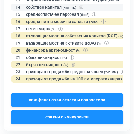
13.
задължения към финансови институции
(хил. лв.)
14.
собствен капитал
(хил. лв.)
15.
средносписъчен персонал
(брой)
16.
средна нетна месечна заплата
(лева)
17.
нетен марж
(%)
18.
възвращаемост на собствения капитал (ROE)
(%)
19.
възвращаемост на активите (ROA)
(%)
20.
финансова автономност
(%)
21.
обща ликвидност
(%)
22.
бърза ликвидност
(%)
23.
приходи от продажби средно на човек
(хил. лв.)
24.
приходи от продажби на 100 лв. оперативни разходи
виж финансови отчети и показатели
сравни с конкуренти