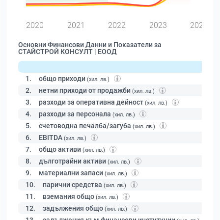
2020
2021
2022
2023
2024
Основни Финансови Данни и Показатели за
СТАЙСТРОЙ КОНСУЛТ | ЕООД
1.
общо приходи
(хил. лв.)
2.
нетни приходи от продажби
(хил. лв.)
3.
разходи за оперативна дейност
(хил. лв.)
4.
разходи за персонала
(хил. лв.)
5.
счетоводна печалба/загуба
(хил. лв.)
6.
EBITDA
(хил. лв.)
7.
общо активи
(хил. лв.)
8.
дълготрайни активи
(хил. лв.)
9.
материални запаси
(хил. лв.)
10.
парични средства
(хил. лв.)
11.
вземания общо
(хил. лв.)
12.
задължения общо
(хил. лв.)