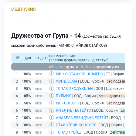
СЪДРУЖИЯ
Дружества от Група - 14
(дружества със същия
мажоритарен собственик - МИНЮ СТАЙКОВ СТАЙКОВ)
наименование
№
дял
от дата
(правна форма, седалище, статус)
общо за групата - майка и дъщерни д-ва
1
100%
МИНЮ СТАЙКОВ - КОМЕРС
| ЕТ | София |
без 
2
100%
ФОНД ЗЕМЯ
| ЕООД | София |
без подаден фина
3
95%
ТОПАЗ ПРОДЪКШЪН
| ООД | Церковски |
без 
4
85%
БУЛМИЛ
| ООД | София |
без подаден финансов
5
50%
МС - СОЛАР 1
| ООД | София |
без подаден фина
6
100%
РИЪЛ НЕТ ЕСТЕЙТС
| ЕООД | София |
действа
7
100%
АНАБЕЛС РЕЗИДЪНС ЕСТЕЙТ
| ЕООД | София 
8
100%
СТАЙСТРОЙ КОНСУЛТ
| ЕООД | София |
дейст
9
100%
ТОПАЗ ТРЕЙД
| ЕООД | София |
действащ