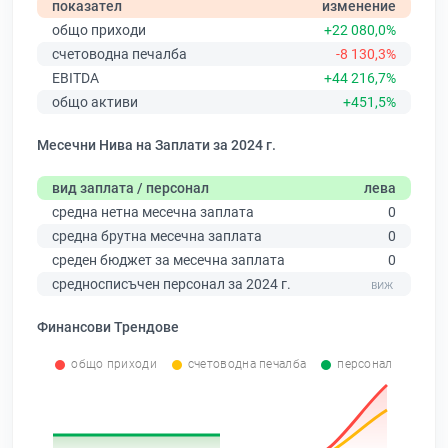
показател
изменение
общо приходи
+22 080,0%
счетоводна печалба
-8 130,3%
EBITDA
+44 216,7%
общо активи
+451,5%
Месечни Нива на Заплати за 2024 г.
вид заплата / персонал
лева
средна нетна месечна заплата
0
средна брутна месечна заплата
0
среден бюджет за месечна заплата
0
средносписъчен персонал за 2024 г.
Финансови Трендове
общо приходи
счетоводна печалба
персонал
0