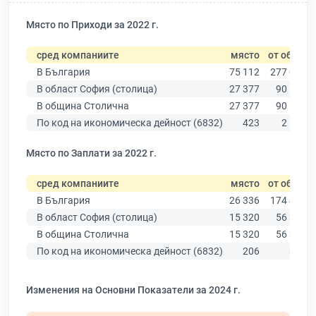
Място по Приходи за 2022 г.
сред компаниите
място
от общо
В България
75 112
277 019
В област София (столица)
27 377
90 178
В община Столична
27 377
90 178
По код на икономическа дейност (6832)
423
2 105
Място по Заплати за 2022 г.
сред компаниите
място
от общо
В България
26 336
174 403
В област София (столица)
15 320
56 378
В община Столична
15 320
56 378
По код на икономическа дейност (6832)
206
851
Изменения на Основни Показатели за 2024 г.