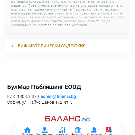
вътрешни контроли за тяхното откриване, и те се поправят от
редактор. Това отнема време с оглед на стотиците хиляди отчети,
които всяка година се публикуват в Търговския регистър, като
ние поправяме несъответствията от по-големите към по-малките
компании. Ако забележите непълноти или неточности във вашите
или в други финансови отчети, можете да ни пишете, за да
ескалираме приоритета за тяхната корекция.
ВИЖ
ИСТОРИЧЕСКИ СЪДРУЖИЯ
БулМар Пъблишинг ЕООД
ЕИК: 130876370,
admin@finansi.bg
София, ул. Найчо Цанов 172, ет. 3
Преглед
Управление
Финанси
Регистър
Съдружия
Свали