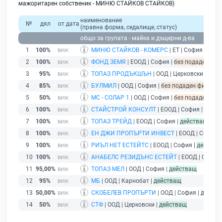
мажоритарен собственик - МИНЮ СТАЙКОВ СТАЙКОВ)
наименование
№
дял
от дата
(правна форма, седалище, статус)
общо за групата - майка и дъщерни д-ва
1
100%
МИНЮ СТАЙКОВ - КОМЕРС
| ЕТ | София |
без 
2
100%
ФОНД ЗЕМЯ
| ЕООД | София |
без подаден фина
3
95%
ТОПАЗ ПРОДЪКШЪН
| ООД | Церковски |
без 
4
85%
БУЛМИЛ
| ООД | София |
без подаден финансов
5
50%
МС - СОЛАР 1
| ООД | София |
без подаден фина
6
100%
СТАЙСТРОЙ КОНСУЛТ
| ЕООД | София |
дейст
7
100%
ТОПАЗ ТРЕЙД
| ЕООД | София |
действащ
8
100%
ЕН ДЖИ ПРОПЪРТИ ИНВЕСТ
| ЕООД | София 
9
100%
РИЪЛ НЕТ ЕСТЕЙТС
| ЕООД | София |
действа
10
100%
АНАБЕЛС РЕЗИДЪНС ЕСТЕЙТ
| ЕООД | София 
11
95,00%
ТОПАЗ МЕЛ
| ООД | София |
действащ
12
95%
МБ
| ООД | Карнобат |
действащ
13
50,00%
СКОБЕЛЕВ ПРОПЪРТИ
| ООД | София |
действ
14
50%
СТФ
| ООД | Церковски |
действащ