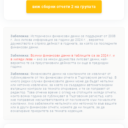
виж сборни отчети 2 на групата
Забележка:
Исторически финансови данни се поддържат от 2008
г. Ако липсва информация за години до 2024 г. , вероятно
дружеството е спряло дейност в годината, за която са последните
финансови данни.
Забележка:
Всички финансови данни в таблиците са за 2024 г. и
в хиляди лева
– ако за някои дружества липсват данни, най-
вероятно те са преустановили дейността си още в предходни
години.
Забележка:
Финансовите данни на компаниите се извличат от
публикуваните от тях финансови отчети в Търговския регистър. В
много редки случаи финансовите данни може да бъдат непълни
или неточно извлечени, за което са създадени автоматизирани
вътрешни контроли за тяхното откриване, и те се поправят от
редактор. Това отнема време с оглед на стотиците хиляди отчети,
които всяка година се публикуват в Търговския регистър, като
ние поправяме несъответствията от по-големите към по-малките
компании. Ако забележите непълноти или неточности във вашите
или в други финансови отчети, можете да ни пишете, за да
ескалираме приоритета за тяхната корекция.