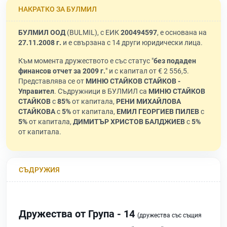
НАКРАТКО ЗА БУЛМИЛ
БУЛМИЛ ООД
(BULMIL), с ЕИК
200494597
, е основана на
27.11.2008 г.
и е свързана с 14 други юридически лица.
Към момента дружеството е със статус "
без подаден
финансов отчет за 2009 г.
" и с капитал от € 2 556,5.
Представлява се от
МИНЮ СТАЙКОВ СТАЙКОВ -
Управител
. Съдружници в БУЛМИЛ са
МИНЮ СТАЙКОВ
СТАЙКОВ
с
85%
от капитала,
РЕНИ МИХАЙЛОВА
СТАЙКОВА
с
5%
от капитала,
ЕМИЛ ГЕОРГИЕВ ПИЛЕВ
с
5%
от капитала,
ДИМИТЪР ХРИСТОВ БАЛДЖИЕВ
с
5%
от капитала.
СЪДРУЖИЯ
Дружества от Група - 14
(дружества със същия