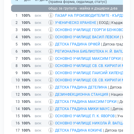
(правна форма, седалище, статус)
общо за групата - майка и дъщерни д-ва
1
100%
ПАЗАР НА ПРОИЗВОДИТЕЛИТЕ - КЪРДЖАЛИ
2
100%
УЧЕНИЧЕСКО ХРАНЕНЕ
| ЕООД | Кърджали |
д
3
100%
ОСНОВНО УЧИЛИЩЕ ГЕОРГИ БЕНКОВСКИ
| У
4
100%
ОСНОВНО УЧИЛИЩЕ ВАСИЛ ЛЕВСКИ
| Училищ
5
100%
ДЕТСКА ГРАДИНА ОРФЕЙ
| Детска градина | 
6
100%
РЕГИОНАЛНА БИБЛИОТЕКА Н. Й. ВАПЦАРОВ
7
100%
ОСНОВНО УЧИЛИЩЕ МАКСИМ ГОРКИ
| Учили
8
100%
ОСНОВНО УЧИЛИЩЕ СВ. СВ. КИРИЛ И МЕТО
9
100%
ОСНОВНО УЧИЛИЩЕ ПАИСИЙ ХИЛЕНДАРСК
10
100%
ОСНОВНО УЧИЛИЩЕ СВ. СВ. КИРИЛ И МЕТО
11
100%
ДЕТСКА ГРАДИНА ДЕТЕЛИНА
| Детска градин
12
100%
ДЕЗИНФЕКЦИОННА СТАНЦИЯ
| Национален ц
13
100%
ДЕТСКА ГРАДИНА МАКСИМ ГОРКИ
| Детска 
14
100%
ДЕТСКА ГРАДИНА МИКИ МАУС
| Детска гради
15
100%
ОСНОВНО УЧИЛИЩЕ П. К. ЯВОРОВ
| Училище 
16
100%
ОСНОВНО УЧИЛИЩЕ НИКОЛА Й. ВАПЦАРОВ
|
17
100%
ДЕТСКА ГРАДИНА КОКИЧЕ
| Детска градина |