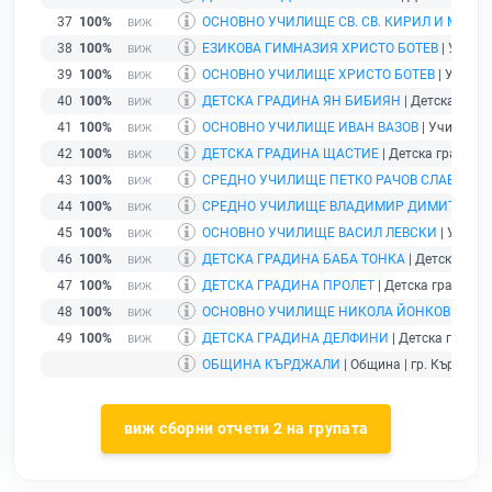
37
100%
ОСНОВНО УЧИЛИЩЕ СВ. СВ. КИРИЛ И МЕТО
38
100%
ЕЗИКОВА ГИМНАЗИЯ ХРИСТО БОТЕВ
| Училищ
39
100%
ОСНОВНО УЧИЛИЩЕ ХРИСТО БОТЕВ
| Училище
40
100%
ДЕТСКА ГРАДИНА ЯН БИБИЯН
| Детска гради
41
100%
ОСНОВНО УЧИЛИЩЕ ИВАН ВАЗОВ
| Училище |
42
100%
ДЕТСКА ГРАДИНА ЩАСТИЕ
| Детска градина 
43
100%
СРЕДНО УЧИЛИЩЕ ПЕТКО РАЧОВ СЛАВЕЙКО
44
100%
СРЕДНО УЧИЛИЩЕ ВЛАДИМИР ДИМИТРОВ -
45
100%
ОСНОВНО УЧИЛИЩЕ ВАСИЛ ЛЕВСКИ
| Училищ
46
100%
ДЕТСКА ГРАДИНА БАБА ТОНКА
| Детска град
47
100%
ДЕТСКА ГРАДИНА ПРОЛЕТ
| Детска градина |
48
100%
ОСНОВНО УЧИЛИЩЕ НИКОЛА ЙОНКОВ ВАПЦ
49
100%
ДЕТСКА ГРАДИНА ДЕЛФИНИ
| Детска градина
ОБЩИНА КЪРДЖАЛИ
| Община | гр. Кърджали
виж сборни отчети 2 на групата