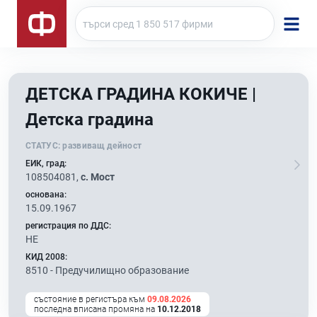
ДЕТСКА ГРАДИНА КОКИЧЕ |
Детска градина
СТАТУС:
развиващ дейност
ЕИК, град:
108504081,
с. Мост
основана:
15.09.1967
регистрация по ДДС:
НЕ
КИД 2008:
8510 -
Предучилищно образование
състояние в регистъра към
09.08.2026
последна вписана промяна на
10.12.2018