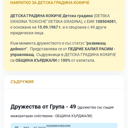
НАКРАТКО ЗА ДЕТСКА ГРАДИНА КОКИЧЕ
ДЕТСКА ГРАДИНА КОКИЧЕ Детска градина
(DETSKA
GRADINA "KOKICHE" DETSKA GRADINA), с ЕИК
108504081
,
е основана на
15.09.1967 г.
и е свързана с 49 други
юридически лица.
Към момента дружеството е със статус "
развиващ
дейност
" . Представлява се от
ПЕДРИЕ ХАЛИЛ РАСИМ -
управляващ
. Съдружници в ДЕТСКА ГРАДИНА КОКИЧЕ
са
ОБЩИНА КЪРДЖАЛИ
с
100%
от капитала.
СЪДРУЖИЯ
Дружества от Група - 49
(дружества със същия
мажоритарен собственик - ОБЩИНА КЪРДЖАЛИ)
наименование
№
дял
от дата