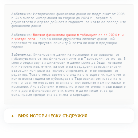
Забележка:
Исторически финансови данни се поддържат от 2008
г. Ако липсва информация за години до 2024 г. , вероятно
дружеството е спряло дейност в годината, за която са последните
финансови данни.
Забележка:
Всички финансови данни в таблиците са за 2024 г. и
в хиляди лева
– ако за някои дружества липсват данни, най-
вероятно те са преустановили дейността си още в предходни
години.
Забележка:
Финансовите данни на компаниите се извличат от
публикуваните от тях финансови отчети в Търговския регистър. В
много редки случаи финансовите данни може да бъдат непълни
или неточно извлечени, за което са създадени автоматизирани
вътрешни контроли за тяхното откриване, и те се поправят от
редактор. Това отнема време с оглед на стотиците хиляди отчети,
които всяка година се публикуват в Търговския регистър, като
ние поправяме несъответствията от по-големите към по-малките
компании. Ако забележите непълноти или неточности във вашите
или в други финансови отчети, можете да ни пишете, за да
ескалираме приоритета за тяхната корекция.
ВИЖ
ИСТОРИЧЕСКИ СЪДРУЖИЯ