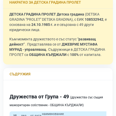
НАКРАТКО ЗА ДЕТСКА ГРАДИНА ПРОЛЕТ
ДЕТСКА ГРАДИНА ПРОЛЕТ Детска градина
(DETSKA
GRADINA "PROLET" DETSKA GRADINA), с ЕИК
108532942
, е
основана на
24.10.1985 г.
и е свързана с 49 други
юридически лица.
Към момента дружеството е със статус "
развиващ
дейност
" . Представлява се от
ДЖЕВРИЕ МУСТАФА
МУРАД - управляващ
. Съдружници в ДЕТСКА ГРАДИНА
ПРОЛЕТ са
ОБЩИНА КЪРДЖАЛИ
с
100%
от капитала.
СЪДРУЖИЯ
Дружества от Група - 49
(дружества със същия
мажоритарен собственик - ОБЩИНА КЪРДЖАЛИ)
наименование
№
дял
от дата