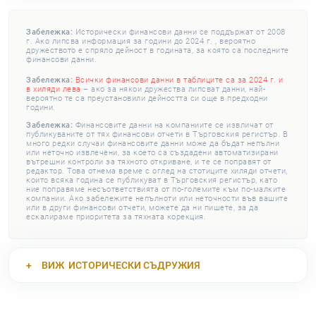
Забележка:
Исторически финансови данни се поддържат от 2008
г. Ако липсва информация за години до 2024 г. , вероятно
дружеството е спряло дейност в годината, за която са последните
финансови данни.
Забележка:
Всички финансови данни в таблиците са за 2024 г. и
в хиляди лева
– ако за някои дружества липсват данни, най-
вероятно те са преустановили дейността си още в предходни
години.
Забележка:
Финансовите данни на компаниите се извличат от
публикуваните от тях финансови отчети в Търговския регистър. В
много редки случаи финансовите данни може да бъдат непълни
или неточно извлечени, за което са създадени автоматизирани
вътрешни контроли за тяхното откриване, и те се поправят от
редактор. Това отнема време с оглед на стотиците хиляди отчети,
които всяка година се публикуват в Търговския регистър, като
ние поправяме несъответствията от по-големите към по-малките
компании. Ако забележите непълноти или неточности във вашите
или в други финансови отчети, можете да ни пишете, за да
ескалираме приоритета за тяхната корекция.
ВИЖ
ИСТОРИЧЕСКИ СЪДРУЖИЯ