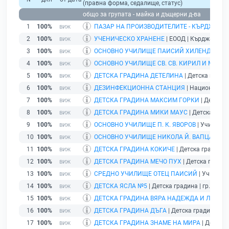
(правна форма, седалище, статус)
общо за групата - майка и дъщерни д-ва
1
100%
ПАЗАР НА ПРОИЗВОДИТЕЛИТЕ - КЪРДЖАЛИ
2
100%
УЧЕНИЧЕСКО ХРАНЕНЕ
| ЕООД | Кърджали |
д
3
100%
ОСНОВНО УЧИЛИЩЕ ПАИСИЙ ХИЛЕНДАРСК
4
100%
ОСНОВНО УЧИЛИЩЕ СВ. СВ. КИРИЛ И МЕТО
5
100%
ДЕТСКА ГРАДИНА ДЕТЕЛИНА
| Детска градин
6
100%
ДЕЗИНФЕКЦИОННА СТАНЦИЯ
| Национален ц
7
100%
ДЕТСКА ГРАДИНА МАКСИМ ГОРКИ
| Детска 
8
100%
ДЕТСКА ГРАДИНА МИКИ МАУС
| Детска гради
9
100%
ОСНОВНО УЧИЛИЩЕ П. К. ЯВОРОВ
| Училище 
10
100%
ОСНОВНО УЧИЛИЩЕ НИКОЛА Й. ВАПЦАРОВ
|
11
100%
ДЕТСКА ГРАДИНА КОКИЧЕ
| Детска градина |
12
100%
ДЕТСКА ГРАДИНА МЕЧО ПУХ
| Детска градина
13
100%
СРЕДНО УЧИЛИЩЕ ОТЕЦ ПАИСИЙ
| Училище 
14
100%
ДЕТСКА ЯСЛА №5
| Детска градина | гр. Кърд
15
100%
ДЕТСКА ГРАДИНА ВЯРА НАДЕЖДА И ЛЮБОВ
16
100%
ДЕТСКА ГРАДИНА ДЪГА
| Детска градина | г
17
100%
ДЕТСКА ГРАДИНА ЗНАМЕ НА МИРА
| Детска 