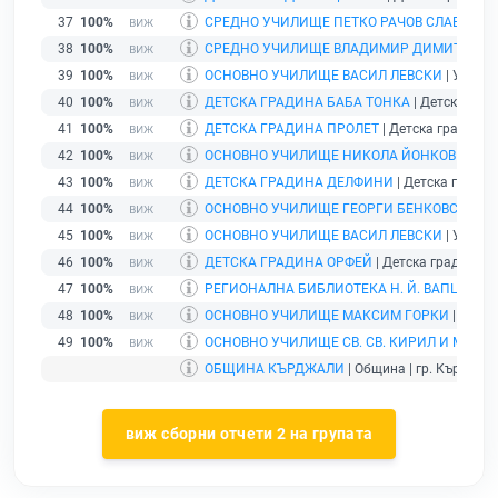
37
100%
СРЕДНО УЧИЛИЩЕ ПЕТКО РАЧОВ СЛАВЕЙКО
38
100%
СРЕДНО УЧИЛИЩЕ ВЛАДИМИР ДИМИТРОВ -
39
100%
ОСНОВНО УЧИЛИЩЕ ВАСИЛ ЛЕВСКИ
| Училищ
40
100%
ДЕТСКА ГРАДИНА БАБА ТОНКА
| Детска град
41
100%
ДЕТСКА ГРАДИНА ПРОЛЕТ
| Детска градина |
42
100%
ОСНОВНО УЧИЛИЩЕ НИКОЛА ЙОНКОВ ВАПЦ
43
100%
ДЕТСКА ГРАДИНА ДЕЛФИНИ
| Детска градина
44
100%
ОСНОВНО УЧИЛИЩЕ ГЕОРГИ БЕНКОВСКИ
| У
45
100%
ОСНОВНО УЧИЛИЩЕ ВАСИЛ ЛЕВСКИ
| Училищ
46
100%
ДЕТСКА ГРАДИНА ОРФЕЙ
| Детска градина | 
47
100%
РЕГИОНАЛНА БИБЛИОТЕКА Н. Й. ВАПЦАРОВ
48
100%
ОСНОВНО УЧИЛИЩЕ МАКСИМ ГОРКИ
| Учили
49
100%
ОСНОВНО УЧИЛИЩЕ СВ. СВ. КИРИЛ И МЕТО
ОБЩИНА КЪРДЖАЛИ
| Община | гр. Кърджали
виж сборни отчети 2 на групата