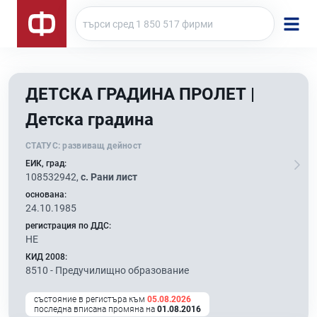
ДЕТСКА ГРАДИНА ПРОЛЕТ |
Детска градина
СТАТУС:
развиващ дейност
ЕИК, град:
108532942,
с. Рани лист
основана:
24.10.1985
регистрация по ДДС:
НЕ
КИД 2008:
8510 -
Предучилищно образование
състояние в регистъра към
05.08.2026
последна вписана промяна на
01.08.2016