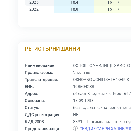
2023
16,4
16 - 17
2022
16,0
15 - 17
РЕГИСТЪРНИ ДАННИ
Наименование:
ОСНОВНО УЧИЛИЩЕ ХРИСТО
Правна форма:
Училище
Транслитерация:
OSNOVNO UCHILISHTE "KHRIST
ЕИК:
108504238
Адрес:
област Кърджали, с. Мост 667
Основана:
15.09.1933
Статус:
без подаден финансов отчет за
ДДС регистрация:
НЕ
КИД 2008:
8531 - Прогимназиално и сре
Представляващи:
СЕВДИЕ САБРИ ХАЛИБРЯ