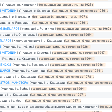
| Училище | гр. Кърджали |
без подаден финансов отчет за 1925 г.
 И МЕТОДИЙ
| Училище | с. Охлювец |
без подаден финансов отчет за 1956 г.
адина | гр. Кърджали |
без подаден финансов отчет за 1977 г.
радина | с. Рани лист |
без подаден финансов отчет за 1986 г.
В ВАПЦАРОВ
| Училище | с. Рани лист |
без подаден финансов отчет за 1962 г
а градина | с. Опълченско |
без подаден финансов отчет за 1969 г.
АПЦАРОВ
| Културен институт | гр. Кърджали |
без подаден финансов отчет за 2
И
| Училище | с. Чифлик |
без подаден финансов отчет за 1926 г.
 И МЕТОДИЙ
| Училище | с. Стремци |
без подаден финансов отчет за 1947 г.
| Училище | гр. Кърджали |
без подаден финансов отчет за 1994 г.
НЕНСКИ
| Училище | с. Бели пласт |
без подаден финансов отчет за 1946 г.
ПЦАРОВ
| Училище | с. Калоянци |
без подаден финансов отчет за 1924 г.
а градина | гр. Кърджали |
без подаден финансов отчет за 1978 г.
ТРОВ - МАЙСТОРА
| Училище | гр. Кърджали |
без подаден финансов отчет за
| Училище | с. Бойно |
без подаден финансов отчет за 1964 г.
дина | гр. Кърджали |
без подаден финансов отчет за 1997 г.
радина | с. Мост |
без подаден финансов отчет за 1967 г.
онален център за опазване на общественото здраве | гр. Кърджали |
без пода