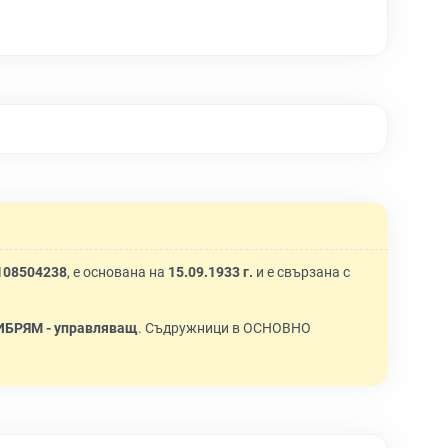
108504238
, е основана на
15.09.1933 г.
и е свързана с
БРЯМ - управляващ
. Съдружници в ОСНОВНО