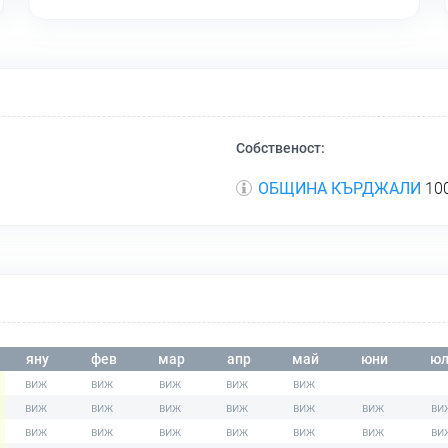
Собственост:
ОБЩИНА КЪРДЖАЛИ
100
яну
фев
мар
апр
май
юни
юл