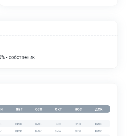
% - собственик
и
авг
сеп
окт
ное
дек