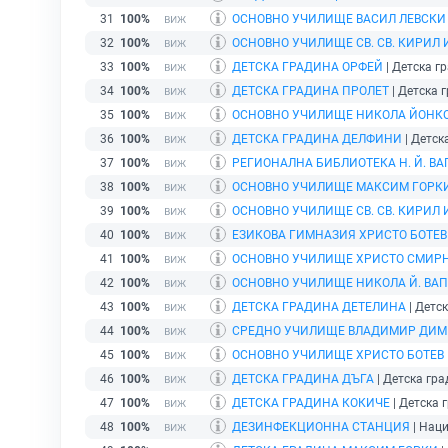
31
100%
ОСНОВНО УЧИЛИЩЕ ВАСИЛ ЛЕВСКИ
32
100%
ОСНОВНО УЧИЛИЩЕ СВ. СВ. КИРИЛ
33
100%
ДЕТСКА ГРАДИНА ОРФЕЙ
| Детска гр
34
100%
ДЕТСКА ГРАДИНА ПРОЛЕТ
| Детска г
35
100%
ОСНОВНО УЧИЛИЩЕ НИКОЛА ЙОНКО
36
100%
ДЕТСКА ГРАДИНА ДЕЛФИНИ
| Детск
37
100%
РЕГИОНАЛНА БИБЛИОТЕКА Н. Й. В
38
100%
ОСНОВНО УЧИЛИЩЕ МАКСИМ ГОРК
39
100%
ОСНОВНО УЧИЛИЩЕ СВ. СВ. КИРИЛ
40
100%
ЕЗИКОВА ГИМНАЗИЯ ХРИСТО БОТЕВ
41
100%
ОСНОВНО УЧИЛИЩЕ ХРИСТО СМИР
42
100%
ОСНОВНО УЧИЛИЩЕ НИКОЛА Й. ВА
43
100%
ДЕТСКА ГРАДИНА ДЕТЕЛИНА
| Детск
44
100%
СРЕДНО УЧИЛИЩЕ ВЛАДИМИР ДИМИ
45
100%
ОСНОВНО УЧИЛИЩЕ ХРИСТО БОТЕВ
46
100%
ДЕТСКА ГРАДИНА ДЪГА
| Детска гра
47
100%
ДЕТСКА ГРАДИНА КОКИЧЕ
| Детска г
48
100%
ДЕЗИНФЕКЦИОННА СТАНЦИЯ
| Наци