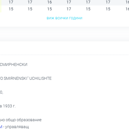
17
17
16
17
17
17
1
15
15
15
17
15
15
1
виж всички години
 СМИРНЕНСКИ
O SMIRNENSKI" UCHILISHTE
0,
 1933 г.
дно общо образование
М
- управляващ