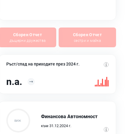
Сборен Отчет
Сборен Отчет
дъщерни дружества
сестри и майка
Ръст/спад на приходите през 2024 г.
n.a.
Финансова Автономност
към 31.12.2024 г.