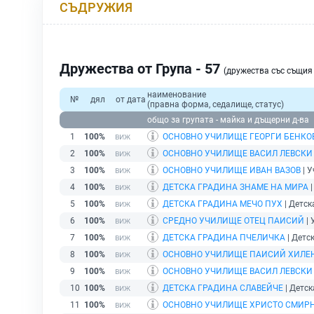
СЪДРУЖИЯ
Дружества от Група - 57
(дружества със същи
наименование
№
дял
от дата
(правна форма, седалище, статус)
общо за групата - майка и дъщерни д-ва
1
100%
ОСНОВНО УЧИЛИЩЕ ГЕОРГИ БЕНКО
2
100%
ОСНОВНО УЧИЛИЩЕ ВАСИЛ ЛЕВСКИ
3
100%
ОСНОВНО УЧИЛИЩЕ ИВАН ВАЗОВ
| У
4
100%
ДЕТСКА ГРАДИНА ЗНАМЕ НА МИРА
|
5
100%
ДЕТСКА ГРАДИНА МЕЧО ПУХ
| Детск
6
100%
СРЕДНО УЧИЛИЩЕ ОТЕЦ ПАИСИЙ
| 
7
100%
ДЕТСКА ГРАДИНА ПЧЕЛИЧКА
| Детск
8
100%
ОСНОВНО УЧИЛИЩЕ ПАИСИЙ ХИЛЕ
9
100%
ОСНОВНО УЧИЛИЩЕ ВАСИЛ ЛЕВСКИ
10
100%
ДЕТСКА ГРАДИНА СЛАВЕЙЧЕ
| Детск
11
100%
ОСНОВНО УЧИЛИЩЕ ХРИСТО СМИР