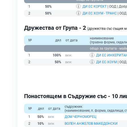
1
50%
ДИ ЕС КОРЕКТ
| ООД | Добр
2
50%
ДИ ЕС ХОУМ - ТРАНС
| ООД 
Дружества от Група - 2
(дружества със същия
наименование
№
дял
от дата
(правна форма, седали
общо за групата - май
1
100%
ДИ ЕС ИНХЕРИТА
2
50%
ДИ ЕС ХОУМ
| ООД 
Понастоящем в Съдружие със - 10 ли
съдружник
№
дял
от дата
(наименование, п. форма, седалище, с
1
50%
ДОМ ЧЕРНОМОРЕЦ
2
10%
ВОЛЕН АНЖЕЛОВ МАКЕДОНСКИ