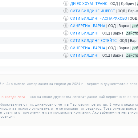
ДИ ЕС ХОУМ - ТРАНС
| ООД | Добрич |
СИТИ БИЛДИНГ ИНВЕСТ
| ООД | Варн
СИТИ БИЛДИНГ - АСПАРУХОВО
| ООД 
СИНЕРГИА - ВАРНА
| ООД | Варна |
де
СИТИ БИЛДИНГ
| ООД | Варна |
дейст
СИТИ БИЛДИНГ ЕСТЕЙТС
| ООД | Вар
СИНЕРГИА - ВАРНА
| ООД | Варна |
де
СИТИ БИЛДИНГ
| ООД | Варна |
дейст
г. Ако липсва информация за години до 2024 г. , вероятно дружеството е спря
и в хиляди лева
– ако за някои дружества липсват данни, най-вероятно те са пр
убликуваните от тях финансови отчети в Търговския регистър. В много редки 
роли за тяхното откриване, и те се поправят от редактор. Това отнема време с
етствията от по-големите към по-малките компании. Ако забележите непълноти
корекция.