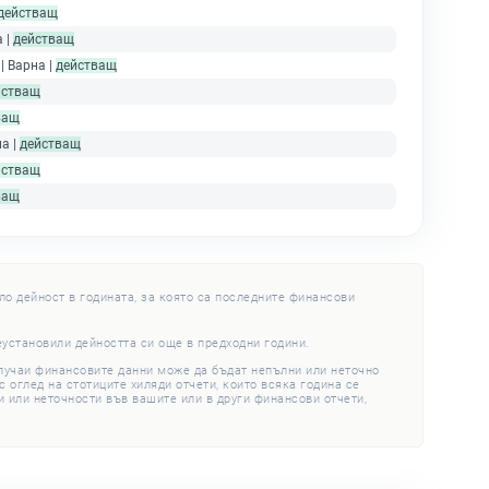
действащ
а |
действащ
| Варна |
действащ
йстващ
ващ
на |
действащ
йстващ
ващ
ло дейност в годината, за която са последните финансови
еустановили дейността си още в предходни години.
случаи финансовите данни може да бъдат непълни или неточно
 оглед на стотиците хиляди отчети, които всяка година се
 или неточности във вашите или в други финансови отчети,