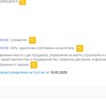
 Добруджа 4
ИНОВ
- управител
ИНОВ
100% - едноличен собственик на капитала
вижими имоти с цел продажба, управление на имоти, строителни и 
 представителство и посредничество; превозна, рекламна, информа
абранена от закона.
овор/учредителен акт/устав
от
10.02.2025