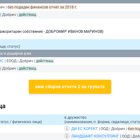
ич |
без подаден финансов отчет за 2018 г.
| Добрич |
действащ
 мажоритарен собственик - ДОБРОМИР ИВАНОВ МАРИНОВ)
ще, статус)
ка и дъщерни д-ва
НС
| ЕООД | Добрич |
действащ
| Добрич |
действащ
виж сборни отчети 2 на групата
ца
в дружество
татус / физическо лице)
(наименование, п. форма, седалище, стату
ДИ ЕС КОРЕКТ
| ООД | Добрич |
без по
ЛАНДШАФТ КОНСУЛТИНГ
| ООД | Доб