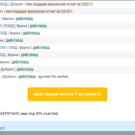
 ООД | Добрич |
без подаден финансов отчет за 2021 г.
ич |
без подаден финансов отчет за 2018 г.
 | Варна |
действащ
И
| ЕООД | Варна |
действащ
 ООД | Варна |
действащ
на |
действащ
ОВО
| ООД | Варна |
действащ
ООД | Варна |
действащ
Варна |
действащ
| Добрич |
действащ
 | Добрич |
действащ
- дружество майка
виж сборни отчети 1 на групата
НХЕРИТАНС има под 50% участие)
ус)