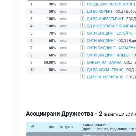
1
90%
ЛАНДШАФТ КОНСУЛТИНГ
|
2
50%
ДИ ЕС КОРЕКТ
| ООД | Добр
3
100%
ДИ ЕС ИНВЕСТМЪНТ
| ЕООД
4
100%
БД ИНВЕСТМЪНТ КЪМПАН
5
70%
СИТИ БИЛДИНГ ЕСТЕЙТС
|
6
60%
СИТИ БИЛДИНГ
| ООД | Вар
7
60%
СИТИ БИЛДИНГ - АСПАРУХ
8
60%
СИТИ БИЛДИНГ ИНВЕСТ
| 
9
50,00%
СИНЕРГИА - ВАРНА
| ООД | 
10
50%
ДИ ЕС ХОУМ - ТРАНС
| ООД 
ДИ ЕС ИНХЕРИТАНС
| ЕООД
Асоциирани Дружества - 2
(в които ДИ ЕС И
наименование
№
дял
от дата
(правна форма, седалище, стат
общо за групата