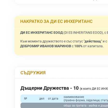
НАКРАТКО ЗА ДИ ЕС ИНХЕРИТАНС
ДИ ЕС ИНХЕРИТАНС ЕООД
(DI ES INHERITANS EOOD), с
Към момента дружеството е със статус "
действащ
" и 
ДОБРОМИР ИВАНОВ МАРИНОВ
с
100%
от капитала.
СЪДРУЖИЯ
Дъщерни Дружества - 10
(в които ДИ ЕС ИНХ
наименование
№
дял
от дата
(правна форма, седалище, стату
общо за групата - майка и дъще