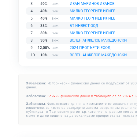
3
50%
ИВАН МАРИНОВ ИВАНОВ
4
40%
МИЛКО ГЕОРГИЕВ ИЛИЕВ
5
40%
МИЛКО ГЕОРГИЕВ ИЛИЕВ
6
38%
БТ ИНВЕСТ ООД
7
30%
МИЛКО ГЕОРГИЕВ ИЛИЕВ
8
30%
ВОЛЕН АНЖЕЛОВ МАКЕДОНСКИ
9
12,00%
2024 ПРОПЪРТИ ЕООД
10
10%
ВОЛЕН АНЖЕЛОВ МАКЕДОНСКИ
Забележка:
Исторически финансови данни се поддържат от 2008 
данни.
Забележка:
Всички финансови данни в таблиците са за 2024 г. 
Забележка:
Финансовите данни на компаниите се извличат от п
извлечени, за което са създадени автоматизирани вътрешни конт
публикуват в Търговския регистър, като ние поправяме несъотв
можете да ни пишете, за да ескалираме приоритета за тяхната 