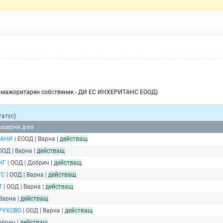
я мажоритарен собственик - ДИ ЕС ИНХЕРИТАНС ЕООД)
татус)
дъщерни д-ва
ПАНИ
| ЕООД | Варна |
действащ
ООД | Варна |
действащ
НГ
| ООД | Добрич |
действащ
ТС
| ООД | Варна |
действащ
Т
| ООД | Варна |
действащ
 Варна |
действащ
РУХОВО
| ООД | Варна |
действащ
обрич |
действащ