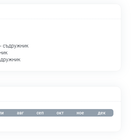
- съдружник
ник
ъдружник
ли
авг
сеп
окт
ное
дек