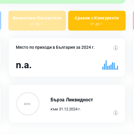
Финансови Показатели
Сравни с Конкуренти
от до г.
от до г.
Място по приходи в България за 2024 г.
n.a.
Бърза Ликвидност
към 31.12.2024 г.