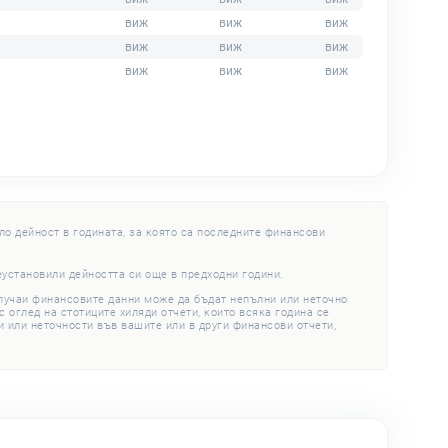
ло дейност в годината, за която са последните финансови
еустановили дейността си още в предходни години.
случаи финансовите данни може да бъдат непълни или неточно
 оглед на стотиците хиляди отчети, които всяка година се
 или неточности във вашите или в други финансови отчети,