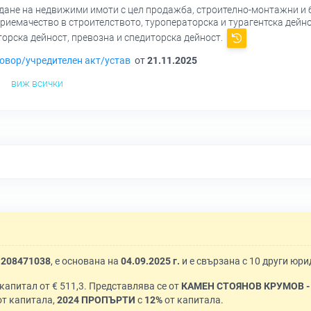
дане на недвижими имоти с цел продажба, строително-монтажни и 
иемачество в строителството, туроператорска и турагентска дейност
орска дейност, превозна и спедиторска дейност.
овор/учредителен акт/устав
от
21.11.2025
виж всички
К
208471038
, е основана на
04.09.2025 г.
и е свързана с 10 други юри
с капитал от € 511,3. Представлява се от
КАМЕН СТОЯНОВ КРУМОВ - 
т капитала,
2024 ПРОПЪРТИ
с
12%
от капитала.