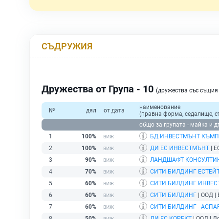
СЪДРУЖИЯ
Дружества от Група - 10
(дружества със същи
наименование
№
дял
от дата
(правна форма, седалище, с
общо за групата - майка и 
1
100%
БД ИНВЕСТМЪНТ КЪМ
2
100%
ДИ ЕС ИНВЕСТМЪНТ
| Е
3
90%
ЛАНДШАФТ КОНСУЛТИ
4
70%
СИТИ БИЛДИНГ ЕСТЕЙ
5
60%
СИТИ БИЛДИНГ ИНВЕС
6
60%
СИТИ БИЛДИНГ
| ООД |
7
60%
СИТИ БИЛДИНГ - АСПА
8
50%
ДИ ЕС КОРЕКТ
| ООД | Д