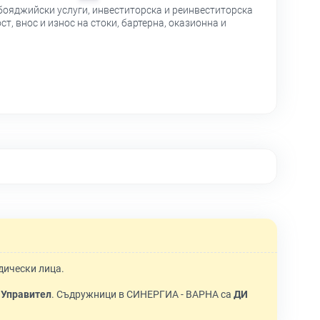
бояджийски услуги, инвеститорска и реинвеститорска
, внос и износ на стоки, бартерна, оказионна и
дически лица.
Управител
. Съдружници в СИНЕРГИА - ВАРНА са
ДИ