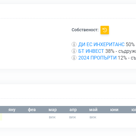
Собственост:
ДИ ЕС ИНХЕРИТАНС
50% 
БТ ИНВЕСТ
38% - съдруж
2024 ПРОПЪРТИ
12% - с
яну
фев
мар
апр
май
юни
ю