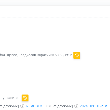
йон Одесос, Владислав Варненчик 53-55, ет. 2
В
- управител
 съдружник |
БТ ИНВЕСТ
38% - съдружник |
2024 ПРОПЪРТИ
1