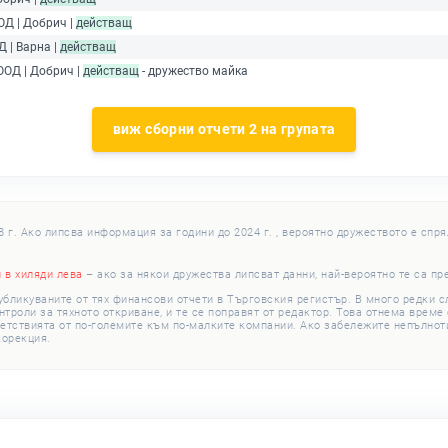
ОД | Добрич |
действащ
Д | Варна |
действащ
ООД | Добрич |
действащ
- дружество майка
виж сборни отчети 2 на групата
г. Ако липсва информация за години до 2024 г. , вероятно дружеството е спря
и в хиляди лева
– ако за някои дружества липсват данни, най-вероятно те са пр
убликуваните от тях финансови отчети в Търговския регистър. В много редки 
роли за тяхното откриване, и те се поправят от редактор. Това отнема време с
етствията от по-големите към по-малките компании. Ако забележите непълноти
корекция.