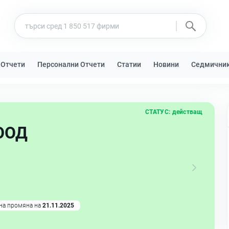
 Отчети
Персонални Отчети
Статии
Новини
Седмични
СТАТУС:
действащ
 ООД
на промяна на
21.11.2025