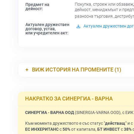
Покупка, строеж или обзавеж
Предмет на
дейност:
дейност, мениджмънт и предпр
разносна търговия, дистрибут
Актуален дружествен
Актуален дружествен дог
договор, устав,
или учредителен акт:
ВИЖ ИСТОРИЯ НА ПРОМЕНИТЕ (1)
НАКРАТКО ЗА СИНЕРГИА - ВАРНА
СИНЕРГИА - ВАРНА ООД
(SINERGIA-VARNA OOD), с ЕИ
Към момента дружеството е със статус "
действащ
" и 
ЕС ИНХЕРИТАНС
с
50%
от капитала,
БТ ИНВЕСТ
с
38%
о