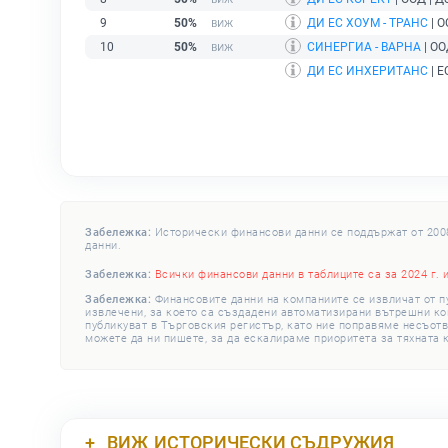
9
50%
ДИ ЕС ХОУМ - ТРАНС
| О
10
50%
СИНЕРГИА - ВАРНА
| ОО
ДИ ЕС ИНХЕРИТАНС
| Е
Забележка:
Исторически финансови данни се поддържат от 2008 
данни.
Забележка:
Всички финансови данни в таблиците са за 2024 г. 
Забележка:
Финансовите данни на компаниите се извличат от п
извлечени, за което са създадени автоматизирани вътрешни конт
публикуват в Търговския регистър, като ние поправяме несъотв
можете да ни пишете, за да ескалираме приоритета за тяхната 
ВИЖ
ИСТОРИЧЕСКИ СЪДРУЖИЯ