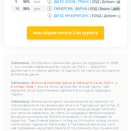
9
50%
ДИ ЕС ХОУМ - ТРАНС
| ООД | Добрич |
действ
10
50%
СИНЕРГИА - ВАРНА
| ООД | Варна |
действащ
ДИ ЕС ИНХЕРИТАНС
| ЕООД | Добрич |
дейст
виж сборни отчети 2 на групата
Забележка:
Исторически финансови данни се поддържат от 2008
г. Ако липсва информация за години до 2024 г. , вероятно
дружеството е спряло дейност в годината, за която са последните
финансови данни.
Забележка:
Всички финансови данни в таблиците са за 2024 г. и
в хиляди лева
– ако за някои дружества липсват данни, най-
вероятно те са преустановили дейността си още в предходни
години.
Забележка:
Финансовите данни на компаниите се извличат от
публикуваните от тях финансови отчети в Търговския регистър. В
много редки случаи финансовите данни може да бъдат непълни
или неточно извлечени, за което са създадени автоматизирани
вътрешни контроли за тяхното откриване, и те се поправят от
редактор. Това отнема време с оглед на стотиците хиляди отчети,
които всяка година се публикуват в Търговския регистър, като
ние поправяме несъответствията от по-големите към по-малките