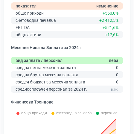
показател
изменение
общо приходи
+550,0%
счетоводна печалба
+2 412,5%
EBITDA
+521,6%
общо активи
+17,6%
Месечни Нива на Заплати за 2024 г.
вид заплата / персонал
лева
средна нетна месечна заплата
0
средна брутна месечна заплата
0
среден бюджет за месечна заплата
0
средносписъчен персонал за 2024 г.
Финансови Трендове
общо приходи
счетоводна печалба
персонал