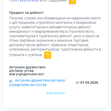
ГЕОРГИЕВ ИЛИЕВ
40% - съдружник
Предмет на дейност:
Покупка, строеж или обзавеждане на недвижими имоти
с цел продажба, строително-монтажни и бояджийски
услуги, инвеститорска и реинвеститорска дейност,
мениджмънт и предприемачество в строителството,
туроператорска и турагентска дейност, внос и износ на
стоки, бартерна, оказионна и разносна търговия,
дистрибуторска дейност, превозна, спедиторска,
хотелиерска, ресторантъорска, туристическа дейности в
страната и чужбина.
Актуален дружествен
договор, устав,
или учредителен акт:
Актуален дружествен договор/
от
07.04.2026
учредителен акт/устав
виж всички