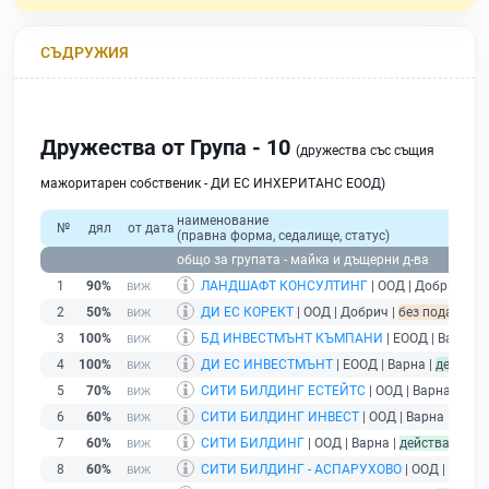
СЪДРУЖИЯ
Дружества от Група - 10
(дружества със същия
мажоритарен собственик - ДИ ЕС ИНХЕРИТАНС ЕООД)
наименование
№
дял
от дата
(правна форма, седалище, статус)
общо за групата - майка и дъщерни д-ва
1
90%
ЛАНДШАФТ КОНСУЛТИНГ
| ООД | Добрич |
бе
2
50%
ДИ ЕС КОРЕКТ
| ООД | Добрич |
без подаден ф
3
100%
БД ИНВЕСТМЪНТ КЪМПАНИ
| ЕООД | Варна |
4
100%
ДИ ЕС ИНВЕСТМЪНТ
| ЕООД | Варна |
действа
5
70%
СИТИ БИЛДИНГ ЕСТЕЙТС
| ООД | Варна |
дей
6
60%
СИТИ БИЛДИНГ ИНВЕСТ
| ООД | Варна |
дейс
7
60%
СИТИ БИЛДИНГ
| ООД | Варна |
действащ
8
60%
СИТИ БИЛДИНГ - АСПАРУХОВО
| ООД | Варна