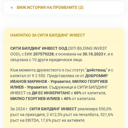
ВИЖ ИСТОРИЯ НА ПРОМЕНИТЕ (2)
НАКРАТКО ЗА СИТИ БИЛДИНГ ИНВЕСТ
СИТИ БИЛДИНГ ИНВЕСТ ООД
(SITI BILDING INVEST
OOD), с ЕИК
207579228
, е основана на
30.10.2023 г.
и е
свързана с 10 други юридически лица.
Към момента дружеството е със статус "
действащ
" и с
капитал от € 2 550. Представлява се от
ДОБРОМИР
ИВАНОВ МАРИНОВ - Управител
,
МИЛКО ГЕОРГИЕВ
ИЛИЕВ - Управител
. Съдружници в СИТИ БИЛДИНГ
ИНВЕСТ са
ДИ ЕС ИНХЕРИТАНС
с
60%
от капитала,
МИЛКО ГЕОРГИЕВ ИЛИЕВ
с
40%
от капитала.
За 2024 г.
СИТИ БИЛДИНГ ИНВЕСТ
реализира 550,0%
ръст на приходите, 2 412,5% ръст на печалбата, 521,6%
ръст на EBITDA, 17,6% ръст на активите.