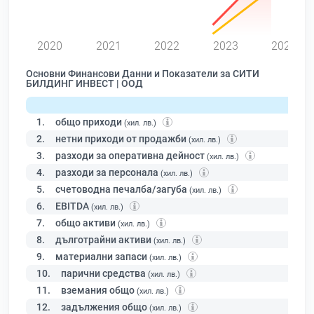
0
2020
2021
2022
2023
2024
Основни Финансови Данни и Показатели за СИТИ
БИЛДИНГ ИНВЕСТ | ООД
1.
общо приходи
(хил. лв.)
2.
нетни приходи от продажби
(хил. лв.)
3.
разходи за оперативна дейност
(хил. лв.)
4.
разходи за персонала
(хил. лв.)
5.
счетоводна печалба/загуба
(хил. лв.)
6.
EBITDA
(хил. лв.)
7.
общо активи
(хил. лв.)
8.
дълготрайни активи
(хил. лв.)
9.
материални запаси
(хил. лв.)
10.
парични средства
(хил. лв.)
11.
вземания общо
(хил. лв.)
12.
задължения общо
(хил. лв.)