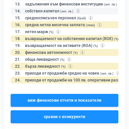
13.
задължения към финансови институции
(хил. лв.)
14.
собствен капитал
(хил. лв.)
15.
средносписъчен персонал
(брой)
16.
средна нетна месечна заплата
(лева)
17.
нетен марж
(%)
18.
възвращаемост на собствения капитал (ROE)
(%)
19.
възвращаемост на активите (ROA)
(%)
20.
финансова автономност
(%)
21.
обща ликвидност
(%)
22.
бърза ликвидност
(%)
23.
приходи от продажби средно на човек
(хил. лв.)
24.
приходи от продажби на 100 лв. оперативни разходи
виж финансови отчети и показатели
сравни с конкуренти