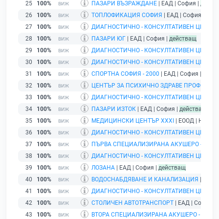
25
100%
ПАЗАРИ ВЪЗРАЖДАНЕ
| ЕАД | София |
дейст
26
100%
ТОПЛОФИКАЦИЯ СОФИЯ
| ЕАД | София |
дей
27
100%
ДИАГНОСТИЧНО - КОНСУЛТАТИВЕН ЦЕНТЪР 
28
100%
ПАЗАРИ ЮГ
| ЕАД | София |
действащ
29
100%
ДИАГНОСТИЧНО - КОНСУЛТАТИВЕН ЦЕНТЪР V
30
100%
ДИАГНОСТИЧНО - КОНСУЛТАТИВЕН ЦЕНТЪР 
31
100%
СПОРТНА СОФИЯ - 2000
| ЕАД | София |
дейс
32
100%
ЦЕНТЪР ЗА ПСИХИЧНО ЗДРАВЕ ПРОФ. Н. 
33
100%
ДИАГНОСТИЧНО - КОНСУЛТАТИВЕН ЦЕНТЪР Х
34
100%
ПАЗАРИ ИЗТОК
| ЕАД | София |
действащ
35
100%
МЕДИЦИНСКИ ЦЕНТЪР ХХХI
| ЕООД | Нови И
36
100%
ДИАГНОСТИЧНО - КОНСУЛТАТИВЕН ЦЕНТЪР Х
37
100%
ПЪРВА СПЕЦИАЛИЗИРАНА АКУШЕРО - ГИНЕ
38
100%
ДИАГНОСТИЧНО - КОНСУЛТАТИВЕН ЦЕНТЪР 
39
100%
ЛОЗАНА
| ЕАД | София |
действащ
40
100%
ВОДОСНАБДЯВАНЕ И КАНАЛИЗАЦИЯ
| ЕАД |
41
100%
ДИАГНОСТИЧНО - КОНСУЛТАТИВЕН ЦЕНТЪР I
42
100%
СТОЛИЧЕН АВТОТРАНСПОРТ
| ЕАД | София |
43
100%
ВТОРА СПЕЦИАЛИЗИРАНА АКУШЕРО - ГИНЕ