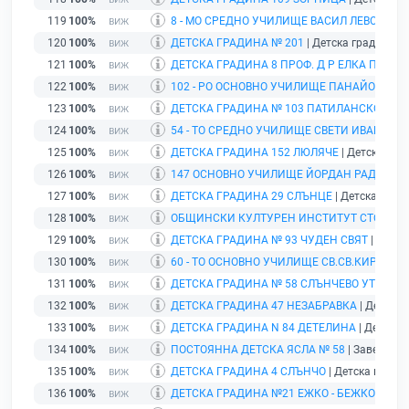
119
100%
8 - МО СРЕДНО УЧИЛИЩЕ ВАСИЛ ЛЕВСКИ
| У
120
100%
ДЕТСКА ГРАДИНА № 201
| Детска градина | 
121
100%
ДЕТСКА ГРАДИНА 8 ПРОФ. Д Р ЕЛКА ПЕТРО
122
100%
102 - РО ОСНОВНО УЧИЛИЩЕ ПАНАЙОТ ВОЛ
123
100%
ДЕТСКА ГРАДИНА № 103 ПАТИЛАНСКО ЦАР
124
100%
54 - ТО СРЕДНО УЧИЛИЩЕ СВЕТИ ИВАН РИ
125
100%
ДЕТСКА ГРАДИНА 152 ЛЮЛЯЧЕ
| Детска град
126
100%
147 ОСНОВНО УЧИЛИЩЕ ЙОРДАН РАДИЧКО
127
100%
ДЕТСКА ГРАДИНА 29 СЛЪНЦЕ
| Детска гради
128
100%
ОБЩИНСКИ КУЛТУРЕН ИНСТИТУТ СТОЛИЧ
129
100%
ДЕТСКА ГРАДИНА № 93 ЧУДЕН СВЯТ
| Детск
130
100%
60 - ТО ОСНОВНО УЧИЛИЩЕ СВ.СВ.КИРИЛ И
131
100%
ДЕТСКА ГРАДИНА № 58 СЛЪНЧЕВО УТРО
| Д
132
100%
ДЕТСКА ГРАДИНА 47 НЕЗАБРАВКА
| Детска 
133
100%
ДЕТСКА ГРАДИНА N 84 ДЕТЕЛИНА
| Детска г
134
100%
ПОСТОЯННА ДЕТСКА ЯСЛА № 58
| Заведение
135
100%
ДЕТСКА ГРАДИНА 4 СЛЪНЧО
| Детска градин
136
100%
ДЕТСКА ГРАДИНА №21 ЕЖКО - БЕЖКО
| Детс