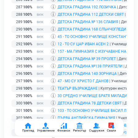
287
100%
ДЕТСКА ГРАДИНА 192 ЛОЗИЧКА
| Детска гра
288
100%
ДЕТСКА ГРАДИНА 112 ДЕТСКИ СВЯТ
| Детск
289
100%
ДЕТСКА ГРАДИНА № 136 СЛАВИЯ
| Детска гр
290
100%
ДЕТСКА ГРАДИНА 168 СЛЪНЧОГЛЕДИ
| Детс
291
100%
45 - ТО ОСНОВНО УЧИЛИЩЕ КОНСТАНТИН 
292
100%
12 - ТО СУ ЦАР ИВАН АСЕН 2
| Училище | гр. 
293
100%
157 - МА ГИМНАЗИЯ С ИЗУЧАВАНЕ НА ЧУЖ
294
100%
ДЕТСКА ГРАДИНА № 39 ПРОЛЕТ
| Детска гра
295
100%
ДЕТСКА ГРАДИНА №138 ПРИЯТЕЛИ
| Детска
296
100%
ДЕТСКА ГРАДИНА 140 ЗОРНИЦА
| Детска гр
297
100%
47 - МО СУ ХРИСТО Г.ДАНОВ
| Училище | гр. 
298
100%
ТЕАТЪР ВЪЗРАЖДАНЕ
| Културен институт | 
299
100%
30 СРЕДНО УЧИЛИЩЕ БРАТЯ МИЛАДИНОВИ
300
100%
ДЕТСКА ГРАДИНА 78 ДЕТСКИ СВЯТ
| Детска 
301
100%
103 - ТО ОСНОВНО УЧИЛИЩЕ ВАСИЛ ЛЕВСК
302
100%
ПЪРВА АНГЛИЙСКА ГИМНАЗИЯ
| Училище | 
303
100%
132 СРЕДНО УЧИЛИЩЕ ВАНЯ ВОЙНОВА
| Учи
Преглед
Управление
Финанси
Регистър
Съдружия
Свали
304
100%
ДЕТСКА ГРАДИНА С ДЕТСКА ЯСЛА №150
| Д