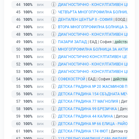
44
100%
ДИАГНОСТИЧНО - КОНСУЛТАТИВЕН ЦЕНТЪР 
45
100%
ЧЕТВЪРТА МНОГОПРОФИЛНА БОЛНИЦА ЗА А
46
100%
ДЕНТАЛЕН ЦЕНТЪР II - СОФИЯ
| ЕООД | София
47
100%
ВТОРА МНОГОПРОФИЛНА БОЛНИЦА ЗА АКТИ
48
100%
ДИАГНОСТИЧНО - КОНСУЛТАТИВЕН ЦЕНТЪР Х
49
100%
ПАЗАРИ ЗАПАД
| ЕАД | София |
действащ
50
100%
МНОГОПРОФИЛНА БОЛНИЦА ЗА АКТИВНО Л
51
100%
ДИАГНОСТИЧНО КОНСУЛТАТИВЕН ЦЕНТЪР V
52
100%
ДИАГНОСТИЧНО - КОНСУЛТАТИВЕН ЦЕНТЪР Х
53
100%
ДИАГНОСТИЧНО - КОНСУЛТАТИВЕН ЦЕНТЪР Х
54
100%
СОФЕКОСТРОЙ
| ЕАД | София |
действащ
55
100%
ДЕТСКА ГРАДИНА № 20 ЖАСМИНОВ ПАРК
| 
56
100%
ДЕТСКА ГРАДИНА 154 СБЪДНАТА МЕЧТА
| Д
57
100%
ДЕТСКА ГРАДИНА 77 МАГНОЛИЯ
| Детска гр
58
100%
ДЕТСКА ГРАДИНА 99 БРЕЗИЧКА
| Детска гра
59
100%
ДЕТСКА ГРАДИНА 44 КАЛИНА
| Детска гради
60
100%
ДЕТСКА ГРАДИНА № 66 ЕЛИЦА - РАЙОН ПА
61
100%
ДЕТСКА ГРАДИНА 174 ФЮТ
| Детска градина 
62
100%
113 СРЕДНО УЧИЛИЩЕ САВА ФИЛАРЕТОВ
| 