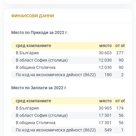
ФИНАНСОВИ ДАННИ
Място по Приходи за 2022 г.
сред компаниите
място
от общо
В България
30 603
277 019
В област София (столица)
12 030
90 178
В община Столична
12 030
90 178
По код на икономическа дейност (8622)
180
2 180
Място по Заплати за 2022 г.
сред компаниите
място
от общо
В България
30 905
174 403
В област София (столица)
17 301
56 378
В община Столична
17 301
56 378
По код на икономическа дейност (8622)
549
1 485