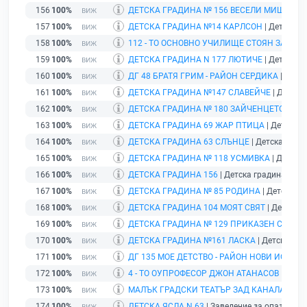
156
100%
ДЕТСКА ГРАДИНА № 156 ВЕСЕЛИ МИШЛЕТА
157
100%
ДЕТСКА ГРАДИНА №14 КАРЛСОН
| Детска гр
158
100%
112 - ТО ОСНОВНО УЧИЛИЩЕ СТОЯН ЗАИМО
159
100%
ДЕТСКА ГРАДИНА N 177 ЛЮТИЧЕ
| Детска гр
160
100%
ДГ 48 БРАТЯ ГРИМ - РАЙОН СЕРДИКА
| Детск
161
100%
ДЕТСКА ГРАДИНА №147 СЛАВЕЙЧЕ
| Детска 
162
100%
ДЕТСКА ГРАДИНА № 180 ЗАЙЧЕНЦЕТО БЯЛ
163
100%
ДЕТСКА ГРАДИНА 69 ЖАР ПТИЦА
| Детска г
164
100%
ДЕТСКА ГРАДИНА 63 СЛЪНЦЕ
| Детска гради
165
100%
ДЕТСКА ГРАДИНА № 118 УСМИВКА
| Детска 
166
100%
ДЕТСКА ГРАДИНА 156
| Детска градина | гр.
167
100%
ДЕТСКА ГРАДИНА № 85 РОДИНА
| Детска гр
168
100%
ДЕТСКА ГРАДИНА 104 МОЯТ СВЯТ
| Детска г
169
100%
ДЕТСКА ГРАДИНА № 129 ПРИКАЗЕН СВЯТ
| 
170
100%
ДЕТСКА ГРАДИНА №161 ЛАСКА
| Детска град
171
100%
ДГ 135 МОЕ ДЕТСТВО - РАЙОН НОВИ ИСКЪР
|
172
100%
4 - ТО ОУПРОФЕСОР ДЖОН АТАНАСОВ
| Учил
173
100%
МАЛЪК ГРАДСКИ ТЕАТЪР ЗАД КАНАЛА
| Теа
174
100%
ДЕТСКА ЯСЛА N 63
| Заведение за опазване з