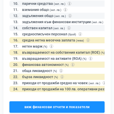
10.
парични средства
(хил. лв.)
11.
вземания общо
(хил. лв.)
12.
задължения общо
(хил. лв.)
13.
задължения към финансови институции
(хил. лв.)
14.
собствен капитал
(хил. лв.)
15.
средносписъчен персонал
(брой)
16.
средна нетна месечна заплата
(лева)
17.
нетен марж
(%)
18.
възвращаемост на собствения капитал (ROE)
(%)
19.
възвращаемост на активите (ROA)
(%)
20.
финансова автономност
(%)
21.
обща ликвидност
(%)
22.
бърза ликвидност
(%)
23.
приходи от продажби средно на човек
(хил. лв.)
24.
приходи от продажби на 100 лв. оперативни разходи
виж финансови отчети и показатели