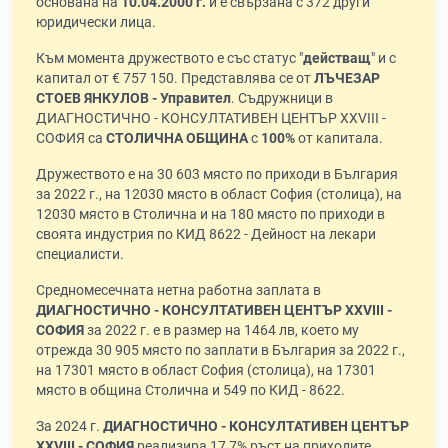
основана на
10.04.2000 г.
и е свързана с 372 други
юридически лица.
Към момента дружеството е със статус "
действащ
" и с
капитал от € 757 150. Представлява се от
ЛЪЧЕЗАР
СТОЕВ ЯНКУЛОВ - Управител
. Съдружници в
ДИАГНОСТИЧНО - КОНСУЛТАТИВЕН ЦЕНТЪР ХХVIII -
СОФИЯ са
СТОЛИЧНА ОБЩИНА
с
100%
от капитала.
Дружеството е на 30 603 място по приходи в България
за 2022 г., на 12030 място в област София (столица), на
12030 място в Столична и на 180 място по приходи в
своята индустрия по КИД 8622 - Дейност на лекари
специалисти.
Средномесечната нетна работна заплата в
ДИАГНОСТИЧНО - КОНСУЛТАТИВЕН ЦЕНТЪР ХХVIII -
СОФИЯ
за 2022 г. е в размер на 1464 лв, което му
отрежда 30 905 място по заплати в България за 2022 г.,
на 17301 място в област София (столица), на 17301
място в община Столична и 549 по КИД - 8622.
За 2024 г.
ДИАГНОСТИЧНО - КОНСУЛТАТИВЕН ЦЕНТЪР
ХХVIII - СОФИЯ
реализира 17,7% ръст на приходите,