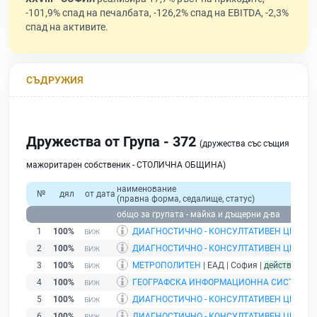
-101,9% спад на печалбата, -126,2% спад на EBITDA, -2,3%
спад на активите.
СЪДРУЖИЯ
Дружества от Група - 372
(дружества със същия
мажоритарен собственик - СТОЛИЧНА ОБЩИНА)
наименование
№
дял
от дата
(правна форма, седалище, статус)
общо за групата - майка и дъщерни д-ва
1
100%
ДИАГНОСТИЧНО - КОНСУЛТАТИВЕН ЦЕНТЪР I
2
100%
ДИАГНОСТИЧНО - КОНСУЛТАТИВЕН ЦЕНТЪР 
3
100%
МЕТРОПОЛИТЕН
| ЕАД | София |
действащ
4
100%
ГЕОГРАФСКА ИНФОРМАЦИОННА СИСТЕМА -
5
100%
ДИАГНОСТИЧНО - КОНСУЛТАТИВЕН ЦЕНТЪР 
6
100%
ДИАГНОСТИЧНО - КОНСУЛТАТИВЕН ЦЕНТЪР 