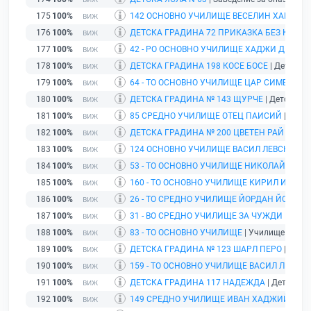
175
100%
142 ОСНОВНО УЧИЛИЩЕ ВЕСЕЛИН ХАНЧЕВ
|
176
100%
ДЕТСКА ГРАДИНА 72 ПРИКАЗКА БЕЗ КРАЙ
|
177
100%
42 - РО ОСНОВНО УЧИЛИЩЕ ХАДЖИ ДИМИТ
178
100%
ДЕТСКА ГРАДИНА 198 КОСЕ БОСЕ
| Детска г
179
100%
64 - ТО ОСНОВНО УЧИЛИЩЕ ЦАР СИМЕОН В
180
100%
ДЕТСКА ГРАДИНА № 143 ЩУРЧЕ
| Детска гр
181
100%
85 СРЕДНО УЧИЛИЩЕ ОТЕЦ ПАИСИЙ
| Учили
182
100%
ДЕТСКА ГРАДИНА № 200 ЦВЕТЕН РАЙ
| Детс
183
100%
124 ОСНОВНО УЧИЛИЩЕ ВАСИЛ ЛЕВСКИ
| У
184
100%
53 - ТО ОСНОВНО УЧИЛИЩЕ НИКОЛАЙ ХРЕЛ
185
100%
160 - ТО ОСНОВНО УЧИЛИЩЕ КИРИЛ И МЕТ
186
100%
26 - ТО СРЕДНО УЧИЛИЩЕ ЙОРДАН ЙОВКОВ
187
100%
31 - ВО СРЕДНО УЧИЛИЩЕ ЗА ЧУЖДИ ЕЗИЦ
188
100%
83 - ТО ОСНОВНО УЧИЛИЩЕ
| Училище | гр. 
189
100%
ДЕТСКА ГРАДИНА № 123 ШАРЛ ПЕРО
| Детск
190
100%
159 - ТО ОСНОВНО УЧИЛИЩЕ ВАСИЛ ЛЕВСК
191
100%
ДЕТСКА ГРАДИНА 117 НАДЕЖДА
| Детска гр
192
100%
149 СРЕДНО УЧИЛИЩЕ ИВАН ХАДЖИЙСКИ
|