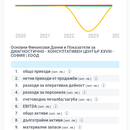
2020
2021
2022
2023
2024
Основни Финансови Данни и Показатели за
ДИАГНОСТИЧНО - КОНСУЛТАТИВЕН ЦЕНТЪР ХХVIII -
СОФИЯ | ЕООД
1.
общо приходи
(хил. лв.)
2.
нетни приходи от продажби
(хил. лв.)
3.
разходи за оперативна дейност
(хил. лв.)
4.
разходи за персонала
(хил. лв.)
5.
счетоводна печалба/загуба
(хил. лв.)
6.
EBITDA
(хил. лв.)
7.
общо активи
(хил. лв.)
8.
дълготрайни активи
(хил. лв.)
9.
материални запаси
(хил. лв.)