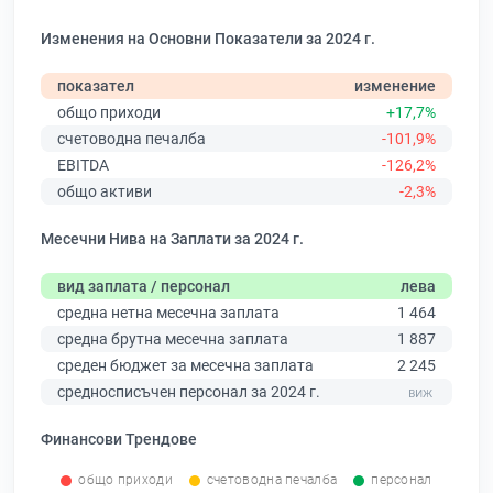
Изменения на Основни Показатели за 2024 г.
показател
изменение
общо приходи
+17,7%
счетоводна печалба
-101,9%
EBITDA
-126,2%
общо активи
-2,3%
Месечни Нива на Заплати за 2024 г.
вид заплата / персонал
лева
средна нетна месечна заплата
1 464
средна брутна месечна заплата
1 887
среден бюджет за месечна заплата
2 245
средносписъчен персонал за 2024 г.
Финансови Трендове
общо приходи
счетоводна печалба
персонал