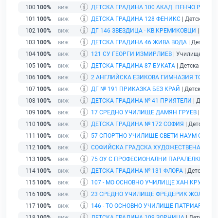
100
100%
ДЕТСКА ГРАДИНА 100 АКАД. ПЕНЧО РАЙКО
101
100%
ДЕТСКА ГРАДИНА 128 ФЕНИКС
| Детска град
102
100%
ДГ 146 ЗВЕЗДИЦА - КВ.КРЕМИКОВЦИ
| Детск
103
100%
ДЕТСКА ГРАДИНА 46 ЖИВА ВОДА
| Детска гр
104
100%
121 СУ ГЕОРГИ ИЗМИРЛИЕВ
| Училище | гр. 
105
100%
ДЕТСКА ГРАДИНА 87 БУКАТА
| Детска градин
106
100%
2 АНГЛИЙСКА ЕЗИКОВА ГИМНАЗИЯ ТОМАС
107
100%
ДГ № 191 ПРИКАЗКА БЕЗ КРАЙ
| Детска град
108
100%
ДЕТСКА ГРАДИНА № 41 ПРИЯТЕЛИ
| Детска 
109
100%
17 СРЕДНО УЧИЛИЩЕ ДАМЯН ГРУЕВ
| Учили
110
100%
ДЕТСКА ГРАДИНА № 172 СОФИЯ
| Детска гра
111
100%
57 СПОРТНО УЧИЛИЩЕ СВЕТИ НАУМ ОХРИ
112
100%
СОФИЙСКА ГРАДСКА ХУДОЖЕСТВЕНА ГАЛЕ
113
100%
75 ОУ С ПРОФЕСИОНАЛНИ ПАРАЛЕЛКИ ТОД
114
100%
ДЕТСКА ГРАДИНА № 131 ФЛОРА
| Детска гра
115
100%
107 - МО ОСНОВНО УЧИЛИЩЕ ХАН КРУМ
| Уч
116
100%
23 СРЕДНО УЧИЛИЩЕ ФРЕДЕРИК ЖОЛИО К
117
100%
146 - ТО ОСНОВНО УЧИЛИЩЕ ПАТРИАРХ ЕВ
118
100%
ДЕТСКА ГРАДИНА 109 ЗОРНИЦА
| Детска гр