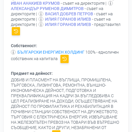
ИВАН АНАКИЕВ КРУМОВ
- съвет на директорите |
АЛЕКСАНДЪР РУМЕНОВ ДИМИТРОВ
- съвет на
директорите |
ВАСИЛ ДОБРЕВ ПЕТРОВ
- съвет на
директорите |
ИЛИЯ ГОРАНОВ ИЛИЕВ
- съвет на
директорите |
ИЛИЯ ГОРАНОВ ИЛИЕВ
- представител
Собственост:
БЪЛГАРСКИ ЕНЕРГИЕН ХОЛДИНГ
100% - едноличен
собственик на капитала
Предмет на дейност:
ДОБИВ И ПЛАСМЕНТ НА ВЪГЛИЩА, ПРОМИШЛЕНА,
ТЪРГОВСКА, ЛИЗИНГОВА, РЕМОНТНА, ВЪНШНО-
ИКОНОМИЧЕСКА ДЕЙНОСТ, ПОДГОТОВКА И
ПРЕКВАЛИФИКАЦИЯ НА КАДРИ ЗА ВЪГЛЕДОБИВА С
ЦЕЛ РЕАЛИЗИРАНЕ НА ДОХОДИ, ОСЪЩЕСТВЯВАНЕ НА
ДЕЙНОСТ ПО ПРОФИЛАКТИКА И РЕХАБИЛИТАЦИЯ В
ПОЧИВНИ СТАНЦИИ СОБСТВЕНОСТ НА ДРУЖЕСТВОТО;
ТЪРГОВИЯ С ЕЛЕКТРИЧЕСКА ЕНЕРГИЯ; ИЗВЪРШВАНЕ
НА ЖЕЛЕЗОПЪТЕН ПРЕВОЗ НА ТОВАРИ ВЪВ ВЪТРЕШНО
СЪОБЩЕНИЕ, КАКТО И ДРУГИ, НЕЗАБРАНЕНИ ОТ