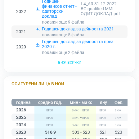
Годишен
t.4_AR 31.12.2022
финансов отчет -
BG qualified MMI
одиторски
2022
ОДИТ ДОКЛАД.pdf
доклад
покажи още 9
файла
Годишен доклад за дейността 2021
2021
покажи още 5
файла
Годишен доклад за дейността през
2020 г.
2020
покажи още 2
файла
виж всички
ОСИГУРЕНИ ЛИЦА В НОИ
година
средно год.
мин - макс
яну
фев
мар
2026
-
2025
-
2024
-
2023
516,9
503 - 523
521
523
519