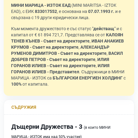
МИНИ МАРИЦА - ИЗТОК ЕАД
(MINI MARITSA - IZTOK
EAD), с ЕИК
833017552
, е основана на
07.07.1993 г.
и е
свързана с 19 други юридически лица.
Към момента дружеството е със статус "
действащ
" и с
капитал от € 61 894 721,7. Представлява се от
КАЛОЯН
ТЕНЕВ КЪНЕВ - Съвет на директорите
,
ИВАН АНАКИЕВ
КРУМОВ - Съвет на директорите
,
АЛЕКСАНДЪР
РУМЕНОВ ДИМИТРОВ - Съвет на директорите
,
ВАСИЛ
ДОБРЕВ ПЕТРОВ - Съвет на директорите
,
ИЛИЯ
ГОРАНОВ ИЛИЕВ - Съвет на директорите
,
ИЛИЯ
ГОРАНОВ ИЛИЕВ - Представител
. Съдружници в МИНИ
МАРИЦА - ИЗТОК са
БЪЛГАРСКИ ЕНЕРГИЕН ХОЛДИНГ
с
100%
от капитала.
СЪДРУЖИЯ
Дъщерни Дружества - 3
(в които МИНИ
МАРИЦА - ИЗТОК има над 50% участие)