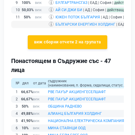
9
100%
БУЛГАРТРАНСГАЗ
| ЕАД | София |
действащ
10
50,03%
АЙ СИ ДЖИ БИ
| АД | София |
действащ
11
50%
ЮЖЕН ПОТОК БЪЛГАРИЯ
| АД | София |
дейс
БЪЛГАРСКИ ЕНЕРГИЕН ХОЛДИНГ
| ЕАД | Со
виж сборни отчети 2 на групата
Понастоящем в Съдружие със - 47
лица
съдружник
№
дял
от дата
(наименование, п. форма, седалище, статус / физи
1
66,67%
РВЕ ПАУЪР АКЦИЕНГЕСЕЛШАФТ
2
66,67%
PBE ПАУЪР АКЦИЕНГЕСЕЛШАФТ
3
50%
ОБЩИНА РАДНЕВО
4
49,88%
АЛИАНЦ БЪЛГАРИЯ ХОЛДИНГ
5
41,90%
НАЦИОНАЛНА ЕЛЕКТРИЧЕСКА КОМПАНИЯ
6
10%
МИНА СТАЯНЦИ ООД