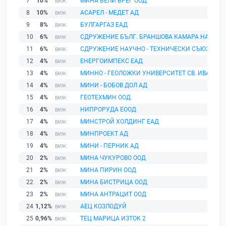
7
10%
МИНА БЕЛИ БРЕГ ООД
8
10%
АСАРЕЛ - МЕДЕТ АД
9
8%
БУЛГАРГАЗ ЕАД
10
6%
СДРУЖЕНИЕ БЪЛГ. БРАНШОВА КАМАРА НА ТЪРГ
11
6%
СДРУЖЕНИЕ НАУЧНО - ТЕХНИЧЕСКИ СЪЮЗ ПО 
12
4%
ЕНЕРГОИМПЕКС ЕАД
13
4%
МИННО - ГЕОЛОЖКИ УНИВЕРСИТЕТ СВ. ИВАН Р
14
4%
МИНИ - БОБОВ ДОЛ АД
15
4%
ГЕОТЕХМИН ООД
16
4%
НИПРОРУДА ЕООД
17
4%
МИНСТРОЙ ХОЛДИНГ ЕАД
18
4%
МИНПРОЕКТ АД
19
4%
МИНИ - ПЕРНИК АД
20
2%
МИНА ЧУКУРОВО ООД
21
2%
МИНА ПИРИН ООД
22
2%
МИНА БИСТРИЦА ООД
23
2%
МИНА АНТРАЦИТ ООД
24
1,12%
АЕЦ КОЗЛОДУЙ
25
0,96%
ТЕЦ МАРИЦА ИЗТОК 2