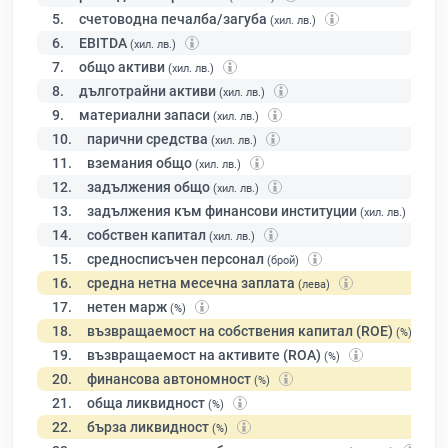
5.
счетоводна печалба/загуба
(хил. лв.)
6.
EBITDA
(хил. лв.)
7.
общо активи
(хил. лв.)
8.
дълготрайни активи
(хил. лв.)
9.
материални запаси
(хил. лв.)
10.
парични средства
(хил. лв.)
11.
вземания общо
(хил. лв.)
12.
задължения общо
(хил. лв.)
13.
задължения към финансови институции
(хил. лв.)
14.
собствен капитал
(хил. лв.)
15.
средносписъчен персонал
(брой)
16.
средна нетна месечна заплата
(лева)
17.
нетен марж
(%)
18.
възвращаемост на собствения капитал (ROE)
(%)
19.
възвращаемост на активите (ROA)
(%)
20.
финансова автономност
(%)
21.
обща ликвидност
(%)
22.
бърза ликвидност
(%)