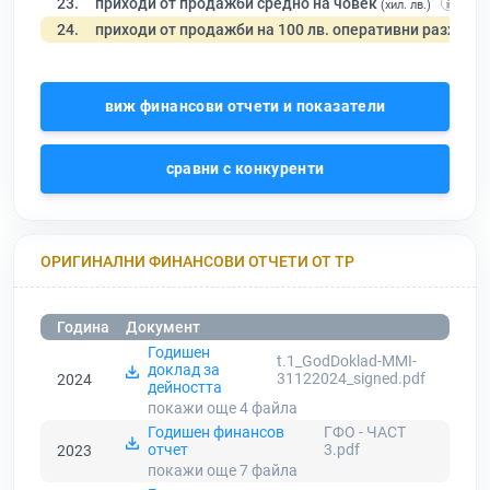
23.
приходи от продажби средно на човек
(хил. лв.)
24.
приходи от продажби на 100 лв. оперативни разходи
виж финансови отчети и показатели
сравни с конкуренти
ОРИГИНАЛНИ ФИНАНСОВИ ОТЧЕТИ ОТ ТР
Година
Документ
Годишен
t.1_GodDoklad-MMI-
доклад за
31122024_signed.pdf
2024
дейността
покажи още 4
файла
Годишен финансов
ГФО - ЧАСТ
отчет
3.pdf
2023
покажи още 7
файла