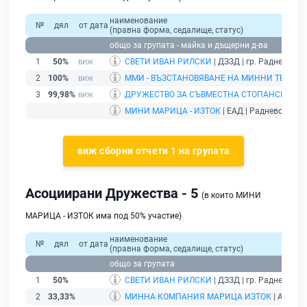
наименование
№
дял
от дата
(правна форма, седалище, статус)
общо за групата - майка и дъщерни д-ва
1
50%
СВЕТИ ИВАН РИЛСКИ
| ДЗЗД | гр. Раднево |
бе
2
100%
ММИ - ВЪЗСТАНОВЯВАНЕ НА МИННИ ТЕРЕНИ
3
99,98%
ДРУЖЕСТВО ЗА СЪВМЕСТНА СТОПАНСКА ДЕЙ
МИНИ МАРИЦА - ИЗТОК
| ЕАД | Раднево |
дей
виж сборни отчети 1 на групата
Асоциирани Дружества - 5
(в които МИНИ
МАРИЦА - ИЗТОК има под 50% участие)
наименование
№
дял
от дата
(правна форма, седалище, статус)
общо за групата
1
50%
СВЕТИ ИВАН РИЛСКИ
| ДЗЗД | гр. Раднево |
бе
2
33,33%
МИННА КОМПАНИЯ МАРИЦА ИЗТОК
| АД | Р