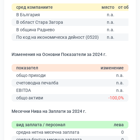
сред компаниите
място
от общо
В България
n.a.
В област Стара Загора
n.a.
В община Раднево
n.a.
По код на икономическа дейност (0520)
n.a.
Изменения на Основни Показатели за 2024 г.
показател
изменение
общо приходи
n.a.
счетоводна печалба
n.a.
EBITDA
n.a.
общо активи
-100,0%
Месечни Нива на Заплати за 2024 г.
вид заплата / персонал
лева
средна нетна месечна заплата
0
средна брутна месечна заплата
0