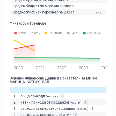
среден бюджет за месечна заплата
0
средносписъчен персонал за 2024 г.
Финансови Трендове
общо приходи
счетоводна печалба
персонал
0
2020
2021
2022
2023
2024
Основни Финансови Данни и Показатели за МИНИ
МАРИЦА - ИЗТОК | ЕАД
1.
общо приходи
(хил. лв.)
2.
нетни приходи от продажби
(хил. лв.)
3.
разходи за оперативна дейност
(хил. лв.)
4.
разходи за персонала
(хил. лв.)