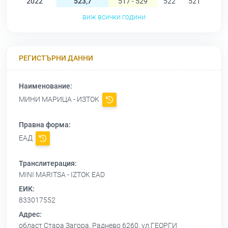
2022
523,7
517 - 529
522
521
521
виж всички години
РЕГИСТЪРНИ ДАННИ
Наименование:
МИНИ МАРИЦА - ИЗТОК
Правна форма:
ЕАД
Транслитерация:
MINI MARITSA - IZTOK EAD
ЕИК:
833017552
Адрес:
област Стара Загора, Раднево 6260, ул.ГЕОРГИ