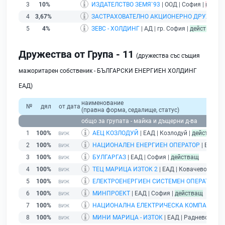
3
10%
ИЗДАТЕЛСТВО ЗЕМЯ`93
| ООД | София |
произв
4
3,67%
ЗАСТРАХОВАТЕЛНО АКЦИОНЕРНО ДРУЖЕСТВ
5
4%
ЗЕВС - ХОЛДИНГ
| АД | гр. София |
действащ
Дружества от Група - 11
(дружества със същия
мажоритарен собственик - БЪЛГАРСКИ ЕНЕРГИЕН ХОЛДИНГ
ЕАД)
наименование
№
дял
от дата
(правна форма, седалище, статус)
общо за групата - майка и дъщерни д-ва
1
100%
АЕЦ КОЗЛОДУЙ
| ЕАД | Козлодуй |
действащ
2
100%
НАЦИОНАЛЕН ЕНЕРГИЕН ОПЕРАТОР
| ЕАД | 
3
100%
БУЛГАРГАЗ
| ЕАД | София |
действащ
4
100%
ТЕЦ МАРИЦА ИЗТОК 2
| ЕАД | Ковачево |
дей
5
100%
ЕЛЕКТРОЕНЕРГИЕН СИСТЕМЕН ОПЕРАТОР
| 
6
100%
МИНПРОЕКТ
| ЕАД | София |
действащ
7
100%
НАЦИОНАЛНА ЕЛЕКТРИЧЕСКА КОМПАНИЯ
|
8
100%
МИНИ МАРИЦА - ИЗТОК
| ЕАД | Раднево |
дей