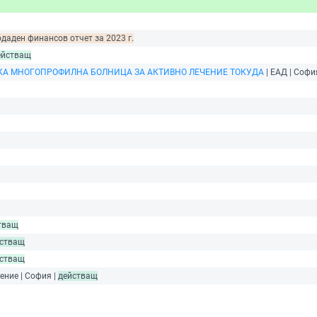
одаден финансов отчет за 2023 г.
ействащ
А МНОГОПРОФИЛНА БОЛНИЦА ЗА АКТИВНО ЛЕЧЕНИЕ ТОКУДА
| ЕАД | Софи
тващ
стващ
стващ
ение | София |
действащ