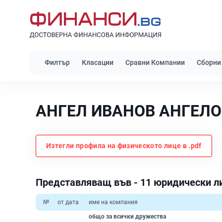
Филтър
Класации
Сравни Компании
Сборни
АНГЕЛ ИВАНОВ АНГЕЛО
Изтегли профила на физическото лице в .pdf
Представляващ във - 11 юридически л
№
от дата
име на компания
общо за всички дружества