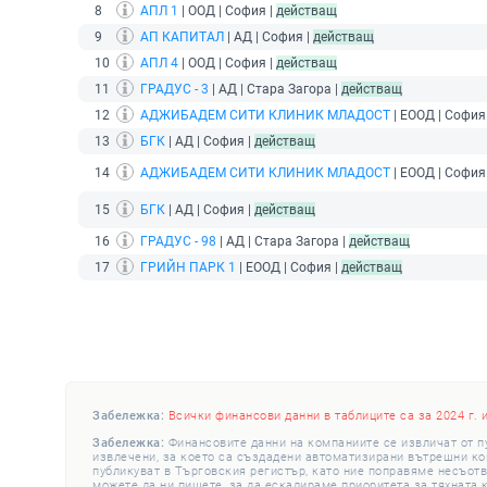
8
АПЛ 1
| ООД | София |
действащ
9
АП КАПИТАЛ
| АД | София |
действащ
10
АПЛ 4
| ООД | София |
действащ
11
ГРАДУС - 3
| АД | Стара Загора |
действащ
12
АДЖИБАДЕМ СИТИ КЛИНИК МЛАДОСТ
| ЕООД | София
13
БГК
| АД | София |
действащ
14
АДЖИБАДЕМ СИТИ КЛИНИК МЛАДОСТ
| ЕООД | София
15
БГК
| АД | София |
действащ
16
ГРАДУС - 98
| АД | Стара Загора |
действащ
17
ГРИЙН ПАРК 1
| ЕООД | София |
действащ
Забележка:
Всички финансови данни в таблиците са за 2024 г. 
Забележка:
Финансовите данни на компаниите се извличат от п
извлечени, за което са създадени автоматизирани вътрешни конт
публикуват в Търговския регистър, като ние поправяме несъотв
можете да ни пишете, за да ескалираме приоритета за тяхната 