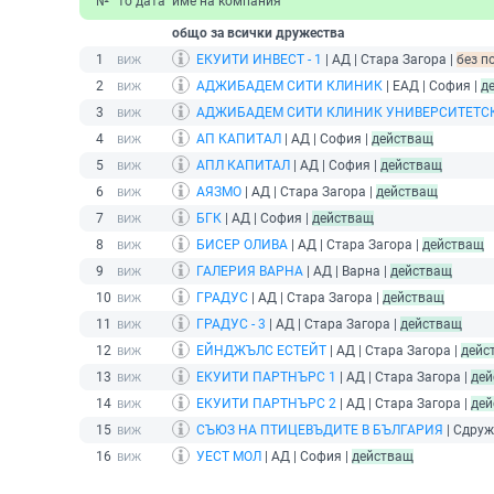
№
то дата
име на компания
общо за всички дружества
1
ЕКУИТИ ИНВЕСТ - 1
| АД | Стара Загора |
без п
2
АДЖИБАДЕМ СИТИ КЛИНИК
| ЕАД | София |
д
3
АДЖИБАДЕМ СИТИ КЛИНИК УНИВЕРСИТЕТСК
4
АП КАПИТАЛ
| АД | София |
действащ
5
АПЛ КАПИТАЛ
| АД | София |
действащ
6
АЯЗМО
| АД | Стара Загора |
действащ
7
БГК
| АД | София |
действащ
8
БИСЕР ОЛИВА
| АД | Стара Загора |
действащ
9
ГАЛЕРИЯ ВАРНА
| АД | Варна |
действащ
10
ГРАДУС
| АД | Стара Загора |
действащ
11
ГРАДУС - 3
| АД | Стара Загора |
действащ
12
ЕЙНДЖЪЛС ЕСТЕЙТ
| АД | Стара Загора |
дейс
13
ЕКУИТИ ПАРТНЪРС 1
| АД | Стара Загора |
дей
14
ЕКУИТИ ПАРТНЪРС 2
| АД | Стара Загора |
дей
15
СЪЮЗ НА ПТИЦЕВЪДИТЕ В БЪЛГАРИЯ
| Сдруж
16
УЕСТ МОЛ
| АД | София |
действащ