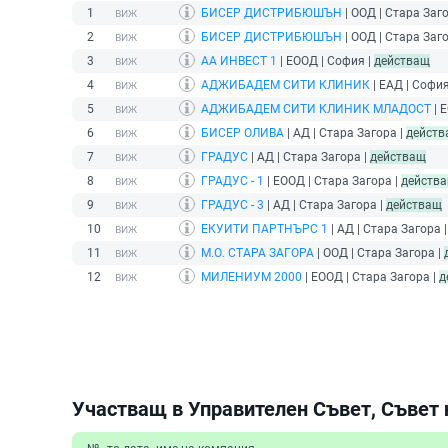
1
БИСЕР ДИСТРИБЮШЪН
| ООД | Стара Заг
2
БИСЕР ДИСТРИБЮШЪН
| ООД | Стара Заг
3
АА ИНВЕСТ 1
| ЕООД | София |
действащ
4
АДЖИБАДЕМ СИТИ КЛИНИК
| ЕАД | София
5
АДЖИБАДЕМ СИТИ КЛИНИК МЛАДОСТ
| 
6
БИСЕР ОЛИВА
| АД | Стара Загора |
действ
7
ГРАДУС
| АД | Стара Загора |
действащ
8
ГРАДУС - 1
| ЕООД | Стара Загора |
действ
9
ГРАДУС - 3
| АД | Стара Загора |
действащ
10
ЕКУИТИ ПАРТНЪРС 1
| АД | Стара Загора 
11
М.О. СТАРА ЗАГОРА
| ООД | Стара Загора |
12
МИЛЕНИУМ 2000
| ЕООД | Стара Загора |
д
Участващ в Управителен Съвет, Съвет 