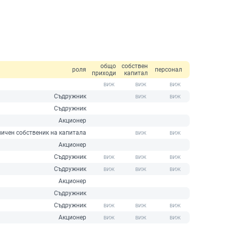
общо
собствен
роля
персонал
приходи
капитал
Съдружник
Съдружник
Акционер
ичен собственик на капитала
Акционер
Съдружник
Съдружник
Акционер
Съдружник
Съдружник
Акционер