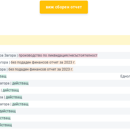
виж сборен отчет
ра Загора |
производство по ликвидация/несъстоятелност
агора |
без подаден финансов отчет за 2023 г.
ора |
без подаден финансов отчет за 2023 г.
тващ
Еднол
Загора |
действащ
 |
действащ
ра |
действащ
Загора |
действащ
действащ
йстващ
йстващ