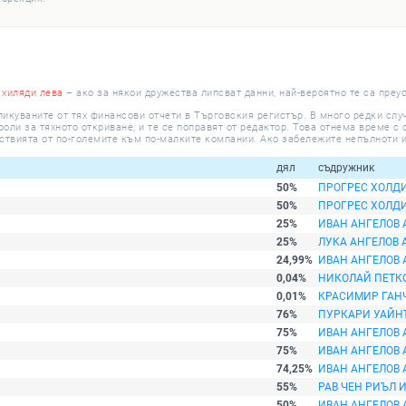
 хиляди лева
– ако за някои дружества липсват данни, най-вероятно те са преу
ликуваните от тях финансови отчети в Търговския регистър. В много редки сл
ли за тяхното откриване, и те се поправят от редактор. Това отнема време с о
ствията от по-големите към по-малките компании. Ако забележите непълноти и
дял
съдружник
50%
ПРОГРЕС ХОЛД
50%
ПРОГРЕС ХОЛД
25%
ИВАН АНГЕЛОВ 
25%
ЛУКА АНГЕЛОВ 
24,99%
ИВАН АНГЕЛОВ 
0,04%
НИКОЛАЙ ПЕТКО
0,01%
КРАСИМИР ГАН
76%
ПУРКАРИ УАЙН
75%
ИВАН АНГЕЛОВ 
75%
ИВАН АНГЕЛОВ 
74,25%
ИВАН АНГЕЛОВ 
55%
РАВ ЧЕН РИЪЛ 
50%
ИВАН АНГЕЛОВ 