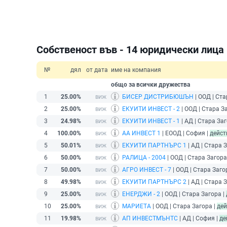
Собственост във - 14 юридически лица
№
дял
от дата
име на компания
общо за всички дружества
1
25.00%
БИСЕР ДИСТРИБЮШЪН
| ООД | Ста
2
25.00%
ЕКУИТИ ИНВЕСТ - 2
| ООД | Стара З
3
24.98%
ЕКУИТИ ИНВЕСТ - 1
| АД | Стара Заг
4
100.00%
АА ИНВЕСТ 1
| ЕООД | София |
дейс
5
50.01%
ЕКУИТИ ПАРТНЪРС 1
| АД | Стара 
6
50.00%
РАЛИЦА - 2004
| ООД | Стара Загора
7
50.00%
АГРО ИНВЕСТ - 7
| ООД | Стара Заго
8
49.98%
ЕКУИТИ ПАРТНЪРС 2
| АД | Стара 
9
25.00%
ЕНЕРДЖИ - 2
| ООД | Стара Загора |
10
25.00%
МАРИЕТА
| ООД | Стара Загора |
де
11
19.98%
АП ИНВЕСТМЪНТС
| АД | София |
де