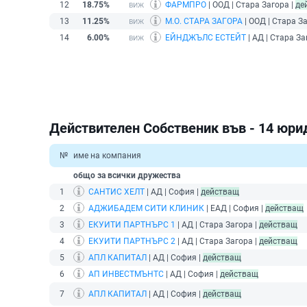
12
18.75%
ФАРМПРО
| ООД | Стара Загора |
де
13
11.25%
М.О. СТАРА ЗАГОРА
| ООД | Стара З
14
6.00%
ЕЙНДЖЪЛС ЕСТЕЙТ
| АД | Стара За
Действителен Собственик във - 14 юри
№
име на компания
общо за всички дружества
1
САНТИС ХЕЛТ
| АД | София |
действащ
2
АДЖИБАДЕМ СИТИ КЛИНИК
| ЕАД | София |
действащ
3
ЕКУИТИ ПАРТНЪРС 1
| АД | Стара Загора |
действащ
4
ЕКУИТИ ПАРТНЪРС 2
| АД | Стара Загора |
действащ
5
АПЛ КАПИТАЛ
| АД | София |
действащ
6
АП ИНВЕСТМЪНТС
| АД | София |
действащ
7
АПЛ КАПИТАЛ
| АД | София |
действащ