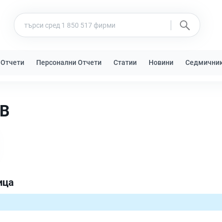
 Отчети
Персонални Отчети
Статии
Новини
Седмични
В
ица