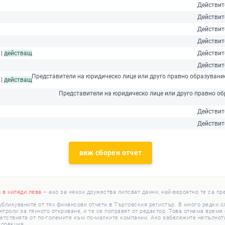
Действит
Действит
Действит
Действит
 |
действащ
Действит
Действит
Представители на юридическо лице или друго правно образувание
 |
действащ
Представители на юридическо лице или друго правно обр
Действит
Действит
виж сборен отчет
и в хиляди лева
– ако за някои дружества липсват данни, най-вероятно те са пр
убликуваните от тях финансови отчети в Търговския регистър. В много редки 
роли за тяхното откриване, и те се поправят от редактор. Това отнема време с
етствията от по-големите към по-малките компании. Ако забележите непълноти
корекция.