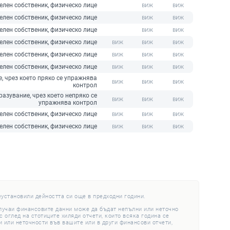
елен собственик, физическо лице
елен собственик, физическо лице
елен собственик, физическо лице
елен собственик, физическо лице
елен собственик, физическо лице
елен собственик, физическо лице
, чрез което пряко се упражнява
контрол
азувание, чрез което непряко се
упражнява контрол
елен собственик, физическо лице
елен собственик, физическо лице
еустановили дейността си още в предходни години.
случаи финансовите данни може да бъдат непълни или неточно
 оглед на стотиците хиляди отчети, които всяка година се
 или неточности във вашите или в други финансови отчети,