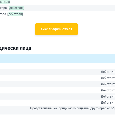
йстващ
агора |
действащ
гора |
действащ
виж сборен отчет
дически лица
Действит
Действит
Действит
Действит
Действит
Действит
Представители на юридическо лице или друго правно обр