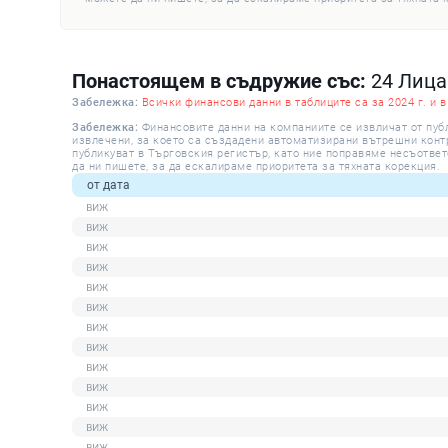
Понастоящем в съдружие със:
24 Лица
Забележка:
Всички финансови данни в таблиците са за 2024 г. и в
Забележка:
Финансовите данни на компаниите се извличат от пуб
извлечени, за което са създадени автоматизирани вътрешни контро
публикуват в Търговския регистър, като ние поправяме несъответ
да ни пишете, за да ескалираме приоритета за тяхната корекция.
от дата