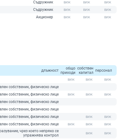
Съдружник
Съдружник
Акционер
общо
собствен
длъжност
персонал
приходи
капитал
елен собственик, физическо лице
елен собственик, физическо лице
елен собственик, физическо лице
елен собственик, физическо лице
елен собственик, физическо лице
елен собственик, физическо лице
азувание, чрез което непряко се
упражнява контрол